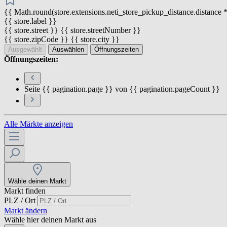
{{ Math.round(store.extensions.neti_store_pickup_distance.distance *
{{ store.label }}
{{ store.street }} {{ store.streetNumber }}
{{ store.zipCode }} {{ store.city }}
Ausgewählt
Auswählen
Öffnungszeiten
Öffnungszeiten:
Seite {{ pagination.page }} von {{ pagination.pageCount }}
Alle Märkte anzeigen
Wähle deinen Markt
Markt finden
PLZ / Ort
Markt ändern
Wähle hier deinen Markt aus