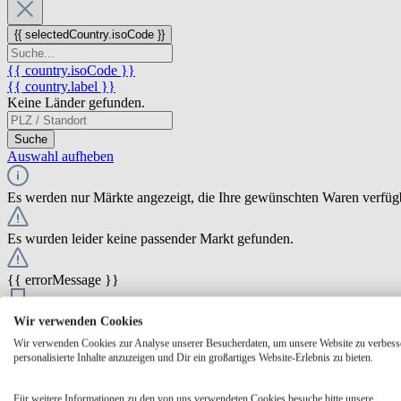
{{ selectedCountry.isoCode }}
{{ country.isoCode }}
{{ country.label }}
Keine Länder gefunden.
Suche
Auswahl aufheben
Es werden nur Märkte angezeigt, die Ihre gewünschten Waren verfüg
Es wurden leider keine passender Markt gefunden.
{{ errorMessage }}
{{ Math.round(store.extensions.neti_store_pickup_distance.distance *
Wir verwenden Cookies
{{ store.label }}
Wir verwenden Cookies zur Analyse unserer Besucherdaten, um unsere Website zu verbess
{{ store.street }} {{ store.streetNumber }}
personalisierte Inhalte anzuzeigen und Dir ein großartiges Website-Erlebnis zu bieten.
{{ store.zipCode }} {{ store.city }}
Ausgewählt
Auswählen
Öffnungszeiten
Für weitere Informationen zu den von uns verwendeten Cookies besuche bitte unsere