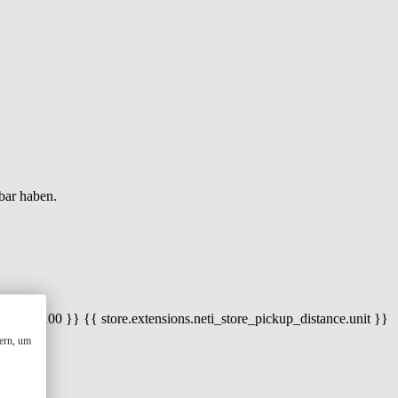
bar haben.
 100) / 100 }} {{ store.extensions.neti_store_pickup_distance.unit }}
ern, um