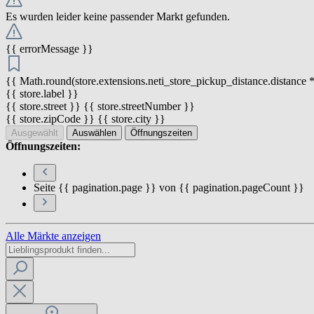
Es wurden leider keine passender Markt gefunden.
{{ errorMessage }}
{{ Math.round(store.extensions.neti_store_pickup_distance.distance *
{{ store.label }}
{{ store.street }} {{ store.streetNumber }}
{{ store.zipCode }} {{ store.city }}
Ausgewählt
Auswählen
Öffnungszeiten
Öffnungszeiten:
Seite {{ pagination.page }} von {{ pagination.pageCount }}
Alle Märkte anzeigen