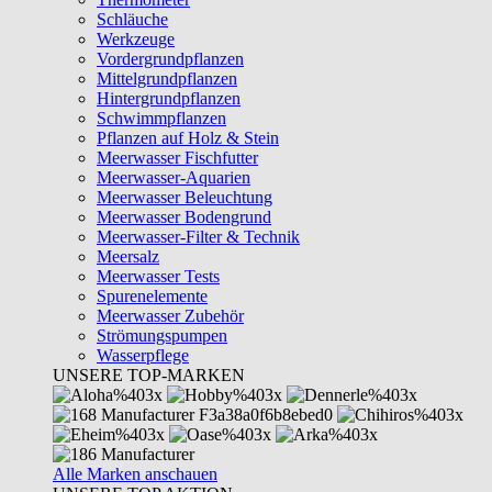
Schläuche
Werkzeuge
Vordergrundpflanzen
Mittelgrundpflanzen
Hintergrundpflanzen
Schwimmpflanzen
Pflanzen auf Holz & Stein
Meerwasser Fischfutter
Meerwasser-Aquarien
Meerwasser Beleuchtung
Meerwasser Bodengrund
Meerwasser-Filter & Technik
Meersalz
Meerwasser Tests
Spurenelemente
Meerwasser Zubehör
Strömungspumpen
Wasserpflege
UNSERE TOP-MARKEN
Alle Marken anschauen