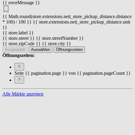
{{ errorMessage }}
{{ Math.round(store.extensions.neti_store_pickup_distance.distance
* 100) / 100 }} {{ store.extensions.neti_store_pickup_distance.unit
}}
{{ store.label }}
{{ store.street }} {{ store.streetNumber }}
{{ store.zipCode }} {{ store.city }}
Ausgewählt
Auswählen
Öffnungszeiten
Öffnungszeiten:
Seite {{ pagination.page }} von {{ pagination.pageCount }}
Alle Märkte anzeigen