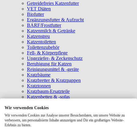
Getreidefreies Katzenfutter
VET Diäten
Biofutter
Ergänzungsfutter & Aufzucht
BARF/Frostfutter
Katzenmilch & Getränke
Katzenstreu
Katzentoiletten
Toilettenzubehör
Fell- & Körperpflege
Ungeziefer- & Zeckenschutz
Beruhigung für Katzen
Reinigungsmittel & -geräte
Kratzbäume
Kratzbretter & Kratzpappen
Kratztonnen
Kratzbaum-Ersatzteile
Katzenbetten & -sofas
Katzenhöhlen
Katzenhäuser
Wir verwenden Cookies
Hängematten & Fensterliegeplätze
Wir verwenden Cookies zur Analyse unserer Besucherdaten, um unsere Website zu
Katzendecken & -matten
verbessern, um personalisierte Inhalte anzuzeigen und Dir ein großartiges Website-
Baldrian- & Catnipspielzeug
Erlebnis zu bieten.
Spielmäuse & Bälle
Katzenangeln