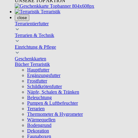
UNSERE TOP AKTION
Terraristik
close
Terrarientierfutter
Terrarien & Technik
Einrichtung & Pflege
Geschenkkarten
Bücher Terraristik
Hauptfutter
Ergänzungsfutter
Frostfutter
Schildkrötenfutter
Näpfe, Schalen & Tränken
Beleuchtung
Pumpen & Luftbefeuchter
Terrarien
Thermometer & Hygrometer
Wärmequellen
Bodengrund
Dekoration
Faunaboxen