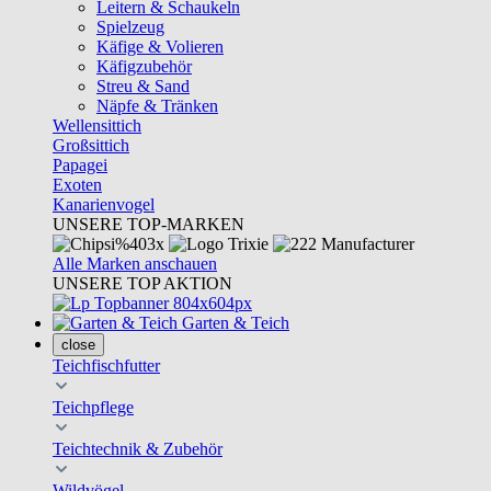
Leitern & Schaukeln
Spielzeug
Käfige & Volieren
Käfigzubehör
Streu & Sand
Näpfe & Tränken
Wellensittich
Großsittich
Papagei
Exoten
Kanarienvogel
UNSERE TOP-MARKEN
Alle Marken anschauen
UNSERE TOP AKTION
Garten & Teich
close
Teichfischfutter
Teichpflege
Teichtechnik & Zubehör
Wildvögel