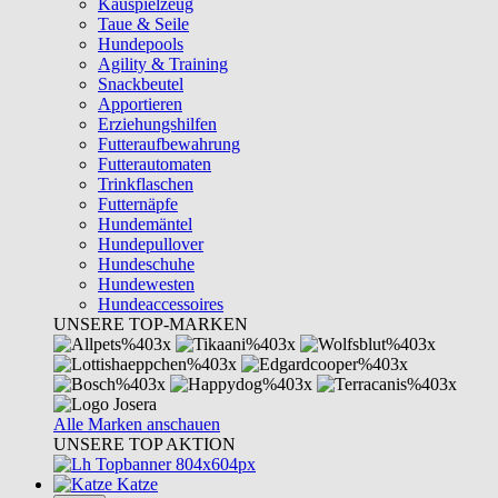
Kauspielzeug
Taue & Seile
Hundepools
Agility & Training
Snackbeutel
Apportieren
Erziehungshilfen
Futteraufbewahrung
Futterautomaten
Trinkflaschen
Futternäpfe
Hundemäntel
Hundepullover
Hundeschuhe
Hundewesten
Hundeaccessoires
UNSERE TOP-MARKEN
Alle Marken anschauen
UNSERE TOP AKTION
Katze