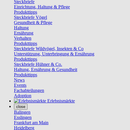
Steckbriefe
Einrichtung, Haltung & Pflege
Produkttipps
Steckbriefe Vögel
Gesundheit & Pflege
Haltung
Ernährung
Verhalten
Produkttipps
Steckbriefe Wildvögel, Insekten & Co
Unterstützung, Unterbringung & Ernährung
Produkttipps
Steckbriefe Hühner & Co.
Haltung, Ernährung & Gesundheit
Produkttipps
News
Events
Fachabteilungen
Adoption
Erlebnismärkte
close
Balingen
Esslingen
Frankfurt am Main
Heidelberg