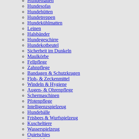
Hundematten
Hundesofas
Hundehütten
Hundetreppen
Hundekühlmatten
Leinen
Halsbänder
Hundegeschirre
Hundekotbeutel
Sicherheit im Dunkeln
Maulkörbe
Fellpflege
Zahnpflege
Bandagen & Schutzkragen
Floh- & Zeckenmittel
Windeln & Hygiene
Augen- & Ohrenpflege
Schermaschinen
Pfotenpflege
Intelligenzspielzeug
Hundebälle
Frisbees & Wurfspielzeug
Kuscheltiere
Wasserspielzeug
Quietschies