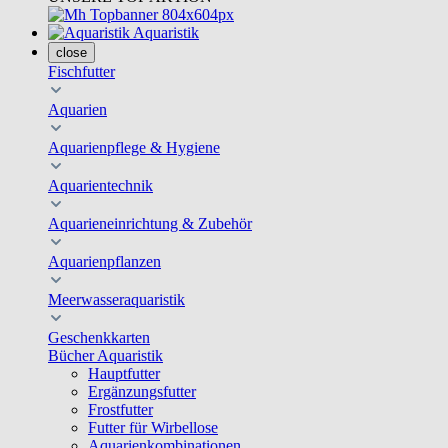
Aquaristik
close
Fischfutter
Aquarien
Aquarienpflege & Hygiene
Aquarientechnik
Aquarieneinrichtung & Zubehör
Aquarienpflanzen
Meerwasseraquaristik
Geschenkkarten
Bücher Aquaristik
Hauptfutter
Ergänzungsfutter
Frostfutter
Futter für Wirbellose
Aquarienkombinationen