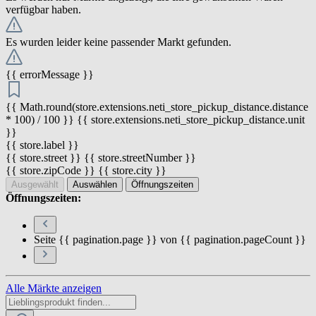
verfügbar haben.
Es wurden leider keine passender Markt gefunden.
{{ errorMessage }}
{{ Math.round(store.extensions.neti_store_pickup_distance.distance
* 100) / 100 }} {{ store.extensions.neti_store_pickup_distance.unit
}}
{{ store.label }}
{{ store.street }} {{ store.streetNumber }}
{{ store.zipCode }} {{ store.city }}
Ausgewählt
Auswählen
Öffnungszeiten
Öffnungszeiten:
Seite {{ pagination.page }} von {{ pagination.pageCount }}
Alle Märkte anzeigen