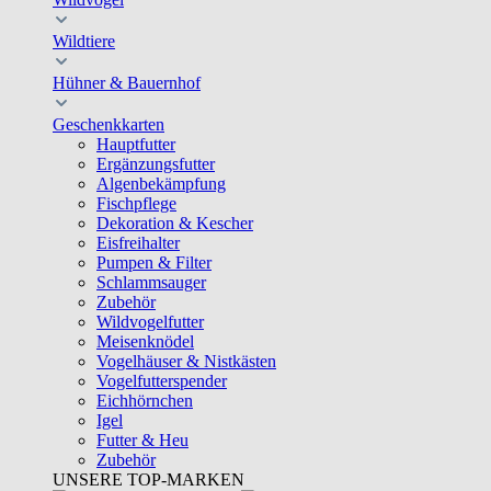
Wildtiere
Hühner & Bauernhof
Geschenkkarten
Hauptfutter
Ergänzungsfutter
Algenbekämpfung
Fischpflege
Dekoration & Kescher
Eisfreihalter
Pumpen & Filter
Schlammsauger
Zubehör
Wildvogelfutter
Meisenknödel
Vogelhäuser & Nistkästen
Vogelfutterspender
Eichhörnchen
Igel
Futter & Heu
Zubehör
UNSERE TOP-MARKEN