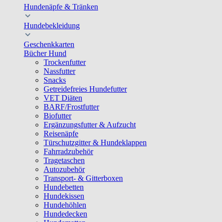
Hundenäpfe & Tränken
Hundebekleidung
Geschenkkarten
Bücher Hund
Trockenfutter
Nassfutter
Snacks
Getreidefreies Hundefutter
VET Diäten
BARF/Frostfutter
Biofutter
Ergänzungsfutter & Aufzucht
Reisenäpfe
Türschutzgitter & Hundeklappen
Fahrradzubehör
Tragetaschen
Autozubehör
Transport- & Gitterboxen
Hundebetten
Hundekissen
Hundehöhlen
Hundedecken