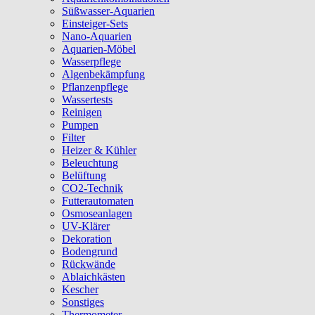
Süßwasser-Aquarien
Einsteiger-Sets
Nano-Aquarien
Aquarien-Möbel
Wasserpflege
Algenbekämpfung
Pflanzenpflege
Wassertests
Reinigen
Pumpen
Filter
Heizer & Kühler
Beleuchtung
Belüftung
CO2-Technik
Futterautomaten
Osmoseanlagen
UV-Klärer
Dekoration
Bodengrund
Rückwände
Ablaichkästen
Kescher
Sonstiges
Thermometer