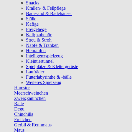
Snacks
Krallen- & Fellpflege
Badesand & Badehäuser
Ställe
Käfige
Freigehege
Käfigzubehör
Streu & Stroh
Näpfe & Tränken
Heuraufen
Intelligenzspielzeug
Kleintiertunnel
Spielplätze & Klettergerüste
Laufräder
Futterlabyrinthe & -bälle
Weiteres Spielzeug
Hamster
Meerschweinchen
Zwergkaninchen
Ratte
Degu
Chinchilla
Frettchen
Gerbil & Rennmaus
Maus