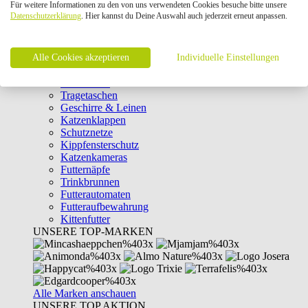
Für weitere Informationen zu den von uns verwendeten Cookies besuche bitte unsere
Intelligenzspielzeug
Datenschutzerklärung
. Hier kannst du Deine Auswahl auch jederzeit erneut anpassen.
Laserpointer & Elektrospielzeug
Katzentunnel
Clicker & Target Sticks für Katzen
Alle Cookies akzeptieren
Weiteres Katzenspielzeug
Individuelle Einstellungen
Transportboxen
Halsbänder
Tragetaschen
Geschirre & Leinen
Katzenklappen
Schutznetze
Kippfensterschutz
Katzenkameras
Futternäpfe
Trinkbrunnen
Futterautomaten
Futteraufbewahrung
Kittenfutter
UNSERE TOP-MARKEN
Alle Marken anschauen
UNSERE TOP AKTION