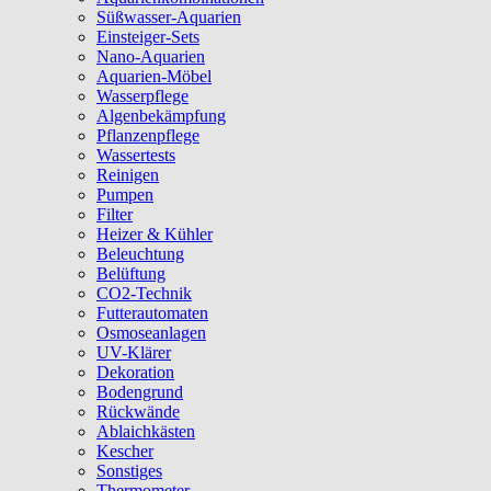
Süßwasser-Aquarien
Einsteiger-Sets
Nano-Aquarien
Aquarien-Möbel
Wasserpflege
Algenbekämpfung
Pflanzenpflege
Wassertests
Reinigen
Pumpen
Filter
Heizer & Kühler
Beleuchtung
Belüftung
CO2-Technik
Futterautomaten
Osmoseanlagen
UV-Klärer
Dekoration
Bodengrund
Rückwände
Ablaichkästen
Kescher
Sonstiges
Thermometer