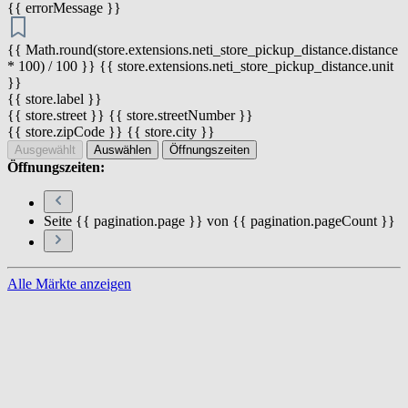
{{ errorMessage }}
{{ Math.round(store.extensions.neti_store_pickup_distance.distance
* 100) / 100 }} {{ store.extensions.neti_store_pickup_distance.unit
}}
{{ store.label }}
{{ store.street }} {{ store.streetNumber }}
{{ store.zipCode }} {{ store.city }}
Ausgewählt
Auswählen
Öffnungszeiten
Öffnungszeiten:
Seite {{ pagination.page }} von {{ pagination.pageCount }}
Alle Märkte anzeigen