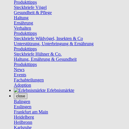
Produkttipps
Steckbriefe Vögel
Gesundheit & Pflege
Haltung
Ernährung
Verhalten
Produkttipps
Steckbriefe Wildvögel, Insekten & Co
Unterstützung, Unterbringung & Ernährung
Produkttipps
Steckbriefe Hühner & Co.
Haltung, Ernährung & Gesundheit
Produkttipps
News
Events
Fachabteilungen
Adoption
Erlebnismärkte
close
Balingen
Esslingen
Frankfurt am Main
Heidelberg
Heilbronn
Karlsruhe