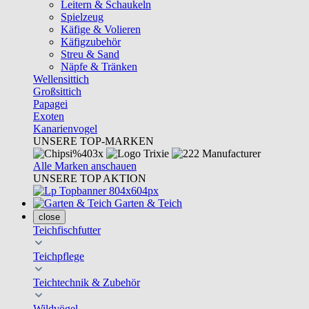
Leitern & Schaukeln
Spielzeug
Käfige & Volieren
Käfigzubehör
Streu & Sand
Näpfe & Tränken
Wellensittich
Großsittich
Papagei
Exoten
Kanarienvogel
UNSERE TOP-MARKEN
Alle Marken anschauen
UNSERE TOP AKTION
Garten & Teich
close
Teichfischfutter
Teichpflege
Teichtechnik & Zubehör
Wildvögel