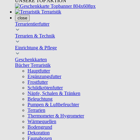
UNSERE TOP AKTION
Terraristik
close
Terrarientierfutter
Terrarien & Technik
Einrichtung & Pflege
Geschenkkarten
Bücher Terraristik
Hauptfutter
Ergänzungsfutter
Frostfutter
Schildkrötenfutter
Näpfe, Schalen & Tränken
Beleuchtung
Pumpen & Luftbefeuchter
Terrarien
Thermometer & Hygrometer
Wärmequellen
Bodengrund
Dekoration
Faunaboxen