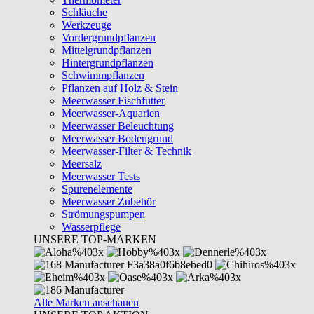
Schläuche
Werkzeuge
Vordergrundpflanzen
Mittelgrundpflanzen
Hintergrundpflanzen
Schwimmpflanzen
Pflanzen auf Holz & Stein
Meerwasser Fischfutter
Meerwasser-Aquarien
Meerwasser Beleuchtung
Meerwasser Bodengrund
Meerwasser-Filter & Technik
Meersalz
Meerwasser Tests
Spurenelemente
Meerwasser Zubehör
Strömungspumpen
Wasserpflege
UNSERE TOP-MARKEN
Alle Marken anschauen