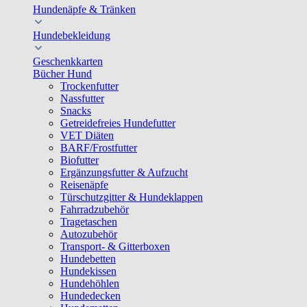
Hundenäpfe & Tränken
Hundebekleidung
Geschenkkarten
Bücher Hund
Trockenfutter
Nassfutter
Snacks
Getreidefreies Hundefutter
VET Diäten
BARF/Frostfutter
Biofutter
Ergänzungsfutter & Aufzucht
Reisenäpfe
Türschutzgitter & Hundeklappen
Fahrradzubehör
Tragetaschen
Autozubehör
Transport- & Gitterboxen
Hundebetten
Hundekissen
Hundehöhlen
Hundedecken