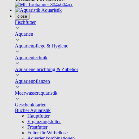
Aquaristik
close
Fischfutter
Aquarien
Aquarienpflege & Hygiene
Aquarientechnik
Aquarieneinrichtung & Zubehör
Aquarienpflanzen
Meerwasseraquaristik
Geschenkkarten
Bücher Aquaristik
Hauptfutter
Ergänzungsfutter
Frostfutter
Futter für Wirbellose
Aquarienkombinationen