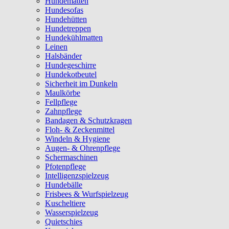
Hundematten
Hundesofas
Hundehütten
Hundetreppen
Hundekühlmatten
Leinen
Halsbänder
Hundegeschirre
Hundekotbeutel
Sicherheit im Dunkeln
Maulkörbe
Fellpflege
Zahnpflege
Bandagen & Schutzkragen
Floh- & Zeckenmittel
Windeln & Hygiene
Augen- & Ohrenpflege
Schermaschinen
Pfotenpflege
Intelligenzspielzeug
Hundebälle
Frisbees & Wurfspielzeug
Kuscheltiere
Wasserspielzeug
Quietschies