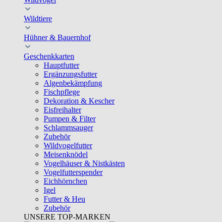
Wildtiere
Hühner & Bauernhof
Geschenkkarten
Hauptfutter
Ergänzungsfutter
Algenbekämpfung
Fischpflege
Dekoration & Kescher
Eisfreihalter
Pumpen & Filter
Schlammsauger
Zubehör
Wildvogelfutter
Meisenknödel
Vogelhäuser & Nistkästen
Vogelfutterspender
Eichhörnchen
Igel
Futter & Heu
Zubehör
UNSERE TOP-MARKEN