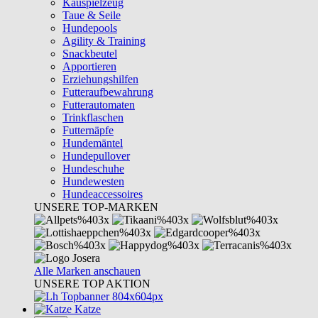
Kauspielzeug
Taue & Seile
Hundepools
Agility & Training
Snackbeutel
Apportieren
Erziehungshilfen
Futteraufbewahrung
Futterautomaten
Trinkflaschen
Futternäpfe
Hundemäntel
Hundepullover
Hundeschuhe
Hundewesten
Hundeaccessoires
UNSERE TOP-MARKEN
Alle Marken anschauen
UNSERE TOP AKTION
Katze