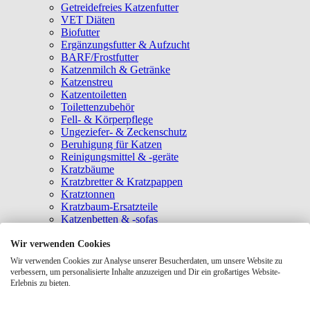
Getreidefreies Katzenfutter
VET Diäten
Biofutter
Ergänzungsfutter & Aufzucht
BARF/Frostfutter
Katzenmilch & Getränke
Katzenstreu
Katzentoiletten
Toilettenzubehör
Fell- & Körperpflege
Ungeziefer- & Zeckenschutz
Beruhigung für Katzen
Reinigungsmittel & -geräte
Kratzbäume
Kratzbretter & Kratzpappen
Kratztonnen
Kratzbaum-Ersatzteile
Katzenbetten & -sofas
Katzenhöhlen
Katzenhäuser
Wir verwenden Cookies
Hängematten & Fensterliegeplätze
Wir verwenden Cookies zur Analyse unserer Besucherdaten, um unsere Website zu
Katzendecken & -matten
verbessern, um personalisierte Inhalte anzuzeigen und Dir ein großartiges Website-
Baldrian- & Catnipspielzeug
Erlebnis zu bieten.
Spielmäuse & Bälle
Katzenangeln