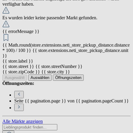
verfügbar haben.
Es wurden leider keine passender Markt gefunden.
{{ errorMessage }}
{{ Math.round(store.extensions.neti_store_pickup_distance.distance
* 100) / 100 }} {{ store.extensions.neti_store_pickup_distance.unit
}}
{{ store.label }}
{{ store.street }} {{ store.streetNumber }}
{{ store.zipCode }} {{ store.city }}
Ausgewählt
Auswählen
Öffnungszeiten
Öffnungszeiten:
Seite {{ pagination.page }} von {{ pagination.pageCount }}
Alle Märkte anzeigen