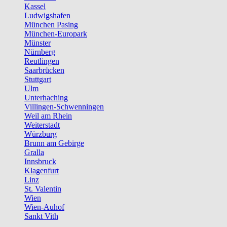
Kassel
Ludwigshafen
München Pasing
München-Europark
Münster
Nürnberg
Reutlingen
Saarbrücken
Stuttgart
Ulm
Unterhaching
Villingen-Schwenningen
Weil am Rhein
Weiterstadt
Würzburg
Brunn am Gebirge
Gralla
Innsbruck
Klagenfurt
Linz
St. Valentin
Wien
Wien-Auhof
Sankt Vith