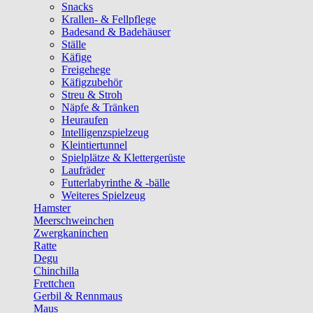
Snacks
Krallen- & Fellpflege
Badesand & Badehäuser
Ställe
Käfige
Freigehege
Käfigzubehör
Streu & Stroh
Näpfe & Tränken
Heuraufen
Intelligenzspielzeug
Kleintiertunnel
Spielplätze & Klettergerüste
Laufräder
Futterlabyrinthe & -bälle
Weiteres Spielzeug
Hamster
Meerschweinchen
Zwergkaninchen
Ratte
Degu
Chinchilla
Frettchen
Gerbil & Rennmaus
Maus