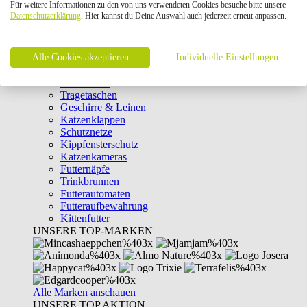
Für weitere Informationen zu den von uns verwendeten Cookies besuche bitte unsere
Intelligenzspielzeug
Datenschutzerklärung
. Hier kannst du Deine Auswahl auch jederzeit erneut anpassen.
Laserpointer & Elektrospielzeug
Katzentunnel
Clicker & Target Sticks für Katzen
Alle Cookies akzeptieren
Weiteres Katzenspielzeug
Individuelle Einstellungen
Transportboxen
Halsbänder
Tragetaschen
Geschirre & Leinen
Katzenklappen
Schutznetze
Kippfensterschutz
Katzenkameras
Futternäpfe
Trinkbrunnen
Futterautomaten
Futteraufbewahrung
Kittenfutter
UNSERE TOP-MARKEN
Alle Marken anschauen
UNSERE TOP AKTION