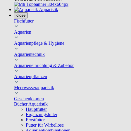
Aquaristik
close
Fischfutter
Aquarien
Aquarienpflege & Hygiene
Aquarientechnik
Aquarieneinrichtung & Zubehör
Aquarienpflanzen
Meerwasseraquaristik
Geschenkkarten
Bücher Aquaristik
Hauptfutter
Ergänzungsfutter
Frostfutter
Futter für Wirbellose
Aquarienkombinationen