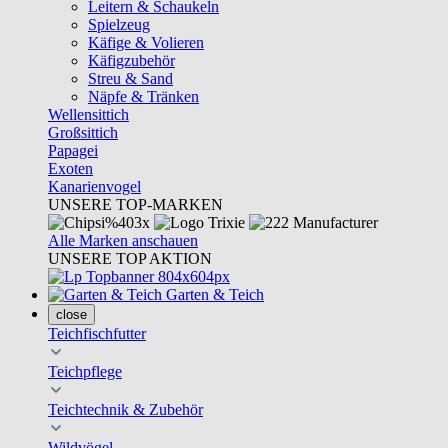
Leitern & Schaukeln
Spielzeug
Käfige & Volieren
Käfigzubehör
Streu & Sand
Näpfe & Tränken
Wellensittich
Großsittich
Papagei
Exoten
Kanarienvogel
UNSERE TOP-MARKEN
Alle Marken anschauen
UNSERE TOP AKTION
Garten & Teich
close
Teichfischfutter
Teichpflege
Teichtechnik & Zubehör
Wildvögel