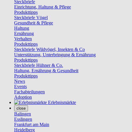
Steckbriefe
Einrichtung, Haltung & Pflege
Produkttipps
Steckbriefe Vögel
Gesundheit & Pflege
Haltung
Ernährung
Verhalten
Produkttipps
Steckbriefe Wildvögel, Insekten & Co
Unterstützung, Unterbringung & Ernährung
Produkttipps
Steckbriefe Hühner & Co.
Haltung, Ernährung & Gesundheit
Produkttipps
News
Events
Fachabteilungen
Adoption
Erlebnismärkte
close
Balingen
Esslingen
Frankfurt am Main
Heidelberg