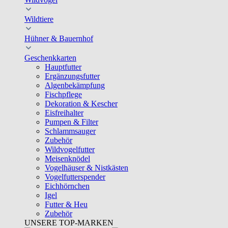
Wildtiere
Hühner & Bauernhof
Geschenkkarten
Hauptfutter
Ergänzungsfutter
Algenbekämpfung
Fischpflege
Dekoration & Kescher
Eisfreihalter
Pumpen & Filter
Schlammsauger
Zubehör
Wildvogelfutter
Meisenknödel
Vogelhäuser & Nistkästen
Vogelfutterspender
Eichhörnchen
Igel
Futter & Heu
Zubehör
UNSERE TOP-MARKEN