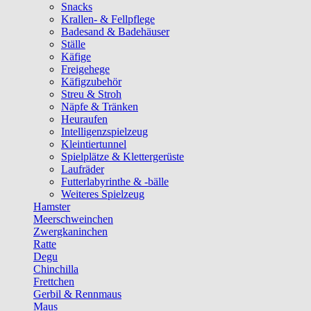
Snacks
Krallen- & Fellpflege
Badesand & Badehäuser
Ställe
Käfige
Freigehege
Käfigzubehör
Streu & Stroh
Näpfe & Tränken
Heuraufen
Intelligenzspielzeug
Kleintiertunnel
Spielplätze & Klettergerüste
Laufräder
Futterlabyrinthe & -bälle
Weiteres Spielzeug
Hamster
Meerschweinchen
Zwergkaninchen
Ratte
Degu
Chinchilla
Frettchen
Gerbil & Rennmaus
Maus