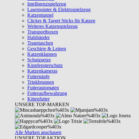
Intelligenzspielzeug
Laserpointer & Elektrospielzeug
Katzentunnel
Clicker & Target Sticks für Katzen
Weiteres Katzenspielzeug
Transportboxen
Halsbänder
Tragetaschen
Geschirre & Leinen
Katzenklappen
Schutznetze
Kippfensterschutz
Katzenkameras
Futternäpfe
Trinkbrunnen
Futterautomaten
Futteraufbewahrung
Kittenfutter
UNSERE TOP-MARKEN
Alle Marken anschauen
UNSERE TOP AKTION