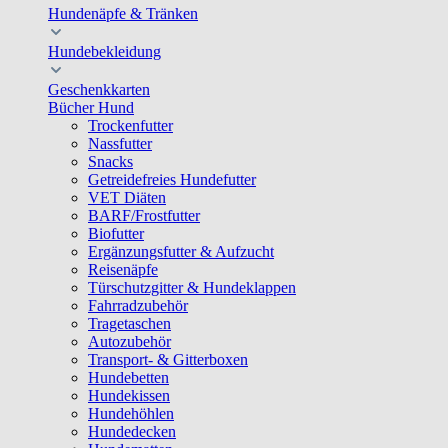
Hundenäpfe & Tränken
Hundebekleidung
Geschenkkarten
Bücher Hund
Trockenfutter
Nassfutter
Snacks
Getreidefreies Hundefutter
VET Diäten
BARF/Frostfutter
Biofutter
Ergänzungsfutter & Aufzucht
Reisenäpfe
Türschutzgitter & Hundeklappen
Fahrradzubehör
Tragetaschen
Autozubehör
Transport- & Gitterboxen
Hundebetten
Hundekissen
Hundehöhlen
Hundedecken