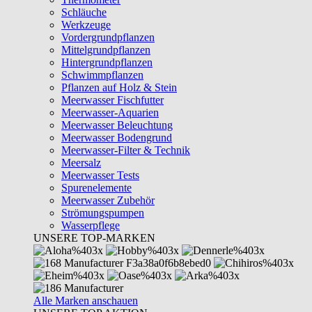
Schläuche
Werkzeuge
Vordergrundpflanzen
Mittelgrundpflanzen
Hintergrundpflanzen
Schwimmpflanzen
Pflanzen auf Holz & Stein
Meerwasser Fischfutter
Meerwasser-Aquarien
Meerwasser Beleuchtung
Meerwasser Bodengrund
Meerwasser-Filter & Technik
Meersalz
Meerwasser Tests
Spurenelemente
Meerwasser Zubehör
Strömungspumpen
Wasserpflege
UNSERE TOP-MARKEN
Alle Marken anschauen