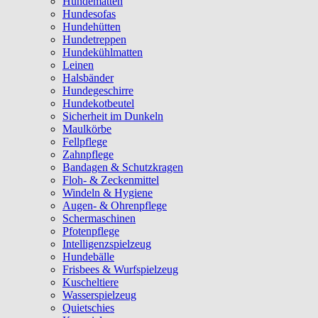
Hundematten
Hundesofas
Hundehütten
Hundetreppen
Hundekühlmatten
Leinen
Halsbänder
Hundegeschirre
Hundekotbeutel
Sicherheit im Dunkeln
Maulkörbe
Fellpflege
Zahnpflege
Bandagen & Schutzkragen
Floh- & Zeckenmittel
Windeln & Hygiene
Augen- & Ohrenpflege
Schermaschinen
Pfotenpflege
Intelligenzspielzeug
Hundebälle
Frisbees & Wurfspielzeug
Kuscheltiere
Wasserspielzeug
Quietschies