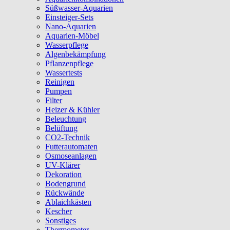
Süßwasser-Aquarien
Einsteiger-Sets
Nano-Aquarien
Aquarien-Möbel
Wasserpflege
Algenbekämpfung
Pflanzenpflege
Wassertests
Reinigen
Pumpen
Filter
Heizer & Kühler
Beleuchtung
Belüftung
CO2-Technik
Futterautomaten
Osmoseanlagen
UV-Klärer
Dekoration
Bodengrund
Rückwände
Ablaichkästen
Kescher
Sonstiges
Thermometer