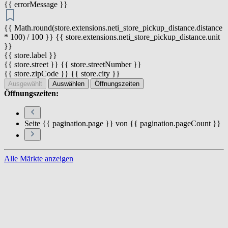
{{ errorMessage }}
{{ Math.round(store.extensions.neti_store_pickup_distance.distance
* 100) / 100 }} {{ store.extensions.neti_store_pickup_distance.unit
}}
{{ store.label }}
{{ store.street }} {{ store.streetNumber }}
{{ store.zipCode }} {{ store.city }}
Ausgewählt
Auswählen
Öffnungszeiten
Öffnungszeiten:
Seite {{ pagination.page }} von {{ pagination.pageCount }}
Alle Märkte anzeigen