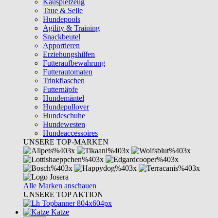
Kauspielzeug
Taue & Seile
Hundepools
Agility & Training
Snackbeutel
Apportieren
Erziehungshilfen
Futteraufbewahrung
Futterautomaten
Trinkflaschen
Futternäpfe
Hundemäntel
Hundepullover
Hundeschuhe
Hundewesten
Hundeaccessoires
UNSERE TOP-MARKEN
Alle Marken anschauen
UNSERE TOP AKTION
Katze