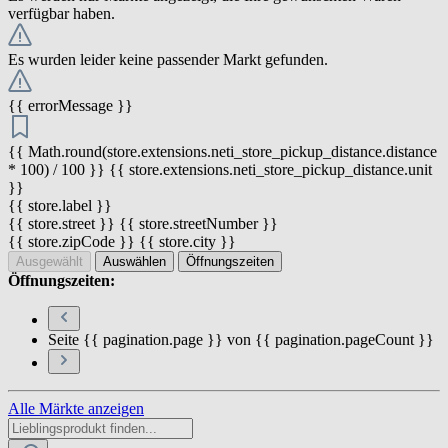
verfügbar haben.
Es wurden leider keine passender Markt gefunden.
{{ errorMessage }}
{{ Math.round(store.extensions.neti_store_pickup_distance.distance
* 100) / 100 }} {{ store.extensions.neti_store_pickup_distance.unit
}}
{{ store.label }}
{{ store.street }} {{ store.streetNumber }}
{{ store.zipCode }} {{ store.city }}
Ausgewählt
Auswählen
Öffnungszeiten
Öffnungszeiten:
Seite {{ pagination.page }} von {{ pagination.pageCount }}
Alle Märkte anzeigen