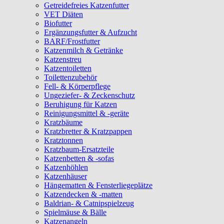
Getreidefreies Katzenfutter
VET Diäten
Biofutter
Ergänzungsfutter & Aufzucht
BARF/Frostfutter
Katzenmilch & Getränke
Katzenstreu
Katzentoiletten
Toilettenzubehör
Fell- & Körperpflege
Ungeziefer- & Zeckenschutz
Beruhigung für Katzen
Reinigungsmittel & -geräte
Kratzbäume
Kratzbretter & Kratzpappen
Kratztonnen
Kratzbaum-Ersatzteile
Katzenbetten & -sofas
Katzenhöhlen
Katzenhäuser
Hängematten & Fensterliegeplätze
Katzendecken & -matten
Baldrian- & Catnipspielzeug
Spielmäuse & Bälle
Katzenangeln