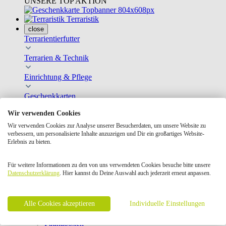
UNSERE TOP AKTION
Terraristik
close
Terrarientierfutter
Terrarien & Technik
Einrichtung & Pflege
Geschenkkarten
Bücher Terraristik
Wir verwenden Cookies
Hauptfutter
Ergänzungsfutter
Wir verwenden Cookies zur Analyse unserer Besucherdaten, um unsere Website zu
Frostfutter
verbessern, um personalisierte Inhalte anzuzeigen und Dir ein großartiges Website-
Schildkrötenfutter
Erlebnis zu bieten.
Näpfe, Schalen & Tränken
Beleuchtung
Für weitere Informationen zu den von uns verwendeten Cookies besuche bitte unsere
Pumpen & Luftbefeuchter
Datenschutzerklärung
. Hier kannst du Deine Auswahl auch jederzeit erneut anpassen.
Terrarien
Thermometer & Hygrometer
Wärmequellen
Alle Cookies akzeptieren
Individuelle Einstellungen
Bodengrund
Dekoration
Faunaboxen