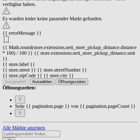
verfügbar haben.
Es wurden leider keine passender Markt gefunden.
{{ errorMessage }}
{{ Math.round(store.extensions.neti_store_pickup_distance.distance
* 100) / 100 }} {{ store.extensions.neti_store_pickup_distance.unit
}}
{{ store.label }}
{{ store.street }} {{ store.streetNumber }}
{{ store.zipCode }} {{ store.city }}
Ausgewählt
Auswählen
Öffnungszeiten
Öffnungszeiten:
Seite {{ pagination.page }} von {{ pagination.pageCount }}
Alle Märkte anzeigen