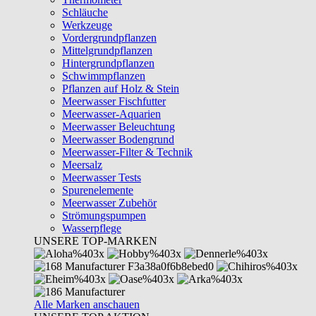
Schläuche
Werkzeuge
Vordergrundpflanzen
Mittelgrundpflanzen
Hintergrundpflanzen
Schwimmpflanzen
Pflanzen auf Holz & Stein
Meerwasser Fischfutter
Meerwasser-Aquarien
Meerwasser Beleuchtung
Meerwasser Bodengrund
Meerwasser-Filter & Technik
Meersalz
Meerwasser Tests
Spurenelemente
Meerwasser Zubehör
Strömungspumpen
Wasserpflege
UNSERE TOP-MARKEN
Alle Marken anschauen