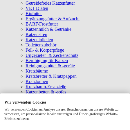
Getreidefreies Katzenfutter
VET Diäten
Biofutter
Ergänzungsfutter & Aufzucht
BARF/Frostfutter
Katzenmilch & Getränke
Katzenstreu
Katzentoiletten
Toilettenzubehör
Fell- & Körperpflege
Ungeziefer- & Zeckenschutz
Beruhigung für Katzen
Reinigungsmittel & -geräte
Kratzbäume
Kratzbretter & Kratzpappen
Kratztonnen
Kratzbaum-Ersatzteile
Katzenbetten & -sofas
Katzenhöhlen
Katzenhäuser
Wir verwenden Cookies
Hängematten & Fensterliegeplätze
Wir verwenden Cookies zur Analyse unserer Besucherdaten, um unsere Website zu
Katzendecken & -matten
verbessern, um personalisierte Inhalte anzuzeigen und Dir ein großartiges Website-
Baldrian- & Catnipspielzeug
Erlebnis zu bieten.
Spielmäuse & Bälle
Katzenangeln