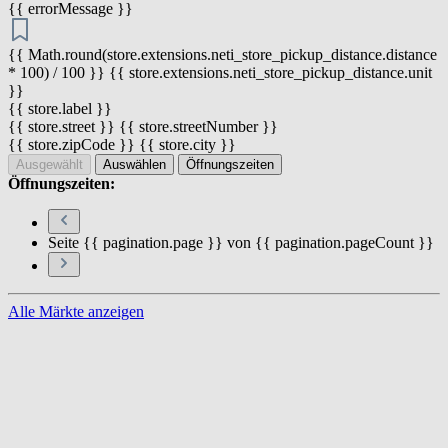
{{ errorMessage }}
{{ Math.round(store.extensions.neti_store_pickup_distance.distance
* 100) / 100 }} {{ store.extensions.neti_store_pickup_distance.unit
}}
{{ store.label }}
{{ store.street }} {{ store.streetNumber }}
{{ store.zipCode }} {{ store.city }}
Ausgewählt
Auswählen
Öffnungszeiten
Öffnungszeiten:
Seite {{ pagination.page }} von {{ pagination.pageCount }}
Alle Märkte anzeigen