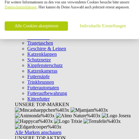
Für weitere Informationen zu den von uns verwendeten Cookies besuche bitte unsere
Intelligenzspielzeug
Datenschutzerklärung
. Hier kannst du Deine Auswahl auch jederzeit erneut anpassen.
Laserpointer & Elektrospielzeug
Katzentunnel
Clicker & Target Sticks für Katzen
Alle Cookies akzeptieren
Weiteres Katzenspielzeug
Individuelle Einstellungen
Transportboxen
Halsbänder
Tragetaschen
Geschirre & Leinen
Katzenklappen
Schutznetze
Kippfensterschutz
Katzenkameras
Futternäpfe
Trinkbrunnen
Futterautomaten
Futteraufbewahrung
Kittenfutter
UNSERE TOP-MARKEN
Alle Marken anschauen
UNSERE TOP AKTION