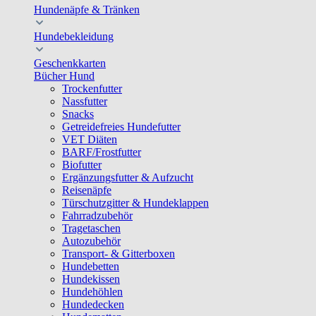
Hundenäpfe & Tränken
Hundebekleidung
Geschenkkarten
Bücher Hund
Trockenfutter
Nassfutter
Snacks
Getreidefreies Hundefutter
VET Diäten
BARF/Frostfutter
Biofutter
Ergänzungsfutter & Aufzucht
Reisenäpfe
Türschutzgitter & Hundeklappen
Fahrradzubehör
Tragetaschen
Autozubehör
Transport- & Gitterboxen
Hundebetten
Hundekissen
Hundehöhlen
Hundedecken