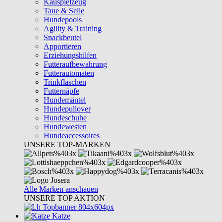
Kauspielzeug
Taue & Seile
Hundepools
Agility & Training
Snackbeutel
Apportieren
Erziehungshilfen
Futteraufbewahrung
Futterautomaten
Trinkflaschen
Futternäpfe
Hundemäntel
Hundepullover
Hundeschuhe
Hundewesten
Hundeaccessoires
UNSERE TOP-MARKEN
Alle Marken anschauen
UNSERE TOP AKTION
Katze