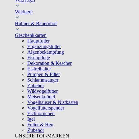
Wildtiere
Hühner & Bauernhof
Geschenkkarten
Hauptfutter
Ergänzungsfutter
Algenbekämpfung
Fischpflege
Dekoration & Kescher
Eisfreihalter
Pumpen & Filter
Schlammsauger
Zubehör
Wildvogelfutter
Meisenknödel
Vogelhäuser & Nistkästen
Vogelfutterspender
Eichhörnchen
Igel
Futter & Heu
Zubehör
UNSERE TOP-MARKEN