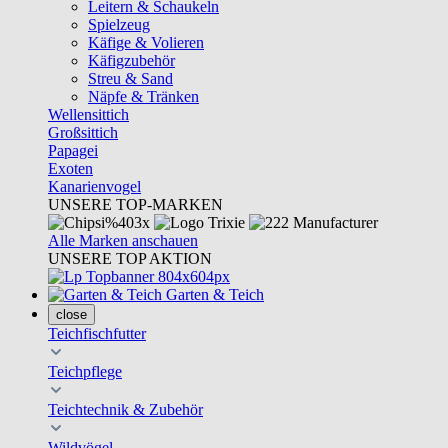
Leitern & Schaukeln
Spielzeug
Käfige & Volieren
Käfigzubehör
Streu & Sand
Näpfe & Tränken
Wellensittich
Großsittich
Papagei
Exoten
Kanarienvogel
UNSERE TOP-MARKEN
Alle Marken anschauen
UNSERE TOP AKTION
Garten & Teich
close
Teichfischfutter
Teichpflege
Teichtechnik & Zubehör
Wildvögel