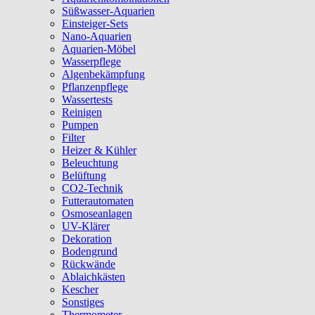
Süßwasser-Aquarien
Einsteiger-Sets
Nano-Aquarien
Aquarien-Möbel
Wasserpflege
Algenbekämpfung
Pflanzenpflege
Wassertests
Reinigen
Pumpen
Filter
Heizer & Kühler
Beleuchtung
Belüftung
CO2-Technik
Futterautomaten
Osmoseanlagen
UV-Klärer
Dekoration
Bodengrund
Rückwände
Ablaichkästen
Kescher
Sonstiges
Thermometer