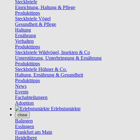
Steckbriefe
Einrichtung, Haltung & Pflege
Produkttipps
Steckbriefe Vögel
Gesundheit & Pflege
Haltung
Ernährung
Verhalten
Produkttipps
Steckbriefe Wildvögel, Insekten & Co
Unterstützung, Unterbringung & Ernährung
Produkttipps
Steckbriefe Hühner & Co.
Haltung, Ernährung & Gesundheit
Produkttipps
News
Events
Fachabteilungen
Adoption
Erlebnismärkte
close
Balingen
Esslingen
Frankfurt am Main
Heidelberg