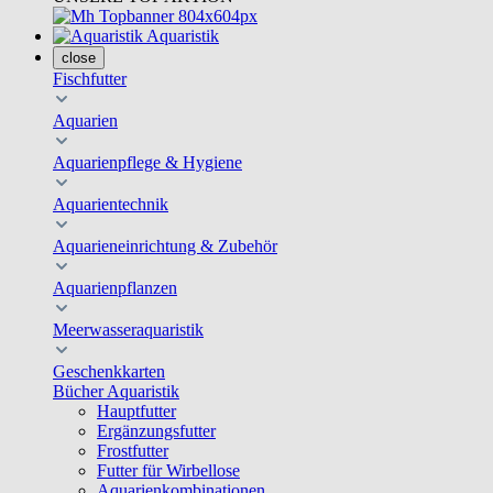
Aquaristik
close
Fischfutter
Aquarien
Aquarienpflege & Hygiene
Aquarientechnik
Aquarieneinrichtung & Zubehör
Aquarienpflanzen
Meerwasseraquaristik
Geschenkkarten
Bücher Aquaristik
Hauptfutter
Ergänzungsfutter
Frostfutter
Futter für Wirbellose
Aquarienkombinationen