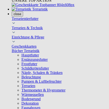
UNSERE TOP AKTION
Terraristik
close
Terrarientierfutter
Terrarien & Technik
Einrichtung & Pflege
Geschenkkarten
Bücher Terraristik
Hauptfutter
Ergänzungsfutter
Frostfutter
Schildkrötenfutter
Näpfe, Schalen & Tränken
Beleuchtung
Pumpen & Luftbefeuchter
Terrarien
Thermometer & Hygrometer
Wärmequellen
Bodengrund
Dekoration
Faunaboxen