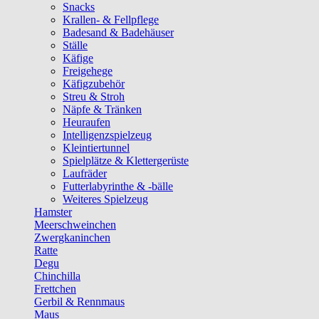
Snacks
Krallen- & Fellpflege
Badesand & Badehäuser
Ställe
Käfige
Freigehege
Käfigzubehör
Streu & Stroh
Näpfe & Tränken
Heuraufen
Intelligenzspielzeug
Kleintiertunnel
Spielplätze & Klettergerüste
Laufräder
Futterlabyrinthe & -bälle
Weiteres Spielzeug
Hamster
Meerschweinchen
Zwergkaninchen
Ratte
Degu
Chinchilla
Frettchen
Gerbil & Rennmaus
Maus