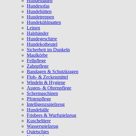
Hundematten
Hundesofas
Hundehütten
Hundetreppen
Hundekühlmatten
Leinen
Halsbänder
Hundegeschirre
Hundekotbeutel
Sicherheit im Dunkeln
Maulkörbe
Fellpflege
Zahnpflege
Bandagen & Schutzkragen
Floh- & Zeckenmittel
Windeln & Hygiene
Augen- & Ohrenpflege
Schermaschinen
Pfotenpflege
Intelligenzspielzeug
Hundebälle
Frisbees & Wurfspielzeug
Kuscheltiere
Wasserspielzeug
Quietschies