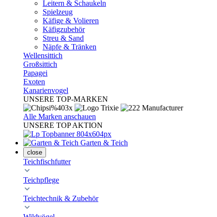
Leitern & Schaukeln
Spielzeug
Käfige & Volieren
Käfigzubehör
Streu & Sand
Näpfe & Tränken
Wellensittich
Großsittich
Papagei
Exoten
Kanarienvogel
UNSERE TOP-MARKEN
Alle Marken anschauen
UNSERE TOP AKTION
Garten & Teich
close
Teichfischfutter
Teichpflege
Teichtechnik & Zubehör
Wildvögel