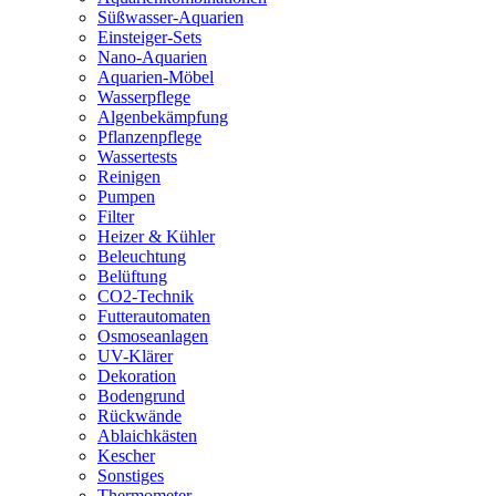
Süßwasser-Aquarien
Einsteiger-Sets
Nano-Aquarien
Aquarien-Möbel
Wasserpflege
Algenbekämpfung
Pflanzenpflege
Wassertests
Reinigen
Pumpen
Filter
Heizer & Kühler
Beleuchtung
Belüftung
CO2-Technik
Futterautomaten
Osmoseanlagen
UV-Klärer
Dekoration
Bodengrund
Rückwände
Ablaichkästen
Kescher
Sonstiges
Thermometer