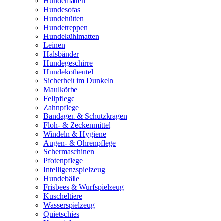
Hundematten
Hundesofas
Hundehütten
Hundetreppen
Hundekühlmatten
Leinen
Halsbänder
Hundegeschirre
Hundekotbeutel
Sicherheit im Dunkeln
Maulkörbe
Fellpflege
Zahnpflege
Bandagen & Schutzkragen
Floh- & Zeckenmittel
Windeln & Hygiene
Augen- & Ohrenpflege
Schermaschinen
Pfotenpflege
Intelligenzspielzeug
Hundebälle
Frisbees & Wurfspielzeug
Kuscheltiere
Wasserspielzeug
Quietschies