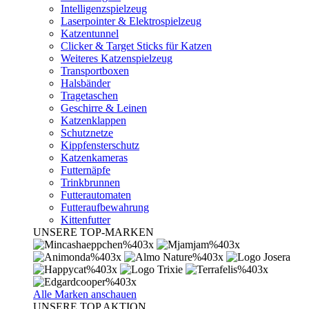
Intelligenzspielzeug
Laserpointer & Elektrospielzeug
Katzentunnel
Clicker & Target Sticks für Katzen
Weiteres Katzenspielzeug
Transportboxen
Halsbänder
Tragetaschen
Geschirre & Leinen
Katzenklappen
Schutznetze
Kippfensterschutz
Katzenkameras
Futternäpfe
Trinkbrunnen
Futterautomaten
Futteraufbewahrung
Kittenfutter
UNSERE TOP-MARKEN
Alle Marken anschauen
UNSERE TOP AKTION