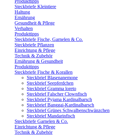
Produkttipps
Steckbriefe Kleintiere
Haltung
Ernährung
Gesundheit & Pflege
Verhalten
Produkttipps
Steckbriefe Fische, Garnelen & Co.
Steckbriefe Pflanzen
Einrichtung & Pflege
Technik & Zubehör
Ernährung & Gesundheit
Produkttipps
Steckbriefe Fische & Korallen
Steckbrief Blasenanemone
Steckbrief Seepferdchen
Steckbrief Gramma loreto
Steckbrief Falscher Clownfisch
Steckbrief Pyjama Kardinalbarsch
Steckbrief Banggai-Kardinalbarsch
Steckbrief Grünes Schwalbenschwänzchen
Steckbrief Mandarinfisch
Steckbriefe Garnelen & Co.
Einrichtung & Pflege
Technik & Zubehör