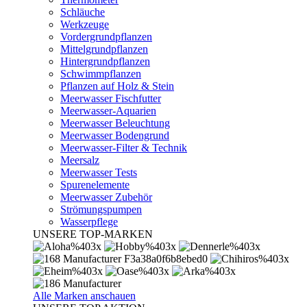
Schläuche
Werkzeuge
Vordergrundpflanzen
Mittelgrundpflanzen
Hintergrundpflanzen
Schwimmpflanzen
Pflanzen auf Holz & Stein
Meerwasser Fischfutter
Meerwasser-Aquarien
Meerwasser Beleuchtung
Meerwasser Bodengrund
Meerwasser-Filter & Technik
Meersalz
Meerwasser Tests
Spurenelemente
Meerwasser Zubehör
Strömungspumpen
Wasserpflege
UNSERE TOP-MARKEN
Alle Marken anschauen