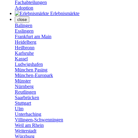
Fachabteilungen
Adoption
Erlebnismärkte
close
Balingen
Esslingen
Frankfurt am Main
Heidelberg
Heilbronn
Karlsruhe
Kassel
Ludwigshafen
München Pasing
München-Europark
Münster
Nürnberg
Reutlingen
Saarbrücken
Stuttgart
Ulm
Unterhaching
Villingen-Schwenningen
Weil am Rhein
Weiterstadt
Würzburg