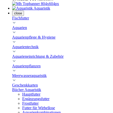
Aquaristik
close
Fischfutter
Aquarien
Aquarienpflege & Hygiene
Aquarientechnik
Aquarieneinrichtung & Zubehör
Aquarienpflanzen
Meerwasseraquaristik
Geschenkkarten
Bücher Aquaristik
Hauptfutter
Ergänzungsfutter
Frostfutter
Futter für Wirbellose
Aquarienkombinationen