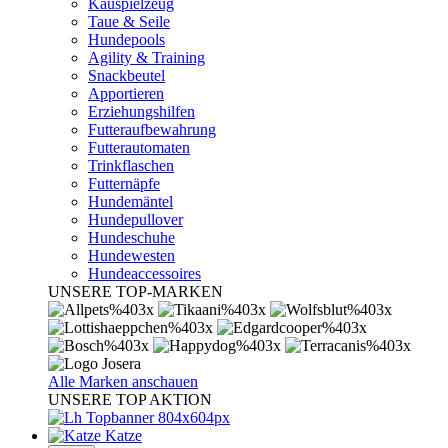
Kauspielzeug
Taue & Seile
Hundepools
Agility & Training
Snackbeutel
Apportieren
Erziehungshilfen
Futteraufbewahrung
Futterautomaten
Trinkflaschen
Futternäpfe
Hundemäntel
Hundepullover
Hundeschuhe
Hundewesten
Hundeaccessoires
UNSERE TOP-MARKEN
Alle Marken anschauen
UNSERE TOP AKTION
Katze