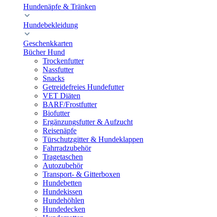
Hundenäpfe & Tränken
Hundebekleidung
Geschenkkarten
Bücher Hund
Trockenfutter
Nassfutter
Snacks
Getreidefreies Hundefutter
VET Diäten
BARF/Frostfutter
Biofutter
Ergänzungsfutter & Aufzucht
Reisenäpfe
Türschutzgitter & Hundeklappen
Fahrradzubehör
Tragetaschen
Autozubehör
Transport- & Gitterboxen
Hundebetten
Hundekissen
Hundehöhlen
Hundedecken