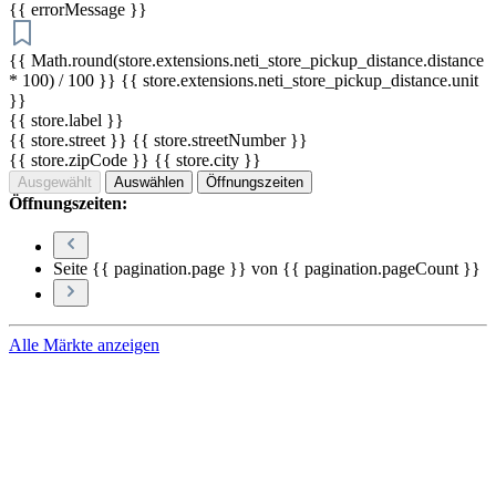
{{ errorMessage }}
{{ Math.round(store.extensions.neti_store_pickup_distance.distance
* 100) / 100 }} {{ store.extensions.neti_store_pickup_distance.unit
}}
{{ store.label }}
{{ store.street }} {{ store.streetNumber }}
{{ store.zipCode }} {{ store.city }}
Ausgewählt
Auswählen
Öffnungszeiten
Öffnungszeiten:
Seite {{ pagination.page }} von {{ pagination.pageCount }}
Alle Märkte anzeigen