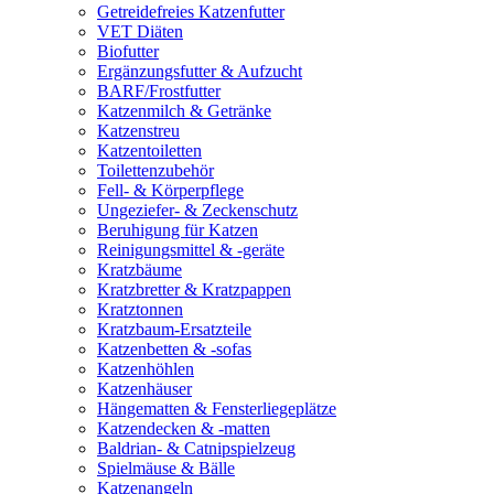
Getreidefreies Katzenfutter
VET Diäten
Biofutter
Ergänzungsfutter & Aufzucht
BARF/Frostfutter
Katzenmilch & Getränke
Katzenstreu
Katzentoiletten
Toilettenzubehör
Fell- & Körperpflege
Ungeziefer- & Zeckenschutz
Beruhigung für Katzen
Reinigungsmittel & -geräte
Kratzbäume
Kratzbretter & Kratzpappen
Kratztonnen
Kratzbaum-Ersatzteile
Katzenbetten & -sofas
Katzenhöhlen
Katzenhäuser
Hängematten & Fensterliegeplätze
Katzendecken & -matten
Baldrian- & Catnipspielzeug
Spielmäuse & Bälle
Katzenangeln