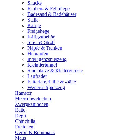
Snacks
Krallen- & Fellpflege
Badesand & Badehäuser
Ställe
Käfige
Freigehege
Käfigzubehör
Streu & Stroh
Näpfe & Tränken
Heuraufen
Intelligenzspielzeug
Kleintiertunnel
Spielplätze & Klettergerüste
Laufräder
Futterlabyrinthe & -bälle
Weiteres Spielzeug
Hamster
Meerschweinchen
Zwergkaninchen
Ratte
Degu
Chinchilla
Frettchen
Gerbil & Rennmaus
Maus