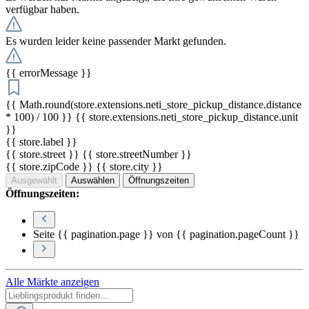
verfügbar haben.
Es wurden leider keine passender Markt gefunden.
{{ errorMessage }}
{{ Math.round(store.extensions.neti_store_pickup_distance.distance
* 100) / 100 }} {{ store.extensions.neti_store_pickup_distance.unit
}}
{{ store.label }}
{{ store.street }} {{ store.streetNumber }}
{{ store.zipCode }} {{ store.city }}
Ausgewählt
Auswählen
Öffnungszeiten
Öffnungszeiten:
Seite {{ pagination.page }} von {{ pagination.pageCount }}
Alle Märkte anzeigen