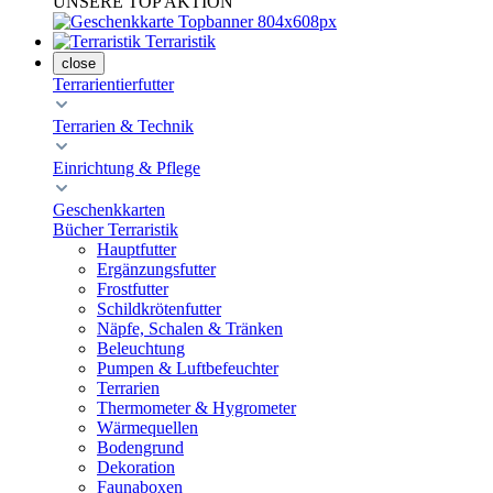
UNSERE TOP AKTION
Terraristik
close
Terrarientierfutter
Terrarien & Technik
Einrichtung & Pflege
Geschenkkarten
Bücher Terraristik
Hauptfutter
Ergänzungsfutter
Frostfutter
Schildkrötenfutter
Näpfe, Schalen & Tränken
Beleuchtung
Pumpen & Luftbefeuchter
Terrarien
Thermometer & Hygrometer
Wärmequellen
Bodengrund
Dekoration
Faunaboxen