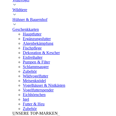
Wildtiere
Hühner & Bauernhof
Geschenkkarten
Hauptfutter
Ergänzungsfutter
Algenbekämpfung
Fischpflege
Dekoration & Kescher
Eisfreihalter
Pumpen & Filter
Schlammsauger
Zubehör
Wildvogelfutter
Meisenknödel
Vogelhäuser & Nistkästen
Vogelfutterspender
Eichhörnchen
Igel
Futter & Heu
Zubehör
UNSERE TOP-MARKEN