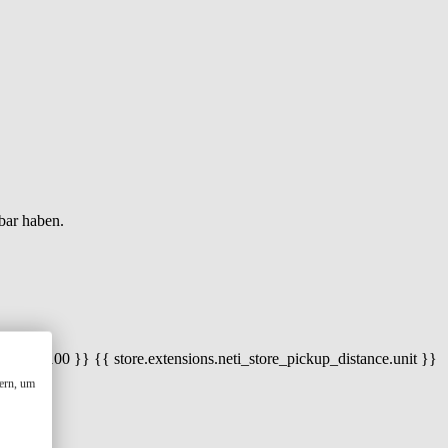
bar haben.
 100) / 100 }} {{ store.extensions.neti_store_pickup_distance.unit }}
ern, um