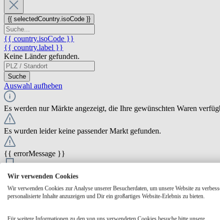
{{ selectedCountry.isoCode }}
{{ country.isoCode }}
{{ country.label }}
Keine Länder gefunden.
Suche
Auswahl aufheben
Es werden nur Märkte angezeigt, die Ihre gewünschten Waren verfüg
Es wurden leider keine passender Markt gefunden.
{{ errorMessage }}
{{ Math.round(store.extensions.neti_store_pickup_distance.distance *
Wir verwenden Cookies
{{ store.label }}
Wir verwenden Cookies zur Analyse unserer Besucherdaten, um unsere Website zu verbess
{{ store.street }} {{ store.streetNumber }}
personalisierte Inhalte anzuzeigen und Dir ein großartiges Website-Erlebnis zu bieten.
{{ store.zipCode }} {{ store.city }}
Ausgewählt
Auswählen
Öffnungszeiten
Für weitere Informationen zu den von uns verwendeten Cookies besuche bitte unsere