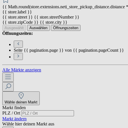
{{ Math.round(store.extensions.neti_store_pickup_distance.distance *
{{ store.label }}
{{ store.street }} {{ store.streetNumber }}
{{ store.zipCode }} {{ store.city }}
Ausgewählt
Auswählen
Öffnungszeiten
Öffnungszeiten:
Seite {{ pagination.page }} von {{ pagination.pageCount }}
Alle Märkte anzeigen
Wähle deinen Markt
Markt finden
PLZ / Ort
Markt ändern
Wähle hier deinen Markt aus