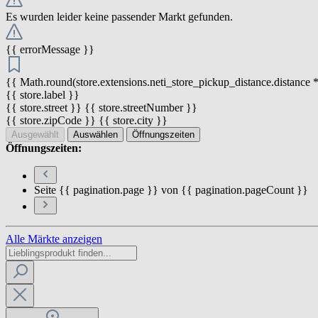
Es wurden leider keine passender Markt gefunden.
{{ errorMessage }}
{{ Math.round(store.extensions.neti_store_pickup_distance.distance *
{{ store.label }}
{{ store.street }} {{ store.streetNumber }}
{{ store.zipCode }} {{ store.city }}
Ausgewählt
Auswählen
Öffnungszeiten
Öffnungszeiten:
Seite {{ pagination.page }} von {{ pagination.pageCount }}
Alle Märkte anzeigen