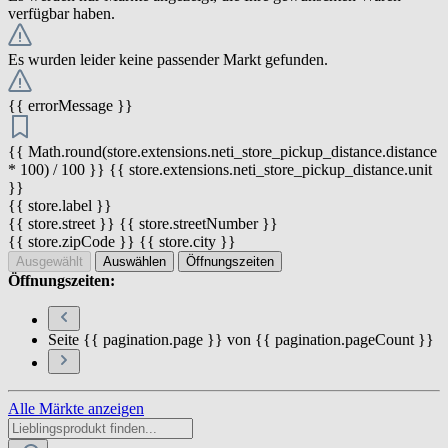
verfügbar haben.
Es wurden leider keine passender Markt gefunden.
{{ errorMessage }}
{{ Math.round(store.extensions.neti_store_pickup_distance.distance
* 100) / 100 }} {{ store.extensions.neti_store_pickup_distance.unit
}}
{{ store.label }}
{{ store.street }} {{ store.streetNumber }}
{{ store.zipCode }} {{ store.city }}
Ausgewählt
Auswählen
Öffnungszeiten
Öffnungszeiten:
Seite {{ pagination.page }} von {{ pagination.pageCount }}
Alle Märkte anzeigen