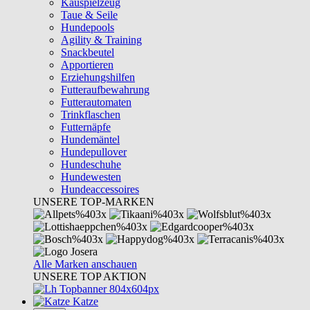
Kauspielzeug
Taue & Seile
Hundepools
Agility & Training
Snackbeutel
Apportieren
Erziehungshilfen
Futteraufbewahrung
Futterautomaten
Trinkflaschen
Futternäpfe
Hundemäntel
Hundepullover
Hundeschuhe
Hundewesten
Hundeaccessoires
UNSERE TOP-MARKEN
Alle Marken anschauen
UNSERE TOP AKTION
Katze