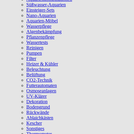
Süßwasser-Aquarien
Einsteiger-Sets
Nano-Aquarien
Aquarien-Möbel
Wasserpflege
Algenbekämpfung
Pflanzenpflege
Wassertests
Reinigen
Pumpen
Filter
Heizer & Kühler
Beleuchtung
Belüftung
CO2-Technik
Futterautomaten
Osmoseanlagen
UV-Klärer
Dekoration
Bodengrund
Rückwände
Ablaichkästen
Kescher
Sonstiges
Thermometer