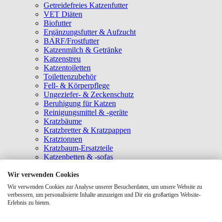
Getreidefreies Katzenfutter
VET Diäten
Biofutter
Ergänzungsfutter & Aufzucht
BARF/Frostfutter
Katzenmilch & Getränke
Katzenstreu
Katzentoiletten
Toilettenzubehör
Fell- & Körperpflege
Ungeziefer- & Zeckenschutz
Beruhigung für Katzen
Reinigungsmittel & -geräte
Kratzbäume
Kratzbretter & Kratzpappen
Kratztonnen
Kratzbaum-Ersatzteile
Katzenbetten & -sofas
Katzenhöhlen
Katzenhäuser
Wir verwenden Cookies
Hängematten & Fensterliegeplätze
Wir verwenden Cookies zur Analyse unserer Besucherdaten, um unsere Website zu
Katzendecken & -matten
verbessern, um personalisierte Inhalte anzuzeigen und Dir ein großartiges Website-
Baldrian- & Catnipspielzeug
Erlebnis zu bieten.
Spielmäuse & Bälle
Katzenangeln