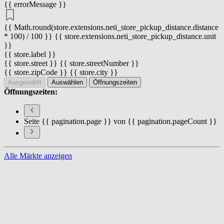
{{ errorMessage }}
{{ Math.round(store.extensions.neti_store_pickup_distance.distance
* 100) / 100 }} {{ store.extensions.neti_store_pickup_distance.unit
}}
{{ store.label }}
{{ store.street }} {{ store.streetNumber }}
{{ store.zipCode }} {{ store.city }}
Ausgewählt
Auswählen
Öffnungszeiten
Öffnungszeiten:
Seite {{ pagination.page }} von {{ pagination.pageCount }}
Alle Märkte anzeigen