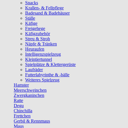
Snacks
Krallen- & Fellpflege
Badesand & Badehäuser
Ställe
Käfige
Freigehege
Käfigzubehör
Streu & Stroh
Näpfe & Tränken
Heuraufen
Intelligenzspielzeug
Kleintiertunnel
Spielplätze & Klettergerüste
Laufräder
Futterlabyrinthe & -bälle
Weiteres Spielzeug
Hamster
Meerschweinchen
Zwergkaninchen
Ratte
Degu
Chinchilla
Frettchen
Gerbil & Rennmaus
Maus