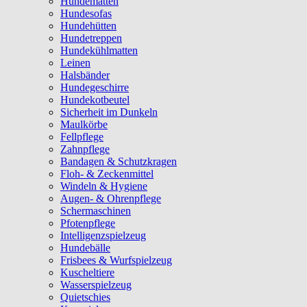
Hundematten
Hundesofas
Hundehütten
Hundetreppen
Hundekühlmatten
Leinen
Halsbänder
Hundegeschirre
Hundekotbeutel
Sicherheit im Dunkeln
Maulkörbe
Fellpflege
Zahnpflege
Bandagen & Schutzkragen
Floh- & Zeckenmittel
Windeln & Hygiene
Augen- & Ohrenpflege
Schermaschinen
Pfotenpflege
Intelligenzspielzeug
Hundebälle
Frisbees & Wurfspielzeug
Kuscheltiere
Wasserspielzeug
Quietschies