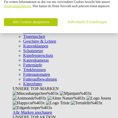
Für weitere Informationen zu den von uns verwendeten Cookies besuche bitte unsere
Intelligenzspielzeug
Datenschutzerklärung
. Hier kannst du Deine Auswahl auch jederzeit erneut anpassen.
Laserpointer & Elektrospielzeug
Katzentunnel
Clicker & Target Sticks für Katzen
Alle Cookies akzeptieren
Weiteres Katzenspielzeug
Individuelle Einstellungen
Transportboxen
Halsbänder
Tragetaschen
Geschirre & Leinen
Katzenklappen
Schutznetze
Kippfensterschutz
Katzenkameras
Futternäpfe
Trinkbrunnen
Futterautomaten
Futteraufbewahrung
Kittenfutter
UNSERE TOP-MARKEN
Alle Marken anschauen
UNSERE TOP AKTION