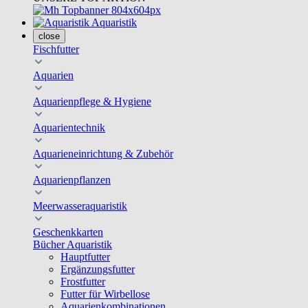
Aquaristik
close
Fischfutter
Aquarien
Aquarienpflege & Hygiene
Aquarientechnik
Aquarieneinrichtung & Zubehör
Aquarienpflanzen
Meerwasseraquaristik
Geschenkkarten
Bücher Aquaristik
Hauptfutter
Ergänzungsfutter
Frostfutter
Futter für Wirbellose
Aquarienkombinationen