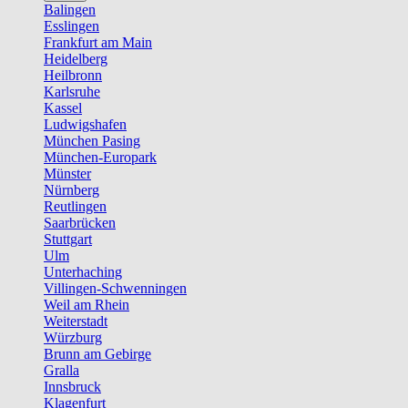
Balingen
Esslingen
Frankfurt am Main
Heidelberg
Heilbronn
Karlsruhe
Kassel
Ludwigshafen
München Pasing
München-Europark
Münster
Nürnberg
Reutlingen
Saarbrücken
Stuttgart
Ulm
Unterhaching
Villingen-Schwenningen
Weil am Rhein
Weiterstadt
Würzburg
Brunn am Gebirge
Gralla
Innsbruck
Klagenfurt