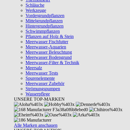
Schläuche
Werkzeuge
Vordergrundpflanzen
Mittelgrundpflanzen
Hintergrundpflanzen
Schwimmpflanzen
Pflanzen auf Holz & Stein
Meerwasser Fischfutter
Meerwasser-Aquarien
Meerwasser Beleuchtung
Meerwasser Bodengrund
Meerwasser-Filter & Technik
Meersalz
Meerwasser Tests
Spurenelemente
Meerwasser Zubehör
Strömungspumpen
Wasserpflege
UNSERE TOP-MARKEN
Alle Marken anschauen