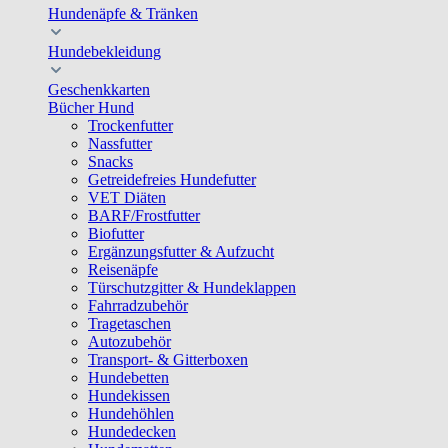
Hundenäpfe & Tränken
Hundebekleidung
Geschenkkarten
Bücher Hund
Trockenfutter
Nassfutter
Snacks
Getreidefreies Hundefutter
VET Diäten
BARF/Frostfutter
Biofutter
Ergänzungsfutter & Aufzucht
Reisenäpfe
Türschutzgitter & Hundeklappen
Fahrradzubehör
Tragetaschen
Autozubehör
Transport- & Gitterboxen
Hundebetten
Hundekissen
Hundehöhlen
Hundedecken