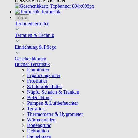
UNSERE TOP AKTION
Terraristik
close
Terrarientierfutter
Terrarien & Technik
Einrichtung & Pflege
Geschenkkarten
Bücher Terraristik
Hauptfutter
Ergänzungsfutter
Frostfutter
Schildkrötenfutter
Näpfe, Schalen & Tränken
Beleuchtung
Pumpen & Luftbefeuchter
Terrarien
Thermometer & Hygrometer
Wärmequellen
Bodengrund
Dekoration
Faunaboxen