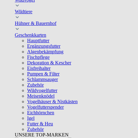
Wildtiere
Hühner & Bauernhof
Geschenkkarten
Hauptfutter
Ergänzungsfutter
Algenbekämpfung
Fischpflege
Dekoration & Kescher
Eisfreihalter
Pumpen & Filter
Schlammsauger
Zubehör
Wildvogelfutter
Meisenknödel
Vogelhäuser & Nistkästen
Vogelfutterspender
Eichhörnchen
Igel
Futter & Heu
Zubehör
UNSERE TOP-MARKEN