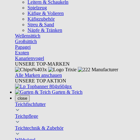
Leitern & Schaukeln
Spielzeug
Käfige & Volieren
Käfigzubehör
Streu & Sand
Näpfe & Tränken
Wellensittich
Großsittich
Papagei
Exoten
Kanarienvogel
UNSERE TOP-MARKEN
Alle Marken anschauen
UNSERE TOP AKTION
Garten & Teich
close
Teichfischfutter
Teichpflege
Teichtechnik & Zubehör
Wildvögel