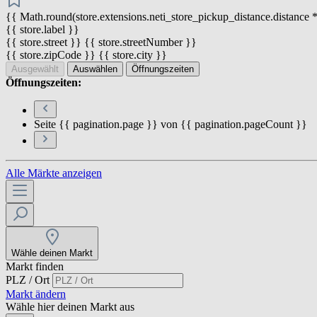
{{ Math.round(store.extensions.neti_store_pickup_distance.distance *
{{ store.label }}
{{ store.street }} {{ store.streetNumber }}
{{ store.zipCode }} {{ store.city }}
Ausgewählt
Auswählen
Öffnungszeiten
Öffnungszeiten:
Seite {{ pagination.page }} von {{ pagination.pageCount }}
Alle Märkte anzeigen
Wähle deinen Markt
Markt finden
PLZ / Ort
Markt ändern
Wähle hier deinen Markt aus