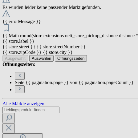
Es wurden leider keine passender Markt gefunden.
{{ errorMessage }}
{{ Math.round(store.extensions.neti_store_pickup_distance.distance *
{{ store.label }}
{{ store.street }} {{ store.streetNumber }}
{{ store.zipCode }} {{ store.city }}
Ausgewählt
Auswählen
Öffnungszeiten
Öffnungszeiten:
Seite {{ pagination.page }} von {{ pagination.pageCount }}
Alle Märkte anzeigen