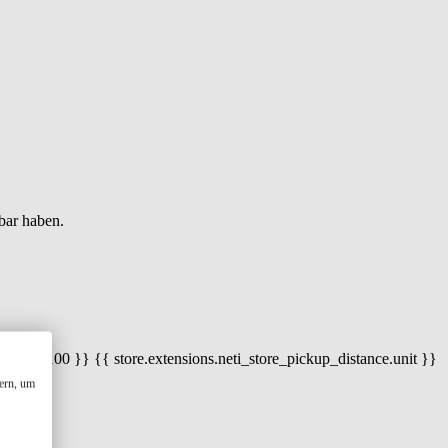
bar haben.
 100) / 100 }} {{ store.extensions.neti_store_pickup_distance.unit }}
ern, um