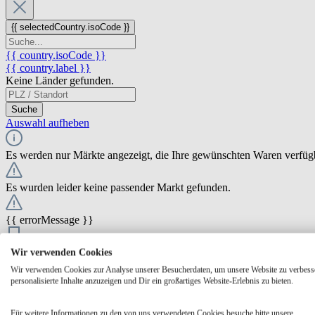
{{ selectedCountry.isoCode }}
{{ country.isoCode }}
{{ country.label }}
Keine Länder gefunden.
Suche
Auswahl aufheben
Es werden nur Märkte angezeigt, die Ihre gewünschten Waren verfüg
Es wurden leider keine passender Markt gefunden.
{{ errorMessage }}
{{ Math.round(store.extensions.neti_store_pickup_distance.distance *
Wir verwenden Cookies
{{ store.label }}
Wir verwenden Cookies zur Analyse unserer Besucherdaten, um unsere Website zu verbess
{{ store.street }} {{ store.streetNumber }}
personalisierte Inhalte anzuzeigen und Dir ein großartiges Website-Erlebnis zu bieten.
{{ store.zipCode }} {{ store.city }}
Ausgewählt
Auswählen
Öffnungszeiten
Für weitere Informationen zu den von uns verwendeten Cookies besuche bitte unsere