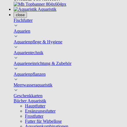
Aquaristik
close
Fischfutter
Aquarien
Aquarienpflege & Hygiene
Aquarientechnik
Aquarieneinrichtung & Zubehör
Aquarienpflanzen
Meerwasseraquaristik
Geschenkkarten
Bücher Aquaristik
Hauptfutter
Ergänzungsfutter
Frostfutter
Futter für Wirbellose
Aquarienkombinationen