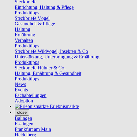
Steckbriefe
Einrichtung, Haltung & Pflege
Produkttipps
Steckbriefe Vögel
Gesundheit & Pflege
Haltung
Ernährung
Verhalten
Produkttipps
Steckbriefe Wildvögel, Insekten & Co
Unterstützung, Unterbringung & Ernährung
Produkttipps
Steckbriefe Hühner & Co.
Haltung, Ernährung & Gesundheit
Produkttipps
News
Events
Fachabteilungen
Adoption
Erlebnismärkte
close
Balingen
Esslingen
Frankfurt am Main
Heidelberg