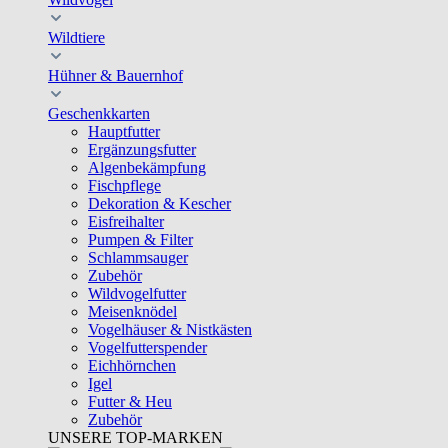
Wildtiere
Hühner & Bauernhof
Geschenkkarten
Hauptfutter
Ergänzungsfutter
Algenbekämpfung
Fischpflege
Dekoration & Kescher
Eisfreihalter
Pumpen & Filter
Schlammsauger
Zubehör
Wildvogelfutter
Meisenknödel
Vogelhäuser & Nistkästen
Vogelfutterspender
Eichhörnchen
Igel
Futter & Heu
Zubehör
UNSERE TOP-MARKEN