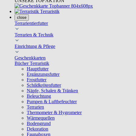
UNSERE TOP AKTION
Terraristik
close
Terrarientierfutter
Terrarien & Technik
Einrichtung & Pflege
Geschenkkarten
Bücher Terraristik
Hauptfutter
Ergänzungsfutter
Frostfutter
Schildkrötenfutter
Näpfe, Schalen & Tränken
Beleuchtung
Pumpen & Luftbefeuchter
Terrarien
Thermometer & Hygrometer
Wärmequellen
Bodengrund
Dekoration
Faunaboxen