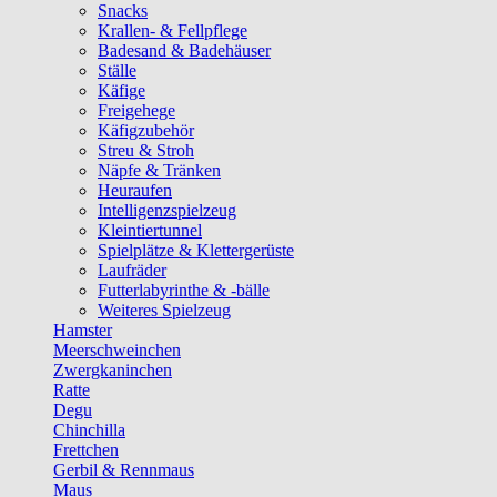
Snacks
Krallen- & Fellpflege
Badesand & Badehäuser
Ställe
Käfige
Freigehege
Käfigzubehör
Streu & Stroh
Näpfe & Tränken
Heuraufen
Intelligenzspielzeug
Kleintiertunnel
Spielplätze & Klettergerüste
Laufräder
Futterlabyrinthe & -bälle
Weiteres Spielzeug
Hamster
Meerschweinchen
Zwergkaninchen
Ratte
Degu
Chinchilla
Frettchen
Gerbil & Rennmaus
Maus