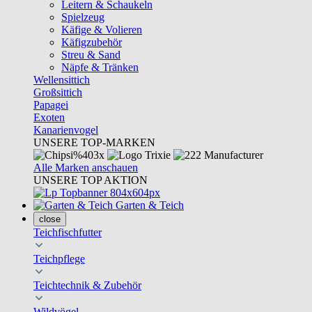
Leitern & Schaukeln
Spielzeug
Käfige & Volieren
Käfigzubehör
Streu & Sand
Näpfe & Tränken
Wellensittich
Großsittich
Papagei
Exoten
Kanarienvogel
UNSERE TOP-MARKEN
Alle Marken anschauen
UNSERE TOP AKTION
Garten & Teich
close
Teichfischfutter
Teichpflege
Teichtechnik & Zubehör
Wildvögel