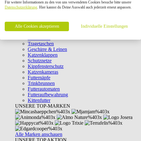
Für weitere Informationen zu den von uns verwendeten Cookies besuche bitte unsere
Intelligenzspielzeug
Datenschutzerklärung
. Hier kannst du Deine Auswahl auch jederzeit erneut anpassen.
Laserpointer & Elektrospielzeug
Katzentunnel
Clicker & Target Sticks für Katzen
Alle Cookies akzeptieren
Weiteres Katzenspielzeug
Individuelle Einstellungen
Transportboxen
Halsbänder
Tragetaschen
Geschirre & Leinen
Katzenklappen
Schutznetze
Kippfensterschutz
Katzenkameras
Futternäpfe
Trinkbrunnen
Futterautomaten
Futteraufbewahrung
Kittenfutter
UNSERE TOP-MARKEN
Alle Marken anschauen
UNSERE TOP AKTION