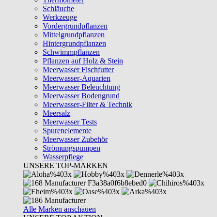
Schläuche
Werkzeuge
Vordergrundpflanzen
Mittelgrundpflanzen
Hintergrundpflanzen
Schwimmpflanzen
Pflanzen auf Holz & Stein
Meerwasser Fischfutter
Meerwasser-Aquarien
Meerwasser Beleuchtung
Meerwasser Bodengrund
Meerwasser-Filter & Technik
Meersalz
Meerwasser Tests
Spurenelemente
Meerwasser Zubehör
Strömungspumpen
Wasserpflege
UNSERE TOP-MARKEN
Alle Marken anschauen