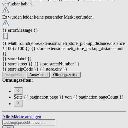
verfügbar haben.
Es wurden leider keine passender Markt gefunden.
{{ errorMessage }}
{{ Math.round(store.extensions.neti_store_pickup_distance.distance
* 100) / 100 }} {{ store.extensions.neti_store_pickup_distance.unit
}}
{{ store.label }}
{{ store.street }} {{ store.streetNumber }}
{{ store.zipCode }} {{ store.city }}
Ausgewählt
Auswählen
Öffnungszeiten
Öffnungszeiten:
Seite {{ pagination.page }} von {{ pagination.pageCount }}
Alle Märkte anzeigen