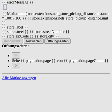
{{ errorMessage }}
{{ Math.round(store.extensions.neti_store_pickup_distance.distance
* 100) / 100 }} {{ store.extensions.neti_store_pickup_distance.unit
}}
{{ store.label }}
{{ store.street }} {{ store.streetNumber }}
{{ store.zipCode }} {{ store.city }}
Ausgewählt
Auswählen
Öffnungszeiten
Öffnungszeiten:
Seite {{ pagination.page }} von {{ pagination.pageCount }}
Alle Märkte anzeigen