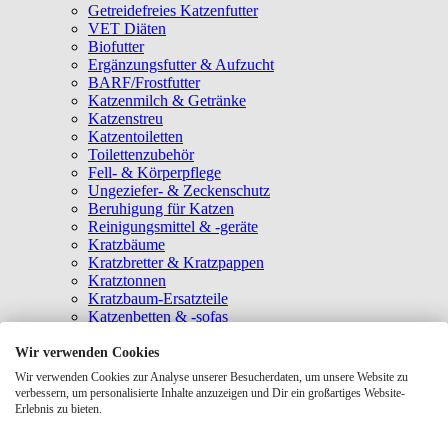
Getreidefreies Katzenfutter
VET Diäten
Biofutter
Ergänzungsfutter & Aufzucht
BARF/Frostfutter
Katzenmilch & Getränke
Katzenstreu
Katzentoiletten
Toilettenzubehör
Fell- & Körperpflege
Ungeziefer- & Zeckenschutz
Beruhigung für Katzen
Reinigungsmittel & -geräte
Kratzbäume
Kratzbretter & Kratzpappen
Kratztonnen
Kratzbaum-Ersatzteile
Katzenbetten & -sofas
Katzenhöhlen
Katzenhäuser
Wir verwenden Cookies
Hängematten & Fensterliegeplätze
Wir verwenden Cookies zur Analyse unserer Besucherdaten, um unsere Website zu
Katzendecken & -matten
verbessern, um personalisierte Inhalte anzuzeigen und Dir ein großartiges Website-
Baldrian- & Catnipspielzeug
Erlebnis zu bieten.
Spielmäuse & Bälle
Katzenangeln