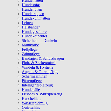
Hundematten
Hundesofas
Hundehütten
Hundetreppen
Hundekühlmatten
Leinen
Halsbänder
Hundegeschirre
Hundekotbeutel
Sicherheit im Dunkeln
Maulkörbe
Fellpflege
Zahnpflege
Bandagen & Schutzkragen
Floh- & Zeckenmittel
Windeln & Hygiene
Augen- & Ohrenpflege
Schermaschinen
Pfotenpflege
Intelligenzspielzeug
Hundebälle
Frisbees & Wurfspielzeug
Kuscheltiere
Wasserspielzeug
Quietschies