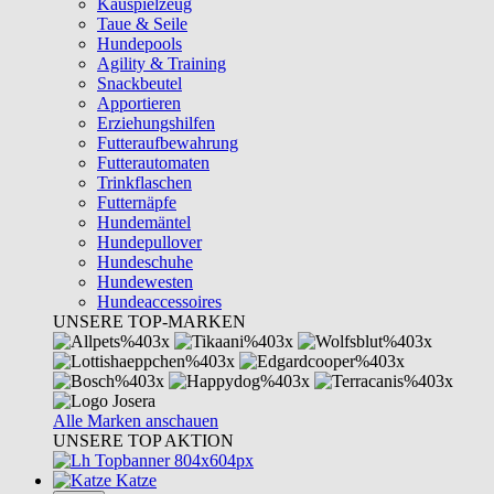
Kauspielzeug
Taue & Seile
Hundepools
Agility & Training
Snackbeutel
Apportieren
Erziehungshilfen
Futteraufbewahrung
Futterautomaten
Trinkflaschen
Futternäpfe
Hundemäntel
Hundepullover
Hundeschuhe
Hundewesten
Hundeaccessoires
UNSERE TOP-MARKEN
Alle Marken anschauen
UNSERE TOP AKTION
Katze