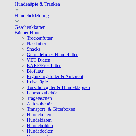
Hundenäpfe & Tränken
Hundebekleidung
Geschenkkarten
Bücher Hund
Trockenfutter
Nassfutter
Snacks
Getreidefreies Hundefutter
VET Diäten
BARF/Frostfutter
Biofutter
Ergänzungsfutter & Aufzucht
Reisenäpfe
Türschutzgitter & Hundeklappen
Fahrradzubehör
Tragetaschen
Autozubehör
Transport- & Gitterboxen
Hundebetten
Hundekissen
Hundehöhlen
Hundedecken