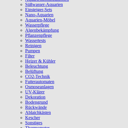
Süßwasser-Aquarien
Einsteiger-Sets
Nano-Aquarien
Aquarien-Möbel
Wasserpflege
Algenbekämpfung
Pflanzenpflege
Wassertests
Reinigen
Pumpen
Filter
Heizer & Kühler
Beleuchtung
Belüftung
CO2-Technik
Futterautomaten
Osmoseanlagen
UV-Klärer
Dekoration
Bodengrund
Rückwände
Ablaichkästen
Kescher
Sonstiges
Thermometer