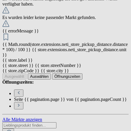
verfügbar haben.
Es wurden leider keine passender Markt gefunden.
{{ errorMessage }}
{{ Math.round(store.extensions.neti_store_pickup_distance.distance
* 100) / 100 }} {{ store.extensions.neti_store_pickup_distance.unit
}}
{{ store.label }}
{{ store.street }} {{ store.streetNumber }}
{{ store.zipCode }} {{ store.city }}
Ausgewählt
Auswählen
Öffnungszeiten
Öffnungszeiten:
Seite {{ pagination.page }} von {{ pagination.pageCount }}
Alle Märkte anzeigen