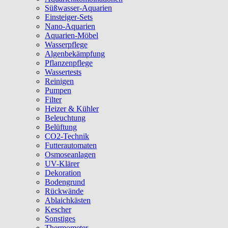
Süßwasser-Aquarien
Einsteiger-Sets
Nano-Aquarien
Aquarien-Möbel
Wasserpflege
Algenbekämpfung
Pflanzenpflege
Wassertests
Reinigen
Pumpen
Filter
Heizer & Kühler
Beleuchtung
Belüftung
CO2-Technik
Futterautomaten
Osmoseanlagen
UV-Klärer
Dekoration
Bodengrund
Rückwände
Ablaichkästen
Kescher
Sonstiges
Thermometer