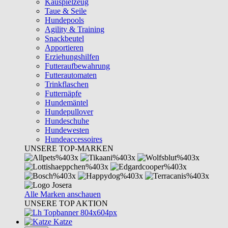
Kauspielzeug
Taue & Seile
Hundepools
Agility & Training
Snackbeutel
Apportieren
Erziehungshilfen
Futteraufbewahrung
Futterautomaten
Trinkflaschen
Futternäpfe
Hundemäntel
Hundepullover
Hundeschuhe
Hundewesten
Hundeaccessoires
UNSERE TOP-MARKEN
Alle Marken anschauen
UNSERE TOP AKTION
Katze