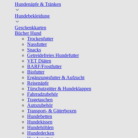
Hundenäpfe & Tränken
Hundebekleidung
Geschenkkarten
Bücher Hund
Trockenfutter
Nassfutter
Snacks
Getreidefreies Hundefutter
VET Diäten
BARF/Frostfutter
Biofutter
Ergänzungsfutter & Aufzucht
Reisenäpfe
Türschutzgitter & Hundeklappen
Fahrradzubehör
Tragetaschen
Autozubehör
Transport- & Gitterboxen
Hundebetten
Hundekissen
Hundehöhlen
Hundedecken