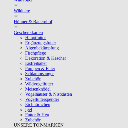
Wildtiere
Hühner & Bauernhof
Geschenkkarten
Hauptfutter
Ergänzungsfutter
Algenbekämpfung
Fischpflege
Dekoration & Kescher
Eisfreihalter
Pumpen & Filter
Schlammsauger
Zubehör
Wildvogelfutter
Meisenknödel
Vogelhäuser & Nistkästen
Vogelfutterspender
Eichhörnchen
Igel
Futter & Heu
Zubehör
UNSERE TOP-MARKEN