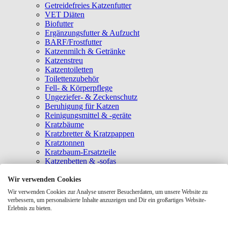
Getreidefreies Katzenfutter
VET Diäten
Biofutter
Ergänzungsfutter & Aufzucht
BARF/Frostfutter
Katzenmilch & Getränke
Katzenstreu
Katzentoiletten
Toilettenzubehör
Fell- & Körperpflege
Ungeziefer- & Zeckenschutz
Beruhigung für Katzen
Reinigungsmittel & -geräte
Kratzbäume
Kratzbretter & Kratzpappen
Kratztonnen
Kratzbaum-Ersatzteile
Katzenbetten & -sofas
Katzenhöhlen
Katzenhäuser
Wir verwenden Cookies
Hängematten & Fensterliegeplätze
Wir verwenden Cookies zur Analyse unserer Besucherdaten, um unsere Website zu
Katzendecken & -matten
verbessern, um personalisierte Inhalte anzuzeigen und Dir ein großartiges Website-
Baldrian- & Catnipspielzeug
Erlebnis zu bieten.
Spielmäuse & Bälle
Katzenangeln