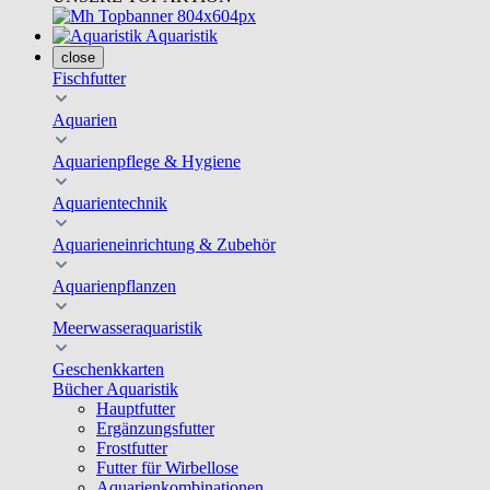
Aquaristik
close
Fischfutter
Aquarien
Aquarienpflege & Hygiene
Aquarientechnik
Aquarieneinrichtung & Zubehör
Aquarienpflanzen
Meerwasseraquaristik
Geschenkkarten
Bücher Aquaristik
Hauptfutter
Ergänzungsfutter
Frostfutter
Futter für Wirbellose
Aquarienkombinationen