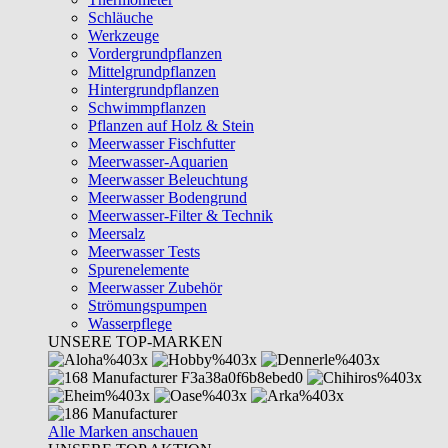
Schläuche
Werkzeuge
Vordergrundpflanzen
Mittelgrundpflanzen
Hintergrundpflanzen
Schwimmpflanzen
Pflanzen auf Holz & Stein
Meerwasser Fischfutter
Meerwasser-Aquarien
Meerwasser Beleuchtung
Meerwasser Bodengrund
Meerwasser-Filter & Technik
Meersalz
Meerwasser Tests
Spurenelemente
Meerwasser Zubehör
Strömungspumpen
Wasserpflege
UNSERE TOP-MARKEN
Alle Marken anschauen