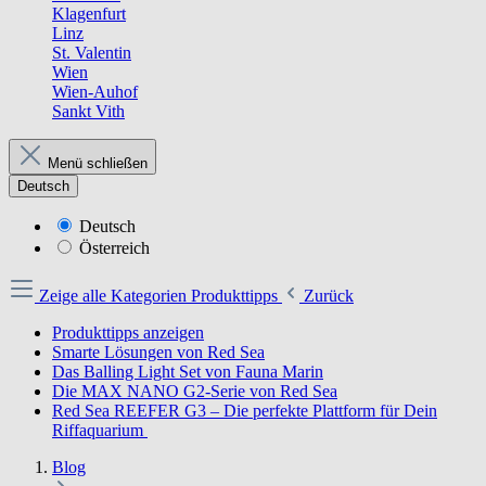
Klagenfurt
Linz
St. Valentin
Wien
Wien-Auhof
Sankt Vith
Menü schließen
Deutsch
Deutsch
Österreich
Zeige alle Kategorien
Produkttipps
Zurück
Produkttipps anzeigen
Smarte Lösungen von Red Sea
Das Balling Light Set von Fauna Marin
Die MAX NANO G2-Serie von Red Sea
Red Sea REEFER G3 – Die perfekte Plattform für Dein
Riffaquarium
Blog