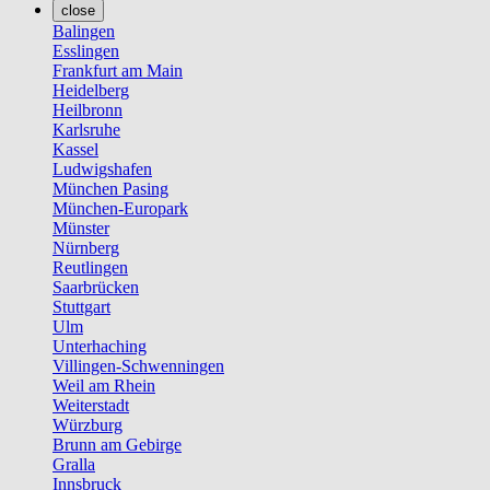
close
Balingen
Esslingen
Frankfurt am Main
Heidelberg
Heilbronn
Karlsruhe
Kassel
Ludwigshafen
München Pasing
München-Europark
Münster
Nürnberg
Reutlingen
Saarbrücken
Stuttgart
Ulm
Unterhaching
Villingen-Schwenningen
Weil am Rhein
Weiterstadt
Würzburg
Brunn am Gebirge
Gralla
Innsbruck