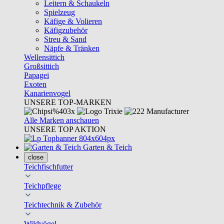
Leitern & Schaukeln
Spielzeug
Käfige & Volieren
Käfigzubehör
Streu & Sand
Näpfe & Tränken
Wellensittich
Großsittich
Papagei
Exoten
Kanarienvogel
UNSERE TOP-MARKEN
Alle Marken anschauen
UNSERE TOP AKTION
Garten & Teich
close
Teichfischfutter
Teichpflege
Teichtechnik & Zubehör
Wildvögel