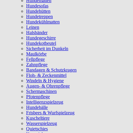
Hundematten
Hundesofas
Hundehütten
Hundetreppen
Hundekühlmatten
Leinen
Halsbänder
Hundegeschirre
Hundekotbeutel
Sicherheit im Dunkeln
Maulkörbe
Fellpflege
Zahnpflege
Bandagen & Schutzkragen
Floh- & Zeckenmittel
Windeln & Hygiene
Augen- & Ohrenpflege
Schermaschinen
Pfotenpflege
Intelligenzspielzeug
Hundebälle
Frisbees & Wurfspielzeug
Kuscheltiere
Wasserspielzeug
Quietschies