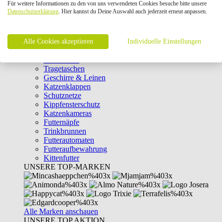
Für weitere Informationen zu den von uns verwendeten Cookies besuche bitte unsere
Intelligenzspielzeug
Datenschutzerklärung
. Hier kannst du Deine Auswahl auch jederzeit erneut anpassen.
Laserpointer & Elektrospielzeug
Katzentunnel
Clicker & Target Sticks für Katzen
Alle Cookies akzeptieren
Weiteres Katzenspielzeug
Individuelle Einstellungen
Transportboxen
Halsbänder
Tragetaschen
Geschirre & Leinen
Katzenklappen
Schutznetze
Kippfensterschutz
Katzenkameras
Futternäpfe
Trinkbrunnen
Futterautomaten
Futteraufbewahrung
Kittenfutter
UNSERE TOP-MARKEN
Alle Marken anschauen
UNSERE TOP AKTION