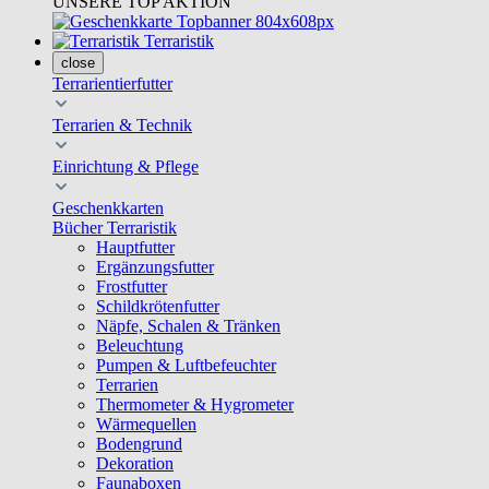
UNSERE TOP AKTION
Terraristik
close
Terrarientierfutter
Terrarien & Technik
Einrichtung & Pflege
Geschenkkarten
Bücher Terraristik
Hauptfutter
Ergänzungsfutter
Frostfutter
Schildkrötenfutter
Näpfe, Schalen & Tränken
Beleuchtung
Pumpen & Luftbefeuchter
Terrarien
Thermometer & Hygrometer
Wärmequellen
Bodengrund
Dekoration
Faunaboxen