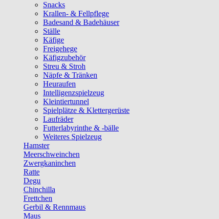
Snacks
Krallen- & Fellpflege
Badesand & Badehäuser
Ställe
Käfige
Freigehege
Käfigzubehör
Streu & Stroh
Näpfe & Tränken
Heuraufen
Intelligenzspielzeug
Kleintiertunnel
Spielplätze & Klettergerüste
Laufräder
Futterlabyrinthe & -bälle
Weiteres Spielzeug
Hamster
Meerschweinchen
Zwergkaninchen
Ratte
Degu
Chinchilla
Frettchen
Gerbil & Rennmaus
Maus