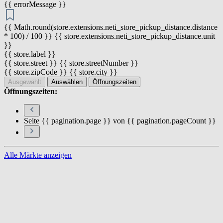
{{ errorMessage }}
{{ Math.round(store.extensions.neti_store_pickup_distance.distance
* 100) / 100 }} {{ store.extensions.neti_store_pickup_distance.unit
}}
{{ store.label }}
{{ store.street }} {{ store.streetNumber }}
{{ store.zipCode }} {{ store.city }}
Ausgewählt
Auswählen
Öffnungszeiten
Öffnungszeiten:
Seite {{ pagination.page }} von {{ pagination.pageCount }}
Alle Märkte anzeigen