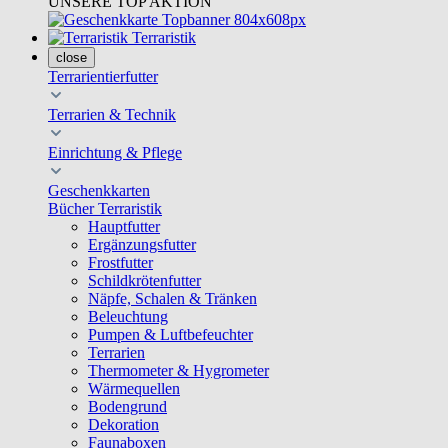
UNSERE TOP AKTION
Terraristik
close
Terrarientierfutter
Terrarien & Technik
Einrichtung & Pflege
Geschenkkarten
Bücher Terraristik
Hauptfutter
Ergänzungsfutter
Frostfutter
Schildkrötenfutter
Näpfe, Schalen & Tränken
Beleuchtung
Pumpen & Luftbefeuchter
Terrarien
Thermometer & Hygrometer
Wärmequellen
Bodengrund
Dekoration
Faunaboxen