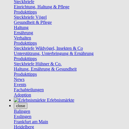
Steckbriefe
Einrichtung, Haltung & Pflege
Produkttipps
Steckbriefe Vögel
Gesundheit & Pflege
Haltung
Ernährung
Verhalten
Produkttipps
Steckbriefe Wildvögel, Insekten & Co
Unterstützung, Unterbringung & Ernährung
Produkttipps
Steckbriefe Hühner & Co.
Haltung, Ernährung & Gesundheit
Produkttipps
News
Events
Fachabteilungen
Adoption
Erlebnismärkte
close
Balingen
Esslingen
Frankfurt am Main
Heidelberg