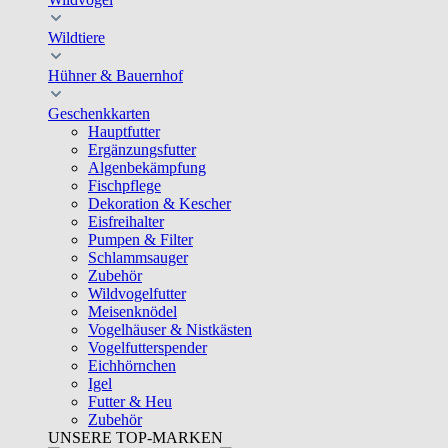
Wildtiere
Hühner & Bauernhof
Geschenkkarten
Hauptfutter
Ergänzungsfutter
Algenbekämpfung
Fischpflege
Dekoration & Kescher
Eisfreihalter
Pumpen & Filter
Schlammsauger
Zubehör
Wildvogelfutter
Meisenknödel
Vogelhäuser & Nistkästen
Vogelfutterspender
Eichhörnchen
Igel
Futter & Heu
Zubehör
UNSERE TOP-MARKEN