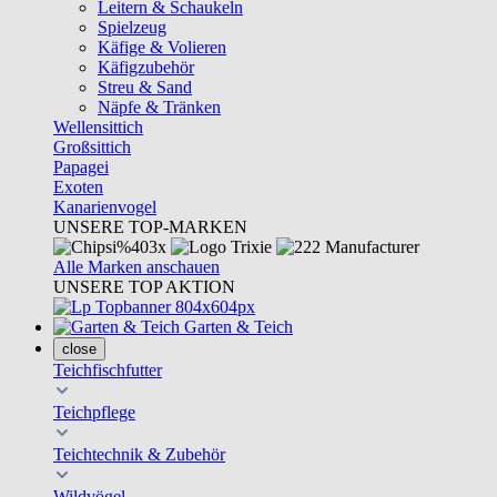
Leitern & Schaukeln
Spielzeug
Käfige & Volieren
Käfigzubehör
Streu & Sand
Näpfe & Tränken
Wellensittich
Großsittich
Papagei
Exoten
Kanarienvogel
UNSERE TOP-MARKEN
Alle Marken anschauen
UNSERE TOP AKTION
Garten & Teich
close
Teichfischfutter
Teichpflege
Teichtechnik & Zubehör
Wildvögel