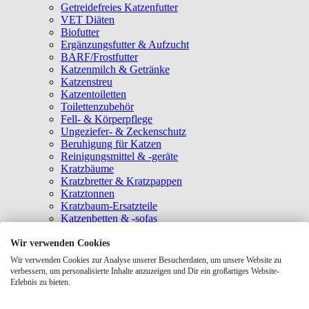
Getreidefreies Katzenfutter
VET Diäten
Biofutter
Ergänzungsfutter & Aufzucht
BARF/Frostfutter
Katzenmilch & Getränke
Katzenstreu
Katzentoiletten
Toilettenzubehör
Fell- & Körperpflege
Ungeziefer- & Zeckenschutz
Beruhigung für Katzen
Reinigungsmittel & -geräte
Kratzbäume
Kratzbretter & Kratzpappen
Kratztonnen
Kratzbaum-Ersatzteile
Katzenbetten & -sofas
Katzenhöhlen
Katzenhäuser
Wir verwenden Cookies
Hängematten & Fensterliegeplätze
Wir verwenden Cookies zur Analyse unserer Besucherdaten, um unsere Website zu
Katzendecken & -matten
verbessern, um personalisierte Inhalte anzuzeigen und Dir ein großartiges Website-
Baldrian- & Catnipspielzeug
Erlebnis zu bieten.
Spielmäuse & Bälle
Katzenangeln