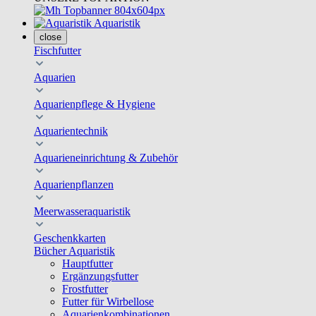
Aquaristik
close
Fischfutter
Aquarien
Aquarienpflege & Hygiene
Aquarientechnik
Aquarieneinrichtung & Zubehör
Aquarienpflanzen
Meerwasseraquaristik
Geschenkkarten
Bücher Aquaristik
Hauptfutter
Ergänzungsfutter
Frostfutter
Futter für Wirbellose
Aquarienkombinationen