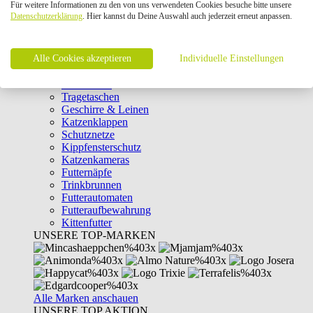
Für weitere Informationen zu den von uns verwendeten Cookies besuche bitte unsere
Intelligenzspielzeug
Datenschutzerklärung
. Hier kannst du Deine Auswahl auch jederzeit erneut anpassen.
Laserpointer & Elektrospielzeug
Katzentunnel
Clicker & Target Sticks für Katzen
Alle Cookies akzeptieren
Weiteres Katzenspielzeug
Individuelle Einstellungen
Transportboxen
Halsbänder
Tragetaschen
Geschirre & Leinen
Katzenklappen
Schutznetze
Kippfensterschutz
Katzenkameras
Futternäpfe
Trinkbrunnen
Futterautomaten
Futteraufbewahrung
Kittenfutter
UNSERE TOP-MARKEN
Alle Marken anschauen
UNSERE TOP AKTION