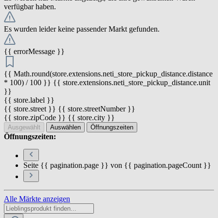
verfügbar haben.
Es wurden leider keine passender Markt gefunden.
{{ errorMessage }}
{{ Math.round(store.extensions.neti_store_pickup_distance.distance
* 100) / 100 }} {{ store.extensions.neti_store_pickup_distance.unit
}}
{{ store.label }}
{{ store.street }} {{ store.streetNumber }}
{{ store.zipCode }} {{ store.city }}
Ausgewählt
Auswählen
Öffnungszeiten
Öffnungszeiten:
Seite {{ pagination.page }} von {{ pagination.pageCount }}
Alle Märkte anzeigen