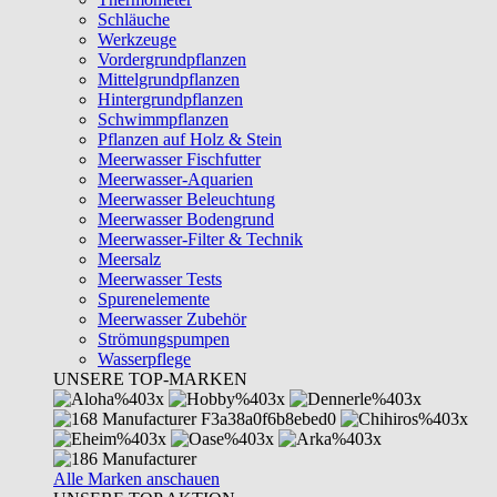
Schläuche
Werkzeuge
Vordergrundpflanzen
Mittelgrundpflanzen
Hintergrundpflanzen
Schwimmpflanzen
Pflanzen auf Holz & Stein
Meerwasser Fischfutter
Meerwasser-Aquarien
Meerwasser Beleuchtung
Meerwasser Bodengrund
Meerwasser-Filter & Technik
Meersalz
Meerwasser Tests
Spurenelemente
Meerwasser Zubehör
Strömungspumpen
Wasserpflege
UNSERE TOP-MARKEN
Alle Marken anschauen