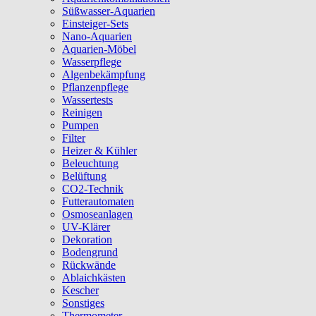
Süßwasser-Aquarien
Einsteiger-Sets
Nano-Aquarien
Aquarien-Möbel
Wasserpflege
Algenbekämpfung
Pflanzenpflege
Wassertests
Reinigen
Pumpen
Filter
Heizer & Kühler
Beleuchtung
Belüftung
CO2-Technik
Futterautomaten
Osmoseanlagen
UV-Klärer
Dekoration
Bodengrund
Rückwände
Ablaichkästen
Kescher
Sonstiges
Thermometer