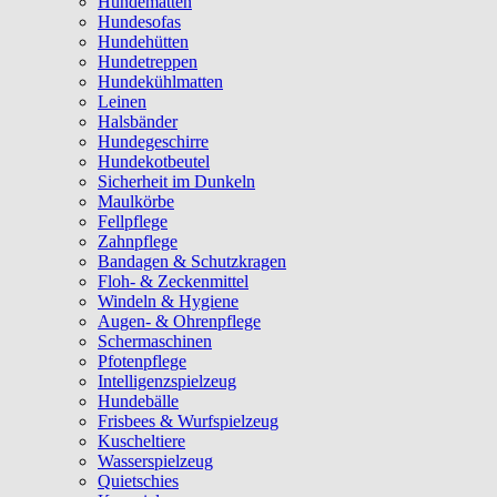
Hundematten
Hundesofas
Hundehütten
Hundetreppen
Hundekühlmatten
Leinen
Halsbänder
Hundegeschirre
Hundekotbeutel
Sicherheit im Dunkeln
Maulkörbe
Fellpflege
Zahnpflege
Bandagen & Schutzkragen
Floh- & Zeckenmittel
Windeln & Hygiene
Augen- & Ohrenpflege
Schermaschinen
Pfotenpflege
Intelligenzspielzeug
Hundebälle
Frisbees & Wurfspielzeug
Kuscheltiere
Wasserspielzeug
Quietschies