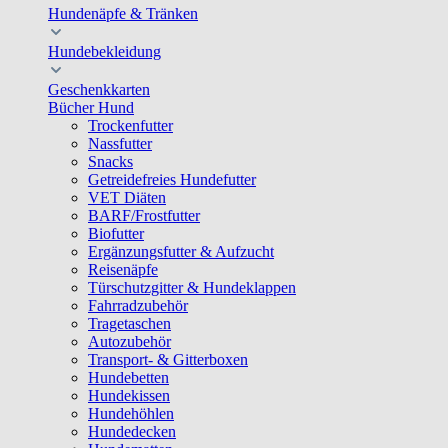
Hundenäpfe & Tränken
Hundebekleidung
Geschenkkarten
Bücher Hund
Trockenfutter
Nassfutter
Snacks
Getreidefreies Hundefutter
VET Diäten
BARF/Frostfutter
Biofutter
Ergänzungsfutter & Aufzucht
Reisenäpfe
Türschutzgitter & Hundeklappen
Fahrradzubehör
Tragetaschen
Autozubehör
Transport- & Gitterboxen
Hundebetten
Hundekissen
Hundehöhlen
Hundedecken