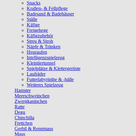
Snacks
Krallen- & Fellpflege
Badesand & Badehäuser
Ställe
Käfige
Freigehege
Käfigzubehör
Streu & Stroh
Näpfe & Tränken
Heuraufen
Intelligenzspielzeug
Kleintiertunnel
Spielplätze & Klettergerüste
Laufräder
Futterlabyrinthe & -bälle
Weiteres Spielzeug
Hamster
Meerschweinchen
Zwergkaninchen
Ratte
Degu
Chinchilla
Frettchen
Gerbil & Rennmaus
Maus