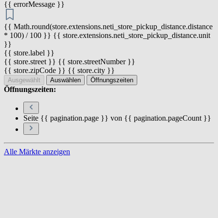
{{ errorMessage }}
{{ Math.round(store.extensions.neti_store_pickup_distance.distance
* 100) / 100 }} {{ store.extensions.neti_store_pickup_distance.unit
}}
{{ store.label }}
{{ store.street }} {{ store.streetNumber }}
{{ store.zipCode }} {{ store.city }}
Ausgewählt
Auswählen
Öffnungszeiten
Öffnungszeiten:
Seite {{ pagination.page }} von {{ pagination.pageCount }}
Alle Märkte anzeigen