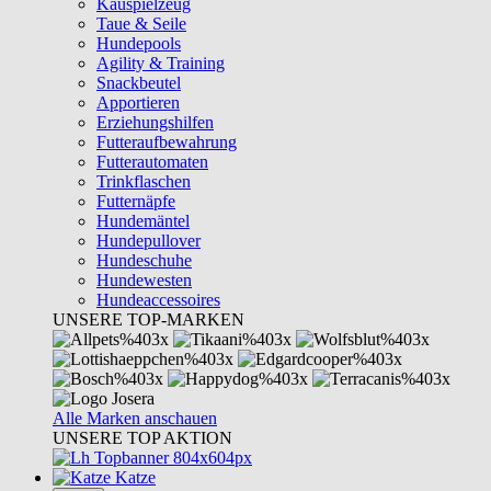
Kauspielzeug
Taue & Seile
Hundepools
Agility & Training
Snackbeutel
Apportieren
Erziehungshilfen
Futteraufbewahrung
Futterautomaten
Trinkflaschen
Futternäpfe
Hundemäntel
Hundepullover
Hundeschuhe
Hundewesten
Hundeaccessoires
UNSERE TOP-MARKEN
Alle Marken anschauen
UNSERE TOP AKTION
Katze