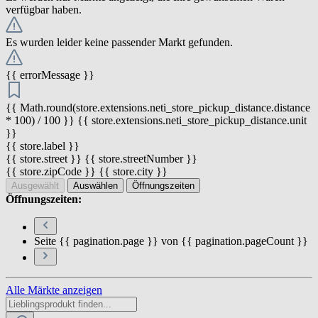
verfügbar haben.
Es wurden leider keine passender Markt gefunden.
{{ errorMessage }}
{{ Math.round(store.extensions.neti_store_pickup_distance.distance
* 100) / 100 }} {{ store.extensions.neti_store_pickup_distance.unit
}}
{{ store.label }}
{{ store.street }} {{ store.streetNumber }}
{{ store.zipCode }} {{ store.city }}
Ausgewählt
Auswählen
Öffnungszeiten
Öffnungszeiten:
Seite {{ pagination.page }} von {{ pagination.pageCount }}
Alle Märkte anzeigen