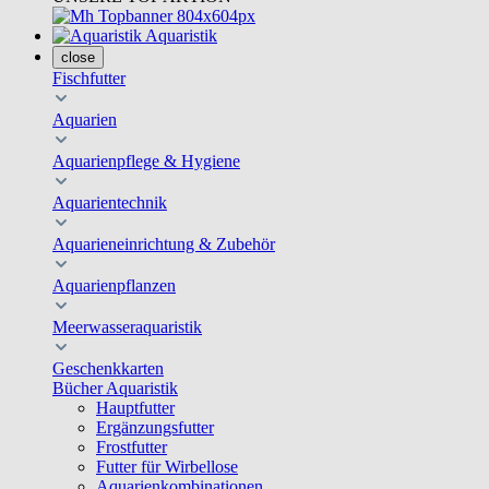
Aquaristik
close
Fischfutter
Aquarien
Aquarienpflege & Hygiene
Aquarientechnik
Aquarieneinrichtung & Zubehör
Aquarienpflanzen
Meerwasseraquaristik
Geschenkkarten
Bücher Aquaristik
Hauptfutter
Ergänzungsfutter
Frostfutter
Futter für Wirbellose
Aquarienkombinationen