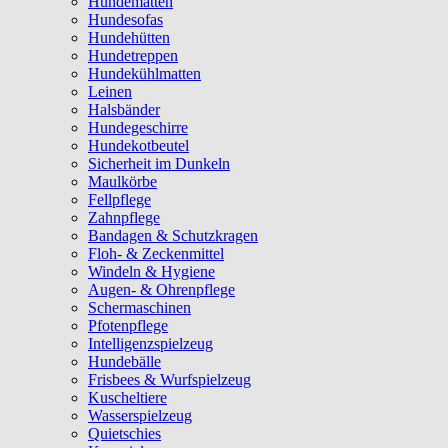
Hundematten
Hundesofas
Hundehütten
Hundetreppen
Hundekühlmatten
Leinen
Halsbänder
Hundegeschirre
Hundekotbeutel
Sicherheit im Dunkeln
Maulkörbe
Fellpflege
Zahnpflege
Bandagen & Schutzkragen
Floh- & Zeckenmittel
Windeln & Hygiene
Augen- & Ohrenpflege
Schermaschinen
Pfotenpflege
Intelligenzspielzeug
Hundebälle
Frisbees & Wurfspielzeug
Kuscheltiere
Wasserspielzeug
Quietschies