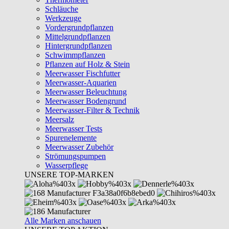
Schläuche
Werkzeuge
Vordergrundpflanzen
Mittelgrundpflanzen
Hintergrundpflanzen
Schwimmpflanzen
Pflanzen auf Holz & Stein
Meerwasser Fischfutter
Meerwasser-Aquarien
Meerwasser Beleuchtung
Meerwasser Bodengrund
Meerwasser-Filter & Technik
Meersalz
Meerwasser Tests
Spurenelemente
Meerwasser Zubehör
Strömungspumpen
Wasserpflege
UNSERE TOP-MARKEN
Alle Marken anschauen