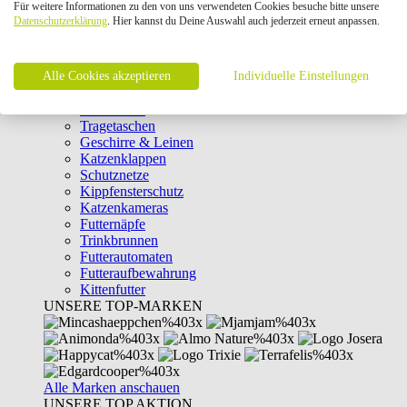
Für weitere Informationen zu den von uns verwendeten Cookies besuche bitte unsere
Intelligenzspielzeug
Datenschutzerklärung
. Hier kannst du Deine Auswahl auch jederzeit erneut anpassen.
Laserpointer & Elektrospielzeug
Katzentunnel
Clicker & Target Sticks für Katzen
Alle Cookies akzeptieren
Weiteres Katzenspielzeug
Individuelle Einstellungen
Transportboxen
Halsbänder
Tragetaschen
Geschirre & Leinen
Katzenklappen
Schutznetze
Kippfensterschutz
Katzenkameras
Futternäpfe
Trinkbrunnen
Futterautomaten
Futteraufbewahrung
Kittenfutter
UNSERE TOP-MARKEN
Alle Marken anschauen
UNSERE TOP AKTION