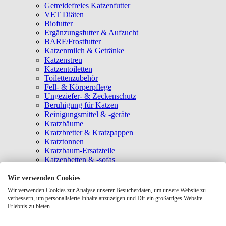
Getreidefreies Katzenfutter
VET Diäten
Biofutter
Ergänzungsfutter & Aufzucht
BARF/Frostfutter
Katzenmilch & Getränke
Katzenstreu
Katzentoiletten
Toilettenzubehör
Fell- & Körperpflege
Ungeziefer- & Zeckenschutz
Beruhigung für Katzen
Reinigungsmittel & -geräte
Kratzbäume
Kratzbretter & Kratzpappen
Kratztonnen
Kratzbaum-Ersatzteile
Katzenbetten & -sofas
Katzenhöhlen
Katzenhäuser
Wir verwenden Cookies
Hängematten & Fensterliegeplätze
Wir verwenden Cookies zur Analyse unserer Besucherdaten, um unsere Website zu
Katzendecken & -matten
verbessern, um personalisierte Inhalte anzuzeigen und Dir ein großartiges Website-
Baldrian- & Catnipspielzeug
Erlebnis zu bieten.
Spielmäuse & Bälle
Katzenangeln