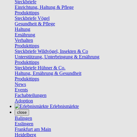
Steckbriefe
Einrichtung, Haltung & Pflege
Produkttipps
Steckbriefe Vögel
Gesundheit & Pflege
Haltung
Ernährung
Verhalten
Produkttipps
Steckbriefe Wildvögel, Insekten & Co
Unterstützung, Unterbringung & Ernährung
Produkttipps
Steckbriefe Hühner & Co.
Haltung, Ernährung & Gesundheit
Produkttipps
News
Events
Fachabteilungen
Adoption
Erlebnismärkte
close
Balingen
Esslingen
Frankfurt am Main
Heidelberg