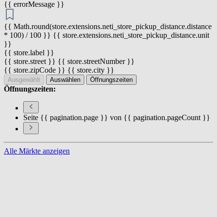
{{ errorMessage }}
{{ Math.round(store.extensions.neti_store_pickup_distance.distance
* 100) / 100 }} {{ store.extensions.neti_store_pickup_distance.unit
}}
{{ store.label }}
{{ store.street }} {{ store.streetNumber }}
{{ store.zipCode }} {{ store.city }}
Ausgewählt
Auswählen
Öffnungszeiten
Öffnungszeiten:
Seite {{ pagination.page }} von {{ pagination.pageCount }}
Alle Märkte anzeigen