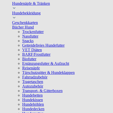
Hundenäpfe & Tränken
Hundebekleidung
Geschenkkarten
Bücher Hund
Trockenfutter
Nassfutter
Snacks
Getreidefreies Hundefutter
VET Diäten
BARF/Frostfutter
Biofutter
Ergänzungsfutter & Aufzucht
Reisenäpfe
Türschutzgitter & Hundeklappen
Fahrradzubehör
Tragetaschen
Autozubehör
Transport- & Gitterboxen
Hundebetten
Hundekissen
Hundehöhlen
Hundedecken