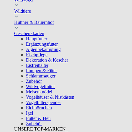
Wildtiere
Hühner & Bauernhof
Geschenkkarten
Hauptfutter
Ergänzungsfutter
Algenbekämpfung
Fischpflege
Dekoration & Kescher
Eisfreihalter
Pumpen & Filter
Schlammsauger
Zubehör
Wildvogelfutter
Meisenknödel
Vogelhäuser & Nistkästen
Vogelfutterspender
Eichhörnchen
Igel
Futter & Heu
Zubehör
UNSERE TOP-MARKEN