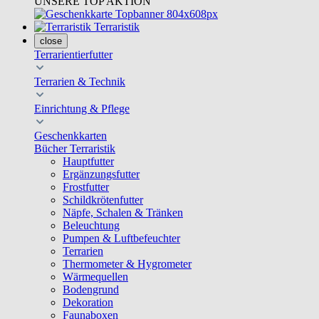
UNSERE TOP AKTION
Terraristik
close
Terrarientierfutter
Terrarien & Technik
Einrichtung & Pflege
Geschenkkarten
Bücher Terraristik
Hauptfutter
Ergänzungsfutter
Frostfutter
Schildkrötenfutter
Näpfe, Schalen & Tränken
Beleuchtung
Pumpen & Luftbefeuchter
Terrarien
Thermometer & Hygrometer
Wärmequellen
Bodengrund
Dekoration
Faunaboxen