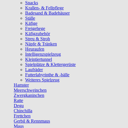
Snacks
Krallen- & Fellpflege
Badesand & Badehäuser
Ställe
Käfige
Freigehege
Käfigzubehör
Streu & Stroh
Näpfe & Tränken
Heuraufen
Intelligenzspielzeug
Kleintiertunnel
Spielplätze & Klettergerüste
Laufräder
Futterlabyrinthe & -bälle
Weiteres Spielzeug
Hamster
Meerschweinchen
Zwergkaninchen
Ratte
Degu
Chinchilla
Frettchen
Gerbil & Rennmaus
Maus