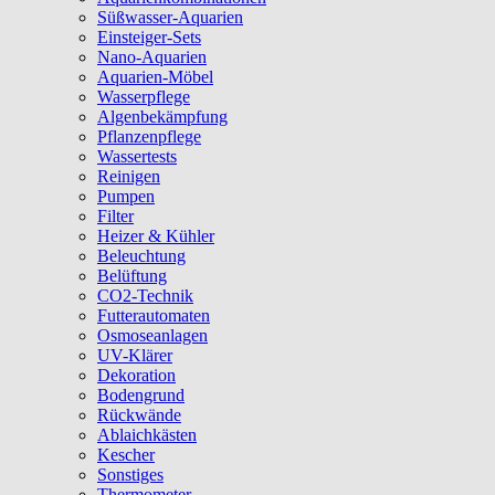
Süßwasser-Aquarien
Einsteiger-Sets
Nano-Aquarien
Aquarien-Möbel
Wasserpflege
Algenbekämpfung
Pflanzenpflege
Wassertests
Reinigen
Pumpen
Filter
Heizer & Kühler
Beleuchtung
Belüftung
CO2-Technik
Futterautomaten
Osmoseanlagen
UV-Klärer
Dekoration
Bodengrund
Rückwände
Ablaichkästen
Kescher
Sonstiges
Thermometer