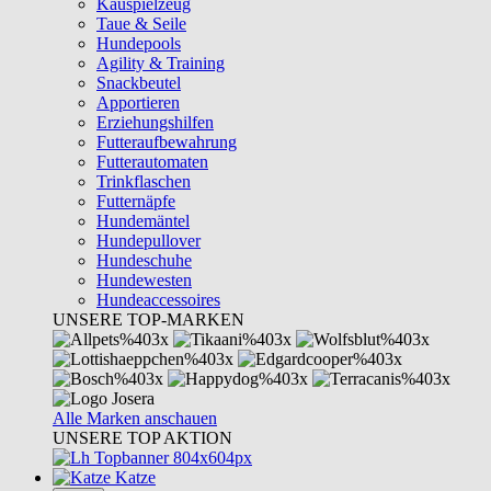
Kauspielzeug
Taue & Seile
Hundepools
Agility & Training
Snackbeutel
Apportieren
Erziehungshilfen
Futteraufbewahrung
Futterautomaten
Trinkflaschen
Futternäpfe
Hundemäntel
Hundepullover
Hundeschuhe
Hundewesten
Hundeaccessoires
UNSERE TOP-MARKEN
Alle Marken anschauen
UNSERE TOP AKTION
Katze