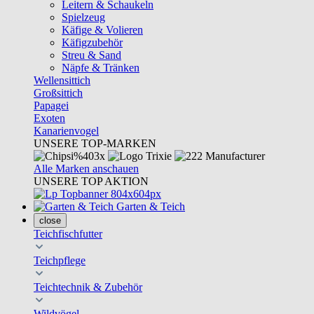
Leitern & Schaukeln
Spielzeug
Käfige & Volieren
Käfigzubehör
Streu & Sand
Näpfe & Tränken
Wellensittich
Großsittich
Papagei
Exoten
Kanarienvogel
UNSERE TOP-MARKEN
Alle Marken anschauen
UNSERE TOP AKTION
Garten & Teich
close
Teichfischfutter
Teichpflege
Teichtechnik & Zubehör
Wildvögel