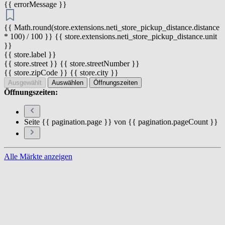
{{ errorMessage }}
{{ Math.round(store.extensions.neti_store_pickup_distance.distance
* 100) / 100 }} {{ store.extensions.neti_store_pickup_distance.unit
}}
{{ store.label }}
{{ store.street }} {{ store.streetNumber }}
{{ store.zipCode }} {{ store.city }}
Ausgewählt
Auswählen
Öffnungszeiten
Öffnungszeiten:
Seite {{ pagination.page }} von {{ pagination.pageCount }}
Alle Märkte anzeigen