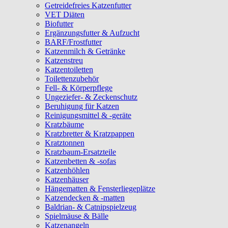
Getreidefreies Katzenfutter
VET Diäten
Biofutter
Ergänzungsfutter & Aufzucht
BARF/Frostfutter
Katzenmilch & Getränke
Katzenstreu
Katzentoiletten
Toilettenzubehör
Fell- & Körperpflege
Ungeziefer- & Zeckenschutz
Beruhigung für Katzen
Reinigungsmittel & -geräte
Kratzbäume
Kratzbretter & Kratzpappen
Kratztonnen
Kratzbaum-Ersatzteile
Katzenbetten & -sofas
Katzenhöhlen
Katzenhäuser
Hängematten & Fensterliegeplätze
Katzendecken & -matten
Baldrian- & Catnipspielzeug
Spielmäuse & Bälle
Katzenangeln