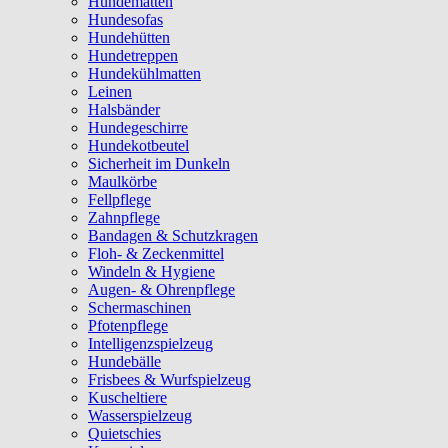
Hundematten
Hundesofas
Hundehütten
Hundetreppen
Hundekühlmatten
Leinen
Halsbänder
Hundegeschirre
Hundekotbeutel
Sicherheit im Dunkeln
Maulkörbe
Fellpflege
Zahnpflege
Bandagen & Schutzkragen
Floh- & Zeckenmittel
Windeln & Hygiene
Augen- & Ohrenpflege
Schermaschinen
Pfotenpflege
Intelligenzspielzeug
Hundebälle
Frisbees & Wurfspielzeug
Kuscheltiere
Wasserspielzeug
Quietschies