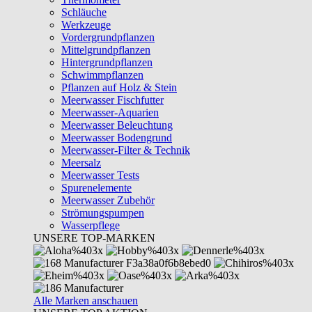
Schläuche
Werkzeuge
Vordergrundpflanzen
Mittelgrundpflanzen
Hintergrundpflanzen
Schwimmpflanzen
Pflanzen auf Holz & Stein
Meerwasser Fischfutter
Meerwasser-Aquarien
Meerwasser Beleuchtung
Meerwasser Bodengrund
Meerwasser-Filter & Technik
Meersalz
Meerwasser Tests
Spurenelemente
Meerwasser Zubehör
Strömungspumpen
Wasserpflege
UNSERE TOP-MARKEN
Alle Marken anschauen