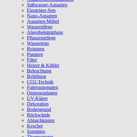
Süßwasser-Aquarien
Einsteiger-Sets
Nano-Aquarien
Aquarien-Möbel
Wasserpflege
Algenbekämpfung
Pflanzenpflege
Wassertests
Reinigen
Pumpen
Filter
Heizer & Kühler
Beleuchtung
Belüftung
CO2-Technik
Futterautomaten
Osmoseanlagen
UV-Klärer
Dekoration
Bodengrund
Rückwände
Ablaichkästen
Kescher
Sonstiges
Thermometer