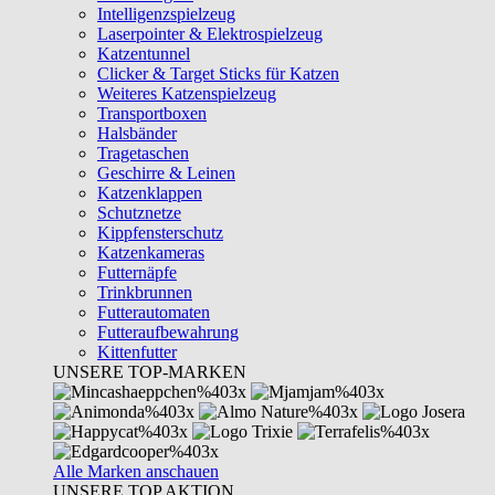
Intelligenzspielzeug
Laserpointer & Elektrospielzeug
Katzentunnel
Clicker & Target Sticks für Katzen
Weiteres Katzenspielzeug
Transportboxen
Halsbänder
Tragetaschen
Geschirre & Leinen
Katzenklappen
Schutznetze
Kippfensterschutz
Katzenkameras
Futternäpfe
Trinkbrunnen
Futterautomaten
Futteraufbewahrung
Kittenfutter
UNSERE TOP-MARKEN
Alle Marken anschauen
UNSERE TOP AKTION