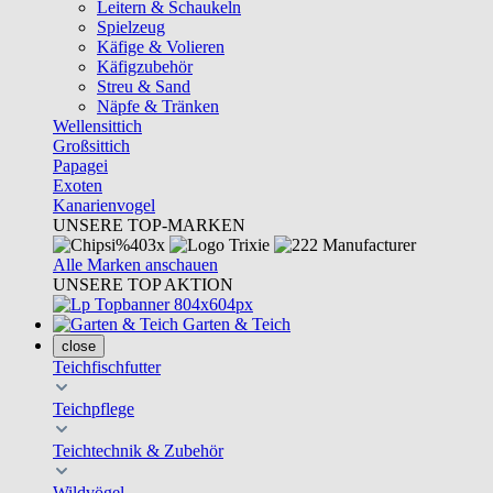
Leitern & Schaukeln
Spielzeug
Käfige & Volieren
Käfigzubehör
Streu & Sand
Näpfe & Tränken
Wellensittich
Großsittich
Papagei
Exoten
Kanarienvogel
UNSERE TOP-MARKEN
Alle Marken anschauen
UNSERE TOP AKTION
Garten & Teich
close
Teichfischfutter
Teichpflege
Teichtechnik & Zubehör
Wildvögel