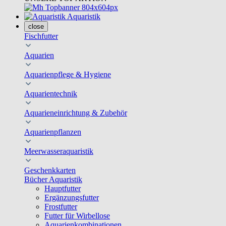
Aquaristik
close
Fischfutter
Aquarien
Aquarienpflege & Hygiene
Aquarientechnik
Aquarieneinrichtung & Zubehör
Aquarienpflanzen
Meerwasseraquaristik
Geschenkkarten
Bücher Aquaristik
Hauptfutter
Ergänzungsfutter
Frostfutter
Futter für Wirbellose
Aquarienkombinationen