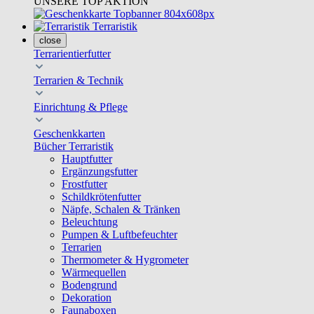
UNSERE TOP AKTION
Terraristik
close
Terrarientierfutter
Terrarien & Technik
Einrichtung & Pflege
Geschenkkarten
Bücher Terraristik
Hauptfutter
Ergänzungsfutter
Frostfutter
Schildkrötenfutter
Näpfe, Schalen & Tränken
Beleuchtung
Pumpen & Luftbefeuchter
Terrarien
Thermometer & Hygrometer
Wärmequellen
Bodengrund
Dekoration
Faunaboxen