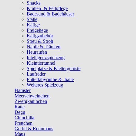
Snacks
Krallen- & Fellpflege
Badesand & Badehäuser
Ställe
Käfige
Freigehege
Käfigzubehör
Streu & Stroh
Näpfe & Tränken
Heuraufen
Intelligenzspielzeug
Kleintiertunnel
Spielplätze & Klettergerüste
Laufräder
Futterlabyrinthe & -bälle
Weiteres Spielzeug
Hamster
Meerschweinchen
Zwergkaninchen
Ratte
Degu
Chinchilla
Frettchen
Gerbil & Rennmaus
Maus