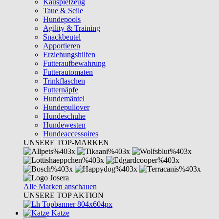
Kauspielzeug
Taue & Seile
Hundepools
Agility & Training
Snackbeutel
Apportieren
Erziehungshilfen
Futteraufbewahrung
Futterautomaten
Trinkflaschen
Futternäpfe
Hundemäntel
Hundepullover
Hundeschuhe
Hundewesten
Hundeaccessoires
UNSERE TOP-MARKEN
Alle Marken anschauen
UNSERE TOP AKTION
Katze