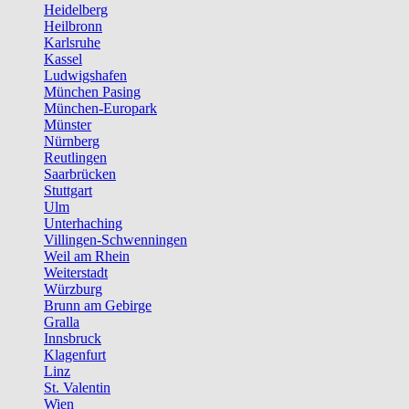
Heidelberg
Heilbronn
Karlsruhe
Kassel
Ludwigshafen
München Pasing
München-Europark
Münster
Nürnberg
Reutlingen
Saarbrücken
Stuttgart
Ulm
Unterhaching
Villingen-Schwenningen
Weil am Rhein
Weiterstadt
Würzburg
Brunn am Gebirge
Gralla
Innsbruck
Klagenfurt
Linz
St. Valentin
Wien