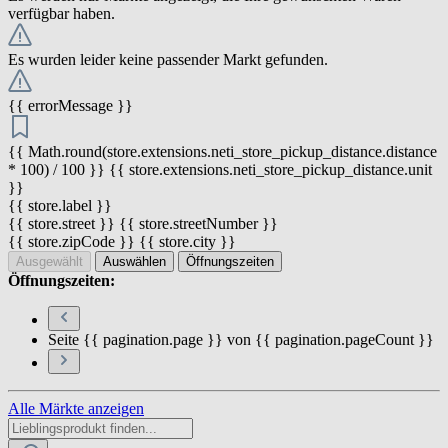
verfügbar haben.
Es wurden leider keine passender Markt gefunden.
{{ errorMessage }}
{{ Math.round(store.extensions.neti_store_pickup_distance.distance
* 100) / 100 }} {{ store.extensions.neti_store_pickup_distance.unit
}}
{{ store.label }}
{{ store.street }} {{ store.streetNumber }}
{{ store.zipCode }} {{ store.city }}
Ausgewählt
Auswählen
Öffnungszeiten
Öffnungszeiten:
Seite {{ pagination.page }} von {{ pagination.pageCount }}
Alle Märkte anzeigen