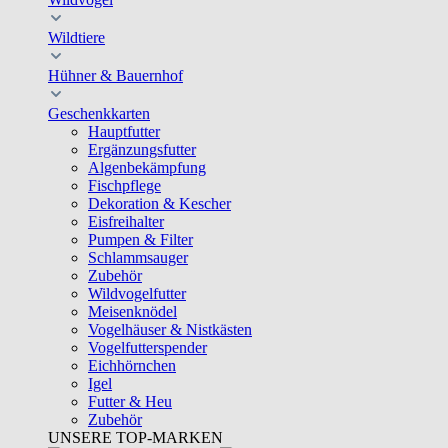
Wildtiere
Hühner & Bauernhof
Geschenkkarten
Hauptfutter
Ergänzungsfutter
Algenbekämpfung
Fischpflege
Dekoration & Kescher
Eisfreihalter
Pumpen & Filter
Schlammsauger
Zubehör
Wildvogelfutter
Meisenknödel
Vogelhäuser & Nistkästen
Vogelfutterspender
Eichhörnchen
Igel
Futter & Heu
Zubehör
UNSERE TOP-MARKEN