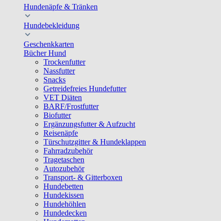
Hundenäpfe & Tränken
Hundebekleidung
Geschenkkarten
Bücher Hund
Trockenfutter
Nassfutter
Snacks
Getreidefreies Hundefutter
VET Diäten
BARF/Frostfutter
Biofutter
Ergänzungsfutter & Aufzucht
Reisenäpfe
Türschutzgitter & Hundeklappen
Fahrradzubehör
Tragetaschen
Autozubehör
Transport- & Gitterboxen
Hundebetten
Hundekissen
Hundehöhlen
Hundedecken