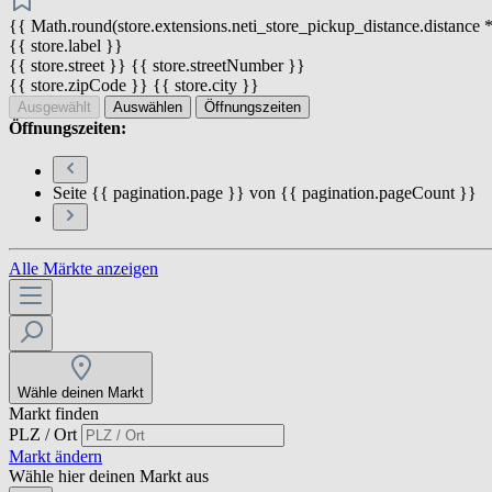
{{ Math.round(store.extensions.neti_store_pickup_distance.distance *
{{ store.label }}
{{ store.street }} {{ store.streetNumber }}
{{ store.zipCode }} {{ store.city }}
Ausgewählt
Auswählen
Öffnungszeiten
Öffnungszeiten:
Seite {{ pagination.page }} von {{ pagination.pageCount }}
Alle Märkte anzeigen
Wähle deinen Markt
Markt finden
PLZ / Ort
Markt ändern
Wähle hier deinen Markt aus