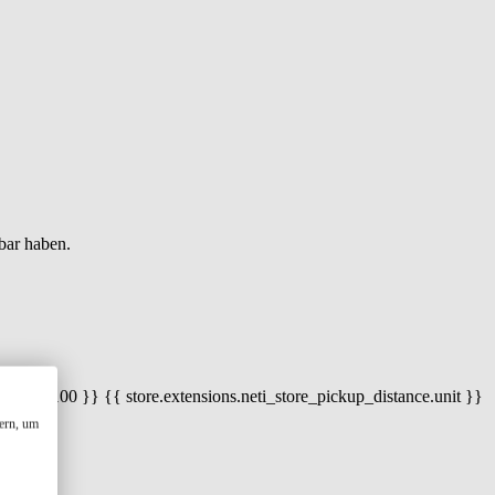
bar haben.
 100) / 100 }} {{ store.extensions.neti_store_pickup_distance.unit }}
ern, um