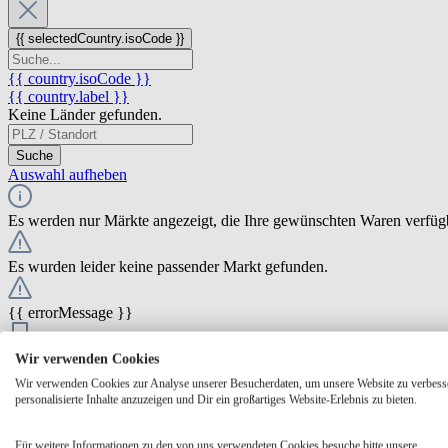
{{ selectedCountry.isoCode }}
{{ country.isoCode }}
{{ country.label }}
Keine Länder gefunden.
Suche
Auswahl aufheben
Es werden nur Märkte angezeigt, die Ihre gewünschten Waren verfüg
Es wurden leider keine passender Markt gefunden.
{{ errorMessage }}
{{ Math.round(store.extensions.neti_store_pickup_distance.distance *
Wir verwenden Cookies
{{ store.label }}
Wir verwenden Cookies zur Analyse unserer Besucherdaten, um unsere Website zu verbess
{{ store.street }} {{ store.streetNumber }}
personalisierte Inhalte anzuzeigen und Dir ein großartiges Website-Erlebnis zu bieten.
{{ store.zipCode }} {{ store.city }}
Ausgewählt
Auswählen
Öffnungszeiten
Für weitere Informationen zu den von uns verwendeten Cookies besuche bitte unsere