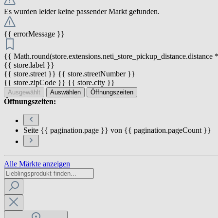
Es wurden leider keine passender Markt gefunden.
{{ errorMessage }}
{{ Math.round(store.extensions.neti_store_pickup_distance.distance *
{{ store.label }}
{{ store.street }} {{ store.streetNumber }}
{{ store.zipCode }} {{ store.city }}
Ausgewählt
Auswählen
Öffnungszeiten
Öffnungszeiten:
Seite {{ pagination.page }} von {{ pagination.pageCount }}
Alle Märkte anzeigen