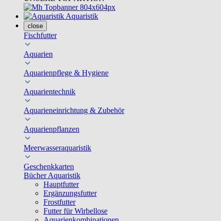
Aquaristik
close
Fischfutter
Aquarien
Aquarienpflege & Hygiene
Aquarientechnik
Aquarieneinrichtung & Zubehör
Aquarienpflanzen
Meerwasseraquaristik
Geschenkkarten
Bücher Aquaristik
Hauptfutter
Ergänzungsfutter
Frostfutter
Futter für Wirbellose
Aquarienkombinationen