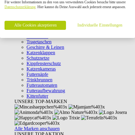
Für weitere Informationen zu den von uns verwendeten Cookies besuche bitte unsere
Intelligenzspielzeug
Datenschutzerklärung
. Hier kannst du Deine Auswahl auch jederzeit erneut anpassen.
Laserpointer & Elektrospielzeug
Katzentunnel
Clicker & Target Sticks für Katzen
Alle Cookies akzeptieren
Weiteres Katzenspielzeug
Individuelle Einstellungen
Transportboxen
Halsbänder
Tragetaschen
Geschirre & Leinen
Katzenklappen
Schutznetze
Kippfensterschutz
Katzenkameras
Futternäpfe
Trinkbrunnen
Futterautomaten
Futteraufbewahrung
Kittenfutter
UNSERE TOP-MARKEN
Alle Marken anschauen
UNSERE TOP AKTION