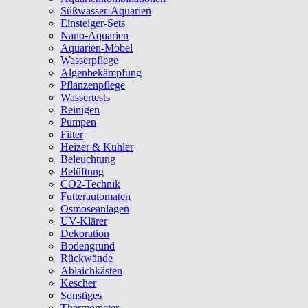
Süßwasser-Aquarien
Einsteiger-Sets
Nano-Aquarien
Aquarien-Möbel
Wasserpflege
Algenbekämpfung
Pflanzenpflege
Wassertests
Reinigen
Pumpen
Filter
Heizer & Kühler
Beleuchtung
Belüftung
CO2-Technik
Futterautomaten
Osmoseanlagen
UV-Klärer
Dekoration
Bodengrund
Rückwände
Ablaichkästen
Kescher
Sonstiges
Thermometer