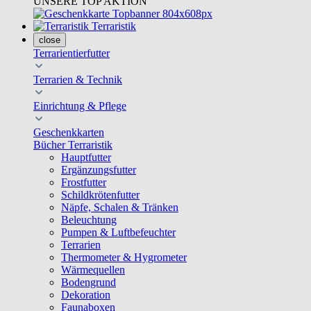
UNSERE TOP AKTION
Terraristik
close
Terrarientierfutter
Terrarien & Technik
Einrichtung & Pflege
Geschenkkarten
Bücher Terraristik
Hauptfutter
Ergänzungsfutter
Frostfutter
Schildkrötenfutter
Näpfe, Schalen & Tränken
Beleuchtung
Pumpen & Luftbefeuchter
Terrarien
Thermometer & Hygrometer
Wärmequellen
Bodengrund
Dekoration
Faunaboxen