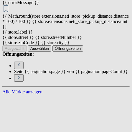
{{ errorMessage }}
{{ Math.round(store.extensions.neti_store_pickup_distance.distance
* 100) / 100 }} {{ store.extensions.neti_store_pickup_distance.unit
}}
{{ store.label }}
{{ store.street }} {{ store.streetNumber }}
{{ store.zipCode }} {{ store.city }}
Ausgewählt
Auswählen
Öffnungszeiten
Öffnungszeiten:
Seite {{ pagination.page }} von {{ pagination.pageCount }}
Alle Märkte anzeigen