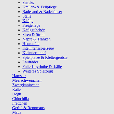
Snacks
Krallen- & Fellpflege
Badesand & Badehäuser
Ställe
Käfige
Freigehege
Käfigzubehör
Streu & Stroh
Näpfe & Tränken
Heuraufen
Intelligenzspielzeug
Kleintiertunnel
Spielplätze & Klettergerüste
Laufräder
Futterlabyrinthe & -bälle
Weiteres Spielzeug
Hamster
Meerschweinchen
Zwergkaninchen
Ratte
Degu
Chinchilla
Frettchen
Gerbil & Rennmaus
Maus