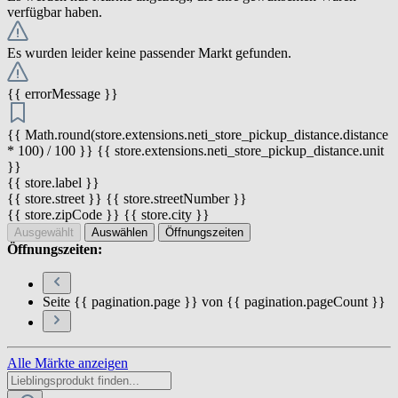
verfügbar haben.
Es wurden leider keine passender Markt gefunden.
{{ errorMessage }}
{{ Math.round(store.extensions.neti_store_pickup_distance.distance
* 100) / 100 }} {{ store.extensions.neti_store_pickup_distance.unit
}}
{{ store.label }}
{{ store.street }} {{ store.streetNumber }}
{{ store.zipCode }} {{ store.city }}
Ausgewählt
Auswählen
Öffnungszeiten
Öffnungszeiten:
Seite {{ pagination.page }} von {{ pagination.pageCount }}
Alle Märkte anzeigen