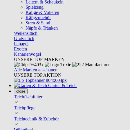
Leitern & Schaukeln
Spielzeug
Käfige & Volieren
Käfigzubehör
Streu & Sand
Näpfe & Tränken
Wellensittich
Großsittich
Papagei
Exoten
Kanarienvogel
UNSERE TOP-MARKEN
Alle Marken anschauen
UNSERE TOP AKTION
Garten & Teich
close
Teichfischfutter
Teichpflege
Teichtechnik & Zubehör
Wildvögel