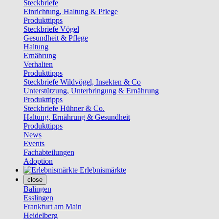
Steckbriefe
Einrichtung, Haltung & Pflege
Produkttipps
Steckbriefe Vögel
Gesundheit & Pflege
Haltung
Ernährung
Verhalten
Produkttipps
Steckbriefe Wildvögel, Insekten & Co
Unterstützung, Unterbringung & Ernährung
Produkttipps
Steckbriefe Hühner & Co.
Haltung, Ernährung & Gesundheit
Produkttipps
News
Events
Fachabteilungen
Adoption
Erlebnismärkte
close
Balingen
Esslingen
Frankfurt am Main
Heidelberg