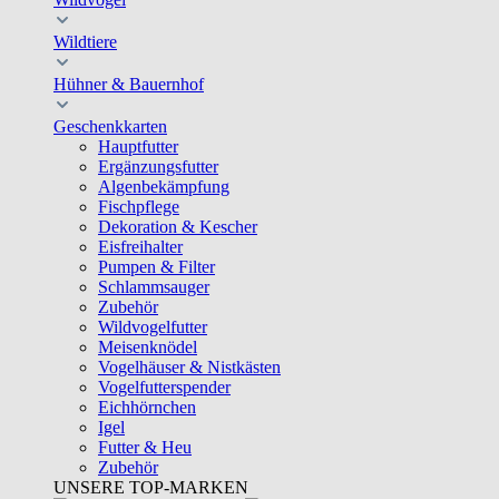
Wildtiere
Hühner & Bauernhof
Geschenkkarten
Hauptfutter
Ergänzungsfutter
Algenbekämpfung
Fischpflege
Dekoration & Kescher
Eisfreihalter
Pumpen & Filter
Schlammsauger
Zubehör
Wildvogelfutter
Meisenknödel
Vogelhäuser & Nistkästen
Vogelfutterspender
Eichhörnchen
Igel
Futter & Heu
Zubehör
UNSERE TOP-MARKEN