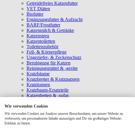
Getreidefreies Katzenfutter
VET Diäten
Biofutter
Ergänzungsfutter & Aufzucht
BARF/Frostfutter
Katzenmilch & Getränke
Katzenstreu
Katzentoiletten
Toilettenzubehör
Fell- & Körperpflege
Ungeziefer- & Zeckenschutz
Beruhigung für Katzen
Reinigungsmittel & -geräte
Kratzbäume
Kratzbretter & Kratzpappen
Kratztonnen
Kratzbaum-Ersatzteile
Katzenbetten & -sofas
Katzenhöhlen
Katzenhäuser
Wir verwenden Cookies
Hängematten & Fensterliegeplätze
Wir verwenden Cookies zur Analyse unserer Besucherdaten, um unsere Website zu
Katzendecken & -matten
verbessern, um personalisierte Inhalte anzuzeigen und Dir ein großartiges Website-
Baldrian- & Catnipspielzeug
Erlebnis zu bieten.
Spielmäuse & Bälle
Katzenangeln