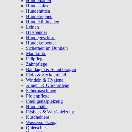
Hundematten
Hundesofas
Hundehütten
Hundetreppen
Hundekühlmatten
Leinen
Halsbänder
Hundegeschirre
Hundekotbeutel
Sicherheit im Dunkeln
Maulkörbe
Fellpflege
Zahnpflege
Bandagen & Schutzkragen
Floh- & Zeckenmittel
Windeln & Hygiene
Augen- & Ohrenpflege
Schermaschinen
Pfotenpflege
Intelligenzspielzeug
Hundebälle
Frisbees & Wurfspielzeug
Kuscheltiere
Wasserspielzeug
Quietschies