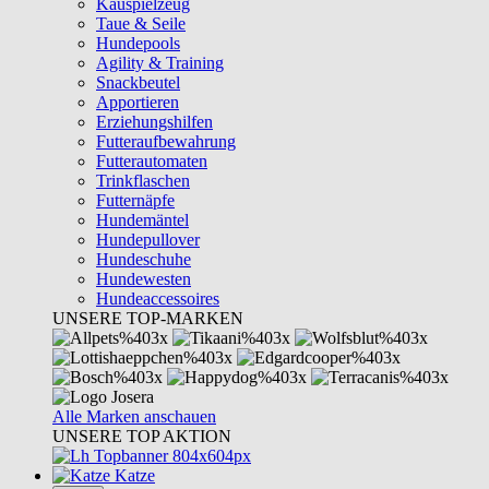
Kauspielzeug
Taue & Seile
Hundepools
Agility & Training
Snackbeutel
Apportieren
Erziehungshilfen
Futteraufbewahrung
Futterautomaten
Trinkflaschen
Futternäpfe
Hundemäntel
Hundepullover
Hundeschuhe
Hundewesten
Hundeaccessoires
UNSERE TOP-MARKEN
Alle Marken anschauen
UNSERE TOP AKTION
Katze