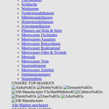
Schläuche
Werkzeuge
Vordergrundpflanzen
Mittelgrundpflanzen
Hintergrundpflanzen
Schwimmpflanzen
Pflanzen auf Holz & Stein
Meerwasser Fischfutter
Meerwasser-Aquarien
Meerwasser Beleuchtung
Meerwasser Bodengrund
Meerwasser-Filter & Technik
Meersalz
Meerwasser Tests
Spurenelemente
Meerwasser Zubehör
Strömungspumpen
Wasserpflege
UNSERE TOP-MARKEN
Alle Marken anschauen