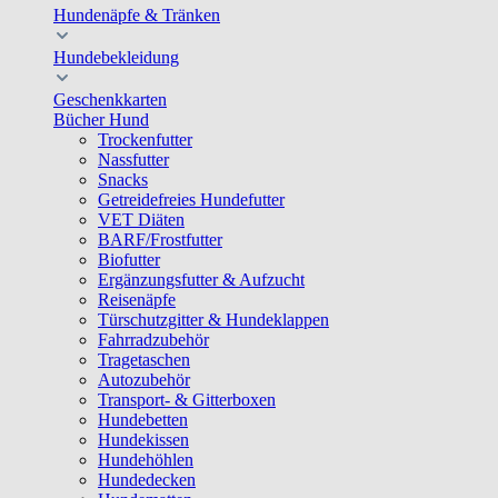
Hundenäpfe & Tränken
Hundebekleidung
Geschenkkarten
Bücher Hund
Trockenfutter
Nassfutter
Snacks
Getreidefreies Hundefutter
VET Diäten
BARF/Frostfutter
Biofutter
Ergänzungsfutter & Aufzucht
Reisenäpfe
Türschutzgitter & Hundeklappen
Fahrradzubehör
Tragetaschen
Autozubehör
Transport- & Gitterboxen
Hundebetten
Hundekissen
Hundehöhlen
Hundedecken