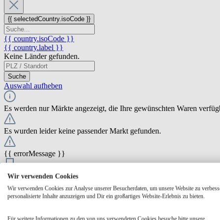
{{ selectedCountry.isoCode }}
{{ country.isoCode }}
{{ country.label }}
Keine Länder gefunden.
Suche
Auswahl aufheben
Es werden nur Märkte angezeigt, die Ihre gewünschten Waren verfüg
Es wurden leider keine passender Markt gefunden.
{{ errorMessage }}
{{ Math.round(store.extensions.neti_store_pickup_distance.distance *
Wir verwenden Cookies
{{ store.label }}
Wir verwenden Cookies zur Analyse unserer Besucherdaten, um unsere Website zu verbess
{{ store.street }} {{ store.streetNumber }}
personalisierte Inhalte anzuzeigen und Dir ein großartiges Website-Erlebnis zu bieten.
{{ store.zipCode }} {{ store.city }}
Ausgewählt
Auswählen
Öffnungszeiten
Für weitere Informationen zu den von uns verwendeten Cookies besuche bitte unsere