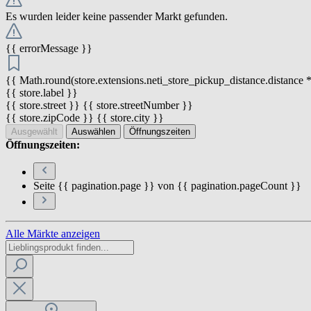
Es wurden leider keine passender Markt gefunden.
{{ errorMessage }}
{{ Math.round(store.extensions.neti_store_pickup_distance.distance *
{{ store.label }}
{{ store.street }} {{ store.streetNumber }}
{{ store.zipCode }} {{ store.city }}
Ausgewählt
Auswählen
Öffnungszeiten
Öffnungszeiten:
Seite {{ pagination.page }} von {{ pagination.pageCount }}
Alle Märkte anzeigen