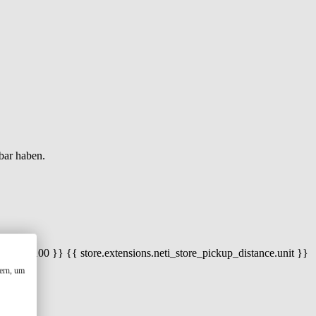
bar haben.
 100) / 100 }} {{ store.extensions.neti_store_pickup_distance.unit }}
ern, um