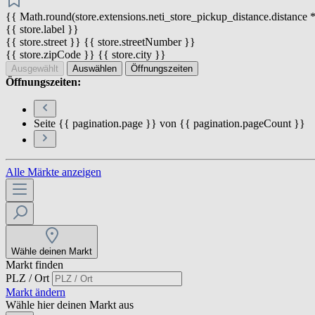
{{ Math.round(store.extensions.neti_store_pickup_distance.distance *
{{ store.label }}
{{ store.street }} {{ store.streetNumber }}
{{ store.zipCode }} {{ store.city }}
Ausgewählt
Auswählen
Öffnungszeiten
Öffnungszeiten:
Seite {{ pagination.page }} von {{ pagination.pageCount }}
Alle Märkte anzeigen
Wähle deinen Markt
Markt finden
PLZ / Ort
Markt ändern
Wähle hier deinen Markt aus