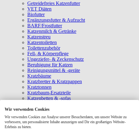
Getreidefreies Katzenfutter
VET Diäten
Biofutter
Ergänzungsfutter & Aufzucht
BARF/Frostfutter
Katzenmilch & Getränke
Katzenstreu
Katzentoiletten
Toilettenzubehör
Fell- & Körperpflege
Ungeziefer- & Zeckenschutz
Beruhigung für Katzen
Reinigungsmittel & -geräte
Kratzbäume
Kratzbretter & Kratzpappen
Kratztonnen
Kratzbaum-Ersatzteile
Katzenbetten & -sofas
Katzenhöhlen
Katzenhäuser
Wir verwenden Cookies
Hängematten & Fensterliegeplätze
Wir verwenden Cookies zur Analyse unserer Besucherdaten, um unsere Website zu
Katzendecken & -matten
verbessern, um personalisierte Inhalte anzuzeigen und Dir ein großartiges Website-
Baldrian- & Catnipspielzeug
Erlebnis zu bieten.
Spielmäuse & Bälle
Katzenangeln