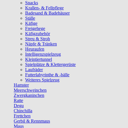
Snacks
Krallen- & Fellpflege
Badesand & Badehäuser
Ställe
Käfige
Freigehege
Käfigzubehör
Streu & Stroh
Näpfe & Tränken
Heuraufen
Intelligenzspielzeug
Kleintiertunnel
Spielplätze & Klettergerüste
Laufräder
Futterlabyrinthe & -bälle
Weiteres Spielzeug
Hamster
Meerschweinchen
Zwergkaninchen
Ratte
Degu
Chinchilla
Frettchen
Gerbil & Rennmaus
Maus