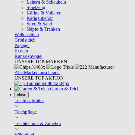
Leitern & Schaukeln
Spielzeug
Käfige & Volieren
Käfigzubehör
Streu & Sand
Näpfe & Tränken
Wellensittich
Großsittich
Papagei
Exoten
Kanarienvogel
UNSERE TOP-MARKEN
Alle Marken anschauen
UNSERE TOP AKTION
Garten & Teich
close
Teichfischfutter
Teichpflege
Teichtechnik & Zubehör
Wildvögel