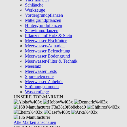
Schläuche
Werkzeuge
Vordergrundpflanzen
Mittelgrundpflanzen
Hintergrundpflanzen
Schwimmpflanzen
Pflanzen auf Holz & Stein
Meerwasser Fischfutter
Meerwasser-Aquarien
Meerwasser Beleuchtung
Meerwasser Bodengrund
Meerwasser-Filter & Technik
Meersalz
Meerwasser Tests
Spurenelemente
Meerwasser Zubehör
Strömungspumpen
Wasserpflege
UNSERE TOP-MARKEN
Alle Marken anschauen