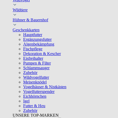
Wildtiere
Hühner & Bauernhof
Geschenkkarten
Hauptfutter
Ergänzungsfutter
Algenbekämpfung
Fischpflege
Dekoration & Kescher
Eisfreihalter
Pumpen & Filter
Schlammsauger
Zubehör
Wildvogelfutter
Meisenknödel
Vogelhäuser & Nistkästen
Vogelfutterspender
Eichhörnchen
Igel
Futter & Heu
Zubehör
UNSERE TOP-MARKEN