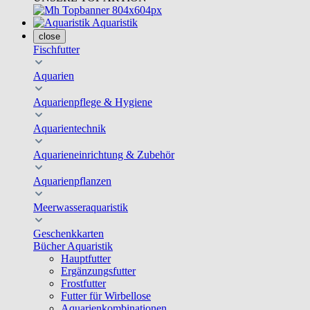
Aquaristik
close
Fischfutter
Aquarien
Aquarienpflege & Hygiene
Aquarientechnik
Aquarieneinrichtung & Zubehör
Aquarienpflanzen
Meerwasseraquaristik
Geschenkkarten
Bücher Aquaristik
Hauptfutter
Ergänzungsfutter
Frostfutter
Futter für Wirbellose
Aquarienkombinationen