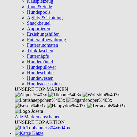
Kauspielzeug
Taue & Seile
Hundepools
Agility & Training
Snackbeutel
Apportieren
Erziehungshilfen
Futteraufbewahrung
Futterautomaten
Trinkflaschen
Futternäpfe
Hundemäntel
Hundepullover
Hundeschuhe
Hundewesten
Hundeaccessoires
UNSERE TOP-MARKEN
Alle Marken anschauen
UNSERE TOP AKTION
Katze