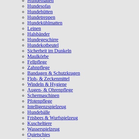
Hundematten
Hundesofas
Hundehütten
Hundetreppen
Hundekühlmatten
Leinen
Halsbänder
Hundegeschirre
Hundekotbeutel
Sicherheit im Dunkeln
Maulkörbe
Fellpflege
Zahnpflege
Bandagen & Schutzkragen
Floh- & Zeckenmittel
Windeln & Hygiene
Augen- & Ohrenpflege
Schermaschinen
Pfotenpflege
Intelligenzspielzeug
Hundebälle
Frisbees & Wurfspielzeug
Kuscheltiere
Wasserspielzeug
Quietschies