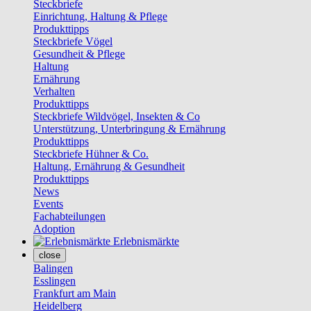
Steckbriefe
Einrichtung, Haltung & Pflege
Produkttipps
Steckbriefe Vögel
Gesundheit & Pflege
Haltung
Ernährung
Verhalten
Produkttipps
Steckbriefe Wildvögel, Insekten & Co
Unterstützung, Unterbringung & Ernährung
Produkttipps
Steckbriefe Hühner & Co.
Haltung, Ernährung & Gesundheit
Produkttipps
News
Events
Fachabteilungen
Adoption
Erlebnismärkte
close
Balingen
Esslingen
Frankfurt am Main
Heidelberg