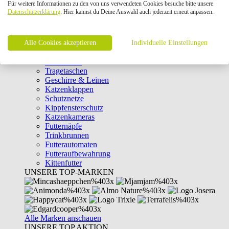
Für weitere Informationen zu den von uns verwendeten Cookies besuche bitte unsere
Intelligenzspielzeug
Datenschutzerklärung
. Hier kannst du Deine Auswahl auch jederzeit erneut anpassen.
Laserpointer & Elektrospielzeug
Katzentunnel
Clicker & Target Sticks für Katzen
Alle Cookies akzeptieren
Weiteres Katzenspielzeug
Individuelle Einstellungen
Transportboxen
Halsbänder
Tragetaschen
Geschirre & Leinen
Katzenklappen
Schutznetze
Kippfensterschutz
Katzenkameras
Futternäpfe
Trinkbrunnen
Futterautomaten
Futteraufbewahrung
Kittenfutter
UNSERE TOP-MARKEN
Alle Marken anschauen
UNSERE TOP AKTION