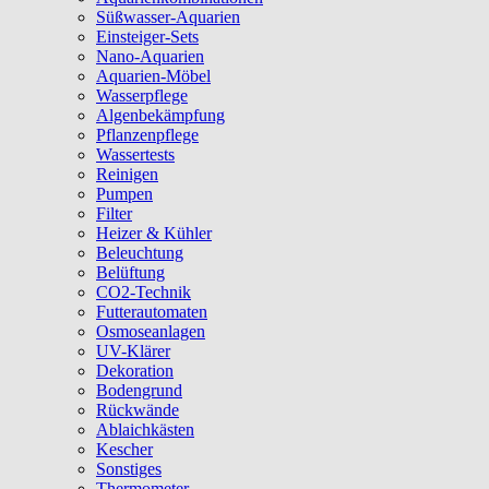
Süßwasser-Aquarien
Einsteiger-Sets
Nano-Aquarien
Aquarien-Möbel
Wasserpflege
Algenbekämpfung
Pflanzenpflege
Wassertests
Reinigen
Pumpen
Filter
Heizer & Kühler
Beleuchtung
Belüftung
CO2-Technik
Futterautomaten
Osmoseanlagen
UV-Klärer
Dekoration
Bodengrund
Rückwände
Ablaichkästen
Kescher
Sonstiges
Thermometer