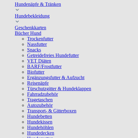
Hundenäpfe & Tränken
Hundebekleidung
Geschenkkarten
Bücher Hund
Trockenfutter
Nassfutter
Snacks
Getreidefreies Hundefutter
VET Diäten
BARF/Frostfutter
Biofutter
Ergänzungsfutter & Aufzucht
Reisenäpfe
Türschutzgitter & Hundeklappen
Fahrradzubehör
Tragetaschen
Autozubehör
Transport- & Gitterboxen
Hundebetten
Hundekissen
Hundehöhlen
Hundedecken