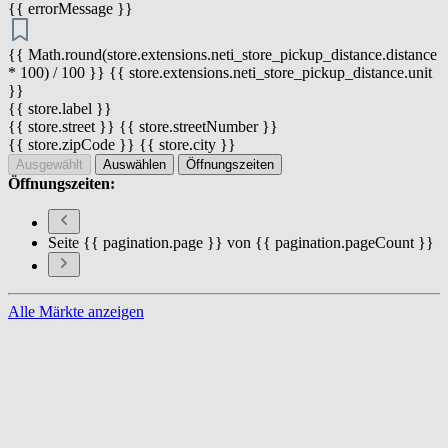
{{ errorMessage }}
{{ Math.round(store.extensions.neti_store_pickup_distance.distance
* 100) / 100 }} {{ store.extensions.neti_store_pickup_distance.unit
}}
{{ store.label }}
{{ store.street }} {{ store.streetNumber }}
{{ store.zipCode }} {{ store.city }}
Ausgewählt
Auswählen
Öffnungszeiten
Öffnungszeiten:
Seite {{ pagination.page }} von {{ pagination.pageCount }}
Alle Märkte anzeigen