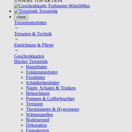
UNSERE TOP AKTION
Terraristik
close
Terrarientierfutter
Terrarien & Technik
Einrichtung & Pflege
Geschenkkarten
Bücher Terraristik
Hauptfutter
Ergänzungsfutter
Frostfutter
Schildkrötenfutter
Näpfe, Schalen & Tränken
Beleuchtung
Pumpen & Luftbefeuchter
Terrarien
Thermometer & Hygrometer
Wärmequellen
Bodengrund
Dekoration
Faunaboxen