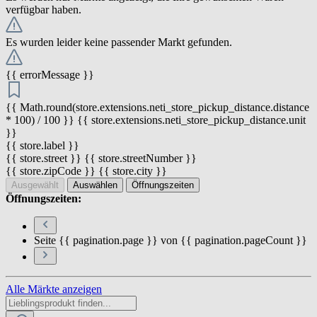
verfügbar haben.
Es wurden leider keine passender Markt gefunden.
{{ errorMessage }}
{{ Math.round(store.extensions.neti_store_pickup_distance.distance
* 100) / 100 }} {{ store.extensions.neti_store_pickup_distance.unit
}}
{{ store.label }}
{{ store.street }} {{ store.streetNumber }}
{{ store.zipCode }} {{ store.city }}
Ausgewählt
Auswählen
Öffnungszeiten
Öffnungszeiten:
Seite {{ pagination.page }} von {{ pagination.pageCount }}
Alle Märkte anzeigen