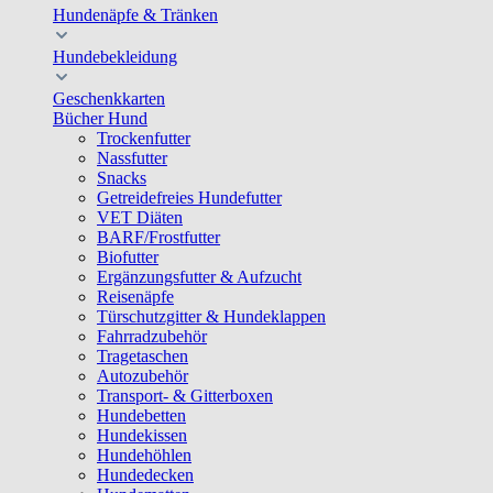
Hundenäpfe & Tränken
Hundebekleidung
Geschenkkarten
Bücher Hund
Trockenfutter
Nassfutter
Snacks
Getreidefreies Hundefutter
VET Diäten
BARF/Frostfutter
Biofutter
Ergänzungsfutter & Aufzucht
Reisenäpfe
Türschutzgitter & Hundeklappen
Fahrradzubehör
Tragetaschen
Autozubehör
Transport- & Gitterboxen
Hundebetten
Hundekissen
Hundehöhlen
Hundedecken