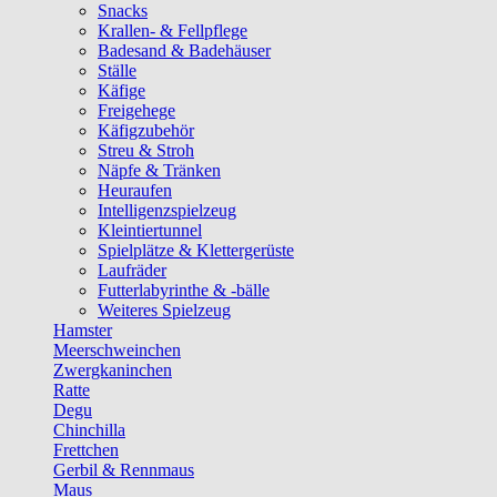
Snacks
Krallen- & Fellpflege
Badesand & Badehäuser
Ställe
Käfige
Freigehege
Käfigzubehör
Streu & Stroh
Näpfe & Tränken
Heuraufen
Intelligenzspielzeug
Kleintiertunnel
Spielplätze & Klettergerüste
Laufräder
Futterlabyrinthe & -bälle
Weiteres Spielzeug
Hamster
Meerschweinchen
Zwergkaninchen
Ratte
Degu
Chinchilla
Frettchen
Gerbil & Rennmaus
Maus