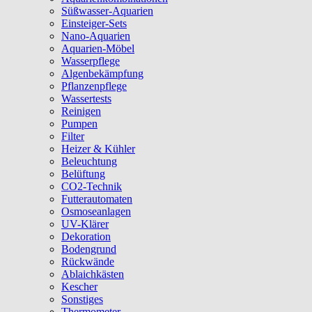
Süßwasser-Aquarien
Einsteiger-Sets
Nano-Aquarien
Aquarien-Möbel
Wasserpflege
Algenbekämpfung
Pflanzenpflege
Wassertests
Reinigen
Pumpen
Filter
Heizer & Kühler
Beleuchtung
Belüftung
CO2-Technik
Futterautomaten
Osmoseanlagen
UV-Klärer
Dekoration
Bodengrund
Rückwände
Ablaichkästen
Kescher
Sonstiges
Thermometer