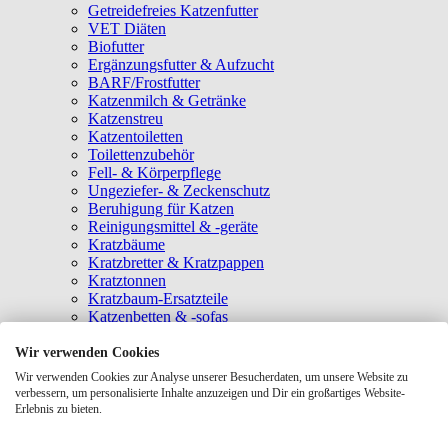
Getreidefreies Katzenfutter
VET Diäten
Biofutter
Ergänzungsfutter & Aufzucht
BARF/Frostfutter
Katzenmilch & Getränke
Katzenstreu
Katzentoiletten
Toilettenzubehör
Fell- & Körperpflege
Ungeziefer- & Zeckenschutz
Beruhigung für Katzen
Reinigungsmittel & -geräte
Kratzbäume
Kratzbretter & Kratzpappen
Kratztonnen
Kratzbaum-Ersatzteile
Katzenbetten & -sofas
Katzenhöhlen
Katzenhäuser
Wir verwenden Cookies
Hängematten & Fensterliegeplätze
Wir verwenden Cookies zur Analyse unserer Besucherdaten, um unsere Website zu
Katzendecken & -matten
verbessern, um personalisierte Inhalte anzuzeigen und Dir ein großartiges Website-
Baldrian- & Catnipspielzeug
Erlebnis zu bieten.
Spielmäuse & Bälle
Katzenangeln