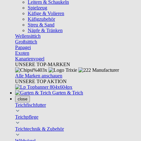
Leitern & Schaukeln
Spielzeug
Käfige & Volieren
Käfigzubehör
Streu & Sand
Näpfe & Tränken
Wellensittich
Großsittich
Papagei
Exoten
Kanarienvogel
UNSERE TOP-MARKEN
Alle Marken anschauen
UNSERE TOP AKTION
Garten & Teich
close
Teichfischfutter
Teichpflege
Teichtechnik & Zubehör
Wildvögel