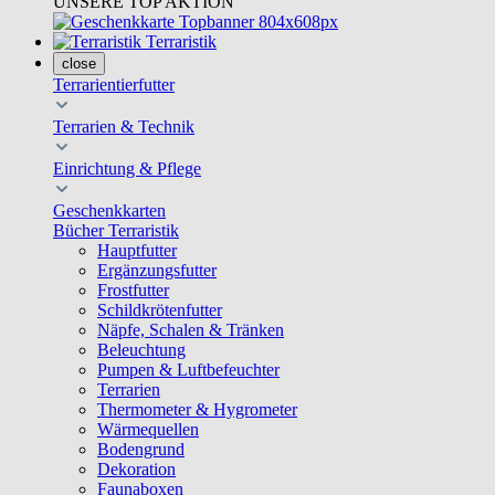
UNSERE TOP AKTION
Terraristik
close
Terrarientierfutter
Terrarien & Technik
Einrichtung & Pflege
Geschenkkarten
Bücher Terraristik
Hauptfutter
Ergänzungsfutter
Frostfutter
Schildkrötenfutter
Näpfe, Schalen & Tränken
Beleuchtung
Pumpen & Luftbefeuchter
Terrarien
Thermometer & Hygrometer
Wärmequellen
Bodengrund
Dekoration
Faunaboxen