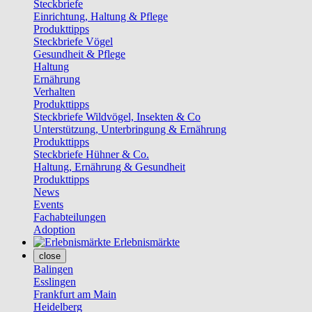
Steckbriefe
Einrichtung, Haltung & Pflege
Produkttipps
Steckbriefe Vögel
Gesundheit & Pflege
Haltung
Ernährung
Verhalten
Produkttipps
Steckbriefe Wildvögel, Insekten & Co
Unterstützung, Unterbringung & Ernährung
Produkttipps
Steckbriefe Hühner & Co.
Haltung, Ernährung & Gesundheit
Produkttipps
News
Events
Fachabteilungen
Adoption
Erlebnismärkte
close
Balingen
Esslingen
Frankfurt am Main
Heidelberg