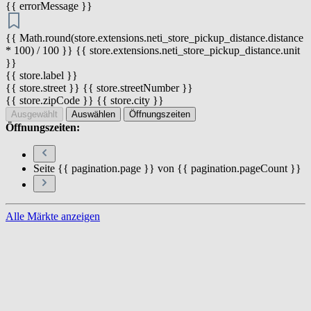
{{ errorMessage }}
{{ Math.round(store.extensions.neti_store_pickup_distance.distance
* 100) / 100 }} {{ store.extensions.neti_store_pickup_distance.unit
}}
{{ store.label }}
{{ store.street }} {{ store.streetNumber }}
{{ store.zipCode }} {{ store.city }}
Ausgewählt
Auswählen
Öffnungszeiten
Öffnungszeiten:
Seite {{ pagination.page }} von {{ pagination.pageCount }}
Alle Märkte anzeigen