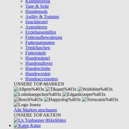
Kauspielzeug
Taue & Seile
Hundepools
Agility & Training
Snackbeutel
Apportieren
Erziehungshilfen
Futteraufbewahrung
Futterautomaten
Trinkflaschen
Futternäpfe
Hundemäntel
Hundepullover
Hundeschuhe
Hundewesten
Hundeaccessoires
UNSERE TOP-MARKEN
Alle Marken anschauen
UNSERE TOP AKTION
Katze