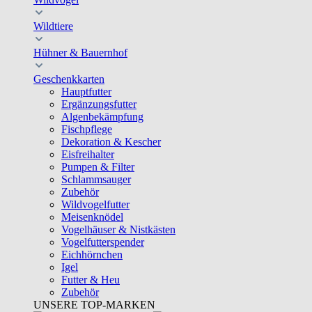
Wildtiere
Hühner & Bauernhof
Geschenkkarten
Hauptfutter
Ergänzungsfutter
Algenbekämpfung
Fischpflege
Dekoration & Kescher
Eisfreihalter
Pumpen & Filter
Schlammsauger
Zubehör
Wildvogelfutter
Meisenknödel
Vogelhäuser & Nistkästen
Vogelfutterspender
Eichhörnchen
Igel
Futter & Heu
Zubehör
UNSERE TOP-MARKEN