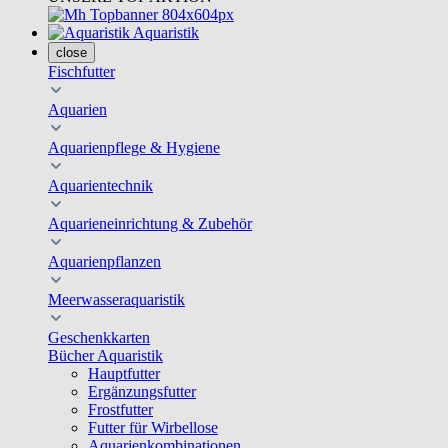
Aquaristik
close
Fischfutter
Aquarien
Aquarienpflege & Hygiene
Aquarientechnik
Aquarieneinrichtung & Zubehör
Aquarienpflanzen
Meerwasseraquaristik
Geschenkkarten
Bücher Aquaristik
Hauptfutter
Ergänzungsfutter
Frostfutter
Futter für Wirbellose
Aquarienkombinationen