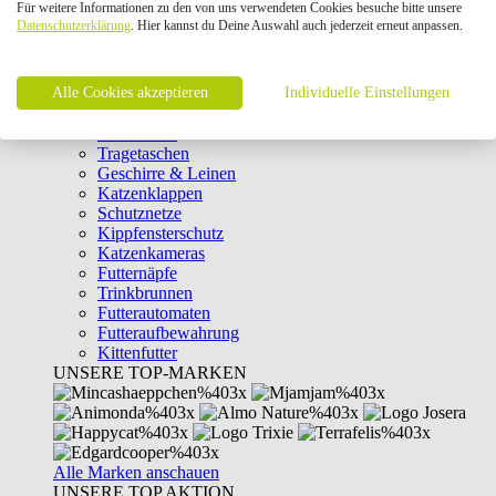
Für weitere Informationen zu den von uns verwendeten Cookies besuche bitte unsere
Intelligenzspielzeug
Datenschutzerklärung
. Hier kannst du Deine Auswahl auch jederzeit erneut anpassen.
Laserpointer & Elektrospielzeug
Katzentunnel
Clicker & Target Sticks für Katzen
Alle Cookies akzeptieren
Weiteres Katzenspielzeug
Individuelle Einstellungen
Transportboxen
Halsbänder
Tragetaschen
Geschirre & Leinen
Katzenklappen
Schutznetze
Kippfensterschutz
Katzenkameras
Futternäpfe
Trinkbrunnen
Futterautomaten
Futteraufbewahrung
Kittenfutter
UNSERE TOP-MARKEN
Alle Marken anschauen
UNSERE TOP AKTION