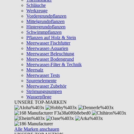
Schläuche
Werkzeuge
Vordergrundpflanzen
Mittelgrundpflanzen
Hintergrundpflanzen
Schwimmpflanzen
Pflanzen auf Holz & Stein
Meerwasser Fischfutter
Meerwasser-Aquarien
Meerwasser Beleuchtung
Meerwasser Bodengrund
Meerwasser-Filter & Technik
Meersalz
Meerwasser Tests
Spurenelemente
Meerwasser Zubehör
Strömungspumpen
Wasserpflege
UNSERE TOP-MARKEN
Alle Marken anschauen