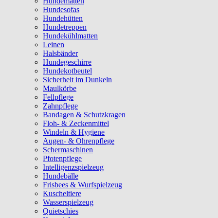
Hundematten
Hundesofas
Hundehütten
Hundetreppen
Hundekühlmatten
Leinen
Halsbänder
Hundegeschirre
Hundekotbeutel
Sicherheit im Dunkeln
Maulkörbe
Fellpflege
Zahnpflege
Bandagen & Schutzkragen
Floh- & Zeckenmittel
Windeln & Hygiene
Augen- & Ohrenpflege
Schermaschinen
Pfotenpflege
Intelligenzspielzeug
Hundebälle
Frisbees & Wurfspielzeug
Kuscheltiere
Wasserspielzeug
Quietschies