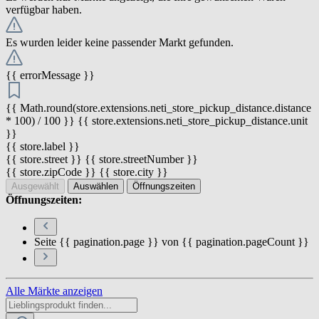
verfügbar haben.
Es wurden leider keine passender Markt gefunden.
{{ errorMessage }}
{{ Math.round(store.extensions.neti_store_pickup_distance.distance
* 100) / 100 }} {{ store.extensions.neti_store_pickup_distance.unit
}}
{{ store.label }}
{{ store.street }} {{ store.streetNumber }}
{{ store.zipCode }} {{ store.city }}
Ausgewählt
Auswählen
Öffnungszeiten
Öffnungszeiten:
Seite {{ pagination.page }} von {{ pagination.pageCount }}
Alle Märkte anzeigen