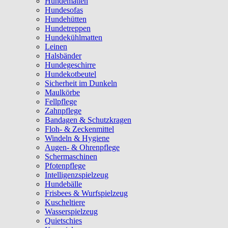
Hundematten
Hundesofas
Hundehütten
Hundetreppen
Hundekühlmatten
Leinen
Halsbänder
Hundegeschirre
Hundekotbeutel
Sicherheit im Dunkeln
Maulkörbe
Fellpflege
Zahnpflege
Bandagen & Schutzkragen
Floh- & Zeckenmittel
Windeln & Hygiene
Augen- & Ohrenpflege
Schermaschinen
Pfotenpflege
Intelligenzspielzeug
Hundebälle
Frisbees & Wurfspielzeug
Kuscheltiere
Wasserspielzeug
Quietschies