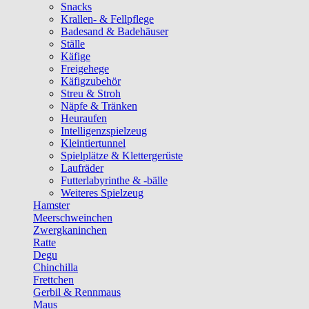
Snacks
Krallen- & Fellpflege
Badesand & Badehäuser
Ställe
Käfige
Freigehege
Käfigzubehör
Streu & Stroh
Näpfe & Tränken
Heuraufen
Intelligenzspielzeug
Kleintiertunnel
Spielplätze & Klettergerüste
Laufräder
Futterlabyrinthe & -bälle
Weiteres Spielzeug
Hamster
Meerschweinchen
Zwergkaninchen
Ratte
Degu
Chinchilla
Frettchen
Gerbil & Rennmaus
Maus