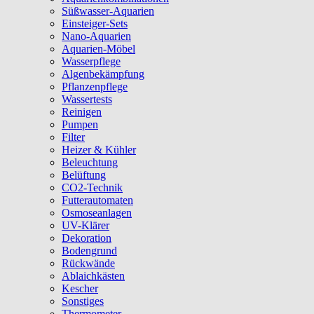
Süßwasser-Aquarien
Einsteiger-Sets
Nano-Aquarien
Aquarien-Möbel
Wasserpflege
Algenbekämpfung
Pflanzenpflege
Wassertests
Reinigen
Pumpen
Filter
Heizer & Kühler
Beleuchtung
Belüftung
CO2-Technik
Futterautomaten
Osmoseanlagen
UV-Klärer
Dekoration
Bodengrund
Rückwände
Ablaichkästen
Kescher
Sonstiges
Thermometer