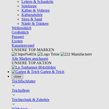
Leitern & Schaukeln
Spielzeug
Käfige & Volieren
Käfigzubehör
Streu & Sand
Näpfe & Tränken
Wellensittich
Großsittich
Papagei
Exoten
Kanarienvogel
UNSERE TOP-MARKEN
Alle Marken anschauen
UNSERE TOP AKTION
Garten & Teich
close
Teichfischfutter
Teichpflege
Teichtechnik & Zubehör
Wildvögel