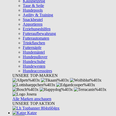
Kauspielzeug
Taue & Seile
Hundepools
Agility & Training
Snackbeutel
Apportieren
Erziehungshilfen
Futteraufbewahrung
Futterautomaten
Trinkflaschen
Futternäpfe
Hundemäntel
Hundepullover
Hundeschuhe
Hundewesten
Hundeaccessoires
UNSERE TOP-MARKEN
Alle Marken anschauen
UNSERE TOP AKTION
Katze