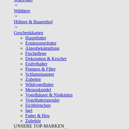
Wildtiere
Hühner & Bauernhof
Geschenkkarten
Hauptfutter
Ergänzungsfutter
Algenbekämpfung
Fischpflege
Dekoration & Kescher
Eisfreihalter
Pumpen & Filter
Schlammsauger
Zubehör
Wildvogelfutter
Meisenknödel
Vogelhäuser & Nistkästen
Vogelfutterspender
Eichhörnchen
Igel
Futter & Heu
Zubehör
UNSERE TOP-MARKEN