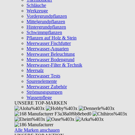
Schläuche
Werkzeuge
Vordergrundpflanzen
Mittelgrundpflanzen
Hintergrundpflanzen
Schwimmpflanzen
Pflanzen auf Holz & Stein
Meerwasser Fischfutter
Meerwasser-Aquarien
Meerwasser Beleuchtung
Meerwasser Bodengrund
Meerwasser-Filter & Technik
Meersalz
Meerwasser Tests
Spurenelemente
Meerwasser Zubehör
Strömungspumpen
Wasserpflege
UNSERE TOP-MARKEN
Alle Marken anschauen