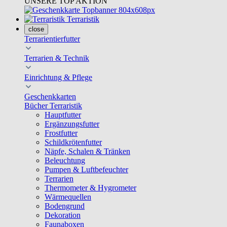
UNSERE TOP AKTION
Terraristik
close
Terrarientierfutter
Terrarien & Technik
Einrichtung & Pflege
Geschenkkarten
Bücher Terraristik
Hauptfutter
Ergänzungsfutter
Frostfutter
Schildkrötenfutter
Näpfe, Schalen & Tränken
Beleuchtung
Pumpen & Luftbefeuchter
Terrarien
Thermometer & Hygrometer
Wärmequellen
Bodengrund
Dekoration
Faunaboxen