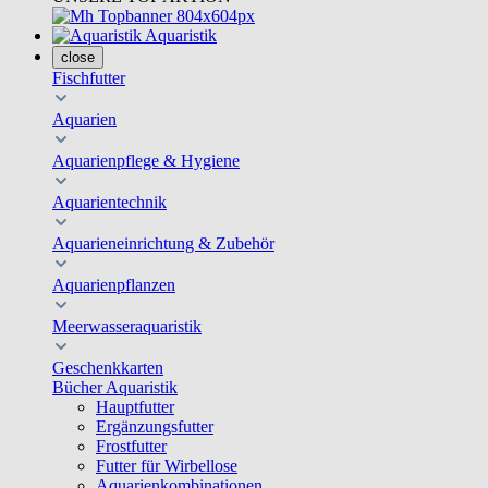
Aquaristik
close
Fischfutter
Aquarien
Aquarienpflege & Hygiene
Aquarientechnik
Aquarieneinrichtung & Zubehör
Aquarienpflanzen
Meerwasseraquaristik
Geschenkkarten
Bücher Aquaristik
Hauptfutter
Ergänzungsfutter
Frostfutter
Futter für Wirbellose
Aquarienkombinationen