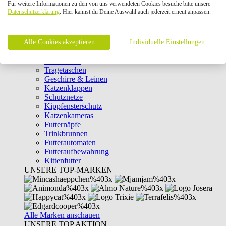
Für weitere Informationen zu den von uns verwendeten Cookies besuche bitte unsere
Intelligenzspielzeug
Datenschutzerklärung
. Hier kannst du Deine Auswahl auch jederzeit erneut anpassen.
Laserpointer & Elektrospielzeug
Katzentunnel
Clicker & Target Sticks für Katzen
Alle Cookies akzeptieren
Weiteres Katzenspielzeug
Individuelle Einstellungen
Transportboxen
Halsbänder
Tragetaschen
Geschirre & Leinen
Katzenklappen
Schutznetze
Kippfensterschutz
Katzenkameras
Futternäpfe
Trinkbrunnen
Futterautomaten
Futteraufbewahrung
Kittenfutter
UNSERE TOP-MARKEN
Alle Marken anschauen
UNSERE TOP AKTION