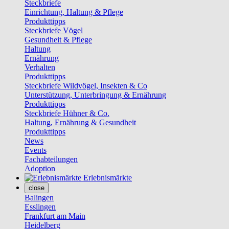
Steckbriefe
Einrichtung, Haltung & Pflege
Produkttipps
Steckbriefe Vögel
Gesundheit & Pflege
Haltung
Ernährung
Verhalten
Produkttipps
Steckbriefe Wildvögel, Insekten & Co
Unterstützung, Unterbringung & Ernährung
Produkttipps
Steckbriefe Hühner & Co.
Haltung, Ernährung & Gesundheit
Produkttipps
News
Events
Fachabteilungen
Adoption
Erlebnismärkte
close
Balingen
Esslingen
Frankfurt am Main
Heidelberg