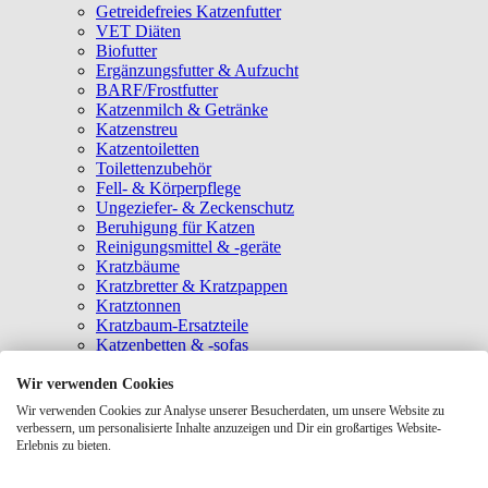
Getreidefreies Katzenfutter
VET Diäten
Biofutter
Ergänzungsfutter & Aufzucht
BARF/Frostfutter
Katzenmilch & Getränke
Katzenstreu
Katzentoiletten
Toilettenzubehör
Fell- & Körperpflege
Ungeziefer- & Zeckenschutz
Beruhigung für Katzen
Reinigungsmittel & -geräte
Kratzbäume
Kratzbretter & Kratzpappen
Kratztonnen
Kratzbaum-Ersatzteile
Katzenbetten & -sofas
Katzenhöhlen
Katzenhäuser
Wir verwenden Cookies
Hängematten & Fensterliegeplätze
Wir verwenden Cookies zur Analyse unserer Besucherdaten, um unsere Website zu
Katzendecken & -matten
verbessern, um personalisierte Inhalte anzuzeigen und Dir ein großartiges Website-
Baldrian- & Catnipspielzeug
Erlebnis zu bieten.
Spielmäuse & Bälle
Katzenangeln