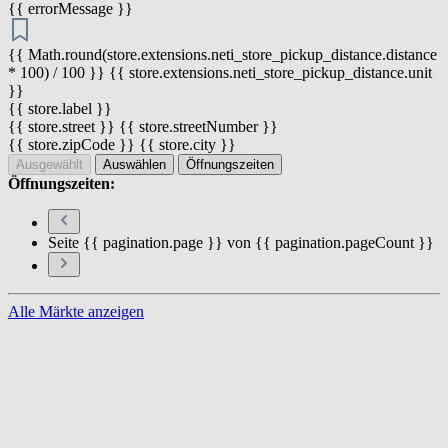
{{ errorMessage }}
{{ Math.round(store.extensions.neti_store_pickup_distance.distance
* 100) / 100 }} {{ store.extensions.neti_store_pickup_distance.unit
}}
{{ store.label }}
{{ store.street }} {{ store.streetNumber }}
{{ store.zipCode }} {{ store.city }}
Ausgewählt
Auswählen
Öffnungszeiten
Öffnungszeiten:
Seite {{ pagination.page }} von {{ pagination.pageCount }}
Alle Märkte anzeigen