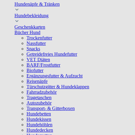
Hundenäpfe & Tränken
Hundebekleidung
Geschenkkarten
Bücher Hund
Trockenfutter
Nassfutter
Snacks
Getreidefreies Hundefutter
VET Diäten
BARF/Frostfutter
Biofutter
Ergänzungsfutter & Aufzucht
Reisenäpfe
Türschutzgitter & Hundeklappen
Fahrradzubehör
Tragetaschen
Autozubehör
Transport- & Gitterboxen
Hundebetten
Hundekissen
Hundehöhlen
Hundedecken