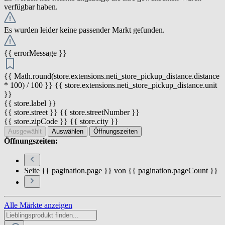
verfügbar haben.
Es wurden leider keine passender Markt gefunden.
{{ errorMessage }}
{{ Math.round(store.extensions.neti_store_pickup_distance.distance
* 100) / 100 }} {{ store.extensions.neti_store_pickup_distance.unit
}}
{{ store.label }}
{{ store.street }} {{ store.streetNumber }}
{{ store.zipCode }} {{ store.city }}
Ausgewählt
Auswählen
Öffnungszeiten
Öffnungszeiten:
Seite {{ pagination.page }} von {{ pagination.pageCount }}
Alle Märkte anzeigen