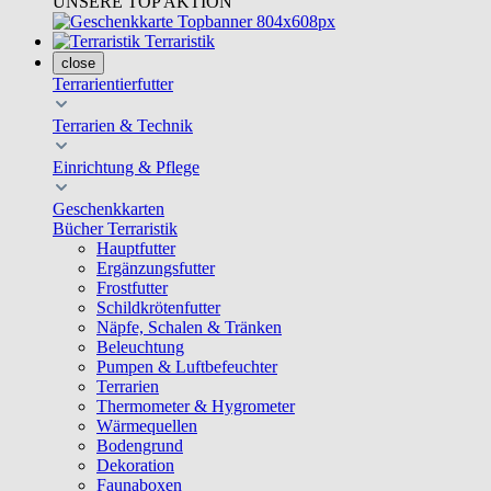
UNSERE TOP AKTION
Terraristik
close
Terrarientierfutter
Terrarien & Technik
Einrichtung & Pflege
Geschenkkarten
Bücher Terraristik
Hauptfutter
Ergänzungsfutter
Frostfutter
Schildkrötenfutter
Näpfe, Schalen & Tränken
Beleuchtung
Pumpen & Luftbefeuchter
Terrarien
Thermometer & Hygrometer
Wärmequellen
Bodengrund
Dekoration
Faunaboxen