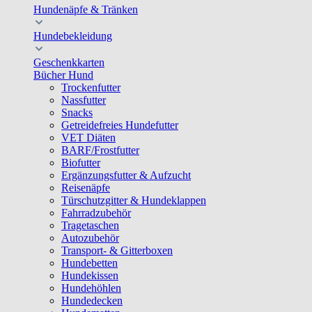
Hundenäpfe & Tränken
Hundebekleidung
Geschenkkarten
Bücher Hund
Trockenfutter
Nassfutter
Snacks
Getreidefreies Hundefutter
VET Diäten
BARF/Frostfutter
Biofutter
Ergänzungsfutter & Aufzucht
Reisenäpfe
Türschutzgitter & Hundeklappen
Fahrradzubehör
Tragetaschen
Autozubehör
Transport- & Gitterboxen
Hundebetten
Hundekissen
Hundehöhlen
Hundedecken