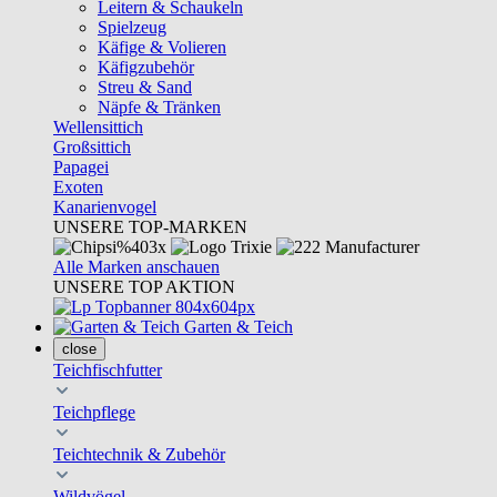
Leitern & Schaukeln
Spielzeug
Käfige & Volieren
Käfigzubehör
Streu & Sand
Näpfe & Tränken
Wellensittich
Großsittich
Papagei
Exoten
Kanarienvogel
UNSERE TOP-MARKEN
Alle Marken anschauen
UNSERE TOP AKTION
Garten & Teich
close
Teichfischfutter
Teichpflege
Teichtechnik & Zubehör
Wildvögel