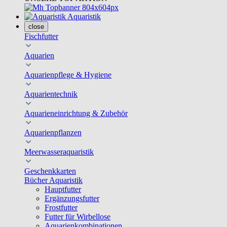
Aquaristik
close
Fischfutter
Aquarien
Aquarienpflege & Hygiene
Aquarientechnik
Aquarieneinrichtung & Zubehör
Aquarienpflanzen
Meerwasseraquaristik
Geschenkkarten
Bücher Aquaristik
Hauptfutter
Ergänzungsfutter
Frostfutter
Futter für Wirbellose
Aquarienkombinationen