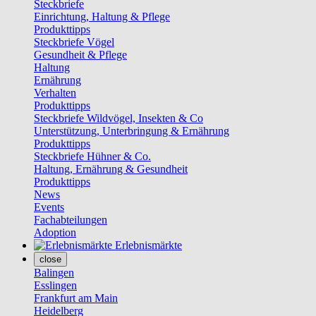
Steckbriefe
Einrichtung, Haltung & Pflege
Produkttipps
Steckbriefe Vögel
Gesundheit & Pflege
Haltung
Ernährung
Verhalten
Produkttipps
Steckbriefe Wildvögel, Insekten & Co
Unterstützung, Unterbringung & Ernährung
Produkttipps
Steckbriefe Hühner & Co.
Haltung, Ernährung & Gesundheit
Produkttipps
News
Events
Fachabteilungen
Adoption
Erlebnismärkte
close
Balingen
Esslingen
Frankfurt am Main
Heidelberg