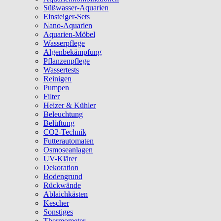
Süßwasser-Aquarien
Einsteiger-Sets
Nano-Aquarien
Aquarien-Möbel
Wasserpflege
Algenbekämpfung
Pflanzenpflege
Wassertests
Reinigen
Pumpen
Filter
Heizer & Kühler
Beleuchtung
Belüftung
CO2-Technik
Futterautomaten
Osmoseanlagen
UV-Klärer
Dekoration
Bodengrund
Rückwände
Ablaichkästen
Kescher
Sonstiges
Thermometer