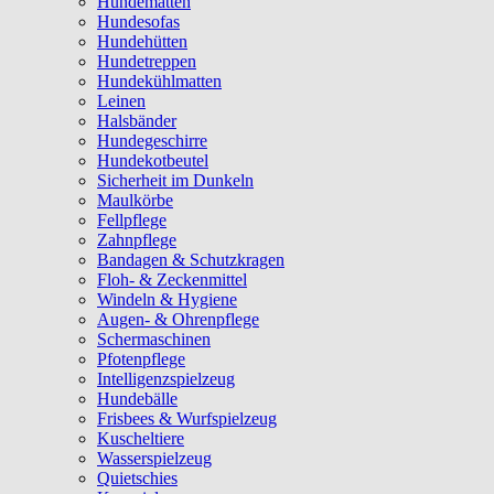
Hundematten
Hundesofas
Hundehütten
Hundetreppen
Hundekühlmatten
Leinen
Halsbänder
Hundegeschirre
Hundekotbeutel
Sicherheit im Dunkeln
Maulkörbe
Fellpflege
Zahnpflege
Bandagen & Schutzkragen
Floh- & Zeckenmittel
Windeln & Hygiene
Augen- & Ohrenpflege
Schermaschinen
Pfotenpflege
Intelligenzspielzeug
Hundebälle
Frisbees & Wurfspielzeug
Kuscheltiere
Wasserspielzeug
Quietschies