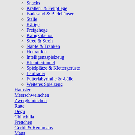
Snacks
Krallen- & Fellpflege
Badesand & Badehäuser
Ställe
Käfige
Freigehege
Käfigzubehör
Streu & Stroh
Näpfe & Tränken
Heuraufen
Intelligenzspielzeug
Kleintiertunnel
Spielplätze & Klettergerüste
Laufräder
Futterlabyrinthe & -bälle
Weiteres Spielzeug
Hamster
Meerschweinchen
Zwergkaninchen
Ratte
Degu
Chinchilla
Frettchen
Gerbil & Rennmaus
Maus