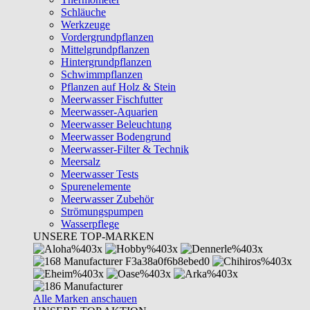
Schläuche
Werkzeuge
Vordergrundpflanzen
Mittelgrundpflanzen
Hintergrundpflanzen
Schwimmpflanzen
Pflanzen auf Holz & Stein
Meerwasser Fischfutter
Meerwasser-Aquarien
Meerwasser Beleuchtung
Meerwasser Bodengrund
Meerwasser-Filter & Technik
Meersalz
Meerwasser Tests
Spurenelemente
Meerwasser Zubehör
Strömungspumpen
Wasserpflege
UNSERE TOP-MARKEN
Alle Marken anschauen