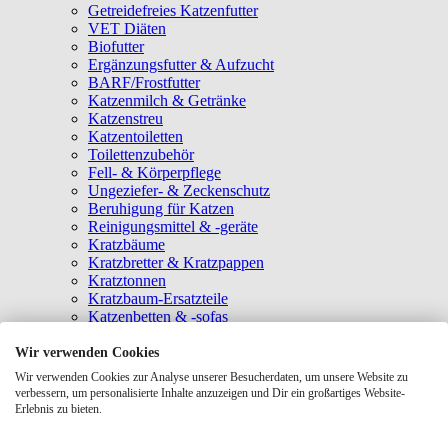
Getreidefreies Katzenfutter
VET Diäten
Biofutter
Ergänzungsfutter & Aufzucht
BARF/Frostfutter
Katzenmilch & Getränke
Katzenstreu
Katzentoiletten
Toilettenzubehör
Fell- & Körperpflege
Ungeziefer- & Zeckenschutz
Beruhigung für Katzen
Reinigungsmittel & -geräte
Kratzbäume
Kratzbretter & Kratzpappen
Kratztonnen
Kratzbaum-Ersatzteile
Katzenbetten & -sofas
Katzenhöhlen
Katzenhäuser
Wir verwenden Cookies
Hängematten & Fensterliegeplätze
Wir verwenden Cookies zur Analyse unserer Besucherdaten, um unsere Website zu
Katzendecken & -matten
verbessern, um personalisierte Inhalte anzuzeigen und Dir ein großartiges Website-
Baldrian- & Catnipspielzeug
Erlebnis zu bieten.
Spielmäuse & Bälle
Katzenangeln