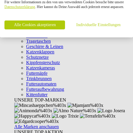
Für weitere Informationen zu den von uns verwendeten Cookies besuche bitte unsere
Intelligenzspielzeug
Datenschutzerklärung
. Hier kannst du Deine Auswahl auch jederzeit erneut anpassen.
Laserpointer & Elektrospielzeug
Katzentunnel
Clicker & Target Sticks für Katzen
Alle Cookies akzeptieren
Weiteres Katzenspielzeug
Individuelle Einstellungen
Transportboxen
Halsbänder
Tragetaschen
Geschirre & Leinen
Katzenklappen
Schutznetze
Kippfensterschutz
Katzenkameras
Futternäpfe
Trinkbrunnen
Futterautomaten
Futteraufbewahrung
Kittenfutter
UNSERE TOP-MARKEN
Alle Marken anschauen
UNSERE TOP AKTION