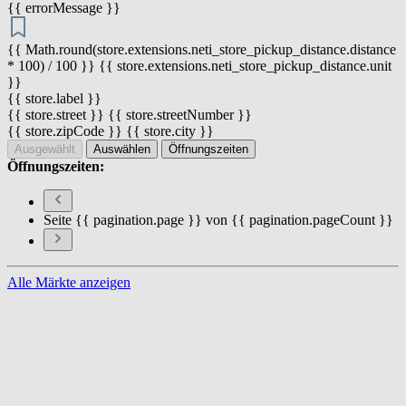
{{ errorMessage }}
{{ Math.round(store.extensions.neti_store_pickup_distance.distance
* 100) / 100 }} {{ store.extensions.neti_store_pickup_distance.unit
}}
{{ store.label }}
{{ store.street }} {{ store.streetNumber }}
{{ store.zipCode }} {{ store.city }}
Ausgewählt
Auswählen
Öffnungszeiten
Öffnungszeiten:
Seite {{ pagination.page }} von {{ pagination.pageCount }}
Alle Märkte anzeigen