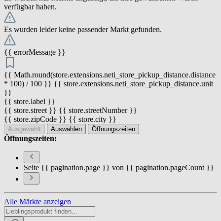
verfügbar haben.
Es wurden leider keine passender Markt gefunden.
{{ errorMessage }}
{{ Math.round(store.extensions.neti_store_pickup_distance.distance
* 100) / 100 }} {{ store.extensions.neti_store_pickup_distance.unit
}}
{{ store.label }}
{{ store.street }} {{ store.streetNumber }}
{{ store.zipCode }} {{ store.city }}
Ausgewählt
Auswählen
Öffnungszeiten
Öffnungszeiten:
Seite {{ pagination.page }} von {{ pagination.pageCount }}
Alle Märkte anzeigen