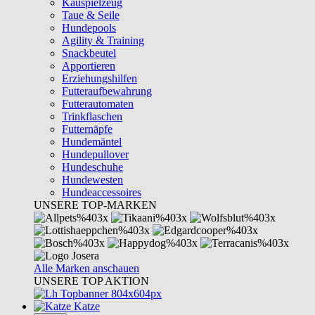
Kauspielzeug
Taue & Seile
Hundepools
Agility & Training
Snackbeutel
Apportieren
Erziehungshilfen
Futteraufbewahrung
Futterautomaten
Trinkflaschen
Futternäpfe
Hundemäntel
Hundepullover
Hundeschuhe
Hundewesten
Hundeaccessoires
UNSERE TOP-MARKEN
Alle Marken anschauen
UNSERE TOP AKTION
Katze