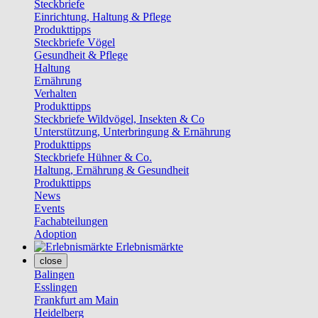
Steckbriefe
Einrichtung, Haltung & Pflege
Produkttipps
Steckbriefe Vögel
Gesundheit & Pflege
Haltung
Ernährung
Verhalten
Produkttipps
Steckbriefe Wildvögel, Insekten & Co
Unterstützung, Unterbringung & Ernährung
Produkttipps
Steckbriefe Hühner & Co.
Haltung, Ernährung & Gesundheit
Produkttipps
News
Events
Fachabteilungen
Adoption
Erlebnismärkte
close
Balingen
Esslingen
Frankfurt am Main
Heidelberg