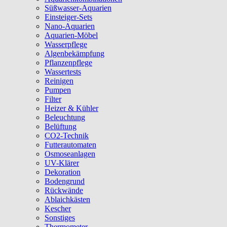
Süßwasser-Aquarien
Einsteiger-Sets
Nano-Aquarien
Aquarien-Möbel
Wasserpflege
Algenbekämpfung
Pflanzenpflege
Wassertests
Reinigen
Pumpen
Filter
Heizer & Kühler
Beleuchtung
Belüftung
CO2-Technik
Futterautomaten
Osmoseanlagen
UV-Klärer
Dekoration
Bodengrund
Rückwände
Ablaichkästen
Kescher
Sonstiges
Thermometer