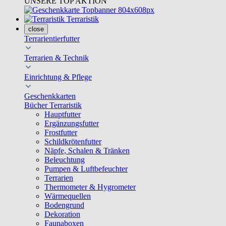
UNSERE TOP AKTION
Terraristik
close
Terrarientierfutter
Terrarien & Technik
Einrichtung & Pflege
Geschenkkarten
Bücher Terraristik
Hauptfutter
Ergänzungsfutter
Frostfutter
Schildkrötenfutter
Näpfe, Schalen & Tränken
Beleuchtung
Pumpen & Luftbefeuchter
Terrarien
Thermometer & Hygrometer
Wärmequellen
Bodengrund
Dekoration
Faunaboxen