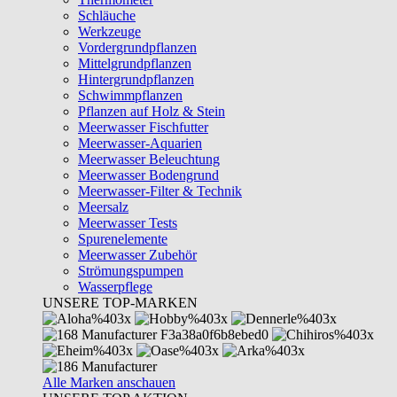
Schläuche
Werkzeuge
Vordergrundpflanzen
Mittelgrundpflanzen
Hintergrundpflanzen
Schwimmpflanzen
Pflanzen auf Holz & Stein
Meerwasser Fischfutter
Meerwasser-Aquarien
Meerwasser Beleuchtung
Meerwasser Bodengrund
Meerwasser-Filter & Technik
Meersalz
Meerwasser Tests
Spurenelemente
Meerwasser Zubehör
Strömungspumpen
Wasserpflege
UNSERE TOP-MARKEN
Alle Marken anschauen