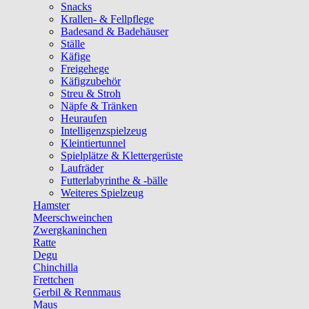
Snacks
Krallen- & Fellpflege
Badesand & Badehäuser
Ställe
Käfige
Freigehege
Käfigzubehör
Streu & Stroh
Näpfe & Tränken
Heuraufen
Intelligenzspielzeug
Kleintiertunnel
Spielplätze & Klettergerüste
Laufräder
Futterlabyrinthe & -bälle
Weiteres Spielzeug
Hamster
Meerschweinchen
Zwergkaninchen
Ratte
Degu
Chinchilla
Frettchen
Gerbil & Rennmaus
Maus