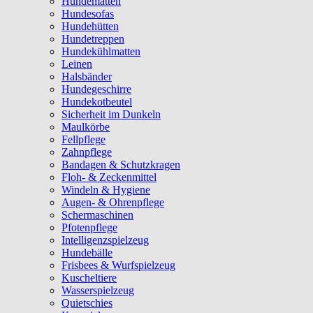
Hundematten
Hundesofas
Hundehütten
Hundetreppen
Hundekühlmatten
Leinen
Halsbänder
Hundegeschirre
Hundekotbeutel
Sicherheit im Dunkeln
Maulkörbe
Fellpflege
Zahnpflege
Bandagen & Schutzkragen
Floh- & Zeckenmittel
Windeln & Hygiene
Augen- & Ohrenpflege
Schermaschinen
Pfotenpflege
Intelligenzspielzeug
Hundebälle
Frisbees & Wurfspielzeug
Kuscheltiere
Wasserspielzeug
Quietschies