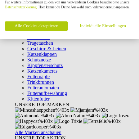
Für weitere Informationen zu den von uns verwendeten Cookies besuche bitte unsere
Intelligenzspielzeug
Datenschutzerklärung
. Hier kannst du Deine Auswahl auch jederzeit erneut anpassen.
Laserpointer & Elektrospielzeug
Katzentunnel
Clicker & Target Sticks für Katzen
Alle Cookies akzeptieren
Weiteres Katzenspielzeug
Individuelle Einstellungen
Transportboxen
Halsbänder
Tragetaschen
Geschirre & Leinen
Katzenklappen
Schutznetze
Kippfensterschutz
Katzenkameras
Futternäpfe
Trinkbrunnen
Futterautomaten
Futteraufbewahrung
Kittenfutter
UNSERE TOP-MARKEN
Alle Marken anschauen
UNSERE TOP AKTION