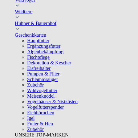
Wildtiere
Hühner & Bauernhof
Geschenkkarten
Hauptfutter
Ergänzungsfutter
Algenbekämpfung
Fischpflege
Dekoration & Kescher
Eisfreihalter
Pumpen & Filter
Schlammsauger
Zubehör
Wildvogelfutter
Meisenknödel
Vogelhäuser & Nistkästen
Vogelfutterspender
Eichhörnchen
Igel
Futter & Heu
Zubehör
UNSERE TOP-MARKEN