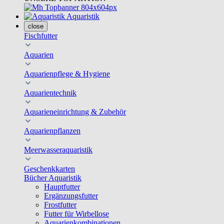
Aquaristik
close
Fischfutter
Aquarien
Aquarienpflege & Hygiene
Aquarientechnik
Aquarieneinrichtung & Zubehör
Aquarienpflanzen
Meerwasseraquaristik
Geschenkkarten
Bücher Aquaristik
Hauptfutter
Ergänzungsfutter
Frostfutter
Futter für Wirbellose
Aquarienkombinationen