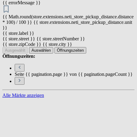
{{ errorMessage }}
{{ Math.round(store.extensions.neti_store_pickup_distance.distance
* 100) / 100 }} {{ store.extensions.neti_store_pickup_distance.unit
}}
{{ store.label }}
{{ store.street }} {{ store.streetNumber }}
{{ store.zipCode }} {{ store.city }}
Ausgewählt
Auswählen
Öffnungszeiten
Öffnungszeiten:
Seite {{ pagination.page }} von {{ pagination.pageCount }}
Alle Märkte anzeigen