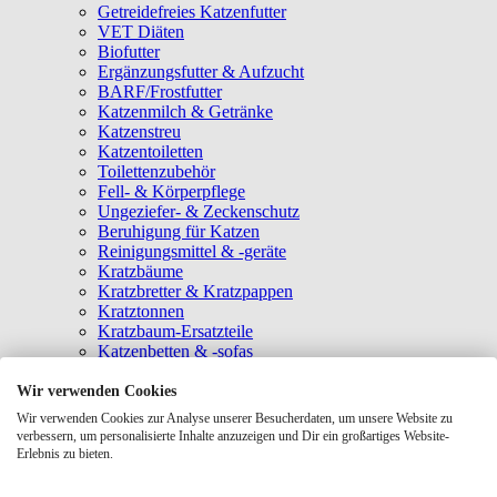
Getreidefreies Katzenfutter
VET Diäten
Biofutter
Ergänzungsfutter & Aufzucht
BARF/Frostfutter
Katzenmilch & Getränke
Katzenstreu
Katzentoiletten
Toilettenzubehör
Fell- & Körperpflege
Ungeziefer- & Zeckenschutz
Beruhigung für Katzen
Reinigungsmittel & -geräte
Kratzbäume
Kratzbretter & Kratzpappen
Kratztonnen
Kratzbaum-Ersatzteile
Katzenbetten & -sofas
Katzenhöhlen
Katzenhäuser
Wir verwenden Cookies
Hängematten & Fensterliegeplätze
Wir verwenden Cookies zur Analyse unserer Besucherdaten, um unsere Website zu
Katzendecken & -matten
verbessern, um personalisierte Inhalte anzuzeigen und Dir ein großartiges Website-
Baldrian- & Catnipspielzeug
Erlebnis zu bieten.
Spielmäuse & Bälle
Katzenangeln