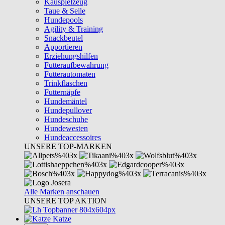
Kauspielzeug
Taue & Seile
Hundepools
Agility & Training
Snackbeutel
Apportieren
Erziehungshilfen
Futteraufbewahrung
Futterautomaten
Trinkflaschen
Futternäpfe
Hundemäntel
Hundepullover
Hundeschuhe
Hundewesten
Hundeaccessoires
UNSERE TOP-MARKEN
Alle Marken anschauen
UNSERE TOP AKTION
Katze