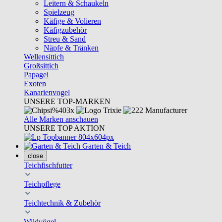
Leitern & Schaukeln
Spielzeug
Käfige & Volieren
Käfigzubehör
Streu & Sand
Näpfe & Tränken
Wellensittich
Großsittich
Papagei
Exoten
Kanarienvogel
UNSERE TOP-MARKEN
Alle Marken anschauen
UNSERE TOP AKTION
Garten & Teich
close
Teichfischfutter
Teichpflege
Teichtechnik & Zubehör
Wildvögel