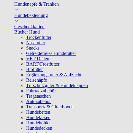
Hundenäpfe & Tränken
Hundebekleidung
Geschenkkarten
Bücher Hund
Trockenfutter
Nassfutter
Snacks
Getreidefreies Hundefutter
VET Diäten
BARF/Frostfutter
Biofutter
Ergänzungsfutter & Aufzucht
Reisenäpfe
Türschutzgitter & Hundeklappen
Fahrradzubehör
Tragetaschen
Autozubehör
Transport- & Gitterboxen
Hundebetten
Hundekissen
Hundehöhlen
Hundedecken