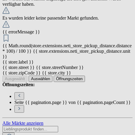
verfügbar haben.
Es wurden leider keine passender Markt gefunden.
{{ errorMessage }}
{{ Math.round(store.extensions.neti_store_pickup_distance.distance
* 100) / 100 }} {{ store.extensions.neti_store_pickup_distance.unit
}}
{{ store.label }}
{{ store.street }} {{ store.streetNumber }}
{{ store.zipCode }} {{ store.city }}
Ausgewählt
Auswählen
Öffnungszeiten
Öffnungszeiten:
Seite {{ pagination.page }} von {{ pagination.pageCount }}
Alle Märkte anzeigen