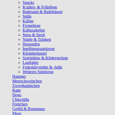
Snacks
Krallen- & Fellpflege
Badesand & Badehäuser
Ställe
Käfige
Freigehege
Käfigzubehör
Streu & Stroh
Näpfe & Tränken
Heuraufen
Intelligenzspielzeug
Kleintiertunnel
Spielplätze & Klettergerüste
Laufräder
Futterlabyrinthe & -bälle
Weiteres Spielzeug
Hamster
Meerschweinchen
Zwergkaninchen
Ratte
Degu
Chinchilla
Frettchen
Gerbil & Rennmaus
Maus