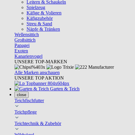
Leitern & Schaukeln
Spielzeug
Käfige & Volieren
Käfigzubehör
Streu & Sand
Näpfe & Tränken
Wellensittich
Großsittich
Papagei
Exoten
Kanarienvogel
UNSERE TOP-MARKEN
Alle Marken anschauen
UNSERE TOP AKTION
Garten & Teich
close
Teichfischfutter
Teichpflege
Teichtechnik & Zubehör
Wildvögel