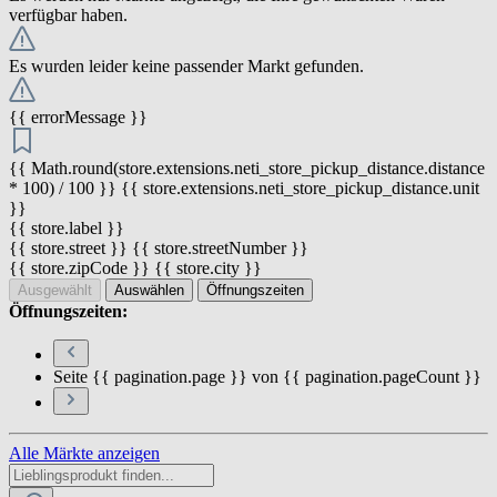
verfügbar haben.
Es wurden leider keine passender Markt gefunden.
{{ errorMessage }}
{{ Math.round(store.extensions.neti_store_pickup_distance.distance
* 100) / 100 }} {{ store.extensions.neti_store_pickup_distance.unit
}}
{{ store.label }}
{{ store.street }} {{ store.streetNumber }}
{{ store.zipCode }} {{ store.city }}
Ausgewählt
Auswählen
Öffnungszeiten
Öffnungszeiten:
Seite {{ pagination.page }} von {{ pagination.pageCount }}
Alle Märkte anzeigen