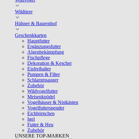
Wildtiere
Hühner & Bauernhof
Geschenkkarten
Hauptfutter
Ergänzungsfutter
Algenbekämpfung
Fischpflege
Dekoration & Kescher
Eisfreihalter
Pumpen & Filter
Schlammsauger
Zubehör
Wildvogelfutter
Meisenknödel
Vogelhäuser & Nistkästen
Vogelfutterspender
Eichhörnchen
Igel
Futter & Heu
Zubehör
UNSERE TOP-MARKEN