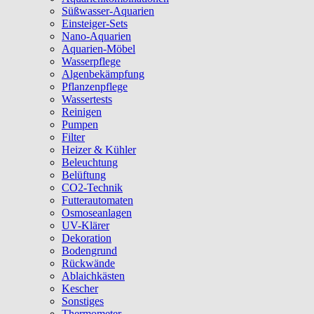
Süßwasser-Aquarien
Einsteiger-Sets
Nano-Aquarien
Aquarien-Möbel
Wasserpflege
Algenbekämpfung
Pflanzenpflege
Wassertests
Reinigen
Pumpen
Filter
Heizer & Kühler
Beleuchtung
Belüftung
CO2-Technik
Futterautomaten
Osmoseanlagen
UV-Klärer
Dekoration
Bodengrund
Rückwände
Ablaichkästen
Kescher
Sonstiges
Thermometer