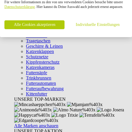
Für weitere Informationen zu den von uns verwendeten Cookies besuche bitte unsere
Intelligenzspielzeug
Datenschutzerklärung
. Hier kannst du Deine Auswahl auch jederzeit erneut anpassen.
Laserpointer & Elektrospielzeug
Katzentunnel
Clicker & Target Sticks für Katzen
Alle Cookies akzeptieren
Weiteres Katzenspielzeug
Individuelle Einstellungen
Transportboxen
Halsbänder
Tragetaschen
Geschirre & Leinen
Katzenklappen
Schutznetze
Kippfensterschutz
Katzenkameras
Futternäpfe
Trinkbrunnen
Futterautomaten
Futteraufbewahrung
Kittenfutter
UNSERE TOP-MARKEN
Alle Marken anschauen
UNSERE TOP AKTION