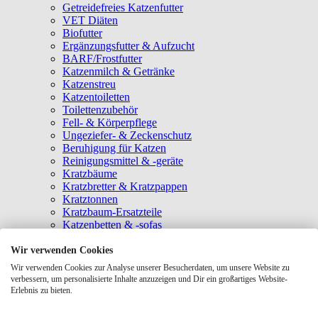
Getreidefreies Katzenfutter
VET Diäten
Biofutter
Ergänzungsfutter & Aufzucht
BARF/Frostfutter
Katzenmilch & Getränke
Katzenstreu
Katzentoiletten
Toilettenzubehör
Fell- & Körperpflege
Ungeziefer- & Zeckenschutz
Beruhigung für Katzen
Reinigungsmittel & -geräte
Kratzbäume
Kratzbretter & Kratzpappen
Kratztonnen
Kratzbaum-Ersatzteile
Katzenbetten & -sofas
Katzenhöhlen
Katzenhäuser
Wir verwenden Cookies
Hängematten & Fensterliegeplätze
Wir verwenden Cookies zur Analyse unserer Besucherdaten, um unsere Website zu
Katzendecken & -matten
verbessern, um personalisierte Inhalte anzuzeigen und Dir ein großartiges Website-
Baldrian- & Catnipspielzeug
Erlebnis zu bieten.
Spielmäuse & Bälle
Katzenangeln