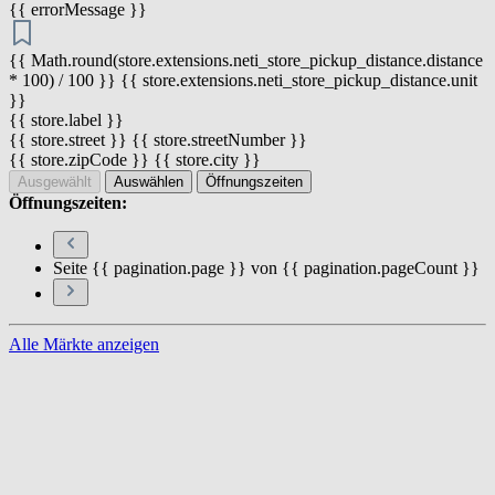
{{ errorMessage }}
{{ Math.round(store.extensions.neti_store_pickup_distance.distance
* 100) / 100 }} {{ store.extensions.neti_store_pickup_distance.unit
}}
{{ store.label }}
{{ store.street }} {{ store.streetNumber }}
{{ store.zipCode }} {{ store.city }}
Ausgewählt
Auswählen
Öffnungszeiten
Öffnungszeiten:
Seite {{ pagination.page }} von {{ pagination.pageCount }}
Alle Märkte anzeigen