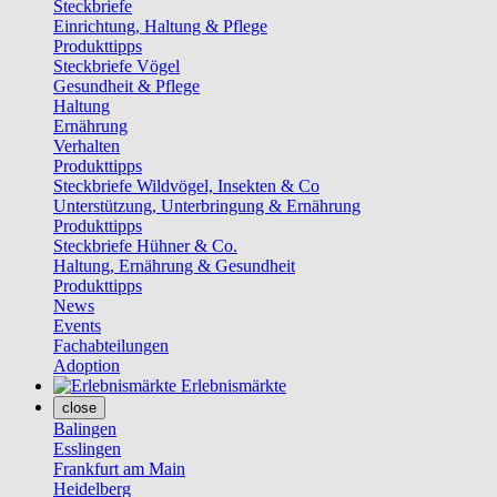
Steckbriefe
Einrichtung, Haltung & Pflege
Produkttipps
Steckbriefe Vögel
Gesundheit & Pflege
Haltung
Ernährung
Verhalten
Produkttipps
Steckbriefe Wildvögel, Insekten & Co
Unterstützung, Unterbringung & Ernährung
Produkttipps
Steckbriefe Hühner & Co.
Haltung, Ernährung & Gesundheit
Produkttipps
News
Events
Fachabteilungen
Adoption
Erlebnismärkte
close
Balingen
Esslingen
Frankfurt am Main
Heidelberg