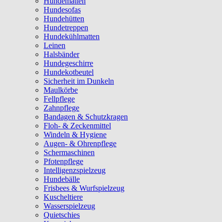
Hundematten
Hundesofas
Hundehütten
Hundetreppen
Hundekühlmatten
Leinen
Halsbänder
Hundegeschirre
Hundekotbeutel
Sicherheit im Dunkeln
Maulkörbe
Fellpflege
Zahnpflege
Bandagen & Schutzkragen
Floh- & Zeckenmittel
Windeln & Hygiene
Augen- & Ohrenpflege
Schermaschinen
Pfotenpflege
Intelligenzspielzeug
Hundebälle
Frisbees & Wurfspielzeug
Kuscheltiere
Wasserspielzeug
Quietschies