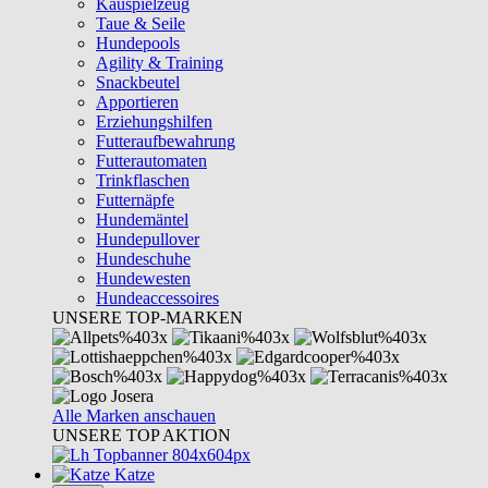
Kauspielzeug
Taue & Seile
Hundepools
Agility & Training
Snackbeutel
Apportieren
Erziehungshilfen
Futteraufbewahrung
Futterautomaten
Trinkflaschen
Futternäpfe
Hundemäntel
Hundepullover
Hundeschuhe
Hundewesten
Hundeaccessoires
UNSERE TOP-MARKEN
Alle Marken anschauen
UNSERE TOP AKTION
Katze