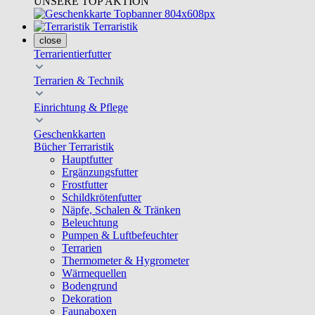
UNSERE TOP AKTION
Terraristik
close
Terrarientierfutter
Terrarien & Technik
Einrichtung & Pflege
Geschenkkarten
Bücher Terraristik
Hauptfutter
Ergänzungsfutter
Frostfutter
Schildkrötenfutter
Näpfe, Schalen & Tränken
Beleuchtung
Pumpen & Luftbefeuchter
Terrarien
Thermometer & Hygrometer
Wärmequellen
Bodengrund
Dekoration
Faunaboxen