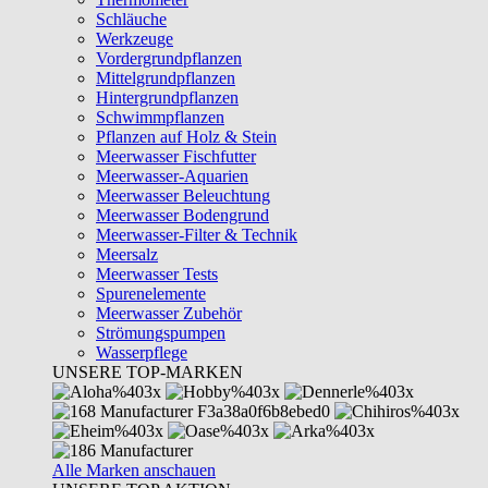
Schläuche
Werkzeuge
Vordergrundpflanzen
Mittelgrundpflanzen
Hintergrundpflanzen
Schwimmpflanzen
Pflanzen auf Holz & Stein
Meerwasser Fischfutter
Meerwasser-Aquarien
Meerwasser Beleuchtung
Meerwasser Bodengrund
Meerwasser-Filter & Technik
Meersalz
Meerwasser Tests
Spurenelemente
Meerwasser Zubehör
Strömungspumpen
Wasserpflege
UNSERE TOP-MARKEN
Alle Marken anschauen