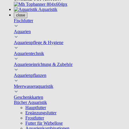
Aquaristik
close
Fischfutter
Aquarien
Aquarienpflege & Hygiene
Aquarientechnik
Aquarieneinrichtung & Zubehör
Aquarienpflanzen
Meerwasseraquaristik
Geschenkkarten
Bücher Aquaristik
Hauptfutter
Ergänzungsfutter
Frostfutter
Futter für Wirbellose
Aquarienkombinationen