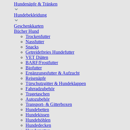
Hundenäpfe & Tränken
Hundebekleidung
Geschenkkarten
Bücher Hund
Trockenfutter
Nassfutter
Snacks
Getreidefreies Hundefutter
VET Diäten
BARF/Frostfutter
Biofutter
Ergänzungsfutter & Aufzucht
Reisenäpfe
Türschutzgitter & Hundeklappen
Fahrradzubehör
Tragetaschen
Autozubehör
Transport- & Gitterboxen
Hundebetten
Hundekissen
Hundehöhlen
Hundedecken