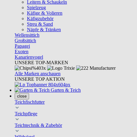
Leitern & Schaukeln
Spielzeug
Käfige & Volieren
Käfigzubehör
Streu & Sand
Näpfe & Tränken
Wellensittich
Großsittich
Papagei
Exoten
Kanarienvogel
UNSERE TOP-MARKEN
Alle Marken anschauen
UNSERE TOP AKTION
Garten & Teich
close
Teichfischfutter
Teichpflege
Teichtechnik & Zubehör
Wildvögel