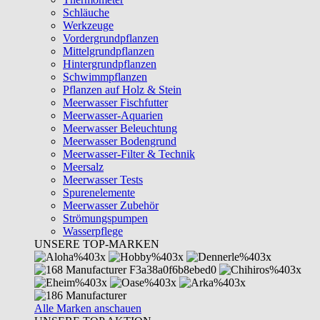
Schläuche
Werkzeuge
Vordergrundpflanzen
Mittelgrundpflanzen
Hintergrundpflanzen
Schwimmpflanzen
Pflanzen auf Holz & Stein
Meerwasser Fischfutter
Meerwasser-Aquarien
Meerwasser Beleuchtung
Meerwasser Bodengrund
Meerwasser-Filter & Technik
Meersalz
Meerwasser Tests
Spurenelemente
Meerwasser Zubehör
Strömungspumpen
Wasserpflege
UNSERE TOP-MARKEN
Alle Marken anschauen