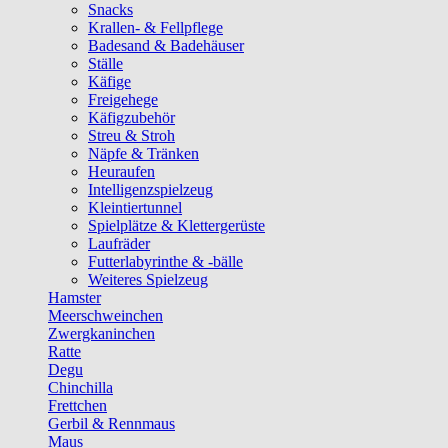
Snacks
Krallen- & Fellpflege
Badesand & Badehäuser
Ställe
Käfige
Freigehege
Käfigzubehör
Streu & Stroh
Näpfe & Tränken
Heuraufen
Intelligenzspielzeug
Kleintiertunnel
Spielplätze & Klettergerüste
Laufräder
Futterlabyrinthe & -bälle
Weiteres Spielzeug
Hamster
Meerschweinchen
Zwergkaninchen
Ratte
Degu
Chinchilla
Frettchen
Gerbil & Rennmaus
Maus