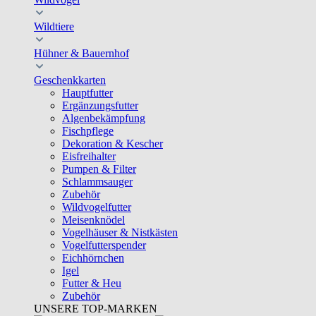
Wildtiere
Hühner & Bauernhof
Geschenkkarten
Hauptfutter
Ergänzungsfutter
Algenbekämpfung
Fischpflege
Dekoration & Kescher
Eisfreihalter
Pumpen & Filter
Schlammsauger
Zubehör
Wildvogelfutter
Meisenknödel
Vogelhäuser & Nistkästen
Vogelfutterspender
Eichhörnchen
Igel
Futter & Heu
Zubehör
UNSERE TOP-MARKEN