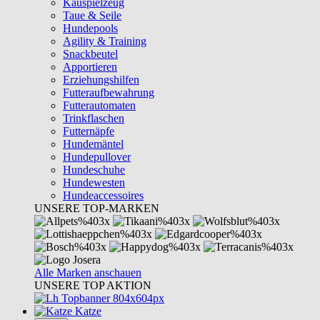
Kauspielzeug
Taue & Seile
Hundepools
Agility & Training
Snackbeutel
Apportieren
Erziehungshilfen
Futteraufbewahrung
Futterautomaten
Trinkflaschen
Futternäpfe
Hundemäntel
Hundepullover
Hundeschuhe
Hundewesten
Hundeaccessoires
UNSERE TOP-MARKEN
Alle Marken anschauen
UNSERE TOP AKTION
Katze