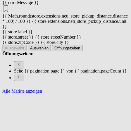
{{ errorMessage }}
{{ Math.round(store.extensions.neti_store_pickup_distance.distance
* 100) / 100 }} {{ store.extensions.neti_store_pickup_distance.unit
}}
{{ store.label }}
{{ store.street }} {{ store.streetNumber }}
{{ store.zipCode }} {{ store.city }}
Ausgewählt
Auswählen
Öffnungszeiten
Öffnungszeiten:
Seite {{ pagination.page }} von {{ pagination.pageCount }}
Alle Märkte anzeigen