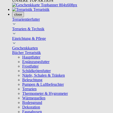
UNSERE TOP AKTION
Terraristik
close
Terrarientierfutter
Terrarien & Technik
Einrichtung & Pflege
Geschenkkarten
Bücher Terraristik
Hauptfutter
Ergänzungsfutter
Frostfutter
Schildkrötenfutter
Näpfe, Schalen & Tränken
Beleuchtung
Pumpen & Luftbefeuchter
Terrarien
Thermometer & Hygrometer
Wärmequellen
Bodengrund
Dekoration
Faunaboxen