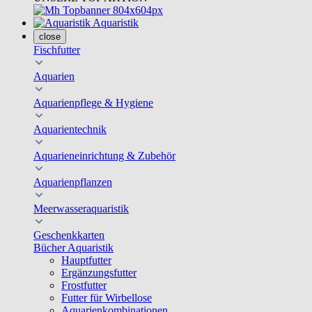
Aquaristik
close
Fischfutter
Aquarien
Aquarienpflege & Hygiene
Aquarientechnik
Aquarieneinrichtung & Zubehör
Aquarienpflanzen
Meerwasseraquaristik
Geschenkkarten
Bücher Aquaristik
Hauptfutter
Ergänzungsfutter
Frostfutter
Futter für Wirbellose
Aquarienkombinationen