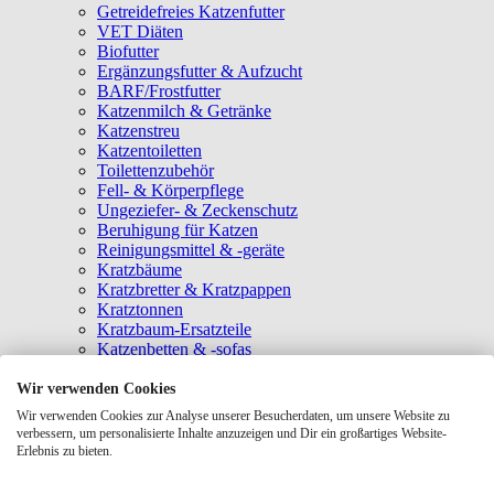
Getreidefreies Katzenfutter
VET Diäten
Biofutter
Ergänzungsfutter & Aufzucht
BARF/Frostfutter
Katzenmilch & Getränke
Katzenstreu
Katzentoiletten
Toilettenzubehör
Fell- & Körperpflege
Ungeziefer- & Zeckenschutz
Beruhigung für Katzen
Reinigungsmittel & -geräte
Kratzbäume
Kratzbretter & Kratzpappen
Kratztonnen
Kratzbaum-Ersatzteile
Katzenbetten & -sofas
Katzenhöhlen
Katzenhäuser
Wir verwenden Cookies
Hängematten & Fensterliegeplätze
Wir verwenden Cookies zur Analyse unserer Besucherdaten, um unsere Website zu
Katzendecken & -matten
verbessern, um personalisierte Inhalte anzuzeigen und Dir ein großartiges Website-
Baldrian- & Catnipspielzeug
Erlebnis zu bieten.
Spielmäuse & Bälle
Katzenangeln