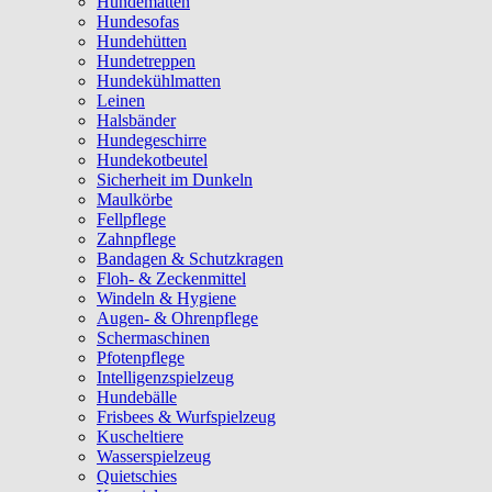
Hundematten
Hundesofas
Hundehütten
Hundetreppen
Hundekühlmatten
Leinen
Halsbänder
Hundegeschirre
Hundekotbeutel
Sicherheit im Dunkeln
Maulkörbe
Fellpflege
Zahnpflege
Bandagen & Schutzkragen
Floh- & Zeckenmittel
Windeln & Hygiene
Augen- & Ohrenpflege
Schermaschinen
Pfotenpflege
Intelligenzspielzeug
Hundebälle
Frisbees & Wurfspielzeug
Kuscheltiere
Wasserspielzeug
Quietschies