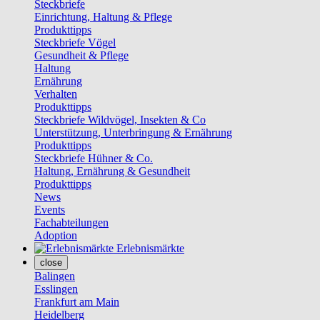
Steckbriefe
Einrichtung, Haltung & Pflege
Produkttipps
Steckbriefe Vögel
Gesundheit & Pflege
Haltung
Ernährung
Verhalten
Produkttipps
Steckbriefe Wildvögel, Insekten & Co
Unterstützung, Unterbringung & Ernährung
Produkttipps
Steckbriefe Hühner & Co.
Haltung, Ernährung & Gesundheit
Produkttipps
News
Events
Fachabteilungen
Adoption
Erlebnismärkte
close
Balingen
Esslingen
Frankfurt am Main
Heidelberg