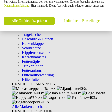
Für weitere Informationen zu den von uns verwendeten Cookies besuche bitte unsere
Intelligenzspielzeug
Datenschutzerklärung
. Hier kannst du Deine Auswahl auch jederzeit erneut anpassen.
Laserpointer & Elektrospielzeug
Katzentunnel
Clicker & Target Sticks für Katzen
Alle Cookies akzeptieren
Weiteres Katzenspielzeug
Individuelle Einstellungen
Transportboxen
Halsbänder
Tragetaschen
Geschirre & Leinen
Katzenklappen
Schutznetze
Kippfensterschutz
Katzenkameras
Futternäpfe
Trinkbrunnen
Futterautomaten
Futteraufbewahrung
Kittenfutter
UNSERE TOP-MARKEN
Alle Marken anschauen
UNSERE TOP AKTION