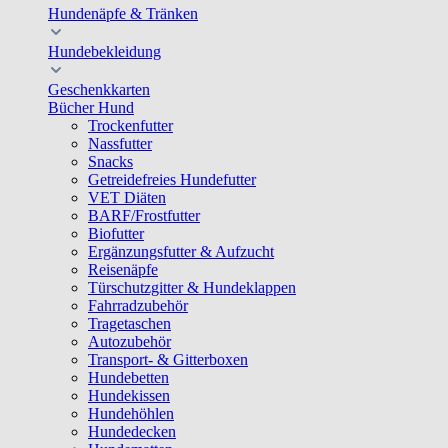
Hundenäpfe & Tränken
Hundebekleidung
Geschenkkarten
Bücher Hund
Trockenfutter
Nassfutter
Snacks
Getreidefreies Hundefutter
VET Diäten
BARF/Frostfutter
Biofutter
Ergänzungsfutter & Aufzucht
Reisenäpfe
Türschutzgitter & Hundeklappen
Fahrradzubehör
Tragetaschen
Autozubehör
Transport- & Gitterboxen
Hundebetten
Hundekissen
Hundehöhlen
Hundedecken