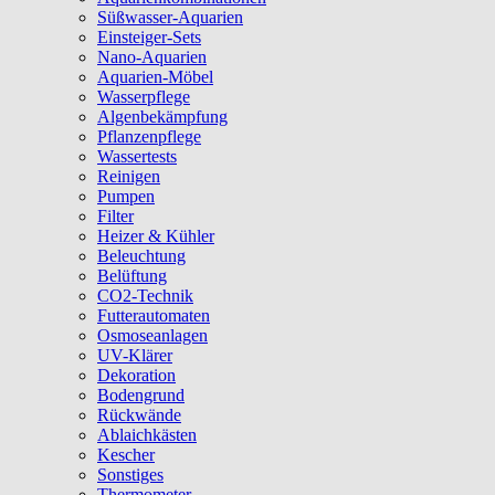
Süßwasser-Aquarien
Einsteiger-Sets
Nano-Aquarien
Aquarien-Möbel
Wasserpflege
Algenbekämpfung
Pflanzenpflege
Wassertests
Reinigen
Pumpen
Filter
Heizer & Kühler
Beleuchtung
Belüftung
CO2-Technik
Futterautomaten
Osmoseanlagen
UV-Klärer
Dekoration
Bodengrund
Rückwände
Ablaichkästen
Kescher
Sonstiges
Thermometer