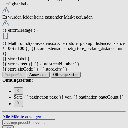
verfügbar haben.
Es wurden leider keine passender Markt gefunden.
{{ errorMessage }}
{{ Math.round(store.extensions.neti_store_pickup_distance.distance
* 100) / 100 }} {{ store.extensions.neti_store_pickup_distance.unit
}}
{{ store.label }}
{{ store.street }} {{ store.streetNumber }}
{{ store.zipCode }} {{ store.city }}
Ausgewählt
Auswählen
Öffnungszeiten
Öffnungszeiten:
Seite {{ pagination.page }} von {{ pagination.pageCount }}
Alle Märkte anzeigen