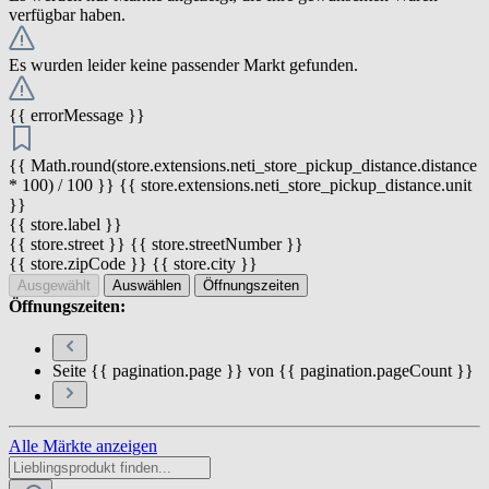
verfügbar haben.
Es wurden leider keine passender Markt gefunden.
{{ errorMessage }}
{{ Math.round(store.extensions.neti_store_pickup_distance.distance
* 100) / 100 }} {{ store.extensions.neti_store_pickup_distance.unit
}}
{{ store.label }}
{{ store.street }} {{ store.streetNumber }}
{{ store.zipCode }} {{ store.city }}
Ausgewählt
Auswählen
Öffnungszeiten
Öffnungszeiten:
Seite {{ pagination.page }} von {{ pagination.pageCount }}
Alle Märkte anzeigen