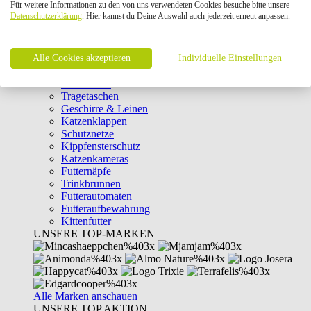
Für weitere Informationen zu den von uns verwendeten Cookies besuche bitte unsere
Intelligenzspielzeug
Datenschutzerklärung
. Hier kannst du Deine Auswahl auch jederzeit erneut anpassen.
Laserpointer & Elektrospielzeug
Katzentunnel
Clicker & Target Sticks für Katzen
Alle Cookies akzeptieren
Weiteres Katzenspielzeug
Individuelle Einstellungen
Transportboxen
Halsbänder
Tragetaschen
Geschirre & Leinen
Katzenklappen
Schutznetze
Kippfensterschutz
Katzenkameras
Futternäpfe
Trinkbrunnen
Futterautomaten
Futteraufbewahrung
Kittenfutter
UNSERE TOP-MARKEN
Alle Marken anschauen
UNSERE TOP AKTION