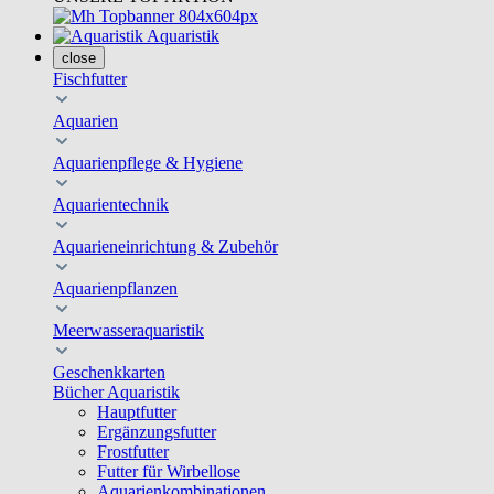
Aquaristik
close
Fischfutter
Aquarien
Aquarienpflege & Hygiene
Aquarientechnik
Aquarieneinrichtung & Zubehör
Aquarienpflanzen
Meerwasseraquaristik
Geschenkkarten
Bücher Aquaristik
Hauptfutter
Ergänzungsfutter
Frostfutter
Futter für Wirbellose
Aquarienkombinationen