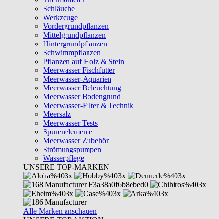
Schläuche
Werkzeuge
Vordergrundpflanzen
Mittelgrundpflanzen
Hintergrundpflanzen
Schwimmpflanzen
Pflanzen auf Holz & Stein
Meerwasser Fischfutter
Meerwasser-Aquarien
Meerwasser Beleuchtung
Meerwasser Bodengrund
Meerwasser-Filter & Technik
Meersalz
Meerwasser Tests
Spurenelemente
Meerwasser Zubehör
Strömungspumpen
Wasserpflege
UNSERE TOP-MARKEN
Alle Marken anschauen