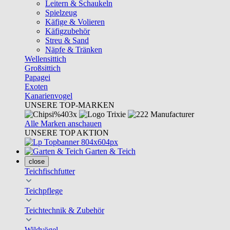
Leitern & Schaukeln
Spielzeug
Käfige & Volieren
Käfigzubehör
Streu & Sand
Näpfe & Tränken
Wellensittich
Großsittich
Papagei
Exoten
Kanarienvogel
UNSERE TOP-MARKEN
Alle Marken anschauen
UNSERE TOP AKTION
Garten & Teich
close
Teichfischfutter
Teichpflege
Teichtechnik & Zubehör
Wildvögel