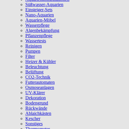
Süßwasser-Aquarien
Einsteiger-Sets
Nano-Aquarien
Aquarien-Möbel
Wasserpflege
Algenbekämpfung
Pflanzenpflege
Wassertests
Reinigen
Pumpen
Filter
Heizer & Kühler
Beleuchtung
Belüftung
CO2-Technik
Futterautomaten
Osmoseanlagen
UV-Klärer
Dekoration
Bodengrund
Rückwände
Ablaichkästen
Kescher
Sonstiges
Thermometer