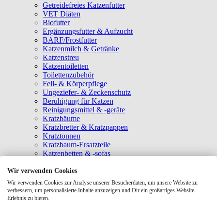
Getreidefreies Katzenfutter
VET Diäten
Biofutter
Ergänzungsfutter & Aufzucht
BARF/Frostfutter
Katzenmilch & Getränke
Katzenstreu
Katzentoiletten
Toilettenzubehör
Fell- & Körperpflege
Ungeziefer- & Zeckenschutz
Beruhigung für Katzen
Reinigungsmittel & -geräte
Kratzbäume
Kratzbretter & Kratzpappen
Kratztonnen
Kratzbaum-Ersatzteile
Katzenbetten & -sofas
Katzenhöhlen
Katzenhäuser
Wir verwenden Cookies
Hängematten & Fensterliegeplätze
Wir verwenden Cookies zur Analyse unserer Besucherdaten, um unsere Website zu
Katzendecken & -matten
verbessern, um personalisierte Inhalte anzuzeigen und Dir ein großartiges Website-
Baldrian- & Catnipspielzeug
Erlebnis zu bieten.
Spielmäuse & Bälle
Katzenangeln