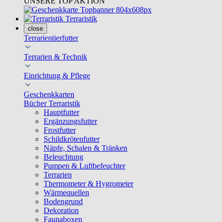
UNSERE TOP AKTION
Terraristik
close
Terrarientierfutter
Terrarien & Technik
Einrichtung & Pflege
Geschenkkarten
Bücher Terraristik
Hauptfutter
Ergänzungsfutter
Frostfutter
Schildkrötenfutter
Näpfe, Schalen & Tränken
Beleuchtung
Pumpen & Luftbefeuchter
Terrarien
Thermometer & Hygrometer
Wärmequellen
Bodengrund
Dekoration
Faunaboxen