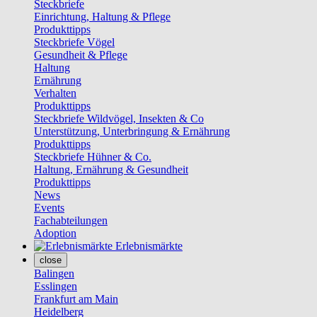
Steckbriefe
Einrichtung, Haltung & Pflege
Produkttipps
Steckbriefe Vögel
Gesundheit & Pflege
Haltung
Ernährung
Verhalten
Produkttipps
Steckbriefe Wildvögel, Insekten & Co
Unterstützung, Unterbringung & Ernährung
Produkttipps
Steckbriefe Hühner & Co.
Haltung, Ernährung & Gesundheit
Produkttipps
News
Events
Fachabteilungen
Adoption
Erlebnismärkte
close
Balingen
Esslingen
Frankfurt am Main
Heidelberg