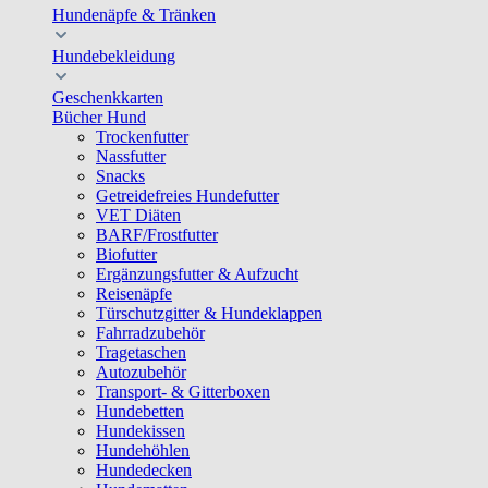
Hundenäpfe & Tränken
Hundebekleidung
Geschenkkarten
Bücher Hund
Trockenfutter
Nassfutter
Snacks
Getreidefreies Hundefutter
VET Diäten
BARF/Frostfutter
Biofutter
Ergänzungsfutter & Aufzucht
Reisenäpfe
Türschutzgitter & Hundeklappen
Fahrradzubehör
Tragetaschen
Autozubehör
Transport- & Gitterboxen
Hundebetten
Hundekissen
Hundehöhlen
Hundedecken