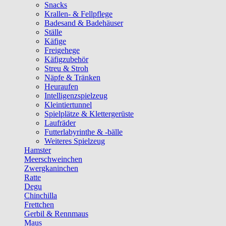
Snacks
Krallen- & Fellpflege
Badesand & Badehäuser
Ställe
Käfige
Freigehege
Käfigzubehör
Streu & Stroh
Näpfe & Tränken
Heuraufen
Intelligenzspielzeug
Kleintiertunnel
Spielplätze & Klettergerüste
Laufräder
Futterlabyrinthe & -bälle
Weiteres Spielzeug
Hamster
Meerschweinchen
Zwergkaninchen
Ratte
Degu
Chinchilla
Frettchen
Gerbil & Rennmaus
Maus