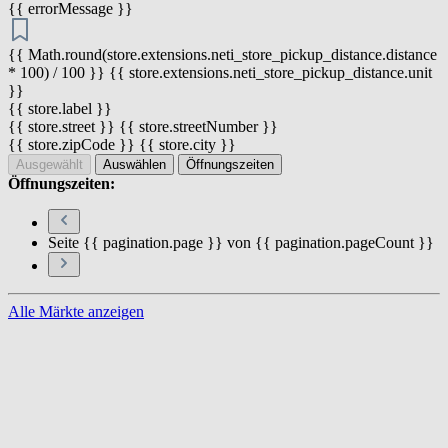
{{ errorMessage }}
{{ Math.round(store.extensions.neti_store_pickup_distance.distance
* 100) / 100 }} {{ store.extensions.neti_store_pickup_distance.unit
}}
{{ store.label }}
{{ store.street }} {{ store.streetNumber }}
{{ store.zipCode }} {{ store.city }}
Ausgewählt
Auswählen
Öffnungszeiten
Öffnungszeiten:
Seite {{ pagination.page }} von {{ pagination.pageCount }}
Alle Märkte anzeigen