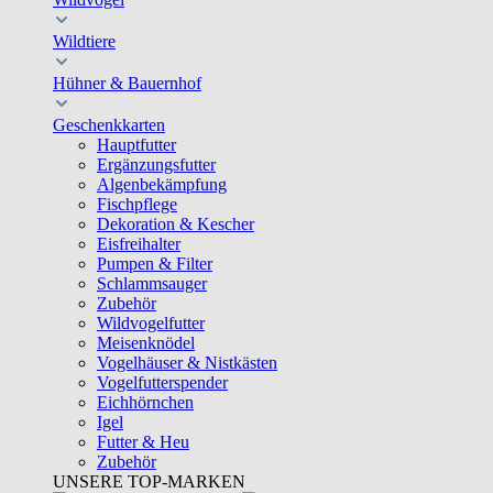
Wildtiere
Hühner & Bauernhof
Geschenkkarten
Hauptfutter
Ergänzungsfutter
Algenbekämpfung
Fischpflege
Dekoration & Kescher
Eisfreihalter
Pumpen & Filter
Schlammsauger
Zubehör
Wildvogelfutter
Meisenknödel
Vogelhäuser & Nistkästen
Vogelfutterspender
Eichhörnchen
Igel
Futter & Heu
Zubehör
UNSERE TOP-MARKEN