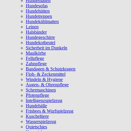
Hundematten
Hundesofas
Hundehütten
Hundetreppen
Hundekühlmatten
Leinen
Halsbänder
Hundegeschirre
Hundekotbeutel
Sicherheit im Dunkeln
Maulkörbe
Fellpflege
Zahnpflege
Bandagen & Schutzkragen
Floh- & Zeckenmittel
Windeln & Hygiene
Augen- & Ohrenpflege
Schermaschinen
Pfotenpflege
Intelligenzspielzeug
Hundebälle
Frisbees & Wurfspielzeug
Kuscheltiere
Wasserspielzeug
Quietschies