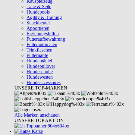
Kauspielzeug
Taue & Seile
Hundepools
Agility & Training
Snackbeutel
Apportieren
Erziehungshilfen
Futteraufbewahrung
Futterautomaten
Trinkflaschen
Futternäpfe
Hundemäntel
Hundepullover
Hundeschuhe
Hundewesten
Hundeaccessoires
UNSERE TOP-MARKEN
Alle Marken anschauen
UNSERE TOP AKTION
Katze