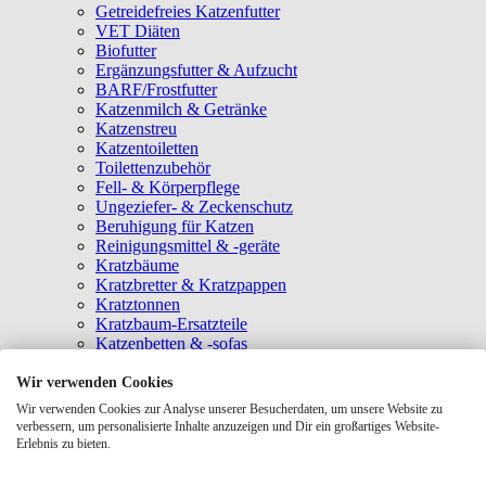
Getreidefreies Katzenfutter
VET Diäten
Biofutter
Ergänzungsfutter & Aufzucht
BARF/Frostfutter
Katzenmilch & Getränke
Katzenstreu
Katzentoiletten
Toilettenzubehör
Fell- & Körperpflege
Ungeziefer- & Zeckenschutz
Beruhigung für Katzen
Reinigungsmittel & -geräte
Kratzbäume
Kratzbretter & Kratzpappen
Kratztonnen
Kratzbaum-Ersatzteile
Katzenbetten & -sofas
Katzenhöhlen
Katzenhäuser
Wir verwenden Cookies
Hängematten & Fensterliegeplätze
Wir verwenden Cookies zur Analyse unserer Besucherdaten, um unsere Website zu
Katzendecken & -matten
verbessern, um personalisierte Inhalte anzuzeigen und Dir ein großartiges Website-
Baldrian- & Catnipspielzeug
Erlebnis zu bieten.
Spielmäuse & Bälle
Katzenangeln