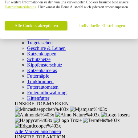
Für weitere Informationen zu den von uns verwendeten Cookies besuche bitte unsere
Intelligenzspielzeug
Datenschutzerklärung
. Hier kannst du Deine Auswahl auch jederzeit erneut anpassen.
Laserpointer & Elektrospielzeug
Katzentunnel
Clicker & Target Sticks für Katzen
Alle Cookies akzeptieren
Weiteres Katzenspielzeug
Individuelle Einstellungen
Transportboxen
Halsbänder
Tragetaschen
Geschirre & Leinen
Katzenklappen
Schutznetze
Kippfensterschutz
Katzenkameras
Futternäpfe
Trinkbrunnen
Futterautomaten
Futteraufbewahrung
Kittenfutter
UNSERE TOP-MARKEN
Alle Marken anschauen
UNSERE TOP AKTION