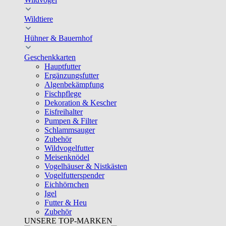
Wildtiere
Hühner & Bauernhof
Geschenkkarten
Hauptfutter
Ergänzungsfutter
Algenbekämpfung
Fischpflege
Dekoration & Kescher
Eisfreihalter
Pumpen & Filter
Schlammsauger
Zubehör
Wildvogelfutter
Meisenknödel
Vogelhäuser & Nistkästen
Vogelfutterspender
Eichhörnchen
Igel
Futter & Heu
Zubehör
UNSERE TOP-MARKEN