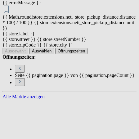
{{ errorMessage }}
{{ Math.round(store.extensions.neti_store_pickup_distance.distance
* 100) / 100 }} {{ store.extensions.neti_store_pickup_distance.unit
}}
{{ store.label }}
{{ store.street }} {{ store.streetNumber }}
{{ store.zipCode }} {{ store.city }}
Ausgewählt
Auswählen
Öffnungszeiten
Öffnungszeiten:
Seite {{ pagination.page }} von {{ pagination.pageCount }}
Alle Märkte anzeigen