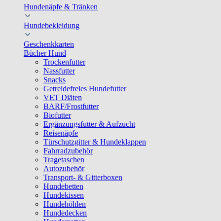
Hundenäpfe & Tränken
Hundebekleidung
Geschenkkarten
Bücher Hund
Trockenfutter
Nassfutter
Snacks
Getreidefreies Hundefutter
VET Diäten
BARF/Frostfutter
Biofutter
Ergänzungsfutter & Aufzucht
Reisenäpfe
Türschutzgitter & Hundeklappen
Fahrradzubehör
Tragetaschen
Autozubehör
Transport- & Gitterboxen
Hundebetten
Hundekissen
Hundehöhlen
Hundedecken