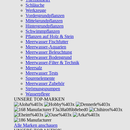
Schläuche
Werkzeuge
Vordergrundpflanzen
Mittelgrundpflanzen
Hintergrundpflanzen
Schwimmpflanzen
Pflanzen auf Holz & Stein
Meerwasser Fischfutter
Meerwasser-Aquarien
Meerwasser Beleuchtung
Meerwasser Bodengrund
Meerwasser-Filter & Technik
Meersalz
Meerwasser Tests
Spurenelemente
Meerwasser Zubehör
Strömungspumpen
Wasserpflege
UNSERE TOP-MARKEN
Alle Marken anschauen