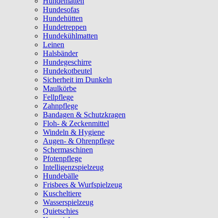
Hundematten
Hundesofas
Hundehütten
Hundetreppen
Hundekühlmatten
Leinen
Halsbänder
Hundegeschirre
Hundekotbeutel
Sicherheit im Dunkeln
Maulkörbe
Fellpflege
Zahnpflege
Bandagen & Schutzkragen
Floh- & Zeckenmittel
Windeln & Hygiene
Augen- & Ohrenpflege
Schermaschinen
Pfotenpflege
Intelligenzspielzeug
Hundebälle
Frisbees & Wurfspielzeug
Kuscheltiere
Wasserspielzeug
Quietschies