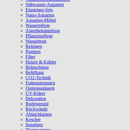
Süßwasser-Aquarien
Einsteiger-Sets
Nano-Aquarien
Aquarien-Möbel
Wasserpflege
Algenbekämpfung
Pflanzenpflege
Wassertests
Reinigen
Pumpen
Filter
Heizer & Kühler
Beleuchtung
Belüftung
CO2-Technik
Futterautomaten
Osmoseanlagen
UV-Klärer
Dekoration
Bodengrund
Rückwände
Ablaichkästen
Kescher
Sonstiges
Thermometer