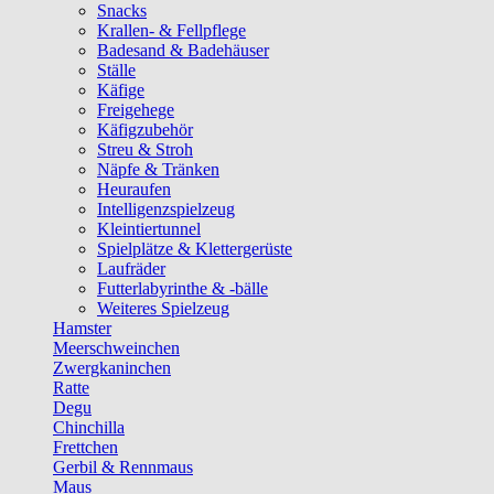
Snacks
Krallen- & Fellpflege
Badesand & Badehäuser
Ställe
Käfige
Freigehege
Käfigzubehör
Streu & Stroh
Näpfe & Tränken
Heuraufen
Intelligenzspielzeug
Kleintiertunnel
Spielplätze & Klettergerüste
Laufräder
Futterlabyrinthe & -bälle
Weiteres Spielzeug
Hamster
Meerschweinchen
Zwergkaninchen
Ratte
Degu
Chinchilla
Frettchen
Gerbil & Rennmaus
Maus