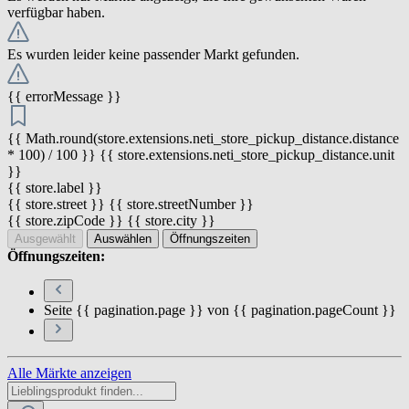
verfügbar haben.
Es wurden leider keine passender Markt gefunden.
{{ errorMessage }}
{{ Math.round(store.extensions.neti_store_pickup_distance.distance
* 100) / 100 }} {{ store.extensions.neti_store_pickup_distance.unit
}}
{{ store.label }}
{{ store.street }} {{ store.streetNumber }}
{{ store.zipCode }} {{ store.city }}
Ausgewählt
Auswählen
Öffnungszeiten
Öffnungszeiten:
Seite {{ pagination.page }} von {{ pagination.pageCount }}
Alle Märkte anzeigen