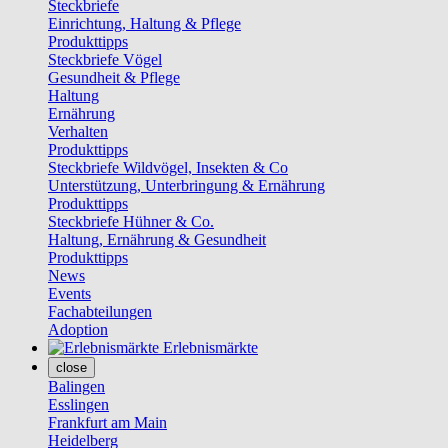
Steckbriefe
Einrichtung, Haltung & Pflege
Produkttipps
Steckbriefe Vögel
Gesundheit & Pflege
Haltung
Ernährung
Verhalten
Produkttipps
Steckbriefe Wildvögel, Insekten & Co
Unterstützung, Unterbringung & Ernährung
Produkttipps
Steckbriefe Hühner & Co.
Haltung, Ernährung & Gesundheit
Produkttipps
News
Events
Fachabteilungen
Adoption
Erlebnismärkte
close
Balingen
Esslingen
Frankfurt am Main
Heidelberg