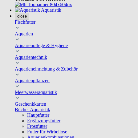
Aquaristik
close
Fischfutter
Aquarien
Aquarienpflege & Hygiene
Aquarientechnik
Aquarieneinrichtung & Zubehör
Aquarienpflanzen
Meerwasseraquaristik
Geschenkkarten
Bücher Aquaristik
Hauptfutter
Ergänzungsfutter
Frostfutter
Futter für Wirbellose
Aquarienkombinationen