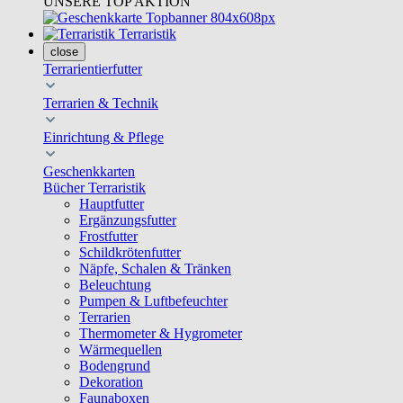
UNSERE TOP AKTION
Terraristik
close
Terrarientierfutter
Terrarien & Technik
Einrichtung & Pflege
Geschenkkarten
Bücher Terraristik
Hauptfutter
Ergänzungsfutter
Frostfutter
Schildkrötenfutter
Näpfe, Schalen & Tränken
Beleuchtung
Pumpen & Luftbefeuchter
Terrarien
Thermometer & Hygrometer
Wärmequellen
Bodengrund
Dekoration
Faunaboxen