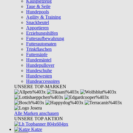
Kauspielzeug
Taue & Seile
Hundepools
Agility & Training
Snackbeutel
Apportieren
Erziehungshilfen
Futteraufbewahrung
Futterautomaten
Trinkflaschen
Futternäpfe
Hundemäntel
Hundepullover
Hundeschuhe
Hundewesten
Hundeaccessoires
UNSERE TOP-MARKEN
Alle Marken anschauen
UNSERE TOP AKTION
Katze