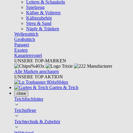
Leitern & Schaukeln
Spielzeug
Käfige & Volieren
Käfigzubehör
Streu & Sand
Näpfe & Tränken
Wellensittich
Großsittich
Papagei
Exoten
Kanarienvogel
UNSERE TOP-MARKEN
Alle Marken anschauen
UNSERE TOP AKTION
Garten & Teich
close
Teichfischfutter
Teichpflege
Teichtechnik & Zubehör
Wildvögel