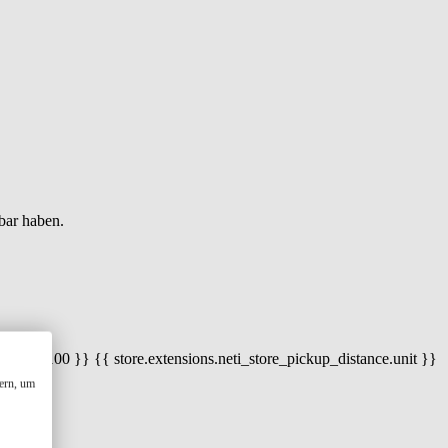
bar haben.
 100) / 100 }} {{ store.extensions.neti_store_pickup_distance.unit }}
ern, um