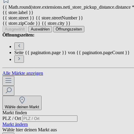
{{ Math.round(store.extensions.neti_store_pickup_distance.distance *
{{ store.label }}
{{ store.street }} {{ store.streetNumber }}
{{ store.zipCode }} {{ store.city }}
Ausgewählt
Auswählen
Öffnungszeiten
Öffnungszeiten:
Seite {{ pagination.page }} von {{ pagination.pageCount }}
Alle Märkte anzeigen
Wähle deinen Markt
Markt finden
PLZ / Ort
Markt ändern
Wähle hier deinen Markt aus