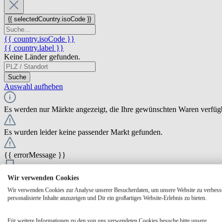
{{ selectedCountry.isoCode }}
{{ country.isoCode }}
{{ country.label }}
Keine Länder gefunden.
Suche
Auswahl aufheben
Es werden nur Märkte angezeigt, die Ihre gewünschten Waren verfüg
Es wurden leider keine passender Markt gefunden.
{{ errorMessage }}
{{ Math.round(store.extensions.neti_store_pickup_distance.distance *
Wir verwenden Cookies
{{ store.label }}
Wir verwenden Cookies zur Analyse unserer Besucherdaten, um unsere Website zu verbess
{{ store.street }} {{ store.streetNumber }}
personalisierte Inhalte anzuzeigen und Dir ein großartiges Website-Erlebnis zu bieten.
{{ store.zipCode }} {{ store.city }}
Ausgewählt
Auswählen
Öffnungszeiten
Für weitere Informationen zu den von uns verwendeten Cookies besuche bitte unsere