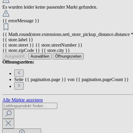
Es wurden leider keine passender Markt gefunden.
{{ errorMessage }}
{{ Math.round(store.extensions.neti_store_pickup_distance.distance *
{{ store.label }}
{{ store.street }} {{ store.streetNumber }}
{{ store.zipCode }} {{ store.city }}
Ausgewählt
Auswählen
Öffnungszeiten
Öffnungszeiten:
Seite {{ pagination.page }} von {{ pagination.pageCount }}
Alle Märkte anzeigen