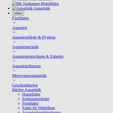
Aquaristik
close
Fischfutter
Aquarien
Aquarienpflege & Hygiene
Aquarientechnik
Aquarieneinrichtung & Zubehör
Aquarienpflanzen
Meerwasseraquaristik
Geschenkkarten
Bücher Aquaristik
Hauptfutter
Ergänzungsfutter
Frostfutter
Futter für Wirbellose
Aquarienkombinationen