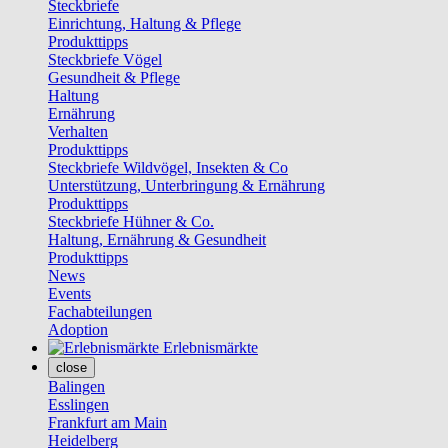
Steckbriefe
Einrichtung, Haltung & Pflege
Produkttipps
Steckbriefe Vögel
Gesundheit & Pflege
Haltung
Ernährung
Verhalten
Produkttipps
Steckbriefe Wildvögel, Insekten & Co
Unterstützung, Unterbringung & Ernährung
Produkttipps
Steckbriefe Hühner & Co.
Haltung, Ernährung & Gesundheit
Produkttipps
News
Events
Fachabteilungen
Adoption
Erlebnismärkte
close
Balingen
Esslingen
Frankfurt am Main
Heidelberg