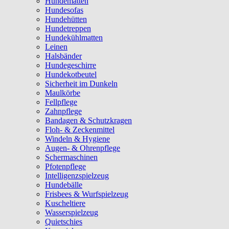
Hundematten
Hundesofas
Hundehütten
Hundetreppen
Hundekühlmatten
Leinen
Halsbänder
Hundegeschirre
Hundekotbeutel
Sicherheit im Dunkeln
Maulkörbe
Fellpflege
Zahnpflege
Bandagen & Schutzkragen
Floh- & Zeckenmittel
Windeln & Hygiene
Augen- & Ohrenpflege
Schermaschinen
Pfotenpflege
Intelligenzspielzeug
Hundebälle
Frisbees & Wurfspielzeug
Kuscheltiere
Wasserspielzeug
Quietschies