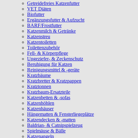
Getreidefreies Katzenfutter
VET Diäten
Biofutter
Ergänzungsfutter & Aufzucht
BARF/Frostfutter
Katzenmilch & Getränke
Katzenstreu
Katzentoiletten
Toilettenzubehör
Fell- & Körperpflege
Ungeziefer- & Zeckenschutz
Beruhigung für Katzen
Reinigungsmittel & -geräte
Kratzbäume
Kratzbretter & Kratzpappen
Kratztonnen
Kratzbaum-Ersatzteile
Katzenbetten & -sofas
Katzenhöhlen
Katzenhäuser
Hängematten & Fensterliegeplätze
Katzendecken & -matten
Baldrian- & Catnipspielzeug
Spielmäuse & Bälle
Katzenangeln