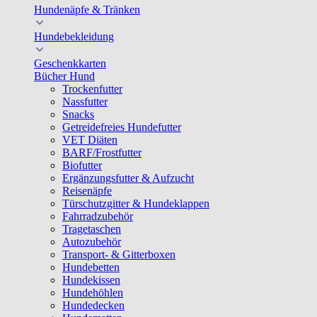
Hundenäpfe & Tränken
Hundebekleidung
Geschenkkarten
Bücher Hund
Trockenfutter
Nassfutter
Snacks
Getreidefreies Hundefutter
VET Diäten
BARF/Frostfutter
Biofutter
Ergänzungsfutter & Aufzucht
Reisenäpfe
Türschutzgitter & Hundeklappen
Fahrradzubehör
Tragetaschen
Autozubehör
Transport- & Gitterboxen
Hundebetten
Hundekissen
Hundehöhlen
Hundedecken