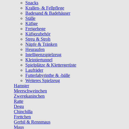
Snacks
Krallen- & Fellpflege
Badesand & Badehäuser
Ställe
Käfige
Freigehege
Käfigzubehör
Streu & Stroh
Näpfe & Tränken
Heuraufen
Intelligenzspielzeug
Kleintiertunnel
Spielplätze & Klettergerüste
Laufräder
Futterlabyrinthe & -bälle
Weiteres Spielzeug
Hamster
Meerschweinchen
Zwergkaninchen
Ratte
Degu
Chinchilla
Frettchen
Gerbil & Rennmaus
Maus