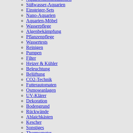
Süßwasser-Aquarien
Einsteiger-Sets
Nano-Aquarien
Aquarien-Möbel
Wasserpflege
Algenbekämpfung
Pflanzenpflege
Wassertests
Reinigen
Pumpen
Filter
Heizer & Kühler
Beleuchtung
Belüftung
CO2-Technik
Futterautomaten
Osmoseanlagen
UV-Klärer
Dekoration
Bodengrund
Rückwände
Ablaichkästen
Kescher
Sonstiges
Thermometer