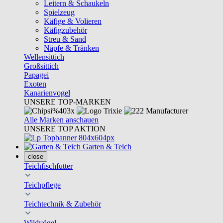
Leitern & Schaukeln
Spielzeug
Käfige & Volieren
Käfigzubehör
Streu & Sand
Näpfe & Tränken
Wellensittich
Großsittich
Papagei
Exoten
Kanarienvogel
UNSERE TOP-MARKEN
Alle Marken anschauen
UNSERE TOP AKTION
Garten & Teich
close
Teichfischfutter
Teichpflege
Teichtechnik & Zubehör
Wildvögel