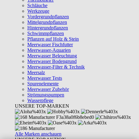
Schläuche
Werkzeuge
Vordergrundpflanzen
Mittelgrundpflanzen
Hintergrundpflanzen
Schwimmpflanzen
Pflanzen auf Holz & Stein
Meerwasser Fischfutter
Meerwasser-Aquarien
Meerwasser Beleuchtung
Meerwasser Bodengrund
Meerwasser-Filter & Technik
Meersalz
Meerwasser Tests
Spurenelemente
Meerwasser Zubehör
Strömungspumpen
Wasserpflege
UNSERE TOP-MARKEN
Alle Marken anschauen