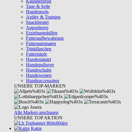
Kauspielzeug
Taue & Seile
Hundepools
Agility & Training
Snackbeutel
Apportieren
Erziehungshilfen
Futteraufbewahrung
Futterautomaten
Trinkflaschen
Futternäpfe
Hundemäntel
Hundepullover
Hundeschuhe
Hundewesten
Hundeaccessoires
UNSERE TOP-MARKEN
Alle Marken anschauen
UNSERE TOP AKTION
Katze