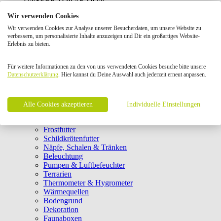
UNSERE TOP AKTION
Wir verwenden Cookies
Terraristik
Wir verwenden Cookies zur Analyse unserer Besucherdaten, um unsere Website zu
close
verbessern, um personalisierte Inhalte anzuzeigen und Dir ein großartiges Website-
Terrarientierfutter
Erlebnis zu bieten.
Terrarien & Technik
Für weitere Informationen zu den von uns verwendeten Cookies besuche bitte unsere
Datenschutzerklärung
Einrichtung & Pflege
. Hier kannst du Deine Auswahl auch jederzeit erneut anpassen.
Geschenkkarten
Bücher Terraristik
Alle Cookies akzeptieren
Individuelle Einstellungen
Hauptfutter
Ergänzungsfutter
Frostfutter
Schildkrötenfutter
Näpfe, Schalen & Tränken
Beleuchtung
Pumpen & Luftbefeuchter
Terrarien
Thermometer & Hygrometer
Wärmequellen
Bodengrund
Dekoration
Faunaboxen