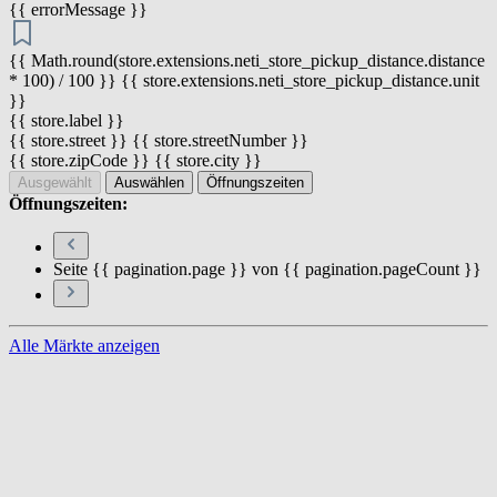
{{ errorMessage }}
{{ Math.round(store.extensions.neti_store_pickup_distance.distance
* 100) / 100 }} {{ store.extensions.neti_store_pickup_distance.unit
}}
{{ store.label }}
{{ store.street }} {{ store.streetNumber }}
{{ store.zipCode }} {{ store.city }}
Ausgewählt
Auswählen
Öffnungszeiten
Öffnungszeiten:
Seite {{ pagination.page }} von {{ pagination.pageCount }}
Alle Märkte anzeigen