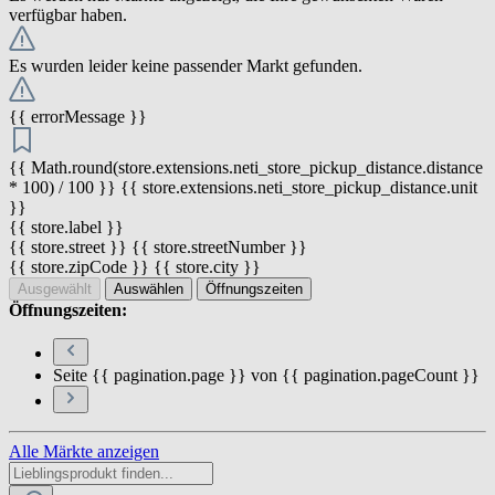
verfügbar haben.
Es wurden leider keine passender Markt gefunden.
{{ errorMessage }}
{{ Math.round(store.extensions.neti_store_pickup_distance.distance
* 100) / 100 }} {{ store.extensions.neti_store_pickup_distance.unit
}}
{{ store.label }}
{{ store.street }} {{ store.streetNumber }}
{{ store.zipCode }} {{ store.city }}
Ausgewählt
Auswählen
Öffnungszeiten
Öffnungszeiten:
Seite {{ pagination.page }} von {{ pagination.pageCount }}
Alle Märkte anzeigen