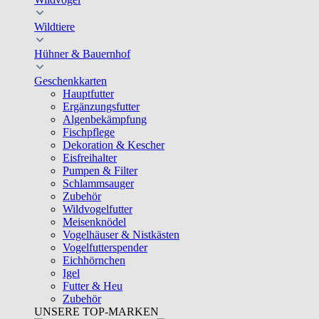
Wildtiere
Hühner & Bauernhof
Geschenkkarten
Hauptfutter
Ergänzungsfutter
Algenbekämpfung
Fischpflege
Dekoration & Kescher
Eisfreihalter
Pumpen & Filter
Schlammsauger
Zubehör
Wildvogelfutter
Meisenknödel
Vogelhäuser & Nistkästen
Vogelfutterspender
Eichhörnchen
Igel
Futter & Heu
Zubehör
UNSERE TOP-MARKEN