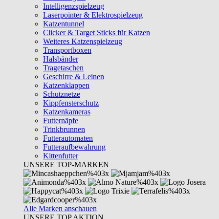
Intelligenzspielzeug
Laserpointer & Elektrospielzeug
Katzentunnel
Clicker & Target Sticks für Katzen
Weiteres Katzenspielzeug
Transportboxen
Halsbänder
Tragetaschen
Geschirre & Leinen
Katzenklappen
Schutznetze
Kippfensterschutz
Katzenkameras
Futternäpfe
Trinkbrunnen
Futterautomaten
Futteraufbewahrung
Kittenfutter
UNSERE TOP-MARKEN
Alle Marken anschauen
UNSERE TOP AKTION