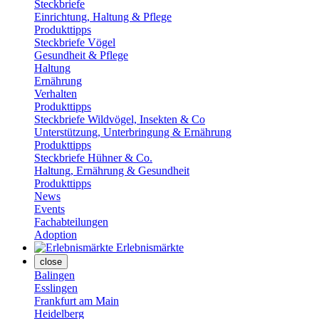
Steckbriefe
Einrichtung, Haltung & Pflege
Produkttipps
Steckbriefe Vögel
Gesundheit & Pflege
Haltung
Ernährung
Verhalten
Produkttipps
Steckbriefe Wildvögel, Insekten & Co
Unterstützung, Unterbringung & Ernährung
Produkttipps
Steckbriefe Hühner & Co.
Haltung, Ernährung & Gesundheit
Produkttipps
News
Events
Fachabteilungen
Adoption
Erlebnismärkte
close
Balingen
Esslingen
Frankfurt am Main
Heidelberg