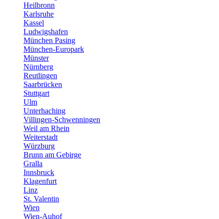
Heilbronn
Karlsruhe
Kassel
Ludwigshafen
München Pasing
München-Europark
Münster
Nürnberg
Reutlingen
Saarbrücken
Stuttgart
Ulm
Unterhaching
Villingen-Schwenningen
Weil am Rhein
Weiterstadt
Würzburg
Brunn am Gebirge
Gralla
Innsbruck
Klagenfurt
Linz
St. Valentin
Wien
Wien-Auhof