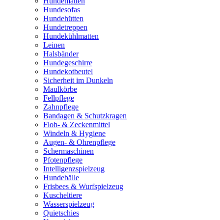
Hundematten
Hundesofas
Hundehütten
Hundetreppen
Hundekühlmatten
Leinen
Halsbänder
Hundegeschirre
Hundekotbeutel
Sicherheit im Dunkeln
Maulkörbe
Fellpflege
Zahnpflege
Bandagen & Schutzkragen
Floh- & Zeckenmittel
Windeln & Hygiene
Augen- & Ohrenpflege
Schermaschinen
Pfotenpflege
Intelligenzspielzeug
Hundebälle
Frisbees & Wurfspielzeug
Kuscheltiere
Wasserspielzeug
Quietschies