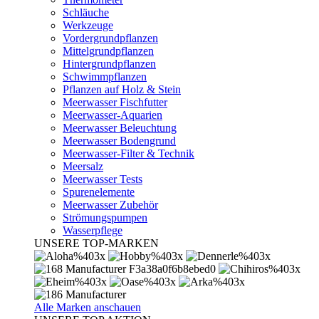
Schläuche
Werkzeuge
Vordergrundpflanzen
Mittelgrundpflanzen
Hintergrundpflanzen
Schwimmpflanzen
Pflanzen auf Holz & Stein
Meerwasser Fischfutter
Meerwasser-Aquarien
Meerwasser Beleuchtung
Meerwasser Bodengrund
Meerwasser-Filter & Technik
Meersalz
Meerwasser Tests
Spurenelemente
Meerwasser Zubehör
Strömungspumpen
Wasserpflege
UNSERE TOP-MARKEN
Alle Marken anschauen