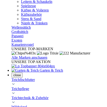
Leitern & Schaukeln
Spielzeug
Käfige & Volieren
Käfigzubehör
Streu & Sand
Näpfe & Tränken
Wellensittich
Großsittich
Papagei
Exoten
Kanarienvogel
UNSERE TOP-MARKEN
Alle Marken anschauen
UNSERE TOP AKTION
Garten & Teich
close
Teichfischfutter
Teichpflege
Teichtechnik & Zubehör
Wildvögel