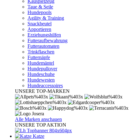
Kauspielzeug
Taue & Seile
Hundepools
Agility & Training
Snackbeutel
Apportieren
Erziehungshilfen
Futteraufbewahrung
Futterautomaten
Trinkflaschen
Futternäpfe
Hundemäntel
Hundepullover
Hundeschuhe
Hundewesten
Hundeaccessoires
UNSERE TOP-MARKEN
Alle Marken anschauen
UNSERE TOP AKTION
Katze