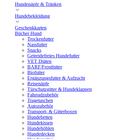
Hundenäpfe & Tränken
Hundebekleidung
Geschenkkarten
Bücher Hund
Trockenfutter
Nassfutter
Snacks
Getreidefreies Hundefutter
VET Diäten
BARF/Frostfutter
Biofutter
Ergänzungsfutter & Aufzucht
Reisenäpfe
Türschutzgitter & Hundeklappen
Fahrradzubehör
Tragetaschen
Autozubehör
Transport- & Gitterboxen
Hundebetten
Hundekissen
Hundehöhlen
Hundedecken