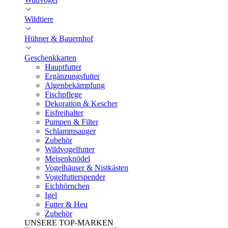
Wildtiere
Hühner & Bauernhof
Geschenkkarten
Hauptfutter
Ergänzungsfutter
Algenbekämpfung
Fischpflege
Dekoration & Kescher
Eisfreihalter
Pumpen & Filter
Schlammsauger
Zubehör
Wildvogelfutter
Meisenknödel
Vogelhäuser & Nistkästen
Vogelfutterspender
Eichhörnchen
Igel
Futter & Heu
Zubehör
UNSERE TOP-MARKEN