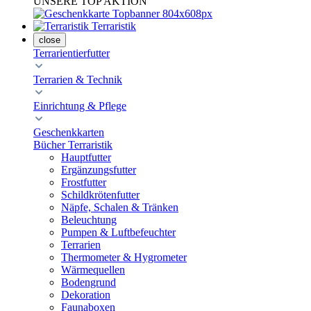
UNSERE TOP AKTION
Terraristik
close
Terrarientierfutter
Terrarien & Technik
Einrichtung & Pflege
Geschenkkarten
Bücher Terraristik
Hauptfutter
Ergänzungsfutter
Frostfutter
Schildkrötenfutter
Näpfe, Schalen & Tränken
Beleuchtung
Pumpen & Luftbefeuchter
Terrarien
Thermometer & Hygrometer
Wärmequellen
Bodengrund
Dekoration
Faunaboxen