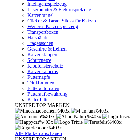
Intelligenzspielzeug
Laserpointer & Elektrospielzeug
Katzentunnel
Clicker & Target Sticks für Katzen
Weiteres Katzenspielzeug
Transportboxen
Halsbänder
Tragetaschen
Geschirre & Leinen
Katzenklappen
Schutznetze
Kippfensterschutz
Katzenkameras
Futternäpfe
Trinkbrunnen
Futterautomaten
Futteraufbewahrung
Kittenfutter
UNSERE TOP-MARKEN
Alle Marken anschauen
UNSERE TOP AKTION