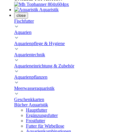
Aquaristik
close
Fischfutter
Aquarien
Aquarienpflege & Hygiene
Aquarientechnik
Aquarieneinrichtung & Zubehör
Aquarienpflanzen
Meerwasseraquaristik
Geschenkkarten
Bücher Aquaristik
Hauptfutter
Ergänzungsfutter
Frostfutter
Futter für Wirbellose
Aquarienkombinationen