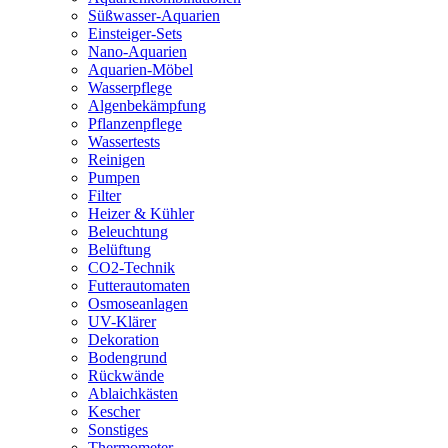
Süßwasser-Aquarien
Einsteiger-Sets
Nano-Aquarien
Aquarien-Möbel
Wasserpflege
Algenbekämpfung
Pflanzenpflege
Wassertests
Reinigen
Pumpen
Filter
Heizer & Kühler
Beleuchtung
Belüftung
CO2-Technik
Futterautomaten
Osmoseanlagen
UV-Klärer
Dekoration
Bodengrund
Rückwände
Ablaichkästen
Kescher
Sonstiges
Thermometer