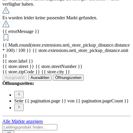
verfügbar haben.
Es wurden leider keine passender Markt gefunden.
{{ errorMessage }}
{{ Math.round(store.extensions.neti_store_pickup_distance.distance
* 100) / 100 }} {{ store.extensions.neti_store_pickup_distance.unit
}}
{{ store.label }}
{{ store.street }} {{ store.streetNumber }}
{{ store.zipCode }} {{ store.city }}
Ausgewählt
Auswählen
Öffnungszeiten
Öffnungszeiten:
Seite {{ pagination.page }} von {{ pagination.pageCount }}
Alle Märkte anzeigen