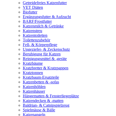
Getreidefreies Katzenfutter
VET Diäten
Biofutter
Ergänzungsfutter & Aufzucht
BARF/Frostfutter
Katzenmilch & Getränke
Katzenstreu
Katzentoiletten
Toilettenzubehör
Fell- & Körperpflege
Ungeziefer- & Zeckenschutz
Beruhigung für Katzen
Reinigungsmittel & -geräte
Kratzbäume
Kratzbretter & Kratzpappen
Kratztonnen
Kratzbaum-Ersatzteile
Katzenbetten & -sofas
Katzenhöhlen
Katzenhäuser
Hängematten & Fensterliegeplätze
Katzendecken & -matten
Baldrian- & Catnipspielzeug
Spielmäuse & Bälle
Katzenangeln