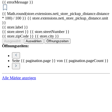
{{ errorMessage }}
{{ Math.round(store.extensions.neti_store_pickup_distance.distance
* 100) / 100 }} {{ store.extensions.neti_store_pickup_distance.unit
}}
{{ store.label }}
{{ store.street }} {{ store.streetNumber }}
{{ store.zipCode }} {{ store.city }}
Ausgewählt
Auswählen
Öffnungszeiten
Öffnungszeiten:
Seite {{ pagination.page }} von {{ pagination.pageCount }}
Alle Märkte anzeigen