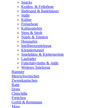
Snacks
Krallen- & Fellpflege
Badesand & Badehäuser
Ställe
Käfige
Freigehege
Käfigzubehör
Streu & Stroh
Näpfe & Tränken
Heuraufen
Intelligenzspielzeug
Kleintiertunnel
Spielplätze & Klettergerüste
Laufräder
Futterlabyrinthe & -bälle
Weiteres Spielzeug
Hamster
Meerschweinchen
Zwergkaninchen
Ratte
Degu
Chinchilla
Frettchen
Gerbil & Rennmaus
Maus