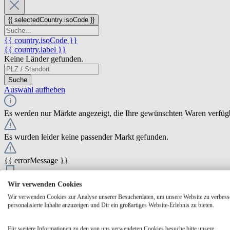
{{ selectedCountry.isoCode }}
{{ country.isoCode }}
{{ country.label }}
Keine Länder gefunden.
Suche
Auswahl aufheben
Es werden nur Märkte angezeigt, die Ihre gewünschten Waren verfüg
Es wurden leider keine passender Markt gefunden.
{{ errorMessage }}
{{ Math.round(store.extensions.neti_store_pickup_distance.distance *
Wir verwenden Cookies
{{ store.label }}
Wir verwenden Cookies zur Analyse unserer Besucherdaten, um unsere Website zu verbess
{{ store.street }} {{ store.streetNumber }}
personalisierte Inhalte anzuzeigen und Dir ein großartiges Website-Erlebnis zu bieten.
{{ store.zipCode }} {{ store.city }}
Ausgewählt
Auswählen
Öffnungszeiten
Für weitere Informationen zu den von uns verwendeten Cookies besuche bitte unsere