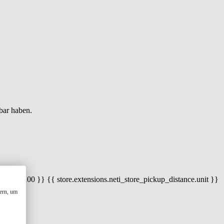
bar haben.
 100) / 100 }} {{ store.extensions.neti_store_pickup_distance.unit }}
ern, um