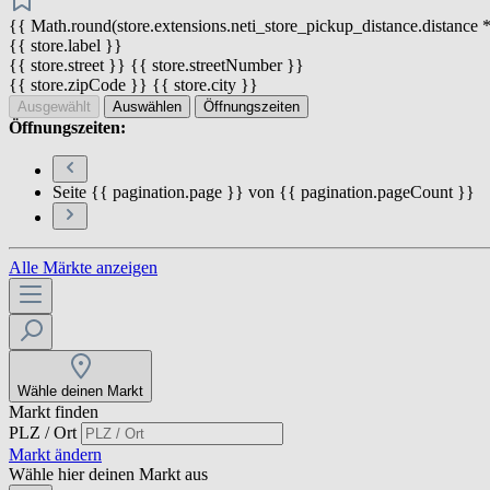
{{ Math.round(store.extensions.neti_store_pickup_distance.distance *
{{ store.label }}
{{ store.street }} {{ store.streetNumber }}
{{ store.zipCode }} {{ store.city }}
Ausgewählt
Auswählen
Öffnungszeiten
Öffnungszeiten:
Seite {{ pagination.page }} von {{ pagination.pageCount }}
Alle Märkte anzeigen
Wähle deinen Markt
Markt finden
PLZ / Ort
Markt ändern
Wähle hier deinen Markt aus