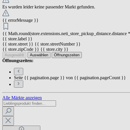
Es wurden leider keine passender Markt gefunden.
{{ errorMessage }}
{{ Math.round(store.extensions.neti_store_pickup_distance.distance *
{{ store.label }}
{{ store.street }} {{ store.streetNumber }}
{{ store.zipCode }} {{ store.city }}
Ausgewählt
Auswählen
Öffnungszeiten
Öffnungszeiten:
Seite {{ pagination.page }} von {{ pagination.pageCount }}
Alle Märkte anzeigen