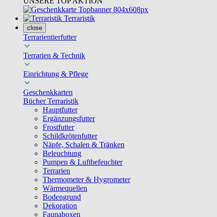
UNSERE TOP AKTION
Terraristik
close
Terrarientierfutter
Terrarien & Technik
Einrichtung & Pflege
Geschenkkarten
Bücher Terraristik
Hauptfutter
Ergänzungsfutter
Frostfutter
Schildkrötenfutter
Näpfe, Schalen & Tränken
Beleuchtung
Pumpen & Luftbefeuchter
Terrarien
Thermometer & Hygrometer
Wärmequellen
Bodengrund
Dekoration
Faunaboxen