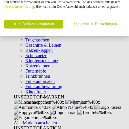
Für weitere Informationen zu den von uns verwendeten Cookies besuche bitte unsere
Intelligenzspielzeug
Datenschutzerklärung
. Hier kannst du Deine Auswahl auch jederzeit erneut anpassen.
Laserpointer & Elektrospielzeug
Katzentunnel
Clicker & Target Sticks für Katzen
Alle Cookies akzeptieren
Weiteres Katzenspielzeug
Individuelle Einstellungen
Transportboxen
Halsbänder
Tragetaschen
Geschirre & Leinen
Katzenklappen
Schutznetze
Kippfensterschutz
Katzenkameras
Futternäpfe
Trinkbrunnen
Futterautomaten
Futteraufbewahrung
Kittenfutter
UNSERE TOP-MARKEN
Alle Marken anschauen
UNSERE TOP AKTION