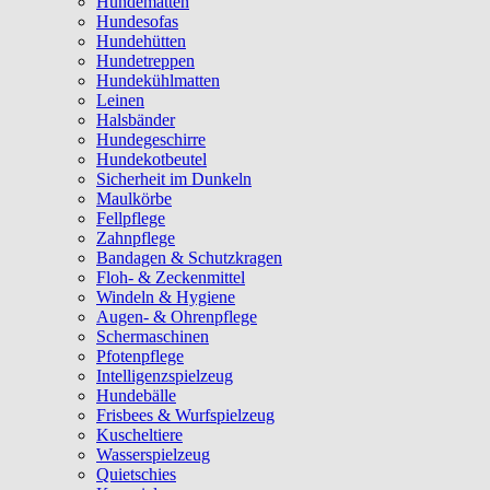
Hundematten
Hundesofas
Hundehütten
Hundetreppen
Hundekühlmatten
Leinen
Halsbänder
Hundegeschirre
Hundekotbeutel
Sicherheit im Dunkeln
Maulkörbe
Fellpflege
Zahnpflege
Bandagen & Schutzkragen
Floh- & Zeckenmittel
Windeln & Hygiene
Augen- & Ohrenpflege
Schermaschinen
Pfotenpflege
Intelligenzspielzeug
Hundebälle
Frisbees & Wurfspielzeug
Kuscheltiere
Wasserspielzeug
Quietschies