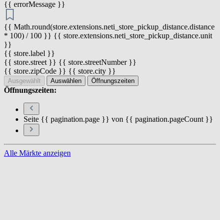
{{ errorMessage }}
{{ Math.round(store.extensions.neti_store_pickup_distance.distance
* 100) / 100 }} {{ store.extensions.neti_store_pickup_distance.unit
}}
{{ store.label }}
{{ store.street }} {{ store.streetNumber }}
{{ store.zipCode }} {{ store.city }}
Ausgewählt
Auswählen
Öffnungszeiten
Öffnungszeiten:
Seite {{ pagination.page }} von {{ pagination.pageCount }}
Alle Märkte anzeigen