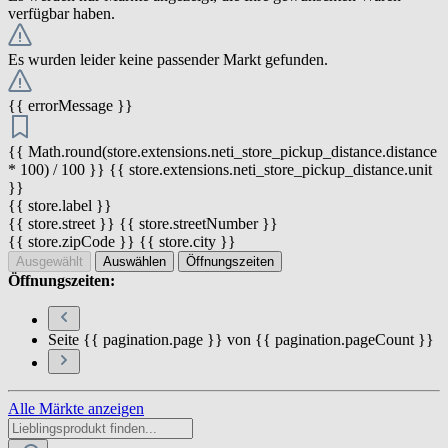
verfügbar haben.
Es wurden leider keine passender Markt gefunden.
{{ errorMessage }}
{{ Math.round(store.extensions.neti_store_pickup_distance.distance
* 100) / 100 }} {{ store.extensions.neti_store_pickup_distance.unit
}}
{{ store.label }}
{{ store.street }} {{ store.streetNumber }}
{{ store.zipCode }} {{ store.city }}
Ausgewählt
Auswählen
Öffnungszeiten
Öffnungszeiten:
Seite {{ pagination.page }} von {{ pagination.pageCount }}
Alle Märkte anzeigen