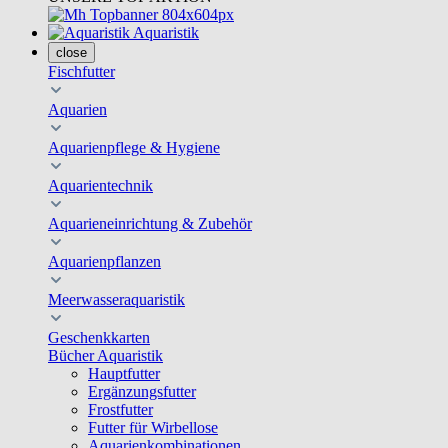
Aquaristik
close
Fischfutter
Aquarien
Aquarienpflege & Hygiene
Aquarientechnik
Aquarieneinrichtung & Zubehör
Aquarienpflanzen
Meerwasseraquaristik
Geschenkkarten
Bücher Aquaristik
Hauptfutter
Ergänzungsfutter
Frostfutter
Futter für Wirbellose
Aquarienkombinationen