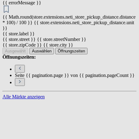
{{ errorMessage }}
{{ Math.round(store.extensions.neti_store_pickup_distance.distance
* 100) / 100 }} {{ store.extensions.neti_store_pickup_distance.unit
}}
{{ store.label }}
{{ store.street }} {{ store.streetNumber }}
{{ store.zipCode }} {{ store.city }}
Ausgewählt
Auswählen
Öffnungszeiten
Öffnungszeiten:
Seite {{ pagination.page }} von {{ pagination.pageCount }}
Alle Märkte anzeigen