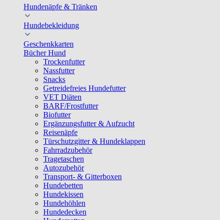
Hundenäpfe & Tränken
Hundebekleidung
Geschenkkarten
Bücher Hund
Trockenfutter
Nassfutter
Snacks
Getreidefreies Hundefutter
VET Diäten
BARF/Frostfutter
Biofutter
Ergänzungsfutter & Aufzucht
Reisenäpfe
Türschutzgitter & Hundeklappen
Fahrradzubehör
Tragetaschen
Autozubehör
Transport- & Gitterboxen
Hundebetten
Hundekissen
Hundehöhlen
Hundedecken