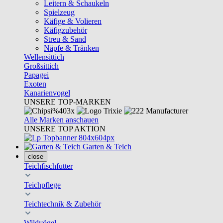
Leitern & Schaukeln
Spielzeug
Käfige & Volieren
Käfigzubehör
Streu & Sand
Näpfe & Tränken
Wellensittich
Großsittich
Papagei
Exoten
Kanarienvogel
UNSERE TOP-MARKEN
Alle Marken anschauen
UNSERE TOP AKTION
Garten & Teich
close
Teichfischfutter
Teichpflege
Teichtechnik & Zubehör
Wildvögel