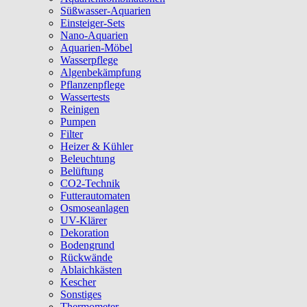
Süßwasser-Aquarien
Einsteiger-Sets
Nano-Aquarien
Aquarien-Möbel
Wasserpflege
Algenbekämpfung
Pflanzenpflege
Wassertests
Reinigen
Pumpen
Filter
Heizer & Kühler
Beleuchtung
Belüftung
CO2-Technik
Futterautomaten
Osmoseanlagen
UV-Klärer
Dekoration
Bodengrund
Rückwände
Ablaichkästen
Kescher
Sonstiges
Thermometer