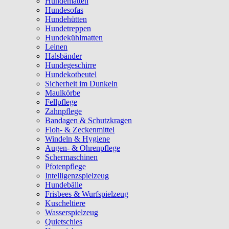
Hundematten
Hundesofas
Hundehütten
Hundetreppen
Hundekühlmatten
Leinen
Halsbänder
Hundegeschirre
Hundekotbeutel
Sicherheit im Dunkeln
Maulkörbe
Fellpflege
Zahnpflege
Bandagen & Schutzkragen
Floh- & Zeckenmittel
Windeln & Hygiene
Augen- & Ohrenpflege
Schermaschinen
Pfotenpflege
Intelligenzspielzeug
Hundebälle
Frisbees & Wurfspielzeug
Kuscheltiere
Wasserspielzeug
Quietschies