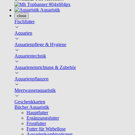
Aquaristik
close
Fischfutter
Aquarien
Aquarienpflege & Hygiene
Aquarientechnik
Aquarieneinrichtung & Zubehör
Aquarienpflanzen
Meerwasseraquaristik
Geschenkkarten
Bücher Aquaristik
Hauptfutter
Ergänzungsfutter
Frostfutter
Futter für Wirbellose
Aquarienkombinationen