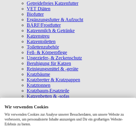
Getreidefreies Katzenfutter
VET Diäten
Biofutter
Ergänzungsfutter & Aufzucht
BARF/Frostfutter
Katzenmilch & Getränke
Katzenstreu
Katzentoiletten
Toilettenzubehör
Fell- & Körperpflege
Ungeziefer- & Zeckenschutz
Beruhigung für Katzen
Reinigungsmittel & -geräte
Kratzbäume
Kratzbretter & Kratzpappen
Kratztonnen
Kratzbaum-Ersatzteile
Katzenbetten & -sofas
Katzenhöhlen
Katzenhäuser
Wir verwenden Cookies
Hängematten & Fensterliegeplätze
Wir verwenden Cookies zur Analyse unserer Besucherdaten, um unsere Website zu
Katzendecken & -matten
verbessern, um personalisierte Inhalte anzuzeigen und Dir ein großartiges Website-
Baldrian- & Catnipspielzeug
Erlebnis zu bieten.
Spielmäuse & Bälle
Katzenangeln