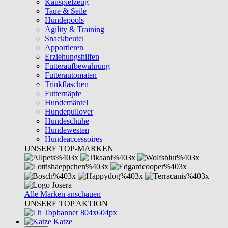
Kauspielzeug
Taue & Seile
Hundepools
Agility & Training
Snackbeutel
Apportieren
Erziehungshilfen
Futteraufbewahrung
Futterautomaten
Trinkflaschen
Futternäpfe
Hundemäntel
Hundepullover
Hundeschuhe
Hundewesten
Hundeaccessoires
UNSERE TOP-MARKEN
Alle Marken anschauen
UNSERE TOP AKTION
Katze