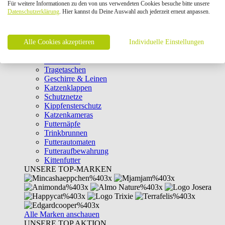
Für weitere Informationen zu den von uns verwendeten Cookies besuche bitte unsere
Intelligenzspielzeug
Datenschutzerklärung
. Hier kannst du Deine Auswahl auch jederzeit erneut anpassen.
Laserpointer & Elektrospielzeug
Katzentunnel
Clicker & Target Sticks für Katzen
Alle Cookies akzeptieren
Weiteres Katzenspielzeug
Individuelle Einstellungen
Transportboxen
Halsbänder
Tragetaschen
Geschirre & Leinen
Katzenklappen
Schutznetze
Kippfensterschutz
Katzenkameras
Futternäpfe
Trinkbrunnen
Futterautomaten
Futteraufbewahrung
Kittenfutter
UNSERE TOP-MARKEN
Alle Marken anschauen
UNSERE TOP AKTION