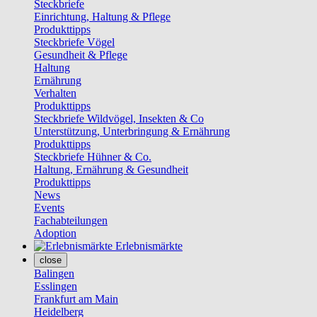
Steckbriefe
Einrichtung, Haltung & Pflege
Produkttipps
Steckbriefe Vögel
Gesundheit & Pflege
Haltung
Ernährung
Verhalten
Produkttipps
Steckbriefe Wildvögel, Insekten & Co
Unterstützung, Unterbringung & Ernährung
Produkttipps
Steckbriefe Hühner & Co.
Haltung, Ernährung & Gesundheit
Produkttipps
News
Events
Fachabteilungen
Adoption
Erlebnismärkte
close
Balingen
Esslingen
Frankfurt am Main
Heidelberg