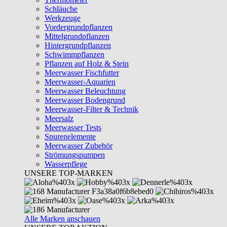
Schläuche
Werkzeuge
Vordergrundpflanzen
Mittelgrundpflanzen
Hintergrundpflanzen
Schwimmpflanzen
Pflanzen auf Holz & Stein
Meerwasser Fischfutter
Meerwasser-Aquarien
Meerwasser Beleuchtung
Meerwasser Bodengrund
Meerwasser-Filter & Technik
Meersalz
Meerwasser Tests
Spurenelemente
Meerwasser Zubehör
Strömungspumpen
Wasserpflege
UNSERE TOP-MARKEN
Alle Marken anschauen