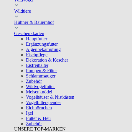
Wildtiere
Hühner & Bauernhof
Geschenkkarten
Hauptfutter
Ergänzungsfutter
Algenbekämpfung
Fischpflege
Dekoration & Kescher
Eisfreihalter
Pumpen & Filter
Schlammsauger
Zubehör
Wildvogelfutter
Meisenknödel
Vogelhäuser & Nistkästen
Vogelfutterspender
Eichhörnchen
Igel
Futter & Heu
Zubehör
UNSERE TOP-MARKEN