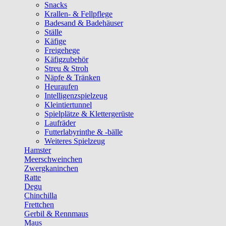
Snacks
Krallen- & Fellpflege
Badesand & Badehäuser
Ställe
Käfige
Freigehege
Käfigzubehör
Streu & Stroh
Näpfe & Tränken
Heuraufen
Intelligenzspielzeug
Kleintiertunnel
Spielplätze & Klettergerüste
Laufräder
Futterlabyrinthe & -bälle
Weiteres Spielzeug
Hamster
Meerschweinchen
Zwergkaninchen
Ratte
Degu
Chinchilla
Frettchen
Gerbil & Rennmaus
Maus