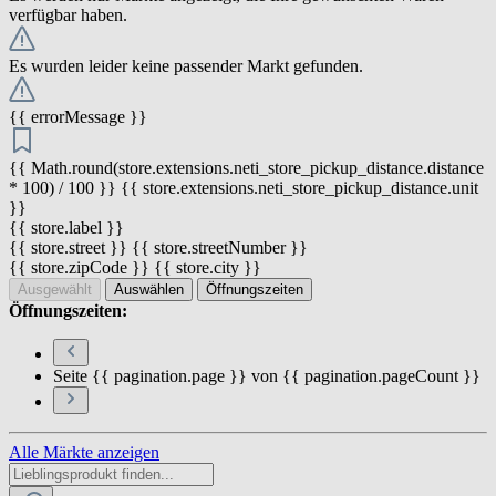
verfügbar haben.
Es wurden leider keine passender Markt gefunden.
{{ errorMessage }}
{{ Math.round(store.extensions.neti_store_pickup_distance.distance
* 100) / 100 }} {{ store.extensions.neti_store_pickup_distance.unit
}}
{{ store.label }}
{{ store.street }} {{ store.streetNumber }}
{{ store.zipCode }} {{ store.city }}
Ausgewählt
Auswählen
Öffnungszeiten
Öffnungszeiten:
Seite {{ pagination.page }} von {{ pagination.pageCount }}
Alle Märkte anzeigen