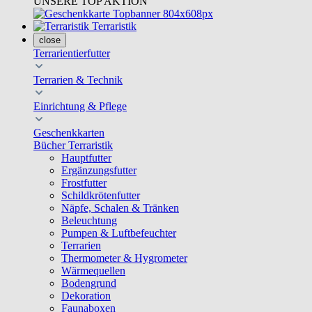
UNSERE TOP AKTION
Terraristik
close
Terrarientierfutter
Terrarien & Technik
Einrichtung & Pflege
Geschenkkarten
Bücher Terraristik
Hauptfutter
Ergänzungsfutter
Frostfutter
Schildkrötenfutter
Näpfe, Schalen & Tränken
Beleuchtung
Pumpen & Luftbefeuchter
Terrarien
Thermometer & Hygrometer
Wärmequellen
Bodengrund
Dekoration
Faunaboxen