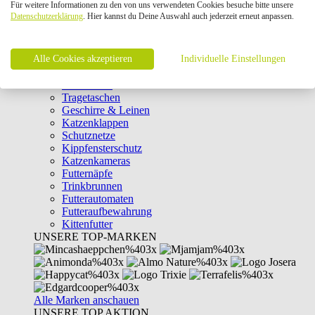
Für weitere Informationen zu den von uns verwendeten Cookies besuche bitte unsere
Intelligenzspielzeug
Datenschutzerklärung
. Hier kannst du Deine Auswahl auch jederzeit erneut anpassen.
Laserpointer & Elektrospielzeug
Katzentunnel
Clicker & Target Sticks für Katzen
Alle Cookies akzeptieren
Weiteres Katzenspielzeug
Individuelle Einstellungen
Transportboxen
Halsbänder
Tragetaschen
Geschirre & Leinen
Katzenklappen
Schutznetze
Kippfensterschutz
Katzenkameras
Futternäpfe
Trinkbrunnen
Futterautomaten
Futteraufbewahrung
Kittenfutter
UNSERE TOP-MARKEN
Alle Marken anschauen
UNSERE TOP AKTION