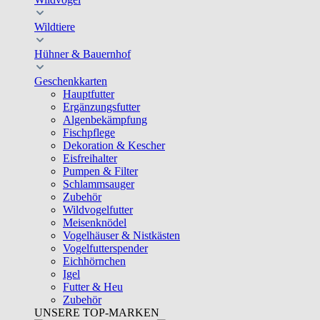
Wildtiere
Hühner & Bauernhof
Geschenkkarten
Hauptfutter
Ergänzungsfutter
Algenbekämpfung
Fischpflege
Dekoration & Kescher
Eisfreihalter
Pumpen & Filter
Schlammsauger
Zubehör
Wildvogelfutter
Meisenknödel
Vogelhäuser & Nistkästen
Vogelfutterspender
Eichhörnchen
Igel
Futter & Heu
Zubehör
UNSERE TOP-MARKEN