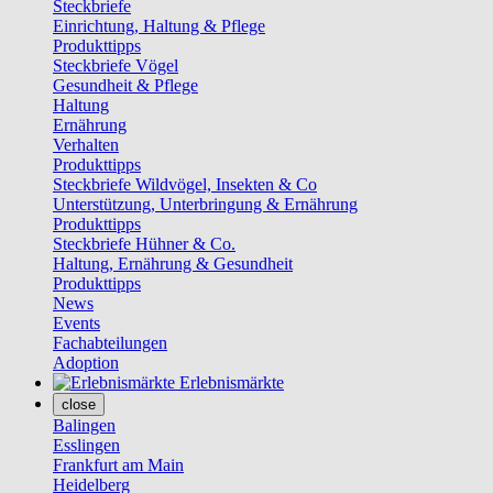
Steckbriefe
Einrichtung, Haltung & Pflege
Produkttipps
Steckbriefe Vögel
Gesundheit & Pflege
Haltung
Ernährung
Verhalten
Produkttipps
Steckbriefe Wildvögel, Insekten & Co
Unterstützung, Unterbringung & Ernährung
Produkttipps
Steckbriefe Hühner & Co.
Haltung, Ernährung & Gesundheit
Produkttipps
News
Events
Fachabteilungen
Adoption
Erlebnismärkte
close
Balingen
Esslingen
Frankfurt am Main
Heidelberg