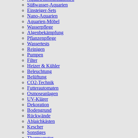
Süßwasser-Aquarien
Einsteiger-Sets
Nano-Aquarien
Aquarien-Möbel
Wasserpflege
Algenbekämpfung
Pflanzenpflege
Wassertests
Reinigen
Pumpen
Filter
Heizer & Kühler
Beleuchtung
Belüftung
CO2-Technik
Futterautomaten
Osmoseanlagen
UV-Klärer
Dekoration
Bodengrund
Rückwände
Ablaichkästen
Kescher
Sonstiges
Thermometer