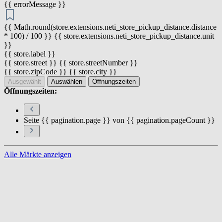
{{ errorMessage }}
{{ Math.round(store.extensions.neti_store_pickup_distance.distance
* 100) / 100 }} {{ store.extensions.neti_store_pickup_distance.unit
}}
{{ store.label }}
{{ store.street }} {{ store.streetNumber }}
{{ store.zipCode }} {{ store.city }}
Ausgewählt
Auswählen
Öffnungszeiten
Öffnungszeiten:
Seite {{ pagination.page }} von {{ pagination.pageCount }}
Alle Märkte anzeigen