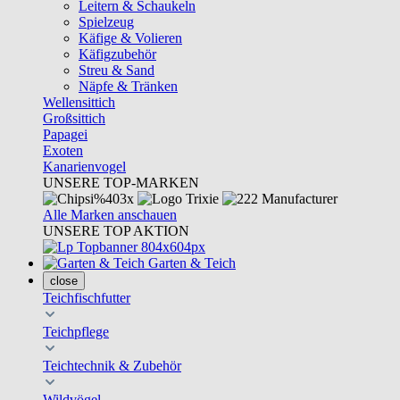
Leitern & Schaukeln
Spielzeug
Käfige & Volieren
Käfigzubehör
Streu & Sand
Näpfe & Tränken
Wellensittich
Großsittich
Papagei
Exoten
Kanarienvogel
UNSERE TOP-MARKEN
Alle Marken anschauen
UNSERE TOP AKTION
Garten & Teich
close
Teichfischfutter
Teichpflege
Teichtechnik & Zubehör
Wildvögel