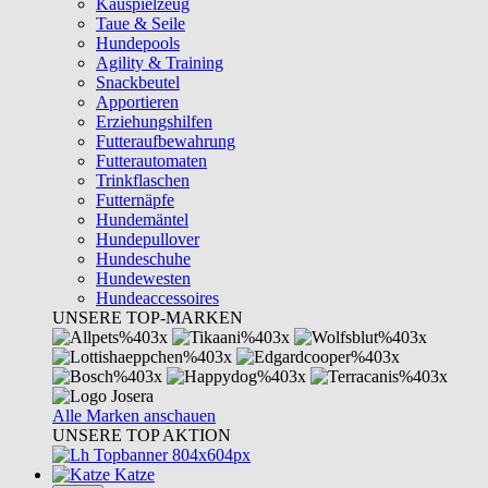
Kauspielzeug
Taue & Seile
Hundepools
Agility & Training
Snackbeutel
Apportieren
Erziehungshilfen
Futteraufbewahrung
Futterautomaten
Trinkflaschen
Futternäpfe
Hundemäntel
Hundepullover
Hundeschuhe
Hundewesten
Hundeaccessoires
UNSERE TOP-MARKEN
Alle Marken anschauen
UNSERE TOP AKTION
Katze