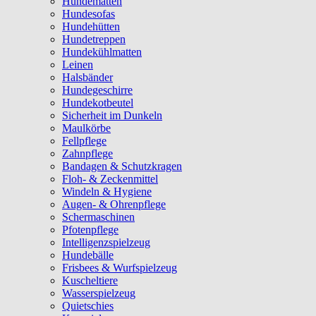
Hundematten
Hundesofas
Hundehütten
Hundetreppen
Hundekühlmatten
Leinen
Halsbänder
Hundegeschirre
Hundekotbeutel
Sicherheit im Dunkeln
Maulkörbe
Fellpflege
Zahnpflege
Bandagen & Schutzkragen
Floh- & Zeckenmittel
Windeln & Hygiene
Augen- & Ohrenpflege
Schermaschinen
Pfotenpflege
Intelligenzspielzeug
Hundebälle
Frisbees & Wurfspielzeug
Kuscheltiere
Wasserspielzeug
Quietschies