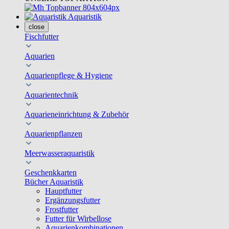
Aquaristik
close
Fischfutter
Aquarien
Aquarienpflege & Hygiene
Aquarientechnik
Aquarieneinrichtung & Zubehör
Aquarienpflanzen
Meerwasseraquaristik
Geschenkkarten
Bücher Aquaristik
Hauptfutter
Ergänzungsfutter
Frostfutter
Futter für Wirbellose
Aquarienkombinationen