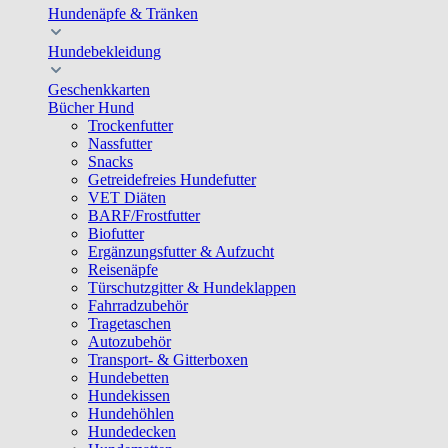
Hundenäpfe & Tränken
Hundebekleidung
Geschenkkarten
Bücher Hund
Trockenfutter
Nassfutter
Snacks
Getreidefreies Hundefutter
VET Diäten
BARF/Frostfutter
Biofutter
Ergänzungsfutter & Aufzucht
Reisenäpfe
Türschutzgitter & Hundeklappen
Fahrradzubehör
Tragetaschen
Autozubehör
Transport- & Gitterboxen
Hundebetten
Hundekissen
Hundehöhlen
Hundedecken