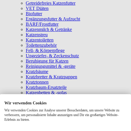
Getreidefreies Katzenfutter
VET Diäten
Biofutter
Ergänzungsfutter & Aufzucht
BARF/Frostfutter
Katzenmilch & Getränke
Katzenstreu
Katzentoiletten
Toilettenzubehör
Fell- & Körperpflege
Ungeziefer- & Zeckenschutz
Beruhigung für Katzen
Reinigungsmittel & -geräte
Kratzbäume
Kratzbretter & Kratzpappen
Kratztonnen
Kratzbaum-Ersatzteile
Katzenbetten & -sofas
Katzenhöhlen
Katzenhäuser
Wir verwenden Cookies
Hängematten & Fensterliegeplätze
Wir verwenden Cookies zur Analyse unserer Besucherdaten, um unsere Website zu
Katzendecken & -matten
verbessern, um personalisierte Inhalte anzuzeigen und Dir ein großartiges Website-
Baldrian- & Catnipspielzeug
Erlebnis zu bieten.
Spielmäuse & Bälle
Katzenangeln