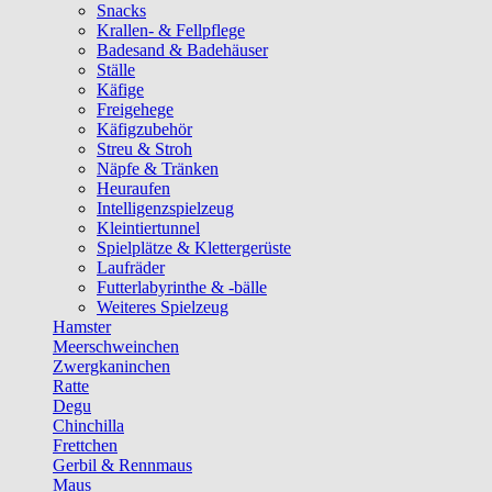
Snacks
Krallen- & Fellpflege
Badesand & Badehäuser
Ställe
Käfige
Freigehege
Käfigzubehör
Streu & Stroh
Näpfe & Tränken
Heuraufen
Intelligenzspielzeug
Kleintiertunnel
Spielplätze & Klettergerüste
Laufräder
Futterlabyrinthe & -bälle
Weiteres Spielzeug
Hamster
Meerschweinchen
Zwergkaninchen
Ratte
Degu
Chinchilla
Frettchen
Gerbil & Rennmaus
Maus