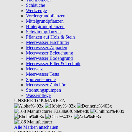
Schläuche
Werkzeuge
Vordergrundpflanzen
Mittelgrundpflanzen
Hintergrundpflanzen
Schwimmpflanzen
Pflanzen auf Holz & Stein
Meerwasser Fischfutter
Meerwasser-Aquarien
Meerwasser Beleuchtung
Meerwasser Bodengrund
Meerwasser-Filter & Technik
Meersalz
Meerwasser Tests
Spurenelemente
Meerwasser Zubehör
Strömungspumpen
Wasserpflege
UNSERE TOP-MARKEN
Alle Marken anschauen