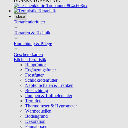
UNSERE TOP AKTION
Terraristik
close
Terrarientierfutter
Terrarien & Technik
Einrichtung & Pflege
Geschenkkarten
Bücher Terraristik
Hauptfutter
Ergänzungsfutter
Frostfutter
Schildkrötenfutter
Näpfe, Schalen & Tränken
Beleuchtung
Pumpen & Luftbefeuchter
Terrarien
Thermometer & Hygrometer
Wärmequellen
Bodengrund
Dekoration
Faunaboxen