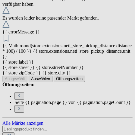
verfügbar haben.
Es wurden leider keine passender Markt gefunden.
{{ errorMessage }}
{{ Math.round(store.extensions.neti_store_pickup_distance.distance
* 100) / 100 }} {{ store.extensions.neti_store_pickup_distance.unit
}}
{{ store.label }}
{{ store.street }} {{ store.streetNumber }}
{{ store.zipCode }} {{ store.city }}
Ausgewählt
Auswählen
Öffnungszeiten
Öffnungszeiten:
Seite {{ pagination.page }} von {{ pagination.pageCount }}
Alle Märkte anzeigen