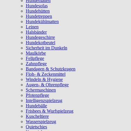
Hundematten
Hundesofas
Hundehütten
Hundetreppen
Hundekühlmatten
Leinen
Halsbänder
Hundegeschirre
Hundekotbeutel
Sicherheit im Dunkeln
Maulkörbe
Fellpflege
Zahnpflege
Bandagen & Schutzkragen
Floh- & Zeckenmittel
Windeln & Hygiene
Augen- & Ohrenpflege
Schermaschinen
Pfotenpflege
Intelligenzspielzeug
Hundebälle
Frisbees & Wurfspielzeug
Kuscheltiere
Wasserspielzeug
Quietschies