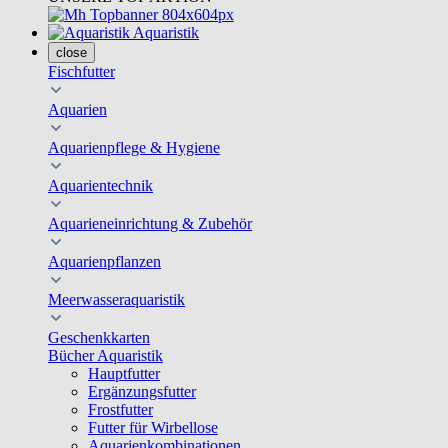
Aquaristik
close
Fischfutter
Aquarien
Aquarienpflege & Hygiene
Aquarientechnik
Aquarieneinrichtung & Zubehör
Aquarienpflanzen
Meerwasseraquaristik
Geschenkkarten
Bücher Aquaristik
Hauptfutter
Ergänzungsfutter
Frostfutter
Futter für Wirbellose
Aquarienkombinationen