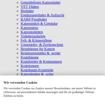
Getreidefreies Katzenfutter
VET Diäten
Biofutter
Ergänzungsfutter & Aufzucht
BARF/Frostfutter
Katzenmilch & Getränke
Katzenstreu
Katzentoiletten
Toilettenzubehör
Fell- & Körperpflege
Ungeziefer- & Zeckenschutz
Beruhigung für Katzen
Reinigungsmittel & -geräte
Kratzbäume
Kratzbretter & Kratzpappen
Kratztonnen
Kratzbaum-Ersatzteile
Katzenbetten & -sofas
Katzenhöhlen
Katzenhäuser
Wir verwenden Cookies
Hängematten & Fensterliegeplätze
Wir verwenden Cookies zur Analyse unserer Besucherdaten, um unsere Website zu
Katzendecken & -matten
verbessern, um personalisierte Inhalte anzuzeigen und Dir ein großartiges Website-
Baldrian- & Catnipspielzeug
Erlebnis zu bieten.
Spielmäuse & Bälle
Katzenangeln