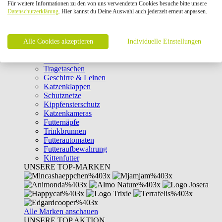
Für weitere Informationen zu den von uns verwendeten Cookies besuche bitte unsere
Intelligenzspielzeug
Datenschutzerklärung
. Hier kannst du Deine Auswahl auch jederzeit erneut anpassen.
Laserpointer & Elektrospielzeug
Katzentunnel
Clicker & Target Sticks für Katzen
Alle Cookies akzeptieren
Weiteres Katzenspielzeug
Individuelle Einstellungen
Transportboxen
Halsbänder
Tragetaschen
Geschirre & Leinen
Katzenklappen
Schutznetze
Kippfensterschutz
Katzenkameras
Futternäpfe
Trinkbrunnen
Futterautomaten
Futteraufbewahrung
Kittenfutter
UNSERE TOP-MARKEN
Alle Marken anschauen
UNSERE TOP AKTION