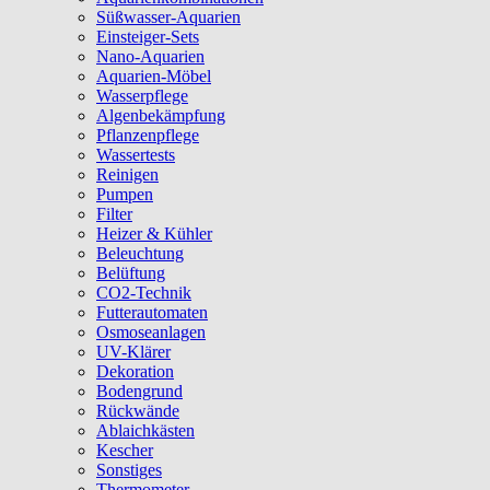
Süßwasser-Aquarien
Einsteiger-Sets
Nano-Aquarien
Aquarien-Möbel
Wasserpflege
Algenbekämpfung
Pflanzenpflege
Wassertests
Reinigen
Pumpen
Filter
Heizer & Kühler
Beleuchtung
Belüftung
CO2-Technik
Futterautomaten
Osmoseanlagen
UV-Klärer
Dekoration
Bodengrund
Rückwände
Ablaichkästen
Kescher
Sonstiges
Thermometer