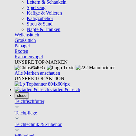
Leitern & Schaukeln
Spielzeug
Käfige & Volieren
Käfigzubehör
Streu & Sand
Näpfe & Tränken
Wellensittich
Großsittich
Papagei
Exoten
Kanarienvogel
UNSERE TOP-MARKEN
Alle Marken anschauen
UNSERE TOP AKTION
Garten & Teich
close
Teichfischfutter
Teichpflege
Teichtechnik & Zubehör
Wildvögel