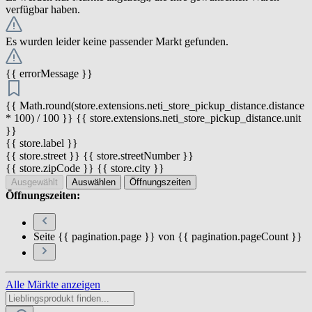
verfügbar haben.
Es wurden leider keine passender Markt gefunden.
{{ errorMessage }}
{{ Math.round(store.extensions.neti_store_pickup_distance.distance
* 100) / 100 }} {{ store.extensions.neti_store_pickup_distance.unit
}}
{{ store.label }}
{{ store.street }} {{ store.streetNumber }}
{{ store.zipCode }} {{ store.city }}
Ausgewählt
Auswählen
Öffnungszeiten
Öffnungszeiten:
Seite {{ pagination.page }} von {{ pagination.pageCount }}
Alle Märkte anzeigen