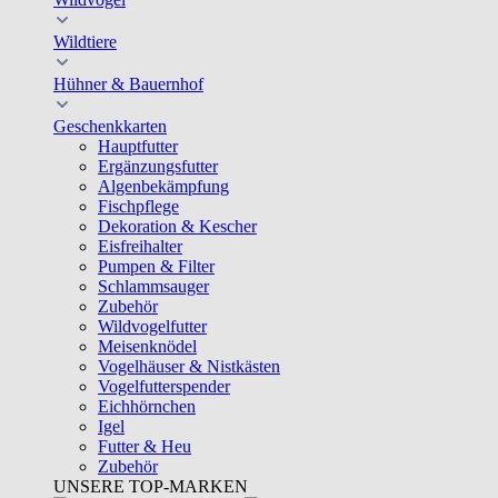
Wildtiere
Hühner & Bauernhof
Geschenkkarten
Hauptfutter
Ergänzungsfutter
Algenbekämpfung
Fischpflege
Dekoration & Kescher
Eisfreihalter
Pumpen & Filter
Schlammsauger
Zubehör
Wildvogelfutter
Meisenknödel
Vogelhäuser & Nistkästen
Vogelfutterspender
Eichhörnchen
Igel
Futter & Heu
Zubehör
UNSERE TOP-MARKEN