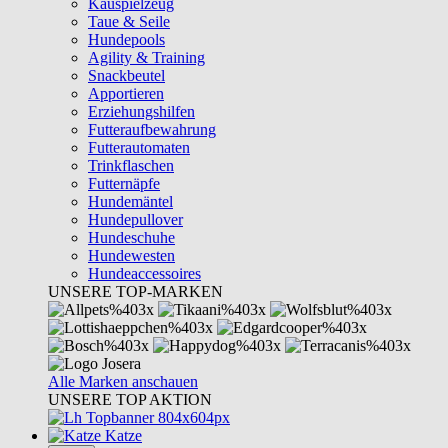
Kauspielzeug
Taue & Seile
Hundepools
Agility & Training
Snackbeutel
Apportieren
Erziehungshilfen
Futteraufbewahrung
Futterautomaten
Trinkflaschen
Futternäpfe
Hundemäntel
Hundepullover
Hundeschuhe
Hundewesten
Hundeaccessoires
UNSERE TOP-MARKEN
Alle Marken anschauen
UNSERE TOP AKTION
Katze