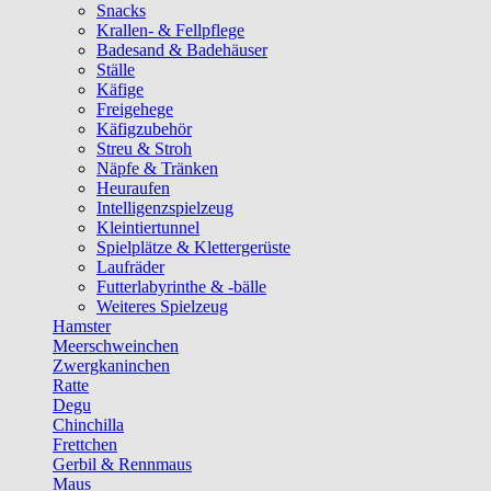
Snacks
Krallen- & Fellpflege
Badesand & Badehäuser
Ställe
Käfige
Freigehege
Käfigzubehör
Streu & Stroh
Näpfe & Tränken
Heuraufen
Intelligenzspielzeug
Kleintiertunnel
Spielplätze & Klettergerüste
Laufräder
Futterlabyrinthe & -bälle
Weiteres Spielzeug
Hamster
Meerschweinchen
Zwergkaninchen
Ratte
Degu
Chinchilla
Frettchen
Gerbil & Rennmaus
Maus