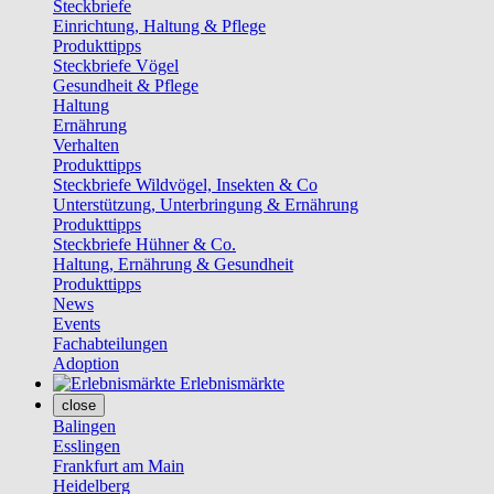
Steckbriefe
Einrichtung, Haltung & Pflege
Produkttipps
Steckbriefe Vögel
Gesundheit & Pflege
Haltung
Ernährung
Verhalten
Produkttipps
Steckbriefe Wildvögel, Insekten & Co
Unterstützung, Unterbringung & Ernährung
Produkttipps
Steckbriefe Hühner & Co.
Haltung, Ernährung & Gesundheit
Produkttipps
News
Events
Fachabteilungen
Adoption
Erlebnismärkte
close
Balingen
Esslingen
Frankfurt am Main
Heidelberg