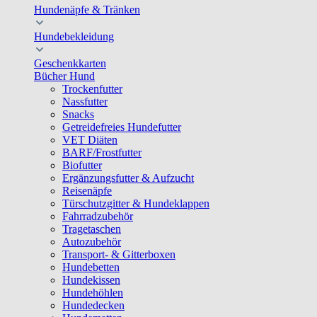
Hundenäpfe & Tränken
Hundebekleidung
Geschenkkarten
Bücher Hund
Trockenfutter
Nassfutter
Snacks
Getreidefreies Hundefutter
VET Diäten
BARF/Frostfutter
Biofutter
Ergänzungsfutter & Aufzucht
Reisenäpfe
Türschutzgitter & Hundeklappen
Fahrradzubehör
Tragetaschen
Autozubehör
Transport- & Gitterboxen
Hundebetten
Hundekissen
Hundehöhlen
Hundedecken