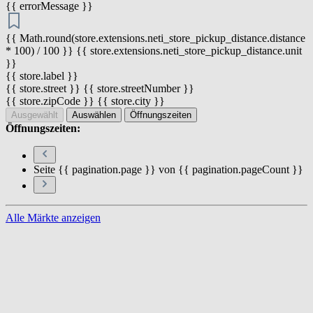
{{ errorMessage }}
{{ Math.round(store.extensions.neti_store_pickup_distance.distance
* 100) / 100 }} {{ store.extensions.neti_store_pickup_distance.unit
}}
{{ store.label }}
{{ store.street }} {{ store.streetNumber }}
{{ store.zipCode }} {{ store.city }}
Ausgewählt
Auswählen
Öffnungszeiten
Öffnungszeiten:
Seite {{ pagination.page }} von {{ pagination.pageCount }}
Alle Märkte anzeigen