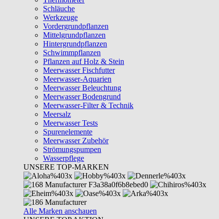
Schläuche
Werkzeuge
Vordergrundpflanzen
Mittelgrundpflanzen
Hintergrundpflanzen
Schwimmpflanzen
Pflanzen auf Holz & Stein
Meerwasser Fischfutter
Meerwasser-Aquarien
Meerwasser Beleuchtung
Meerwasser Bodengrund
Meerwasser-Filter & Technik
Meersalz
Meerwasser Tests
Spurenelemente
Meerwasser Zubehör
Strömungspumpen
Wasserpflege
UNSERE TOP-MARKEN
Alle Marken anschauen