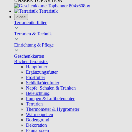
UNSERE TOP AKTION
Terraristik
close
Terrarientierfutter
Terrarien & Technik
Einrichtung & Pflege
Geschenkkarten
Bücher Terraristik
Hauptfutter
Ergänzungsfutter
Frostfutter
Schildkrötenfutter
Näpfe, Schalen & Tränken
Beleuchtung
Pumpen & Luftbefeuchter
Terrarien
Thermometer & Hygrometer
Wärmequellen
Bodengrund
Dekoration
Faunaboxen