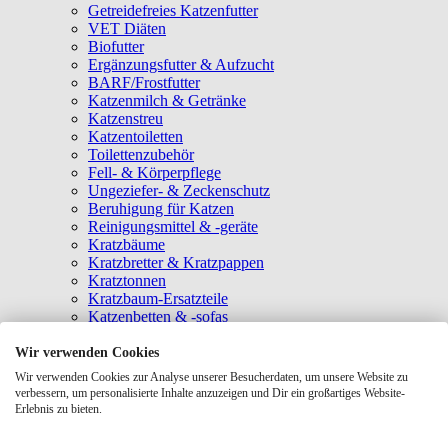
Getreidefreies Katzenfutter
VET Diäten
Biofutter
Ergänzungsfutter & Aufzucht
BARF/Frostfutter
Katzenmilch & Getränke
Katzenstreu
Katzentoiletten
Toilettenzubehör
Fell- & Körperpflege
Ungeziefer- & Zeckenschutz
Beruhigung für Katzen
Reinigungsmittel & -geräte
Kratzbäume
Kratzbretter & Kratzpappen
Kratztonnen
Kratzbaum-Ersatzteile
Katzenbetten & -sofas
Katzenhöhlen
Katzenhäuser
Wir verwenden Cookies
Hängematten & Fensterliegeplätze
Wir verwenden Cookies zur Analyse unserer Besucherdaten, um unsere Website zu
Katzendecken & -matten
verbessern, um personalisierte Inhalte anzuzeigen und Dir ein großartiges Website-
Baldrian- & Catnipspielzeug
Erlebnis zu bieten.
Spielmäuse & Bälle
Katzenangeln