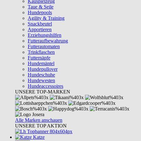
Kauspielzeug
Taue & Seile
Hundepools
Agility & Training
Snackbeutel
Apportieren
Erziehungshilfen
Futteraufbewahrung
Futterautomaten
Trinkflaschen
Futternäpfe
Hundemäntel
Hundepullover
Hundeschuhe
Hundewesten
Hundeaccessoires
UNSERE TOP-MARKEN
Alle Marken anschauen
UNSERE TOP AKTION
Katze