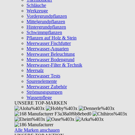
Schläuche
Werkzeuge
Vordergrundpflanzen
Mittelgrundpflanzen
Hintergrundpflanzen
Schwimmpflanzen
Pflanzen auf Holz & Stein
Meerwasser Fischfutter
Meerwasser-Aquarien
Meerwasser Beleuchtung
Meerwasser Bodengrund
Meerwasser-Filter & Technik
Meersalz
Meerwasser Tests
Spurenelemente
Meerwasser Zubehör
Strömungspumpen
Wasserpflege
UNSERE TOP-MARKEN
Alle Marken anschauen