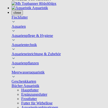
Aquaristik
close
Fischfutter
Aquarien
Aquarienpflege & Hygiene
Aquarientechnik
Aquarieneinrichtung & Zubehör
Aquarienpflanzen
Meerwasseraquaristik
Geschenkkarten
Bücher Aquaristik
Hauptfutter
Ergänzungsfutter
Frostfutter
Futter für Wirbellose
Aquarienkombinationen