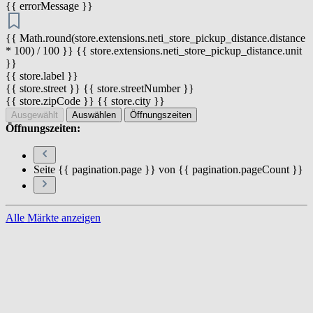
{{ errorMessage }}
{{ Math.round(store.extensions.neti_store_pickup_distance.distance
* 100) / 100 }} {{ store.extensions.neti_store_pickup_distance.unit
}}
{{ store.label }}
{{ store.street }} {{ store.streetNumber }}
{{ store.zipCode }} {{ store.city }}
Ausgewählt
Auswählen
Öffnungszeiten
Öffnungszeiten:
Seite {{ pagination.page }} von {{ pagination.pageCount }}
Alle Märkte anzeigen