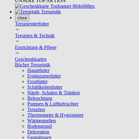
UNSERE TOP AKTION
Terraristik
close
Terrarientierfutter
Terrarien & Technik
Einrichtung & Pflege
Geschenkkarten
Bücher Terraristik
Hauptfutter
Ergänzungsfutter
Frostfutter
Schildkrötenfutter
Näpfe, Schalen & Tränken
Beleuchtung
Pumpen & Luftbefeuchter
Terrarien
Thermometer & Hygrometer
Wärmequellen
Bodengrund
Dekoration
Faunaboxen