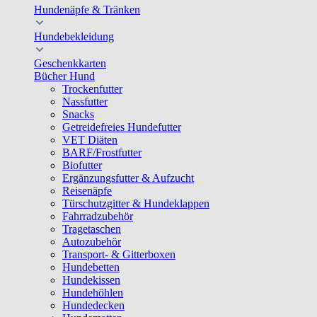
Hundenäpfe & Tränken
Hundebekleidung
Geschenkkarten
Bücher Hund
Trockenfutter
Nassfutter
Snacks
Getreidefreies Hundefutter
VET Diäten
BARF/Frostfutter
Biofutter
Ergänzungsfutter & Aufzucht
Reisenäpfe
Türschutzgitter & Hundeklappen
Fahrradzubehör
Tragetaschen
Autozubehör
Transport- & Gitterboxen
Hundebetten
Hundekissen
Hundehöhlen
Hundedecken