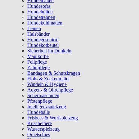
Hundematten
Hundesofas
Hundehütten
Hundetreppen
Hundekühlmatten
Leinen
Halsbänder
Hundegeschirre
Hundekotbeutel
Sicherheit im Dunkeln
Maulkörbe
Fellpflege
Zahnpflege
Bandagen & Schutzkragen
Floh- & Zeckenmittel
Windeln & Hygiene
Augen- & Ohrenpflege
Schermaschinen
Pfotenpflege
Intelligenzspielzeug
Hundebälle
Frisbees & Wurfspielzeug
Kuscheltiere
Wasserspielzeug
Quietschies