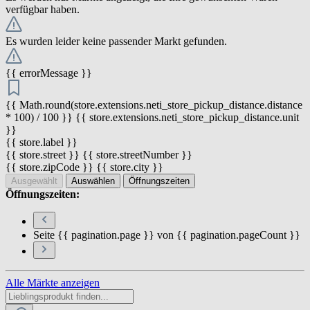
verfügbar haben.
Es wurden leider keine passender Markt gefunden.
{{ errorMessage }}
{{ Math.round(store.extensions.neti_store_pickup_distance.distance
* 100) / 100 }} {{ store.extensions.neti_store_pickup_distance.unit
}}
{{ store.label }}
{{ store.street }} {{ store.streetNumber }}
{{ store.zipCode }} {{ store.city }}
Ausgewählt
Auswählen
Öffnungszeiten
Öffnungszeiten:
Seite {{ pagination.page }} von {{ pagination.pageCount }}
Alle Märkte anzeigen