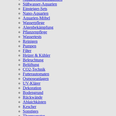
Süßwasser-Aquarien
Einsteiger-Sets
Nano-Aquarien
Aquarien-Möbel
Wasserpflege
Algenbekämpfung
Pflanzenpflege
Wassertests
Reinigen
Pumpen
Filter
Heizer & Kühler
Beleuchtung
Belüftung
CO2-Technik
Futterautomaten
Osmoseanlagen
UV-Klärer
Dekoration
Bodengrund
Rückwände
Ablaichkästen
Kescher
Sonstiges
Thermometer