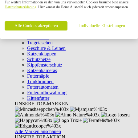
Für weitere Informationen zu den von uns verwendeten Cookies besuche bitte unsere
Intelligenzspielzeug
Datenschutzerklärung
. Hier kannst du Deine Auswahl auch jederzeit erneut anpassen.
Laserpointer & Elektrospielzeug
Katzentunnel
Clicker & Target Sticks für Katzen
Alle Cookies akzeptieren
Weiteres Katzenspielzeug
Individuelle Einstellungen
Transportboxen
Halsbänder
Tragetaschen
Geschirre & Leinen
Katzenklappen
Schutznetze
Kippfensterschutz
Katzenkameras
Futternäpfe
Trinkbrunnen
Futterautomaten
Futteraufbewahrung
Kittenfutter
UNSERE TOP-MARKEN
Alle Marken anschauen
UNSERE TOP AKTION