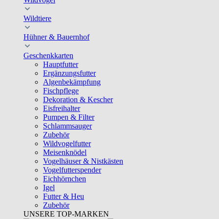
Wildtiere
Hühner & Bauernhof
Geschenkkarten
Hauptfutter
Ergänzungsfutter
Algenbekämpfung
Fischpflege
Dekoration & Kescher
Eisfreihalter
Pumpen & Filter
Schlammsauger
Zubehör
Wildvogelfutter
Meisenknödel
Vogelhäuser & Nistkästen
Vogelfutterspender
Eichhörnchen
Igel
Futter & Heu
Zubehör
UNSERE TOP-MARKEN