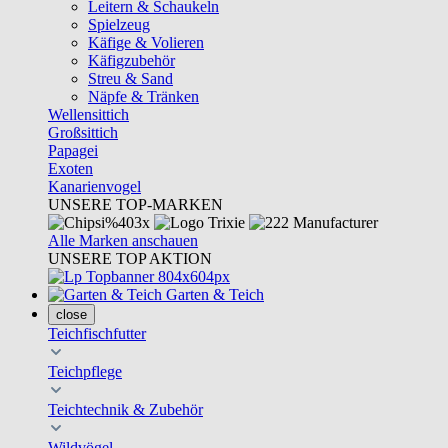
Leitern & Schaukeln
Spielzeug
Käfige & Volieren
Käfigzubehör
Streu & Sand
Näpfe & Tränken
Wellensittich
Großsittich
Papagei
Exoten
Kanarienvogel
UNSERE TOP-MARKEN
Alle Marken anschauen
UNSERE TOP AKTION
Garten & Teich
close
Teichfischfutter
Teichpflege
Teichtechnik & Zubehör
Wildvögel