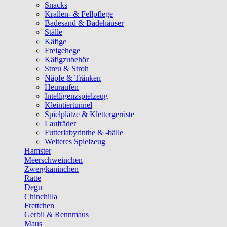
Snacks
Krallen- & Fellpflege
Badesand & Badehäuser
Ställe
Käfige
Freigehege
Käfigzubehör
Streu & Stroh
Näpfe & Tränken
Heuraufen
Intelligenzspielzeug
Kleintiertunnel
Spielplätze & Klettergerüste
Laufräder
Futterlabyrinthe & -bälle
Weiteres Spielzeug
Hamster
Meerschweinchen
Zwergkaninchen
Ratte
Degu
Chinchilla
Frettchen
Gerbil & Rennmaus
Maus