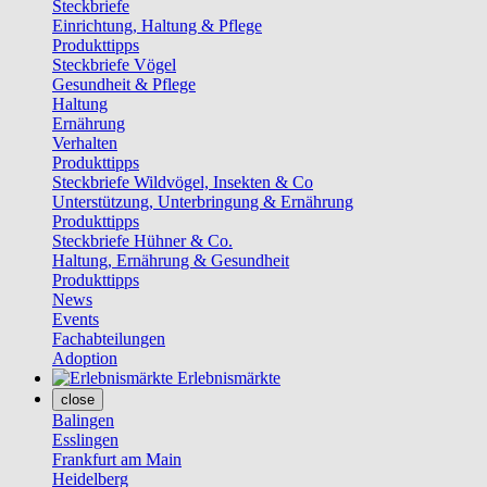
Steckbriefe
Einrichtung, Haltung & Pflege
Produkttipps
Steckbriefe Vögel
Gesundheit & Pflege
Haltung
Ernährung
Verhalten
Produkttipps
Steckbriefe Wildvögel, Insekten & Co
Unterstützung, Unterbringung & Ernährung
Produkttipps
Steckbriefe Hühner & Co.
Haltung, Ernährung & Gesundheit
Produkttipps
News
Events
Fachabteilungen
Adoption
Erlebnismärkte
close
Balingen
Esslingen
Frankfurt am Main
Heidelberg