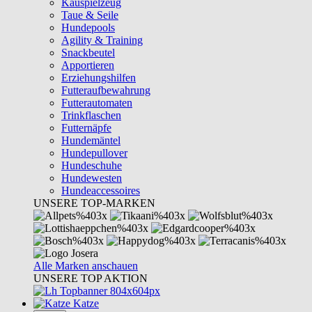
Kauspielzeug
Taue & Seile
Hundepools
Agility & Training
Snackbeutel
Apportieren
Erziehungshilfen
Futteraufbewahrung
Futterautomaten
Trinkflaschen
Futternäpfe
Hundemäntel
Hundepullover
Hundeschuhe
Hundewesten
Hundeaccessoires
UNSERE TOP-MARKEN
Alle Marken anschauen
UNSERE TOP AKTION
Katze