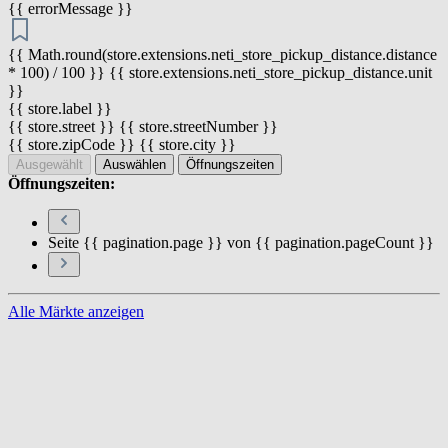
{{ errorMessage }}
{{ Math.round(store.extensions.neti_store_pickup_distance.distance
* 100) / 100 }} {{ store.extensions.neti_store_pickup_distance.unit
}}
{{ store.label }}
{{ store.street }} {{ store.streetNumber }}
{{ store.zipCode }} {{ store.city }}
Ausgewählt
Auswählen
Öffnungszeiten
Öffnungszeiten:
Seite {{ pagination.page }} von {{ pagination.pageCount }}
Alle Märkte anzeigen