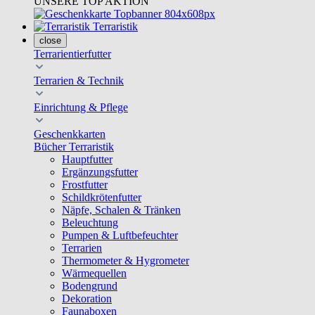
UNSERE TOP AKTION
Terraristik
close
Terrarientierfutter
Terrarien & Technik
Einrichtung & Pflege
Geschenkkarten
Bücher Terraristik
Hauptfutter
Ergänzungsfutter
Frostfutter
Schildkrötenfutter
Näpfe, Schalen & Tränken
Beleuchtung
Pumpen & Luftbefeuchter
Terrarien
Thermometer & Hygrometer
Wärmequellen
Bodengrund
Dekoration
Faunaboxen