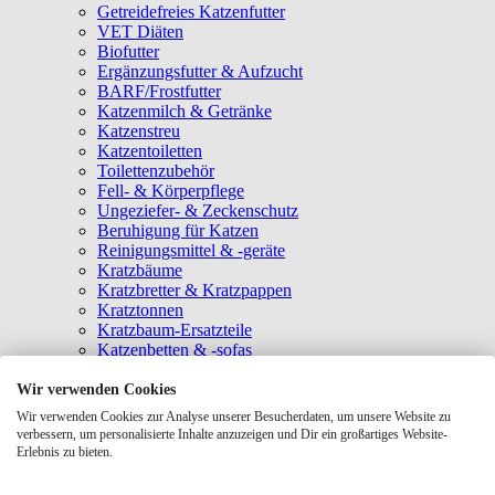
Getreidefreies Katzenfutter
VET Diäten
Biofutter
Ergänzungsfutter & Aufzucht
BARF/Frostfutter
Katzenmilch & Getränke
Katzenstreu
Katzentoiletten
Toilettenzubehör
Fell- & Körperpflege
Ungeziefer- & Zeckenschutz
Beruhigung für Katzen
Reinigungsmittel & -geräte
Kratzbäume
Kratzbretter & Kratzpappen
Kratztonnen
Kratzbaum-Ersatzteile
Katzenbetten & -sofas
Katzenhöhlen
Katzenhäuser
Wir verwenden Cookies
Hängematten & Fensterliegeplätze
Wir verwenden Cookies zur Analyse unserer Besucherdaten, um unsere Website zu
Katzendecken & -matten
verbessern, um personalisierte Inhalte anzuzeigen und Dir ein großartiges Website-
Baldrian- & Catnipspielzeug
Erlebnis zu bieten.
Spielmäuse & Bälle
Katzenangeln