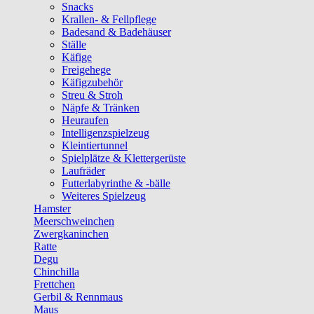
Snacks
Krallen- & Fellpflege
Badesand & Badehäuser
Ställe
Käfige
Freigehege
Käfigzubehör
Streu & Stroh
Näpfe & Tränken
Heuraufen
Intelligenzspielzeug
Kleintiertunnel
Spielplätze & Klettergerüste
Laufräder
Futterlabyrinthe & -bälle
Weiteres Spielzeug
Hamster
Meerschweinchen
Zwergkaninchen
Ratte
Degu
Chinchilla
Frettchen
Gerbil & Rennmaus
Maus