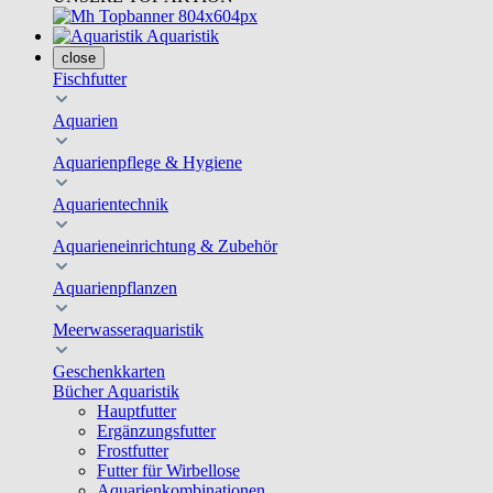
Aquaristik
close
Fischfutter
Aquarien
Aquarienpflege & Hygiene
Aquarientechnik
Aquarieneinrichtung & Zubehör
Aquarienpflanzen
Meerwasseraquaristik
Geschenkkarten
Bücher Aquaristik
Hauptfutter
Ergänzungsfutter
Frostfutter
Futter für Wirbellose
Aquarienkombinationen