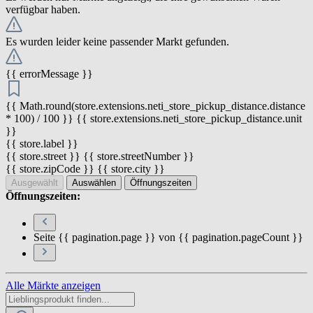
verfügbar haben.
Es wurden leider keine passender Markt gefunden.
{{ errorMessage }}
{{ Math.round(store.extensions.neti_store_pickup_distance.distance
* 100) / 100 }} {{ store.extensions.neti_store_pickup_distance.unit
}}
{{ store.label }}
{{ store.street }} {{ store.streetNumber }}
{{ store.zipCode }} {{ store.city }}
Ausgewählt
Auswählen
Öffnungszeiten
Öffnungszeiten:
Seite {{ pagination.page }} von {{ pagination.pageCount }}
Alle Märkte anzeigen