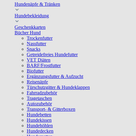
Hundenäpfe & Tränken
Hundebekleidung
Geschenkkarten
Bücher Hund
Trockenfutter
Nassfutter
Snacks
Getreidefreies Hundefutter
VET Diäten
BARF/Frostfutter
Biofutter
Ergänzungsfutter & Aufzucht
Reisenäpfe
Türschutzgitter & Hundeklappen
Fahrradzubehör
Tragetaschen
Autozubehör
Transport- & Gitterboxen
Hundebetten
Hundekissen
Hundehöhlen
Hundedecken