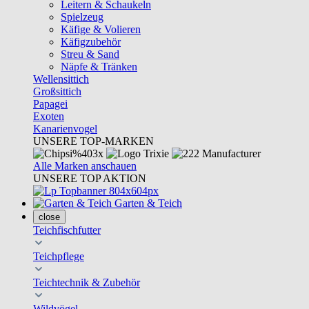
Leitern & Schaukeln
Spielzeug
Käfige & Volieren
Käfigzubehör
Streu & Sand
Näpfe & Tränken
Wellensittich
Großsittich
Papagei
Exoten
Kanarienvogel
UNSERE TOP-MARKEN
Alle Marken anschauen
UNSERE TOP AKTION
Garten & Teich
close
Teichfischfutter
Teichpflege
Teichtechnik & Zubehör
Wildvögel