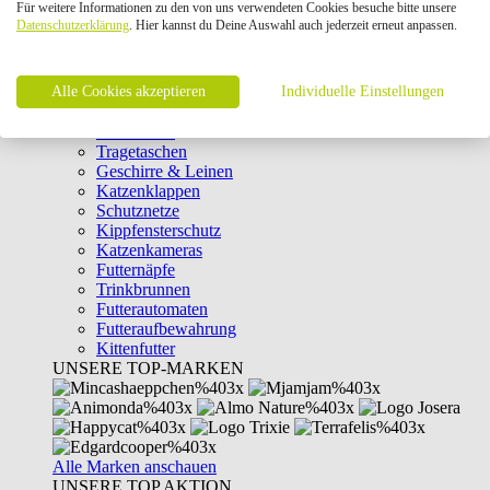
Für weitere Informationen zu den von uns verwendeten Cookies besuche bitte unsere
Intelligenzspielzeug
Datenschutzerklärung
. Hier kannst du Deine Auswahl auch jederzeit erneut anpassen.
Laserpointer & Elektrospielzeug
Katzentunnel
Clicker & Target Sticks für Katzen
Alle Cookies akzeptieren
Weiteres Katzenspielzeug
Individuelle Einstellungen
Transportboxen
Halsbänder
Tragetaschen
Geschirre & Leinen
Katzenklappen
Schutznetze
Kippfensterschutz
Katzenkameras
Futternäpfe
Trinkbrunnen
Futterautomaten
Futteraufbewahrung
Kittenfutter
UNSERE TOP-MARKEN
Alle Marken anschauen
UNSERE TOP AKTION