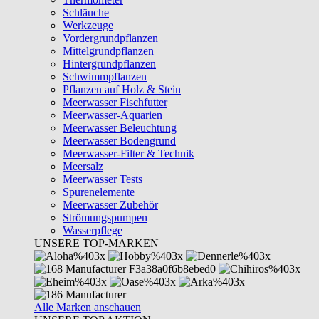
Schläuche
Werkzeuge
Vordergrundpflanzen
Mittelgrundpflanzen
Hintergrundpflanzen
Schwimmpflanzen
Pflanzen auf Holz & Stein
Meerwasser Fischfutter
Meerwasser-Aquarien
Meerwasser Beleuchtung
Meerwasser Bodengrund
Meerwasser-Filter & Technik
Meersalz
Meerwasser Tests
Spurenelemente
Meerwasser Zubehör
Strömungspumpen
Wasserpflege
UNSERE TOP-MARKEN
Alle Marken anschauen