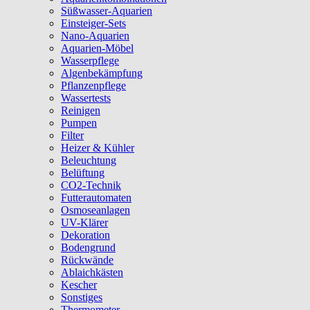
Süßwasser-Aquarien
Einsteiger-Sets
Nano-Aquarien
Aquarien-Möbel
Wasserpflege
Algenbekämpfung
Pflanzenpflege
Wassertests
Reinigen
Pumpen
Filter
Heizer & Kühler
Beleuchtung
Belüftung
CO2-Technik
Futterautomaten
Osmoseanlagen
UV-Klärer
Dekoration
Bodengrund
Rückwände
Ablaichkästen
Kescher
Sonstiges
Thermometer