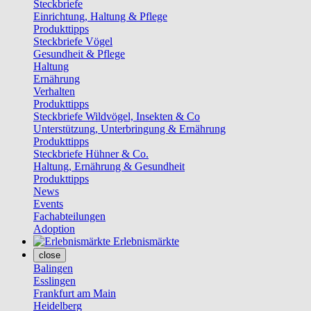
Steckbriefe
Einrichtung, Haltung & Pflege
Produkttipps
Steckbriefe Vögel
Gesundheit & Pflege
Haltung
Ernährung
Verhalten
Produkttipps
Steckbriefe Wildvögel, Insekten & Co
Unterstützung, Unterbringung & Ernährung
Produkttipps
Steckbriefe Hühner & Co.
Haltung, Ernährung & Gesundheit
Produkttipps
News
Events
Fachabteilungen
Adoption
Erlebnismärkte
close
Balingen
Esslingen
Frankfurt am Main
Heidelberg