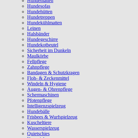
Hundematten
Hundesofas
Hundehütten
Hundetreppen
Hundekühlmatten
Leinen
Halsbänder
Hundegeschirre
Hundekotbeutel
Sicherheit im Dunkeln
Maulkörbe
Fellpflege
Zahnpflege
Bandagen & Schutzkragen
Floh- & Zeckenmittel
Windeln & Hygiene
Augen- & Ohrenpflege
Schermaschinen
Pfotenpflege
Intelligenzspielzeug
Hundebälle
Frisbees & Wurfspielzeug
Kuscheltiere
Wasserspielzeug
Quietschies