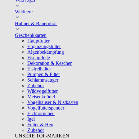
Wildtiere
Hühner & Bauernhof
Geschenkkarten
Hauptfutter
Ergänzungsfutter
Algenbekämpfung
Fischpflege
Dekoration & Kescher
Eisfreihalter
Pumpen & Filter
Schlammsauger
Zubehör
Wildvogelfutter
Meisenknödel
Vogelhäuser & Nistkästen
Vogelfutterspender
Eichhörnchen
Igel
Futter & Heu
Zubehör
UNSERE TOP-MARKEN