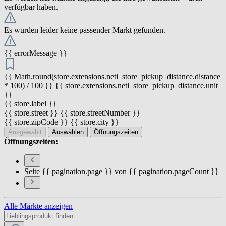
verfügbar haben.
Es wurden leider keine passender Markt gefunden.
{{ errorMessage }}
{{ Math.round(store.extensions.neti_store_pickup_distance.distance
* 100) / 100 }} {{ store.extensions.neti_store_pickup_distance.unit
}}
{{ store.label }}
{{ store.street }} {{ store.streetNumber }}
{{ store.zipCode }} {{ store.city }}
Ausgewählt
Auswählen
Öffnungszeiten
Öffnungszeiten:
Seite {{ pagination.page }} von {{ pagination.pageCount }}
Alle Märkte anzeigen