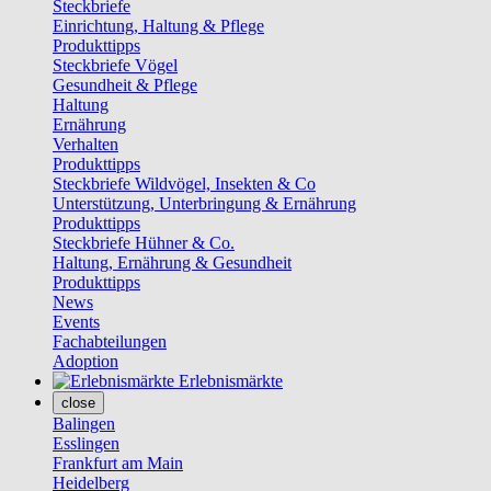
Steckbriefe
Einrichtung, Haltung & Pflege
Produkttipps
Steckbriefe Vögel
Gesundheit & Pflege
Haltung
Ernährung
Verhalten
Produkttipps
Steckbriefe Wildvögel, Insekten & Co
Unterstützung, Unterbringung & Ernährung
Produkttipps
Steckbriefe Hühner & Co.
Haltung, Ernährung & Gesundheit
Produkttipps
News
Events
Fachabteilungen
Adoption
Erlebnismärkte
close
Balingen
Esslingen
Frankfurt am Main
Heidelberg