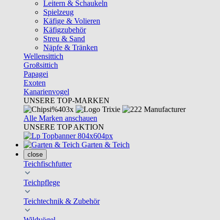
Leitern & Schaukeln
Spielzeug
Käfige & Volieren
Käfigzubehör
Streu & Sand
Näpfe & Tränken
Wellensittich
Großsittich
Papagei
Exoten
Kanarienvogel
UNSERE TOP-MARKEN
Alle Marken anschauen
UNSERE TOP AKTION
Garten & Teich
close
Teichfischfutter
Teichpflege
Teichtechnik & Zubehör
Wildvögel