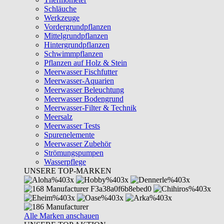
Schläuche
Werkzeuge
Vordergrundpflanzen
Mittelgrundpflanzen
Hintergrundpflanzen
Schwimmpflanzen
Pflanzen auf Holz & Stein
Meerwasser Fischfutter
Meerwasser-Aquarien
Meerwasser Beleuchtung
Meerwasser Bodengrund
Meerwasser-Filter & Technik
Meersalz
Meerwasser Tests
Spurenelemente
Meerwasser Zubehör
Strömungspumpen
Wasserpflege
UNSERE TOP-MARKEN
Alle Marken anschauen