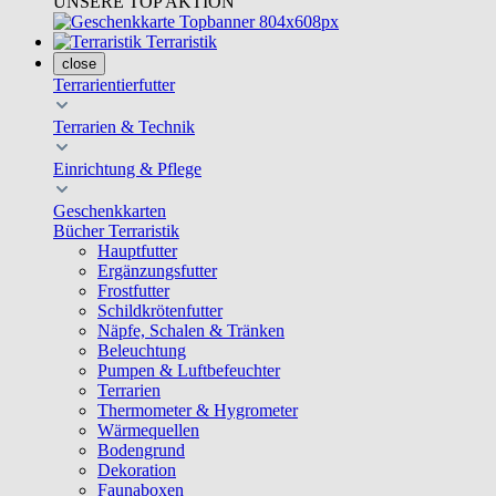
UNSERE TOP AKTION
Terraristik
close
Terrarientierfutter
Terrarien & Technik
Einrichtung & Pflege
Geschenkkarten
Bücher Terraristik
Hauptfutter
Ergänzungsfutter
Frostfutter
Schildkrötenfutter
Näpfe, Schalen & Tränken
Beleuchtung
Pumpen & Luftbefeuchter
Terrarien
Thermometer & Hygrometer
Wärmequellen
Bodengrund
Dekoration
Faunaboxen