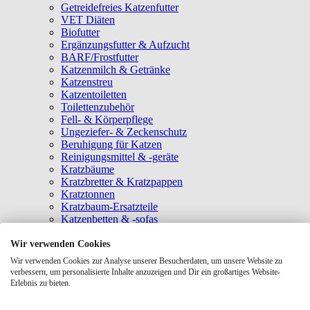
Getreidefreies Katzenfutter
VET Diäten
Biofutter
Ergänzungsfutter & Aufzucht
BARF/Frostfutter
Katzenmilch & Getränke
Katzenstreu
Katzentoiletten
Toilettenzubehör
Fell- & Körperpflege
Ungeziefer- & Zeckenschutz
Beruhigung für Katzen
Reinigungsmittel & -geräte
Kratzbäume
Kratzbretter & Kratzpappen
Kratztonnen
Kratzbaum-Ersatzteile
Katzenbetten & -sofas
Katzenhöhlen
Katzenhäuser
Wir verwenden Cookies
Hängematten & Fensterliegeplätze
Wir verwenden Cookies zur Analyse unserer Besucherdaten, um unsere Website zu
Katzendecken & -matten
verbessern, um personalisierte Inhalte anzuzeigen und Dir ein großartiges Website-
Baldrian- & Catnipspielzeug
Erlebnis zu bieten.
Spielmäuse & Bälle
Katzenangeln