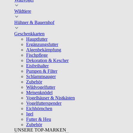
Wildtiere
Hühner & Bauernhof
Geschenkkarten
Hauptfutter
Ergänzungsfutter
Algenbekämpfung
Fischpflege
Dekoration & Kescher
Eisfreihalter
Pumpen & Filter
Schlammsauger
Zubehör
Wildvogelfutter
Meisenknödel
Vogelhäuser & Nistkästen
Vogelfutterspender
Eichhörnchen
Igel
Futter & Heu
Zubehör
UNSERE TOP-MARKEN