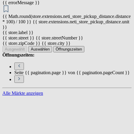
{{ errorMessage }}
{{ Math.round(store.extensions.neti_store_pickup_distance.distance
* 100) / 100 }} {{ store.extensions.neti_store_pickup_distance.unit
}}
{{ store.label }}
{{ store.street }} {{ store.streetNumber }}
{{ store.zipCode }} {{ store.city }}
Ausgewählt
Auswählen
Öffnungszeiten
Öffnungszeiten:
Seite {{ pagination.page }} von {{ pagination.pageCount }}
Alle Märkte anzeigen