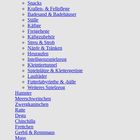
Snacks
Krallen- & Fellpflege
Badesand & Badehäuser
Ställe
Käfige
Freigehege
Käfigzubehör
Streu & Stroh
Näpfe & Tränken
Heuraufen
Intelligenzspielzeug
Kleintiertunnel
Spielplätze & Klettergerüste
Laufräder
Futterlabyrinthe & -bälle
Weiteres Spielzeug
Hamster
Meerschweinchen
Zwergkaninchen
Ratte
Degu
Chinchilla
Frettchen
Gerbil & Rennmaus
Maus