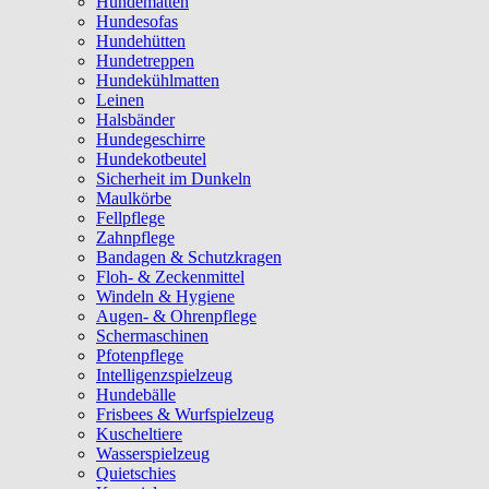
Hundematten
Hundesofas
Hundehütten
Hundetreppen
Hundekühlmatten
Leinen
Halsbänder
Hundegeschirre
Hundekotbeutel
Sicherheit im Dunkeln
Maulkörbe
Fellpflege
Zahnpflege
Bandagen & Schutzkragen
Floh- & Zeckenmittel
Windeln & Hygiene
Augen- & Ohrenpflege
Schermaschinen
Pfotenpflege
Intelligenzspielzeug
Hundebälle
Frisbees & Wurfspielzeug
Kuscheltiere
Wasserspielzeug
Quietschies