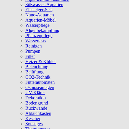
Süßwasser-Aquarien
Einsteiger-Sets
Nano-Aquarien
Aquarien-Möbel
Wasserpflege
Algenbekämpfung
Pflanzenpflege
Wassertests
Reinigen
Pumpen
Filter
Heizer & Kühler
Beleuchtung
Belüftung
CO2-Technik
Futterautomaten
Osmoseanlagen
UV-Klärer
Dekoration
Bodengrund
Rückwände
Ablaichkästen
Kescher
Sonstiges
Thermometer