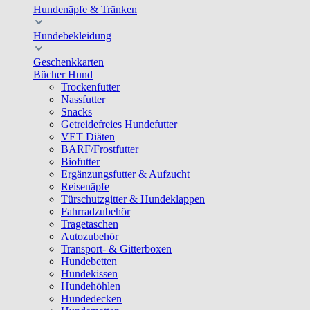
Hundenäpfe & Tränken
Hundebekleidung
Geschenkkarten
Bücher Hund
Trockenfutter
Nassfutter
Snacks
Getreidefreies Hundefutter
VET Diäten
BARF/Frostfutter
Biofutter
Ergänzungsfutter & Aufzucht
Reisenäpfe
Türschutzgitter & Hundeklappen
Fahrradzubehör
Tragetaschen
Autozubehör
Transport- & Gitterboxen
Hundebetten
Hundekissen
Hundehöhlen
Hundedecken