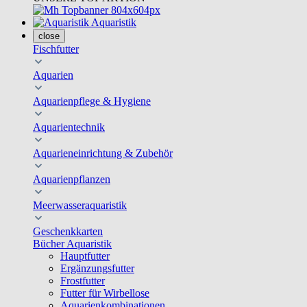
Aquaristik
close
Fischfutter
Aquarien
Aquarienpflege & Hygiene
Aquarientechnik
Aquarieneinrichtung & Zubehör
Aquarienpflanzen
Meerwasseraquaristik
Geschenkkarten
Bücher Aquaristik
Hauptfutter
Ergänzungsfutter
Frostfutter
Futter für Wirbellose
Aquarienkombinationen