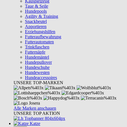
Kauspielzeug
Taue & Seile
Hundepools
Agility & Training
Snackbeutel
Apportieren
Erziehungshilfen
Futteraufbewahrung
Futterautomaten
Trinkflaschen
Futternäpfe
Hundemäntel
Hundepullover
Hundeschuhe
Hundewesten
Hundeaccessoires
UNSERE TOP-MARKEN
Alle Marken anschauen
UNSERE TOP AKTION
Katze