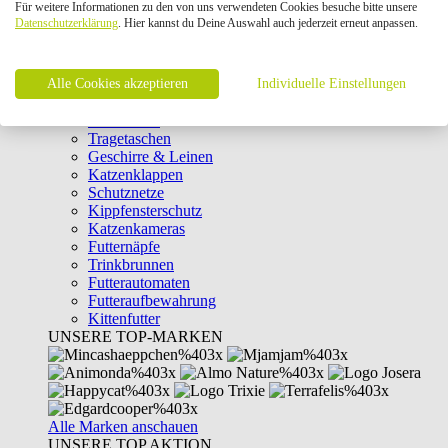
Für weitere Informationen zu den von uns verwendeten Cookies besuche bitte unsere
Intelligenzspielzeug
Datenschutzerklärung
. Hier kannst du Deine Auswahl auch jederzeit erneut anpassen.
Laserpointer & Elektrospielzeug
Katzentunnel
Clicker & Target Sticks für Katzen
Alle Cookies akzeptieren
Weiteres Katzenspielzeug
Individuelle Einstellungen
Transportboxen
Halsbänder
Tragetaschen
Geschirre & Leinen
Katzenklappen
Schutznetze
Kippfensterschutz
Katzenkameras
Futternäpfe
Trinkbrunnen
Futterautomaten
Futteraufbewahrung
Kittenfutter
UNSERE TOP-MARKEN
Alle Marken anschauen
UNSERE TOP AKTION