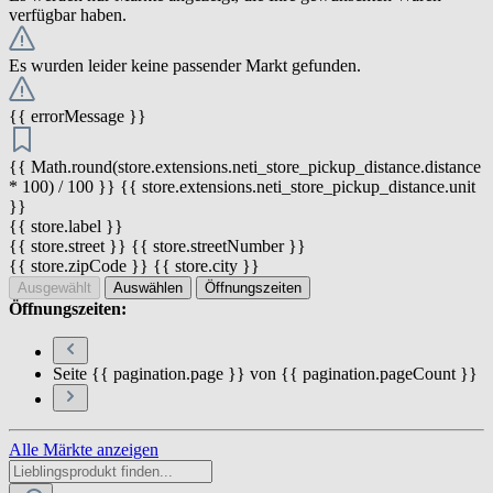
verfügbar haben.
Es wurden leider keine passender Markt gefunden.
{{ errorMessage }}
{{ Math.round(store.extensions.neti_store_pickup_distance.distance
* 100) / 100 }} {{ store.extensions.neti_store_pickup_distance.unit
}}
{{ store.label }}
{{ store.street }} {{ store.streetNumber }}
{{ store.zipCode }} {{ store.city }}
Ausgewählt
Auswählen
Öffnungszeiten
Öffnungszeiten:
Seite {{ pagination.page }} von {{ pagination.pageCount }}
Alle Märkte anzeigen