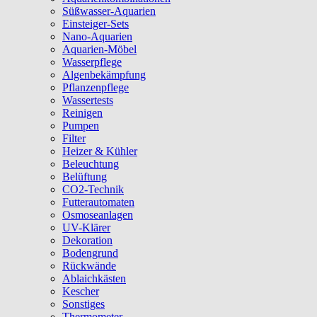
Süßwasser-Aquarien
Einsteiger-Sets
Nano-Aquarien
Aquarien-Möbel
Wasserpflege
Algenbekämpfung
Pflanzenpflege
Wassertests
Reinigen
Pumpen
Filter
Heizer & Kühler
Beleuchtung
Belüftung
CO2-Technik
Futterautomaten
Osmoseanlagen
UV-Klärer
Dekoration
Bodengrund
Rückwände
Ablaichkästen
Kescher
Sonstiges
Thermometer