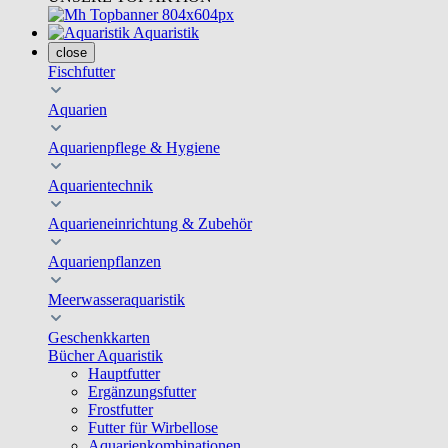
Aquaristik
close
Fischfutter
Aquarien
Aquarienpflege & Hygiene
Aquarientechnik
Aquarieneinrichtung & Zubehör
Aquarienpflanzen
Meerwasseraquaristik
Geschenkkarten
Bücher Aquaristik
Hauptfutter
Ergänzungsfutter
Frostfutter
Futter für Wirbellose
Aquarienkombinationen