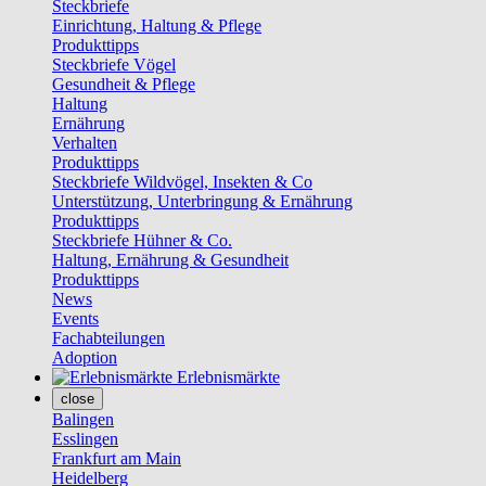
Steckbriefe
Einrichtung, Haltung & Pflege
Produkttipps
Steckbriefe Vögel
Gesundheit & Pflege
Haltung
Ernährung
Verhalten
Produkttipps
Steckbriefe Wildvögel, Insekten & Co
Unterstützung, Unterbringung & Ernährung
Produkttipps
Steckbriefe Hühner & Co.
Haltung, Ernährung & Gesundheit
Produkttipps
News
Events
Fachabteilungen
Adoption
Erlebnismärkte
close
Balingen
Esslingen
Frankfurt am Main
Heidelberg