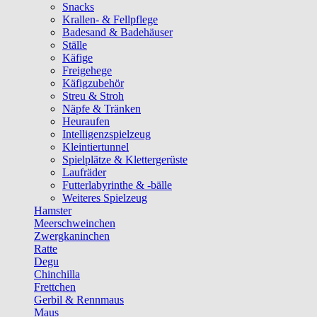
Snacks
Krallen- & Fellpflege
Badesand & Badehäuser
Ställe
Käfige
Freigehege
Käfigzubehör
Streu & Stroh
Näpfe & Tränken
Heuraufen
Intelligenzspielzeug
Kleintiertunnel
Spielplätze & Klettergerüste
Laufräder
Futterlabyrinthe & -bälle
Weiteres Spielzeug
Hamster
Meerschweinchen
Zwergkaninchen
Ratte
Degu
Chinchilla
Frettchen
Gerbil & Rennmaus
Maus