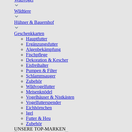
Wildtiere
Hühner & Bauernhof
Geschenkkarten
Hauptfutter
Ergänzungsfutter
Algenbekämpfung
Fischpflege
Dekoration & Kescher
Eisfreihalter
Pumpen & Filter
Schlammsauger
Zubehör
Wildvogelfutter
Meisenknödel
Vogelhäuser & Nistkästen
Vogelfutterspender
Eichhörnchen
Igel
Futter & Heu
Zubehör
UNSERE TOP-MARKEN