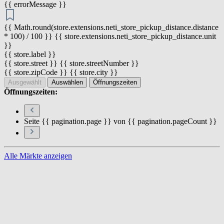
{{ errorMessage }}
{{ Math.round(store.extensions.neti_store_pickup_distance.distance
* 100) / 100 }} {{ store.extensions.neti_store_pickup_distance.unit
}}
{{ store.label }}
{{ store.street }} {{ store.streetNumber }}
{{ store.zipCode }} {{ store.city }}
Ausgewählt
Auswählen
Öffnungszeiten
Öffnungszeiten:
Seite {{ pagination.page }} von {{ pagination.pageCount }}
Alle Märkte anzeigen