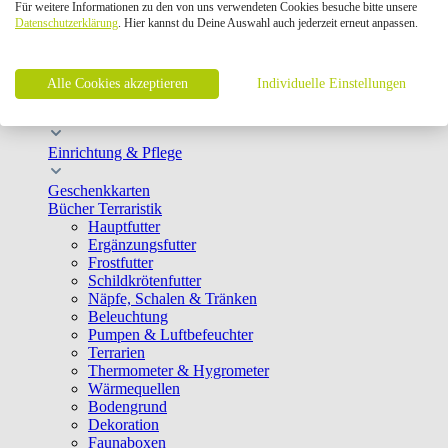
UNSERE TOP AKTION
Für weitere Informationen zu den von uns verwendeten Cookies besuche bitte unsere
Datenschutzerklärung
. Hier kannst du Deine Auswahl auch jederzeit erneut anpassen.
Terraristik
close
Terrarientierfutter
Alle Cookies akzeptieren
Individuelle Einstellungen
Terrarien & Technik
Einrichtung & Pflege
Geschenkkarten
Bücher Terraristik
Hauptfutter
Ergänzungsfutter
Frostfutter
Schildkrötenfutter
Näpfe, Schalen & Tränken
Beleuchtung
Pumpen & Luftbefeuchter
Terrarien
Thermometer & Hygrometer
Wärmequellen
Bodengrund
Dekoration
Faunaboxen