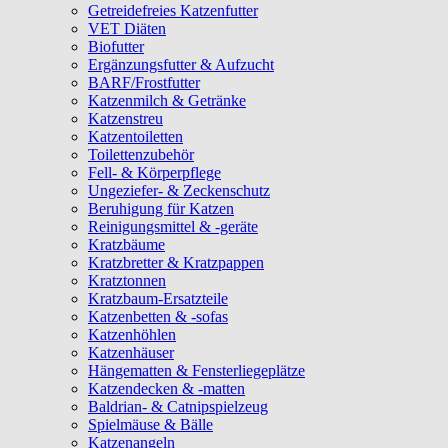
Getreidefreies Katzenfutter
VET Diäten
Biofutter
Ergänzungsfutter & Aufzucht
BARF/Frostfutter
Katzenmilch & Getränke
Katzenstreu
Katzentoiletten
Toilettenzubehör
Fell- & Körperpflege
Ungeziefer- & Zeckenschutz
Beruhigung für Katzen
Reinigungsmittel & -geräte
Kratzbäume
Kratzbretter & Kratzpappen
Kratztonnen
Kratzbaum-Ersatzteile
Katzenbetten & -sofas
Katzenhöhlen
Katzenhäuser
Hängematten & Fensterliegeplätze
Katzendecken & -matten
Baldrian- & Catnipspielzeug
Spielmäuse & Bälle
Katzenangeln