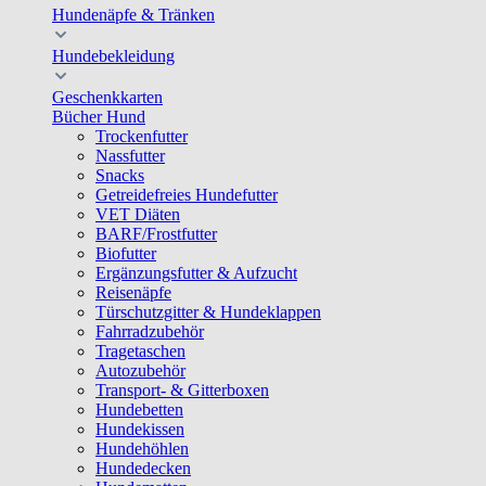
Hundenäpfe & Tränken
Hundebekleidung
Geschenkkarten
Bücher Hund
Trockenfutter
Nassfutter
Snacks
Getreidefreies Hundefutter
VET Diäten
BARF/Frostfutter
Biofutter
Ergänzungsfutter & Aufzucht
Reisenäpfe
Türschutzgitter & Hundeklappen
Fahrradzubehör
Tragetaschen
Autozubehör
Transport- & Gitterboxen
Hundebetten
Hundekissen
Hundehöhlen
Hundedecken