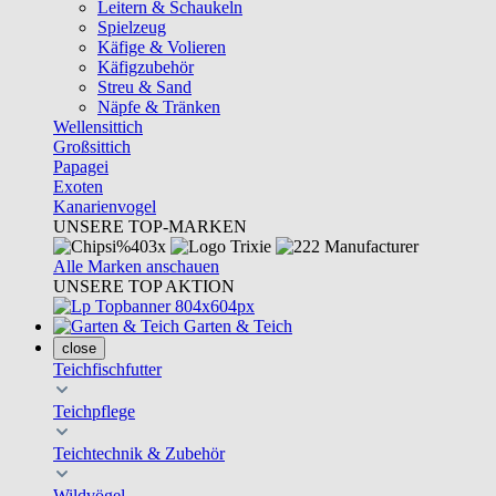
Leitern & Schaukeln
Spielzeug
Käfige & Volieren
Käfigzubehör
Streu & Sand
Näpfe & Tränken
Wellensittich
Großsittich
Papagei
Exoten
Kanarienvogel
UNSERE TOP-MARKEN
Alle Marken anschauen
UNSERE TOP AKTION
Garten & Teich
close
Teichfischfutter
Teichpflege
Teichtechnik & Zubehör
Wildvögel