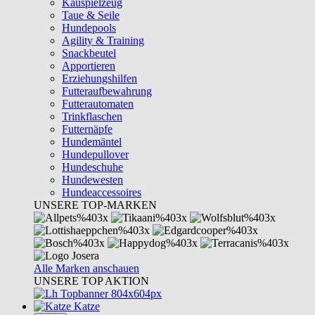
Kauspielzeug
Taue & Seile
Hundepools
Agility & Training
Snackbeutel
Apportieren
Erziehungshilfen
Futteraufbewahrung
Futterautomaten
Trinkflaschen
Futternäpfe
Hundemäntel
Hundepullover
Hundeschuhe
Hundewesten
Hundeaccessoires
UNSERE TOP-MARKEN
Alle Marken anschauen
UNSERE TOP AKTION
Katze