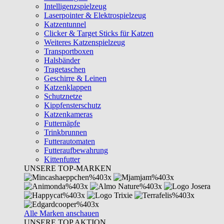
Intelligenzspielzeug
Laserpointer & Elektrospielzeug
Katzentunnel
Clicker & Target Sticks für Katzen
Weiteres Katzenspielzeug
Transportboxen
Halsbänder
Tragetaschen
Geschirre & Leinen
Katzenklappen
Schutznetze
Kippfensterschutz
Katzenkameras
Futternäpfe
Trinkbrunnen
Futterautomaten
Futteraufbewahrung
Kittenfutter
UNSERE TOP-MARKEN
Alle Marken anschauen
UNSERE TOP AKTION