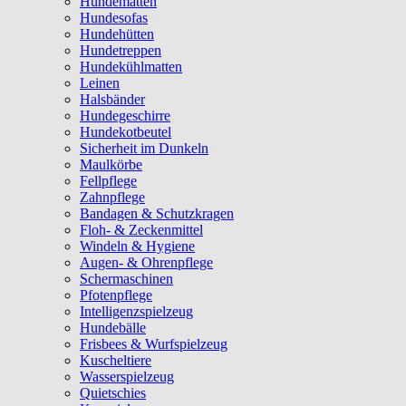
Hundematten
Hundesofas
Hundehütten
Hundetreppen
Hundekühlmatten
Leinen
Halsbänder
Hundegeschirre
Hundekotbeutel
Sicherheit im Dunkeln
Maulkörbe
Fellpflege
Zahnpflege
Bandagen & Schutzkragen
Floh- & Zeckenmittel
Windeln & Hygiene
Augen- & Ohrenpflege
Schermaschinen
Pfotenpflege
Intelligenzspielzeug
Hundebälle
Frisbees & Wurfspielzeug
Kuscheltiere
Wasserspielzeug
Quietschies