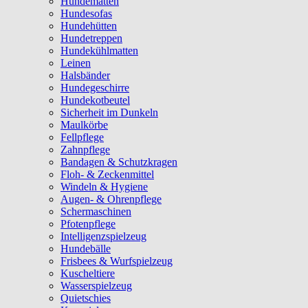
Hundematten
Hundesofas
Hundehütten
Hundetreppen
Hundekühlmatten
Leinen
Halsbänder
Hundegeschirre
Hundekotbeutel
Sicherheit im Dunkeln
Maulkörbe
Fellpflege
Zahnpflege
Bandagen & Schutzkragen
Floh- & Zeckenmittel
Windeln & Hygiene
Augen- & Ohrenpflege
Schermaschinen
Pfotenpflege
Intelligenzspielzeug
Hundebälle
Frisbees & Wurfspielzeug
Kuscheltiere
Wasserspielzeug
Quietschies