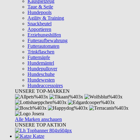
Kauspielzeug
Taue & Seile
Hundepools
Agility & Training
Snackbeutel
Apportieren
Erziehungshilfen
Futteraufbewahrung
Futterautomaten
Trinkflaschen
Futternäpfe
Hundemäntel
Hundepullover
Hundeschuhe
Hundewesten
Hundeaccessoires
UNSERE TOP-MARKEN
Alle Marken anschauen
UNSERE TOP AKTION
Katze