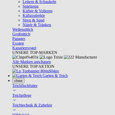
Leitern & Schaukeln
Spielzeug
Käfige & Volieren
Käfigzubehör
Streu & Sand
Näpfe & Tränken
Wellensittich
Großsittich
Papagei
Exoten
Kanarienvogel
UNSERE TOP-MARKEN
Alle Marken anschauen
UNSERE TOP AKTION
Garten & Teich
close
Teichfischfutter
Teichpflege
Teichtechnik & Zubehör
Wildvögel