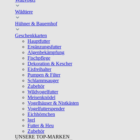
Wildtiere
Hühner & Bauernhof
Geschenkkarten
Hauptfutter
Ergänzungsfutter
Algenbekämpfung
Fischpflege
Dekoration & Kescher
Eisfreihalter
Pumpen & Filter
Schlammsauger
Zubehör
Wildvogelfutter
Meisenknödel
Vogelhäuser & Nistkästen
Vogelfutterspender
Eichhörnchen
Igel
Futter & Heu
Zubehör
UNSERE TOP-MARKEN