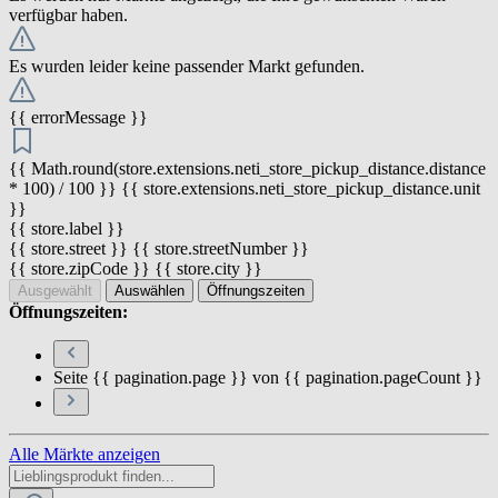
verfügbar haben.
Es wurden leider keine passender Markt gefunden.
{{ errorMessage }}
{{ Math.round(store.extensions.neti_store_pickup_distance.distance
* 100) / 100 }} {{ store.extensions.neti_store_pickup_distance.unit
}}
{{ store.label }}
{{ store.street }} {{ store.streetNumber }}
{{ store.zipCode }} {{ store.city }}
Ausgewählt
Auswählen
Öffnungszeiten
Öffnungszeiten:
Seite {{ pagination.page }} von {{ pagination.pageCount }}
Alle Märkte anzeigen