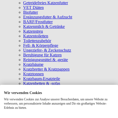
Getreidefreies Katzenfutter
VET Diäten
Biofutter
Ergänzungsfutter & Aufzucht
BARF/Frostfutter
Katzenmilch & Getränke
Katzenstreu
Katzentoiletten
Toilettenzubehör
Fell- & Körperpflege
Ungeziefer- & Zeckenschutz
Beruhigung für Katzen
Reinigungsmittel & -geräte
Kratzbäume
Kratzbretter & Kratzpappen
Kratztonnen
Kratzbaum-Ersatzteile
Katzenbetten & -sofas
Katzenhöhlen
Katzenhäuser
Wir verwenden Cookies
Hängematten & Fensterliegeplätze
Wir verwenden Cookies zur Analyse unserer Besucherdaten, um unsere Website zu
Katzendecken & -matten
verbessern, um personalisierte Inhalte anzuzeigen und Dir ein großartiges Website-
Baldrian- & Catnipspielzeug
Erlebnis zu bieten.
Spielmäuse & Bälle
Katzenangeln