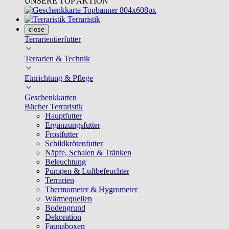
UNSERE TOP AKTION
Terraristik
close
Terrarientierfutter
Terrarien & Technik
Einrichtung & Pflege
Geschenkkarten
Bücher Terraristik
Hauptfutter
Ergänzungsfutter
Frostfutter
Schildkrötenfutter
Näpfe, Schalen & Tränken
Beleuchtung
Pumpen & Luftbefeuchter
Terrarien
Thermometer & Hygrometer
Wärmequellen
Bodengrund
Dekoration
Faunaboxen