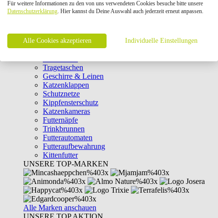
Für weitere Informationen zu den von uns verwendeten Cookies besuche bitte unsere
Intelligenzspielzeug
Datenschutzerklärung
. Hier kannst du Deine Auswahl auch jederzeit erneut anpassen.
Laserpointer & Elektrospielzeug
Katzentunnel
Clicker & Target Sticks für Katzen
Alle Cookies akzeptieren
Weiteres Katzenspielzeug
Individuelle Einstellungen
Transportboxen
Halsbänder
Tragetaschen
Geschirre & Leinen
Katzenklappen
Schutznetze
Kippfensterschutz
Katzenkameras
Futternäpfe
Trinkbrunnen
Futterautomaten
Futteraufbewahrung
Kittenfutter
UNSERE TOP-MARKEN
Alle Marken anschauen
UNSERE TOP AKTION