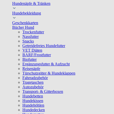
Hundenäpfe & Tränken
Hundebekleidung
Geschenkkarten
Bücher Hund
Trockenfutter
Nassfutter
Snacks
Getreidefreies Hundefutter
VET Diäten
BARF/Frostfutter
Biofutter
Ergänzungsfutter & Aufzucht
Reisenäpfe
Türschutzgitter & Hundeklappen
Fahrradzubehör
Tragetaschen
Autozubehör
Transport- & Gitterboxen
Hundebetten
Hundekissen
Hundehöhlen
Hundedecken