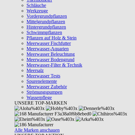
Schläuche
Werkzeuge
Vordergrundpflanzen
Mittelgrundpflanzen
Hintergrundpflanzen
Schwimmpflanzen
Pflanzen auf Holz & Stein
Meerwasser Fischfutter
Meerwasser-Aquarien
Meerwasser Beleuchtung
Meerwasser Bodengrund
Meerwasser-Filter & Technik
Meersalz
Meerwasser Tests
Spurenelemente
Meerwasser Zubehör
Strömungspumpen
Wasserpflege
UNSERE TOP-MARKEN
Alle Marken anschauen