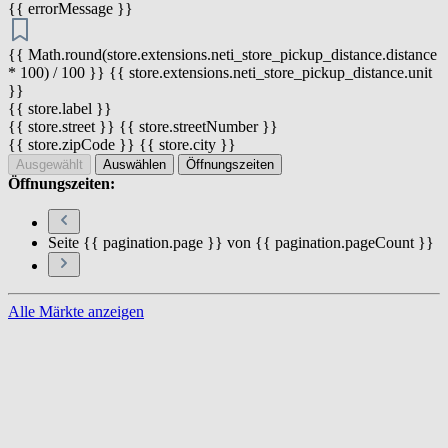
{{ errorMessage }}
{{ Math.round(store.extensions.neti_store_pickup_distance.distance
* 100) / 100 }} {{ store.extensions.neti_store_pickup_distance.unit
}}
{{ store.label }}
{{ store.street }} {{ store.streetNumber }}
{{ store.zipCode }} {{ store.city }}
Ausgewählt
Auswählen
Öffnungszeiten
Öffnungszeiten:
Seite {{ pagination.page }} von {{ pagination.pageCount }}
Alle Märkte anzeigen