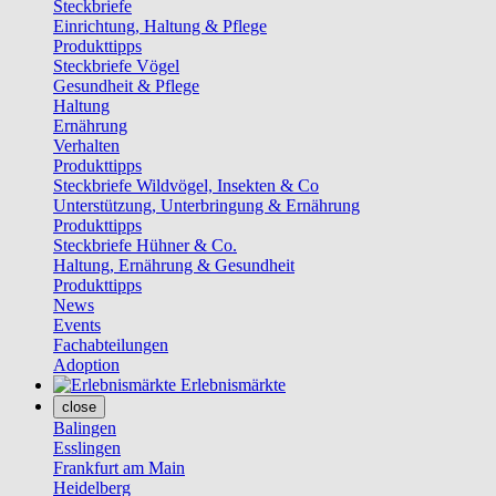
Steckbriefe
Einrichtung, Haltung & Pflege
Produkttipps
Steckbriefe Vögel
Gesundheit & Pflege
Haltung
Ernährung
Verhalten
Produkttipps
Steckbriefe Wildvögel, Insekten & Co
Unterstützung, Unterbringung & Ernährung
Produkttipps
Steckbriefe Hühner & Co.
Haltung, Ernährung & Gesundheit
Produkttipps
News
Events
Fachabteilungen
Adoption
Erlebnismärkte
close
Balingen
Esslingen
Frankfurt am Main
Heidelberg