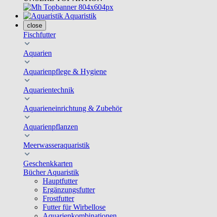
Aquaristik
close
Fischfutter
Aquarien
Aquarienpflege & Hygiene
Aquarientechnik
Aquarieneinrichtung & Zubehör
Aquarienpflanzen
Meerwasseraquaristik
Geschenkkarten
Bücher Aquaristik
Hauptfutter
Ergänzungsfutter
Frostfutter
Futter für Wirbellose
Aquarienkombinationen