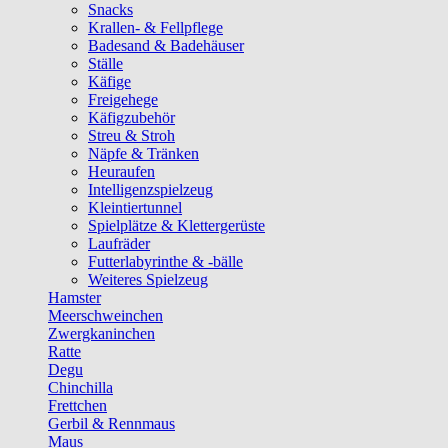
Snacks
Krallen- & Fellpflege
Badesand & Badehäuser
Ställe
Käfige
Freigehege
Käfigzubehör
Streu & Stroh
Näpfe & Tränken
Heuraufen
Intelligenzspielzeug
Kleintiertunnel
Spielplätze & Klettergerüste
Laufräder
Futterlabyrinthe & -bälle
Weiteres Spielzeug
Hamster
Meerschweinchen
Zwergkaninchen
Ratte
Degu
Chinchilla
Frettchen
Gerbil & Rennmaus
Maus