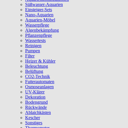
Süßwasser-Aquarien
Einsteiger-Sets
Nano-Aquarien
Aquarien-Möbel
Wasserpflege
Algenbekämpfung
Pflanzenpflege
Wassertests
Reinigen
Pumpen
Filter
Heizer & Kühler
Beleuchtung
Belüftung
CO2-Technik
Futterautomaten
Osmoseanlagen
UV-Klärer
Dekoration
Bodengrund
Rückwände
Ablaichkästen
Kescher
Sonstiges
Thermometer