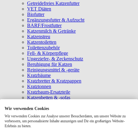
Getreidefreies Katzenfutter
VET Diäten
Biofutter
Ergänzungsfutter & Aufzucht
BARF/Frostfutter
Katzenmilch & Getränke
Katzenstreu
Katzentoiletten
Toilettenzubehör
Fell- & Körperpflege
Ungeziefer- & Zeckenschutz
Beruhigung für Katzen
Reinigungsmittel & -geräte
Kratzbäume
Kratzbretter & Kratzpappen
Kratztonnen
Kratzbaum-Ersatzteile
Katzenbetten & -sofas
Katzenhöhlen
Katzenhäuser
Wir verwenden Cookies
Hängematten & Fensterliegeplätze
Wir verwenden Cookies zur Analyse unserer Besucherdaten, um unsere Website zu
Katzendecken & -matten
verbessern, um personalisierte Inhalte anzuzeigen und Dir ein großartiges Website-
Baldrian- & Catnipspielzeug
Erlebnis zu bieten.
Spielmäuse & Bälle
Katzenangeln