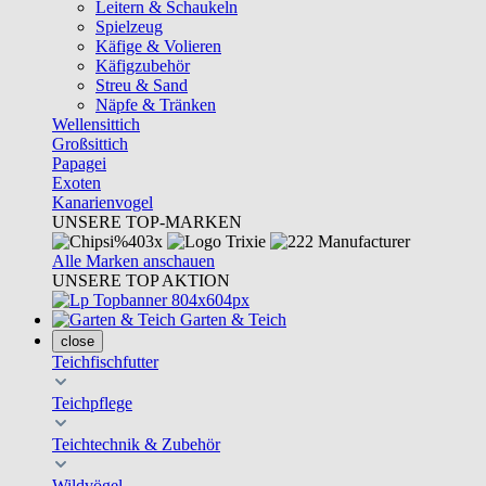
Leitern & Schaukeln
Spielzeug
Käfige & Volieren
Käfigzubehör
Streu & Sand
Näpfe & Tränken
Wellensittich
Großsittich
Papagei
Exoten
Kanarienvogel
UNSERE TOP-MARKEN
Alle Marken anschauen
UNSERE TOP AKTION
Garten & Teich
close
Teichfischfutter
Teichpflege
Teichtechnik & Zubehör
Wildvögel