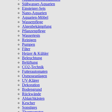
Süßwasser-Aquarien
Einsteiger-Sets
Nano-Aquarien
Aquarien-Möbel
Wasserpflege
Algenbekämpfung
Pflanzenpflege
Wassertests
Reinigen
Pumpen
Filter
Heizer & Kühler
Beleuchtung
Belüftung
CO2-Technik
Futterautomaten
Osmoseanlagen
UV-Klärer
Dekoration
Bodengrund
Rückwände
Ablaichkästen
Kescher
Sonstiges
Thermometer