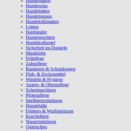
Hundematten
Hundesofas
Hundehütten
Hundetreppen
Hundekühlmatten
Leinen
Halsbänder
Hundegeschirre
Hundekotbeutel
Sicherheit im Dunkeln
Maulkörbe
Fellpflege
Zahnpflege
Bandagen & Schutzkragen
Floh- & Zeckenmittel
Windeln & Hygiene
Augen- & Ohrenpflege
Schermaschinen
Pfotenpflege
Intelligenzspielzeug
Hundebälle
Frisbees & Wurfspielzeug
Kuscheltiere
Wasserspielzeug
Quietschies