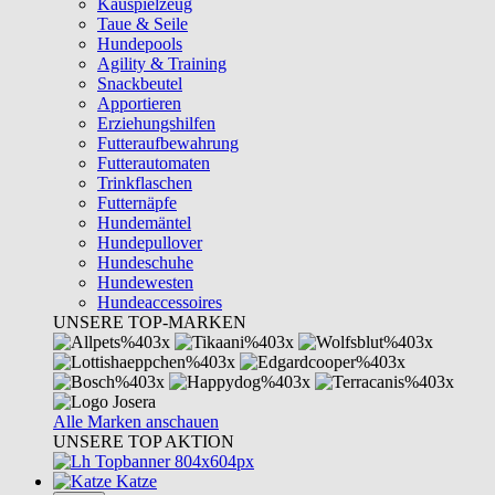
Kauspielzeug
Taue & Seile
Hundepools
Agility & Training
Snackbeutel
Apportieren
Erziehungshilfen
Futteraufbewahrung
Futterautomaten
Trinkflaschen
Futternäpfe
Hundemäntel
Hundepullover
Hundeschuhe
Hundewesten
Hundeaccessoires
UNSERE TOP-MARKEN
Alle Marken anschauen
UNSERE TOP AKTION
Katze