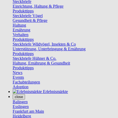
Steckbriefe
Einrichtung, Haltung & Pflege
Produkttipps
Steckbriefe Vögel
Gesundheit & Pflege
Haltung
Ernährung
Verhalten
Produkttipps
Steckbriefe Wildvögel, Insekten & Co
Unterstützung, Unterbringung & Ernährung
Produkttipps
Steckbriefe Hühner & Co.
Haltung, Ernährung & Gesundheit
Produkttipps
News
Events
Fachabteilungen
Adoption
Erlebnismärkte
close
Balingen
Esslingen
Frankfurt am Main
Heidelberg