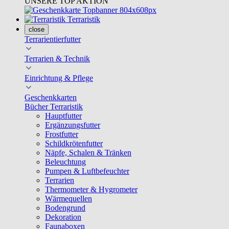
UNSERE TOP AKTION
Terraristik
close
Terrarientierfutter
Terrarien & Technik
Einrichtung & Pflege
Geschenkkarten
Bücher Terraristik
Hauptfutter
Ergänzungsfutter
Frostfutter
Schildkrötenfutter
Näpfe, Schalen & Tränken
Beleuchtung
Pumpen & Luftbefeuchter
Terrarien
Thermometer & Hygrometer
Wärmequellen
Bodengrund
Dekoration
Faunaboxen