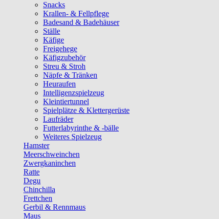
Snacks
Krallen- & Fellpflege
Badesand & Badehäuser
Ställe
Käfige
Freigehege
Käfigzubehör
Streu & Stroh
Näpfe & Tränken
Heuraufen
Intelligenzspielzeug
Kleintiertunnel
Spielplätze & Klettergerüste
Laufräder
Futterlabyrinthe & -bälle
Weiteres Spielzeug
Hamster
Meerschweinchen
Zwergkaninchen
Ratte
Degu
Chinchilla
Frettchen
Gerbil & Rennmaus
Maus