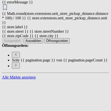
{{ errorMessage }}
{{ Math.round(store.extensions.neti_store_pickup_distance.distance
* 100) / 100 }} {{ store.extensions.neti_store_pickup_distance.unit
}}
{{ store.label }}
{{ store.street }} {{ store.streetNumber }}
{{ store.zipCode }} {{ store.city }}
Ausgewählt
Auswählen
Öffnungszeiten
Öffnungszeiten:
Seite {{ pagination.page }} von {{ pagination.pageCount }}
Alle Märkte anzeigen