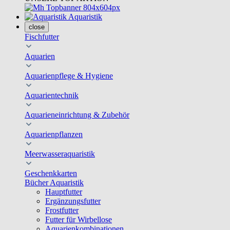
Aquaristik
close
Fischfutter
Aquarien
Aquarienpflege & Hygiene
Aquarientechnik
Aquarieneinrichtung & Zubehör
Aquarienpflanzen
Meerwasseraquaristik
Geschenkkarten
Bücher Aquaristik
Hauptfutter
Ergänzungsfutter
Frostfutter
Futter für Wirbellose
Aquarienkombinationen