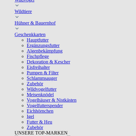
Wildtiere
Hühner & Bauernhof
Geschenkkarten
Hauptfutter
Ergänzungsfutter
Algenbekämpfung
Fischpflege
Dekoration & Kescher
Eisfreihalter
Pumpen & Filter
Schlammsauger
Zubehör
Wildvogelfutter
Meisenknödel
Vogelhäuser & Nistkästen
Vogelfutterspender
Eichhörnchen
Igel
Futter & Heu
Zubehör
UNSERE TOP-MARKEN