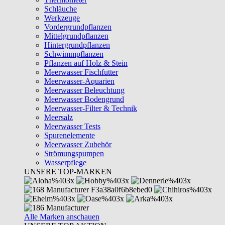
Schläuche
Werkzeuge
Vordergrundpflanzen
Mittelgrundpflanzen
Hintergrundpflanzen
Schwimmpflanzen
Pflanzen auf Holz & Stein
Meerwasser Fischfutter
Meerwasser-Aquarien
Meerwasser Beleuchtung
Meerwasser Bodengrund
Meerwasser-Filter & Technik
Meersalz
Meerwasser Tests
Spurenelemente
Meerwasser Zubehör
Strömungspumpen
Wasserpflege
UNSERE TOP-MARKEN
Alle Marken anschauen