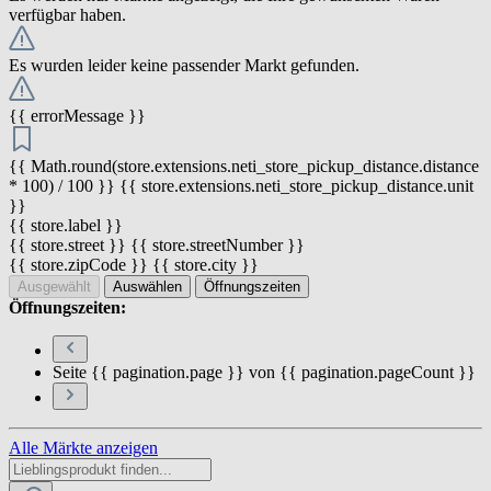
verfügbar haben.
Es wurden leider keine passender Markt gefunden.
{{ errorMessage }}
{{ Math.round(store.extensions.neti_store_pickup_distance.distance
* 100) / 100 }} {{ store.extensions.neti_store_pickup_distance.unit
}}
{{ store.label }}
{{ store.street }} {{ store.streetNumber }}
{{ store.zipCode }} {{ store.city }}
Ausgewählt
Auswählen
Öffnungszeiten
Öffnungszeiten:
Seite {{ pagination.page }} von {{ pagination.pageCount }}
Alle Märkte anzeigen