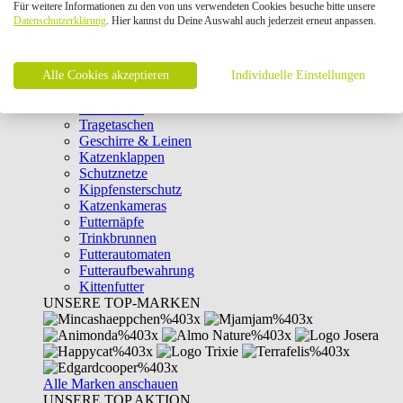
Für weitere Informationen zu den von uns verwendeten Cookies besuche bitte unsere
Intelligenzspielzeug
Datenschutzerklärung
. Hier kannst du Deine Auswahl auch jederzeit erneut anpassen.
Laserpointer & Elektrospielzeug
Katzentunnel
Clicker & Target Sticks für Katzen
Alle Cookies akzeptieren
Weiteres Katzenspielzeug
Individuelle Einstellungen
Transportboxen
Halsbänder
Tragetaschen
Geschirre & Leinen
Katzenklappen
Schutznetze
Kippfensterschutz
Katzenkameras
Futternäpfe
Trinkbrunnen
Futterautomaten
Futteraufbewahrung
Kittenfutter
UNSERE TOP-MARKEN
Alle Marken anschauen
UNSERE TOP AKTION