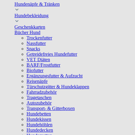
Hundenäpfe & Tränken
Hundebekleidung
Geschenkkarten
Bücher Hund
Trockenfutter
Nassfutter
Snacks
Getreidefreies Hundefutter
VET Diäten
BARF/Frostfutter
Biofutter
Ergänzungsfutter & Aufzucht
Reisenäpfe
Türschutzgitter & Hundeklappen
Fahrradzubehör
Tragetaschen
Autozubehör
Transport- & Gitterboxen
Hundebetten
Hundekissen
Hundehöhlen
Hundedecken