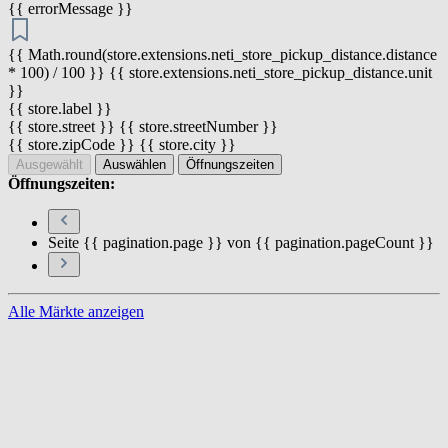
{{ errorMessage }}
{{ Math.round(store.extensions.neti_store_pickup_distance.distance
* 100) / 100 }} {{ store.extensions.neti_store_pickup_distance.unit
}}
{{ store.label }}
{{ store.street }} {{ store.streetNumber }}
{{ store.zipCode }} {{ store.city }}
Ausgewählt
Auswählen
Öffnungszeiten
Öffnungszeiten:
Seite {{ pagination.page }} von {{ pagination.pageCount }}
Alle Märkte anzeigen