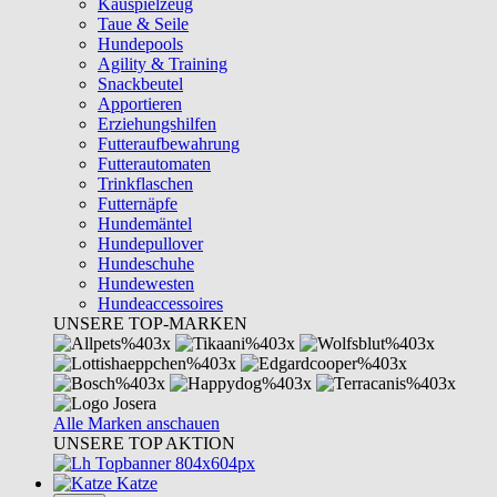
Kauspielzeug
Taue & Seile
Hundepools
Agility & Training
Snackbeutel
Apportieren
Erziehungshilfen
Futteraufbewahrung
Futterautomaten
Trinkflaschen
Futternäpfe
Hundemäntel
Hundepullover
Hundeschuhe
Hundewesten
Hundeaccessoires
UNSERE TOP-MARKEN
Alle Marken anschauen
UNSERE TOP AKTION
Katze