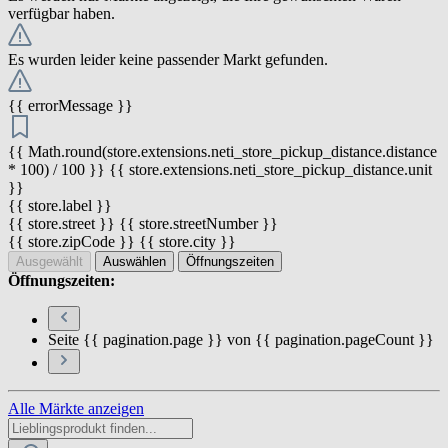
verfügbar haben.
Es wurden leider keine passender Markt gefunden.
{{ errorMessage }}
{{ Math.round(store.extensions.neti_store_pickup_distance.distance
* 100) / 100 }} {{ store.extensions.neti_store_pickup_distance.unit
}}
{{ store.label }}
{{ store.street }} {{ store.streetNumber }}
{{ store.zipCode }} {{ store.city }}
Ausgewählt
Auswählen
Öffnungszeiten
Öffnungszeiten:
Seite {{ pagination.page }} von {{ pagination.pageCount }}
Alle Märkte anzeigen