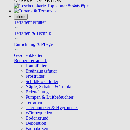
UNSERE TOP AKTION
Terraristik
close
Terrarientierfutter
Terrarien & Technik
Einrichtung & Pflege
Geschenkkarten
Bücher Terraristik
Hauptfutter
Ergänzungsfutter
Frostfutter
Schildkrötenfutter
Näpfe, Schalen & Tränken
Beleuchtung
Pumpen & Luftbefeuchter
Terrarien
Thermometer & Hygrometer
Wärmequellen
Bodengrund
Dekoration
Faunaboxen