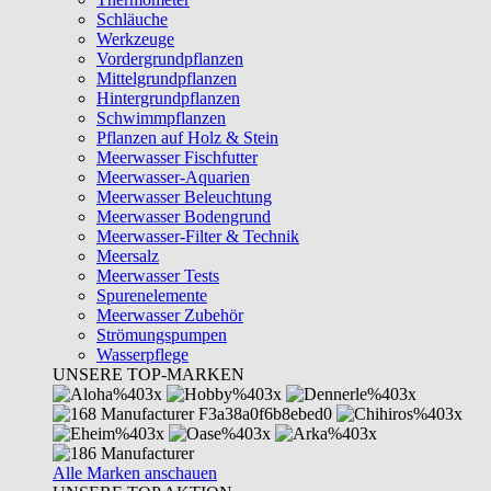
Schläuche
Werkzeuge
Vordergrundpflanzen
Mittelgrundpflanzen
Hintergrundpflanzen
Schwimmpflanzen
Pflanzen auf Holz & Stein
Meerwasser Fischfutter
Meerwasser-Aquarien
Meerwasser Beleuchtung
Meerwasser Bodengrund
Meerwasser-Filter & Technik
Meersalz
Meerwasser Tests
Spurenelemente
Meerwasser Zubehör
Strömungspumpen
Wasserpflege
UNSERE TOP-MARKEN
Alle Marken anschauen