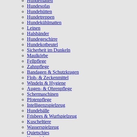
Hundematten
Hundesofas
Hundehütten
Hundetreppen
Hundekühlmatten
Leinen
Halsbänder
Hundegeschirre
Hundekotbeutel
Sicherheit im Dunkeln
Maulkörbe
Fellpflege
Zahnpflege
Bandagen & Schutzkragen
Floh- & Zeckenmittel
Windeln & Hygiene
Augen- & Ohrenpflege
Schermaschinen
Pfotenpflege
Intelligenzspielzeug
Hundebälle
Frisbees & Wurfspielzeug
Kuscheltiere
Wasserspielzeug
Quietschies