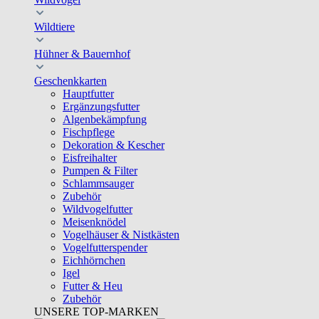
Wildtiere
Hühner & Bauernhof
Geschenkkarten
Hauptfutter
Ergänzungsfutter
Algenbekämpfung
Fischpflege
Dekoration & Kescher
Eisfreihalter
Pumpen & Filter
Schlammsauger
Zubehör
Wildvogelfutter
Meisenknödel
Vogelhäuser & Nistkästen
Vogelfutterspender
Eichhörnchen
Igel
Futter & Heu
Zubehör
UNSERE TOP-MARKEN