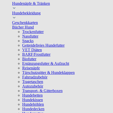
Hundenäpfe & Tränken
Hundebekleidung
Geschenkkarten
Bücher Hund
Trockenfutter
Nassfutter
Snacks
Getreidefreies Hundefutter
VET Diäten
BARF/Frostfutter
Biofutter
Ergänzungsfutter & Aufzucht
Reisenäpfe
Türschutzgitter & Hundeklappen
Fahrradzubehör
Tragetaschen
Autozubehör
Transport- & Gitterboxen
Hundebetten
Hundekissen
Hundehöhlen
Hundedecken