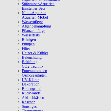
Süßwasser-Aquarien
Einsteiger-Sets
Nano-Aquarien
Aquarien-Möbel
Wasserpflege
Algenbekämpfung
Pflanzenpflege
Wassertests
Reinigen
Pumpen
Filter
Heizer & Kühler
Beleuchtung
Belüftung
CO2-Technik
Futterautomaten
Osmoseanlagen
UV-Klärer
Dekoration
Bodengrund
Rückwände
Ablaichkästen
Kescher
Sonstiges
Thermometer