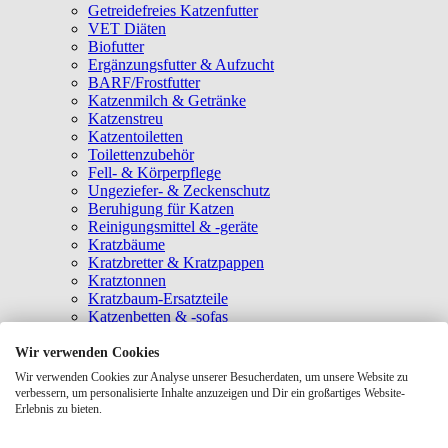
Getreidefreies Katzenfutter
VET Diäten
Biofutter
Ergänzungsfutter & Aufzucht
BARF/Frostfutter
Katzenmilch & Getränke
Katzenstreu
Katzentoiletten
Toilettenzubehör
Fell- & Körperpflege
Ungeziefer- & Zeckenschutz
Beruhigung für Katzen
Reinigungsmittel & -geräte
Kratzbäume
Kratzbretter & Kratzpappen
Kratztonnen
Kratzbaum-Ersatzteile
Katzenbetten & -sofas
Katzenhöhlen
Katzenhäuser
Wir verwenden Cookies
Hängematten & Fensterliegeplätze
Wir verwenden Cookies zur Analyse unserer Besucherdaten, um unsere Website zu
Katzendecken & -matten
verbessern, um personalisierte Inhalte anzuzeigen und Dir ein großartiges Website-
Baldrian- & Catnipspielzeug
Erlebnis zu bieten.
Spielmäuse & Bälle
Katzenangeln