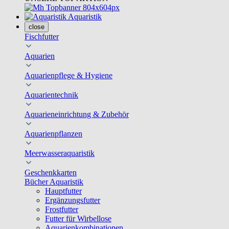
Aquaristik
close
Fischfutter
Aquarien
Aquarienpflege & Hygiene
Aquarientechnik
Aquarieneinrichtung & Zubehör
Aquarienpflanzen
Meerwasseraquaristik
Geschenkkarten
Bücher Aquaristik
Hauptfutter
Ergänzungsfutter
Frostfutter
Futter für Wirbellose
Aquarienkombinationen