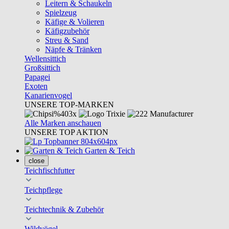
Leitern & Schaukeln
Spielzeug
Käfige & Volieren
Käfigzubehör
Streu & Sand
Näpfe & Tränken
Wellensittich
Großsittich
Papagei
Exoten
Kanarienvogel
UNSERE TOP-MARKEN
Alle Marken anschauen
UNSERE TOP AKTION
Garten & Teich
close
Teichfischfutter
Teichpflege
Teichtechnik & Zubehör
Wildvögel