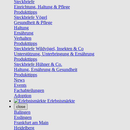
Steckbriefe
Einrichtung, Haltung & Pflege
Produkttipps
Steckbriefe Vögel
Gesundheit & Pflege
Haltung
Ernährung
Verhalten
Produkttipps
Steckbriefe Wildvögel, Insekten & Co
Unterstützung, Unterbringung & Ernährung
Produkttipps
Steckbriefe Hühner & Co.
Haltung, Ernährung & Gesundheit
Produkttipps
News
Events
Fachabteilungen
Adoption
Erlebnismärkte
close
Balingen
Esslingen
Frankfurt am Main
Heidelberg