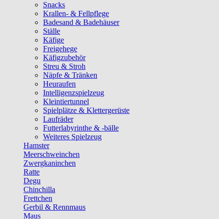
Snacks
Krallen- & Fellpflege
Badesand & Badehäuser
Ställe
Käfige
Freigehege
Käfigzubehör
Streu & Stroh
Näpfe & Tränken
Heuraufen
Intelligenzspielzeug
Kleintiertunnel
Spielplätze & Klettergerüste
Laufräder
Futterlabyrinthe & -bälle
Weiteres Spielzeug
Hamster
Meerschweinchen
Zwergkaninchen
Ratte
Degu
Chinchilla
Frettchen
Gerbil & Rennmaus
Maus