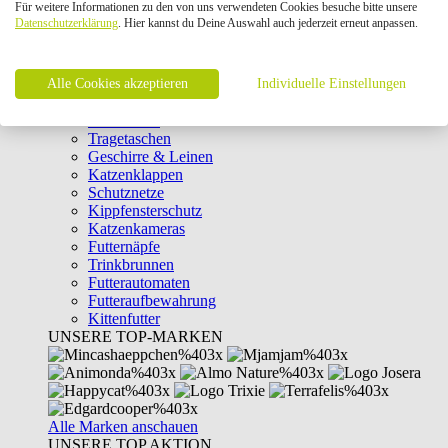
Für weitere Informationen zu den von uns verwendeten Cookies besuche bitte unsere
Intelligenzspielzeug
Datenschutzerklärung
. Hier kannst du Deine Auswahl auch jederzeit erneut anpassen.
Laserpointer & Elektrospielzeug
Katzentunnel
Clicker & Target Sticks für Katzen
Alle Cookies akzeptieren
Weiteres Katzenspielzeug
Individuelle Einstellungen
Transportboxen
Halsbänder
Tragetaschen
Geschirre & Leinen
Katzenklappen
Schutznetze
Kippfensterschutz
Katzenkameras
Futternäpfe
Trinkbrunnen
Futterautomaten
Futteraufbewahrung
Kittenfutter
UNSERE TOP-MARKEN
Alle Marken anschauen
UNSERE TOP AKTION