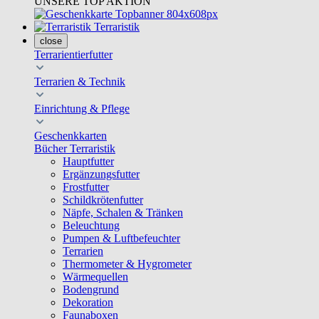
UNSERE TOP AKTION
Terraristik
close
Terrarientierfutter
Terrarien & Technik
Einrichtung & Pflege
Geschenkkarten
Bücher Terraristik
Hauptfutter
Ergänzungsfutter
Frostfutter
Schildkrötenfutter
Näpfe, Schalen & Tränken
Beleuchtung
Pumpen & Luftbefeuchter
Terrarien
Thermometer & Hygrometer
Wärmequellen
Bodengrund
Dekoration
Faunaboxen