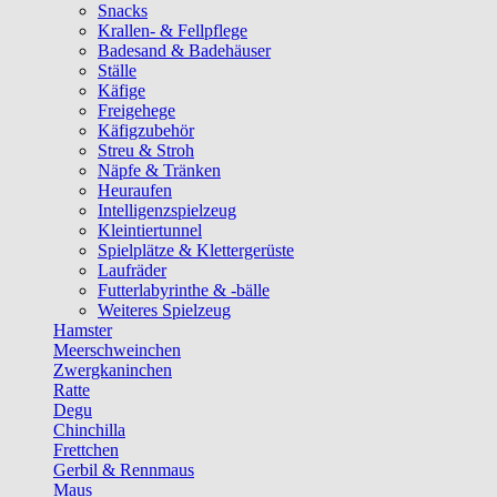
Snacks
Krallen- & Fellpflege
Badesand & Badehäuser
Ställe
Käfige
Freigehege
Käfigzubehör
Streu & Stroh
Näpfe & Tränken
Heuraufen
Intelligenzspielzeug
Kleintiertunnel
Spielplätze & Klettergerüste
Laufräder
Futterlabyrinthe & -bälle
Weiteres Spielzeug
Hamster
Meerschweinchen
Zwergkaninchen
Ratte
Degu
Chinchilla
Frettchen
Gerbil & Rennmaus
Maus