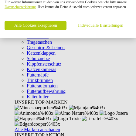
Für weitere Informationen zu den von uns verwendeten Cookies besuche bitte unsere
Intelligenzspielzeug
Datenschutzerklärung
. Hier kannst du Deine Auswahl auch jederzeit erneut anpassen.
Laserpointer & Elektrospielzeug
Katzentunnel
Clicker & Target Sticks für Katzen
Alle Cookies akzeptieren
Weiteres Katzenspielzeug
Individuelle Einstellungen
Transportboxen
Halsbänder
Tragetaschen
Geschirre & Leinen
Katzenklappen
Schutznetze
Kippfensterschutz
Katzenkameras
Futternäpfe
Trinkbrunnen
Futterautomaten
Futteraufbewahrung
Kittenfutter
UNSERE TOP-MARKEN
Alle Marken anschauen
UNSERE TOP AKTION