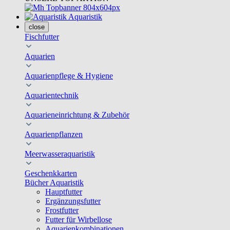
Aquaristik
close
Fischfutter
Aquarien
Aquarienpflege & Hygiene
Aquarientechnik
Aquarieneinrichtung & Zubehör
Aquarienpflanzen
Meerwasseraquaristik
Geschenkkarten
Bücher Aquaristik
Hauptfutter
Ergänzungsfutter
Frostfutter
Futter für Wirbellose
Aquarienkombinationen