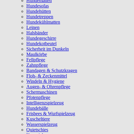
Hundematten
Hundesofas
Hundehütten
Hundetreppen
Hundekühlmatten
Leinen
Halsbänder
Hundegeschirre
Hundekotbeutel
Sicherheit im Dunkeln
Maulkörbe
Fellpflege
Zahnpflege
Bandagen & Schutzkragen
Floh- & Zeckenmittel
Windeln & Hygiene
Augen- & Ohrenpflege
Schermaschinen
Pfotenpflege
Intelligenzspielzeug
Hundebälle
Frisbees & Wurfspielzeug
Kuscheltiere
Wasserspielzeug
Quietschies