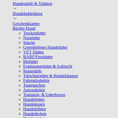
Hundenäpfe & Tränken
Hundebekleidung
Geschenkkarten
Bücher Hund
Trockenfutter
Nassfutter
Snacks
Getreidefreies Hundefutter
VET Diäten
BARF/Frostfutter
Biofutter
Ergänzungsfutter & Aufzucht
Reisenäpfe
Türschutzgitter & Hundeklappen
Fahrradzubehör
Tragetaschen
Autozubehör
Transport- & Gitterboxen
Hundebetten
Hundekissen
Hundehöhlen
Hundedecken