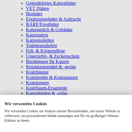
Getreidefreies Katzenfutter
VET Diäten
Biofutter
Ergänzungsfutter & Aufzucht
BARF/Frostfutter
Katzenmilch & Getränke
Katzenstreu
Katzentoiletten
Toilettenzubehör
Fell- & Körperpflege
Ungeziefer- & Zeckenschutz
Beruhigung für Katzen
Reinigungsmittel & -geräte
Kratzbäume
Kratzbretter & Kratzpappen
Kratztonnen
Kratzbaum-Ersatzteile
Katzenbetten & -sofas
Katzenhöhlen
Katzenhäuser
Wir verwenden Cookies
Hängematten & Fensterliegeplätze
Wir verwenden Cookies zur Analyse unserer Besucherdaten, um unsere Website zu
Katzendecken & -matten
verbessern, um personalisierte Inhalte anzuzeigen und Dir ein großartiges Website-
Baldrian- & Catnipspielzeug
Erlebnis zu bieten.
Spielmäuse & Bälle
Katzenangeln