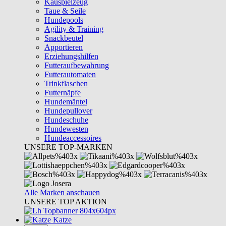
Kauspielzeug
Taue & Seile
Hundepools
Agility & Training
Snackbeutel
Apportieren
Erziehungshilfen
Futteraufbewahrung
Futterautomaten
Trinkflaschen
Futternäpfe
Hundemäntel
Hundepullover
Hundeschuhe
Hundewesten
Hundeaccessoires
UNSERE TOP-MARKEN
Alle Marken anschauen
UNSERE TOP AKTION
Katze