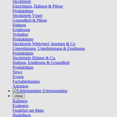
Steckbriefe
Einrichtung, Haltung & Pflege
Produkttipps
Steckbriefe Vögel
Gesundheit & Pflege
Haltung
Ernährung
Verhalten
Produkttipps
Steckbriefe Wildvögel, Insekten & Co
Unterstützung, Unterbringung & Ernährung
Produkttipps
Steckbriefe Hühner & Co.
Haltung, Ernährung & Gesundheit
Produkttipps
News
Events
Fachabteilungen
Adoption
Erlebnismärkte
close
Balingen
Esslingen
Frankfurt am Main
Heidelberg