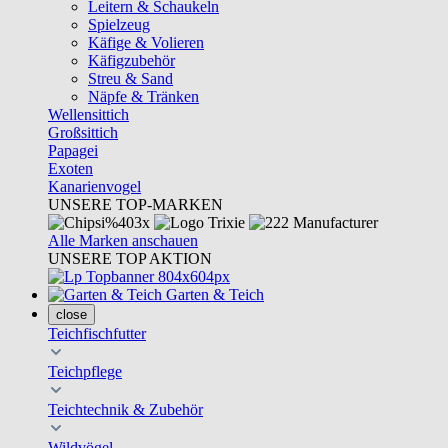
Leitern & Schaukeln
Spielzeug
Käfige & Volieren
Käfigzubehör
Streu & Sand
Näpfe & Tränken
Wellensittich
Großsittich
Papagei
Exoten
Kanarienvogel
UNSERE TOP-MARKEN
Alle Marken anschauen
UNSERE TOP AKTION
Garten & Teich
close
Teichfischfutter
Teichpflege
Teichtechnik & Zubehör
Wildvögel