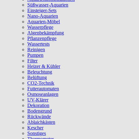
Süßwasser-Aquarien
Einsteiger-Sets
Nano-Aquarien
Aquarien-Möbel
Wasserpflege
Algenbekämpfung
Pflanzenpflege
Wassertests
Reinigen
Pumpen
Filter
Heizer & Kühler
Beleuchtung
Belüftung
CO2-Technik
Futterautomaten
Osmoseanlagen
UV-Klärer
Dekoration
Bodengrund
Rückwände
Ablaichkästen
Kescher
Sonstiges
Thermometer