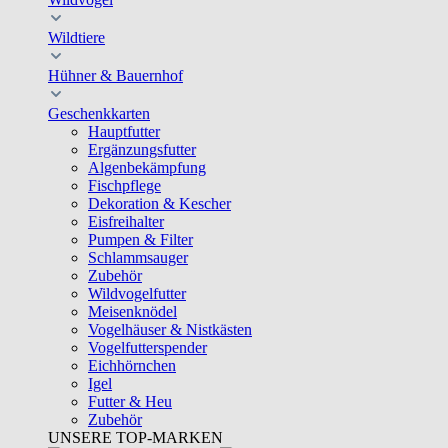
Wildtiere
Hühner & Bauernhof
Geschenkkarten
Hauptfutter
Ergänzungsfutter
Algenbekämpfung
Fischpflege
Dekoration & Kescher
Eisfreihalter
Pumpen & Filter
Schlammsauger
Zubehör
Wildvogelfutter
Meisenknödel
Vogelhäuser & Nistkästen
Vogelfutterspender
Eichhörnchen
Igel
Futter & Heu
Zubehör
UNSERE TOP-MARKEN