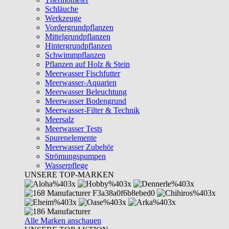
Schläuche
Werkzeuge
Vordergrundpflanzen
Mittelgrundpflanzen
Hintergrundpflanzen
Schwimmpflanzen
Pflanzen auf Holz & Stein
Meerwasser Fischfutter
Meerwasser-Aquarien
Meerwasser Beleuchtung
Meerwasser Bodengrund
Meerwasser-Filter & Technik
Meersalz
Meerwasser Tests
Spurenelemente
Meerwasser Zubehör
Strömungspumpen
Wasserpflege
UNSERE TOP-MARKEN
Alle Marken anschauen