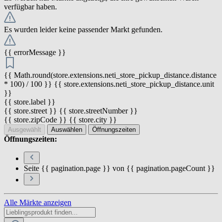
verfügbar haben.
Es wurden leider keine passender Markt gefunden.
{{ errorMessage }}
{{ Math.round(store.extensions.neti_store_pickup_distance.distance
* 100) / 100 }} {{ store.extensions.neti_store_pickup_distance.unit
}}
{{ store.label }}
{{ store.street }} {{ store.streetNumber }}
{{ store.zipCode }} {{ store.city }}
Ausgewählt
Auswählen
Öffnungszeiten
Öffnungszeiten:
Seite {{ pagination.page }} von {{ pagination.pageCount }}
Alle Märkte anzeigen