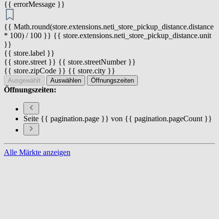
{{ errorMessage }}
{{ Math.round(store.extensions.neti_store_pickup_distance.distance
* 100) / 100 }} {{ store.extensions.neti_store_pickup_distance.unit
}}
{{ store.label }}
{{ store.street }} {{ store.streetNumber }}
{{ store.zipCode }} {{ store.city }}
Ausgewählt
Auswählen
Öffnungszeiten
Öffnungszeiten:
Seite {{ pagination.page }} von {{ pagination.pageCount }}
Alle Märkte anzeigen