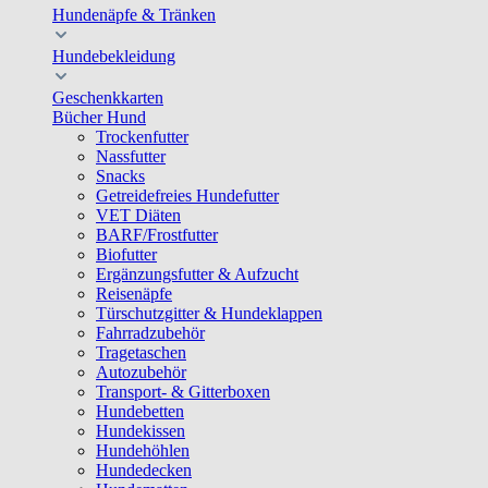
Hundenäpfe & Tränken
Hundebekleidung
Geschenkkarten
Bücher Hund
Trockenfutter
Nassfutter
Snacks
Getreidefreies Hundefutter
VET Diäten
BARF/Frostfutter
Biofutter
Ergänzungsfutter & Aufzucht
Reisenäpfe
Türschutzgitter & Hundeklappen
Fahrradzubehör
Tragetaschen
Autozubehör
Transport- & Gitterboxen
Hundebetten
Hundekissen
Hundehöhlen
Hundedecken