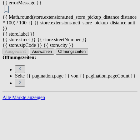
{{ errorMessage }}
{{ Math.round(store.extensions.neti_store_pickup_distance.distance
* 100) / 100 }} {{ store.extensions.neti_store_pickup_distance.unit
}}
{{ store.label }}
{{ store.street }} {{ store.streetNumber }}
{{ store.zipCode }} {{ store.city }}
Ausgewählt
Auswählen
Öffnungszeiten
Öffnungszeiten:
Seite {{ pagination.page }} von {{ pagination.pageCount }}
Alle Märkte anzeigen