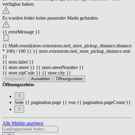
verfügbar haben.
Es wurden leider keine passender Markt gefunden.
{{ errorMessage }}
{{ Math.round(store.extensions.neti_store_pickup_distance.distance
* 100) / 100 }} {{ store.extensions.neti_store_pickup_distance.unit
}}
{{ store.label }}
{{ store.street }} {{ store.streetNumber }}
{{ store.zipCode }} {{ store.city }}
Ausgewählt
Auswählen
Öffnungszeiten
Öffnungszeiten:
Seite {{ pagination.page }} von {{ pagination.pageCount }}
Alle Märkte anzeigen