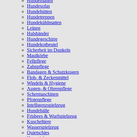
Hundematten
Hundesofas
Hundehütten
Hundetreppen
Hundekühlmatten
Leinen
Halsbänder
Hundegeschirre
Hundekotbeutel
Sicherheit im Dunkeln
Maulkörbe
Fellpflege
Zahnpflege
Bandagen & Schutzkragen
Floh- & Zeckenmittel
Windeln & Hygiene
Augen- & Ohrenpflege
Schermaschinen
Pfotenpflege
Intelligenzspielzeug
Hundebälle
Frisbees & Wurfspielzeug
Kuscheltiere
Wasserspielzeug
Quietschies