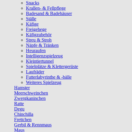
Snacks
Krallen- & Fellpflege
Badesand & Badehäuser
Ställe
Käfige
Freigehege
Käfigzubehör
Streu & Stroh
Näpfe & Tränken
Heuraufen
Intelligenzspielzeug
Kleintiertunnel
Spielplätze & Klettergerüste
Laufräder
Futterlabyrinthe & -bälle
Weiteres Spielzeug
Hamster
Meerschweinchen
Zwergkaninchen
Ratte
Degu
Chinchilla
Frettchen
Gerbil & Rennmaus
Maus