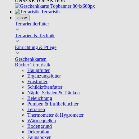
UNSERE TOP AKTION
Terraristik
close
Terrarientierfutter
Terrarien & Technik
Einrichtung & Pflege
Geschenkkarten
Bücher Terraristik
Hauptfutter
Ergänzungsfutter
Frostfutter
Schildkrötenfutter
Näpfe, Schalen & Tränken
Beleuchtung
Pumpen & Luftbefeuchter
Terrarien
Thermometer & Hygrometer
Wärmequellen
Bodengrund
Dekoration
Faunaboxen