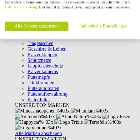
Für weitere Informationen zu den von uns verwendeten Cookies besuche bitte unsere
Intelligenzspielzeug
Datenschutzerklärung
. Hier kannst du Deine Auswahl auch jederzeit erneut anpassen.
Laserpointer & Elektrospielzeug
Katzentunnel
Clicker & Target Sticks für Katzen
Alle Cookies akzeptieren
Weiteres Katzenspielzeug
Individuelle Einstellungen
Transportboxen
Halsbänder
Tragetaschen
Geschirre & Leinen
Katzenklappen
Schutznetze
Kippfensterschutz
Katzenkameras
Futternäpfe
Trinkbrunnen
Futterautomaten
Futteraufbewahrung
Kittenfutter
UNSERE TOP-MARKEN
Alle Marken anschauen
UNSERE TOP AKTION