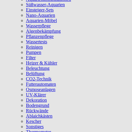
Süßwasser-Aquarien
Einsteiger-Sets
Nano-Aquarien
Aquarien-Möbel
Wasserpflege
Algenbekämpfung
Pflanzenpflege
Wassertests
Reinigen
Pumpen
Filter
Heizer & Kühler
Beleuchtung
Belüftung
CO2-Technik
Futterautomaten
Osmoseanlagen
UV-Klärer
Dekoration
Bodengrund
Rückwände
Ablaichkästen
Kescher
Sonstiges
Thermometer