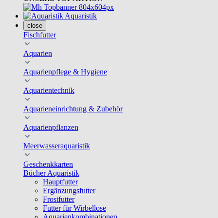
Aquaristik
close
Fischfutter
Aquarien
Aquarienpflege & Hygiene
Aquarientechnik
Aquarieneinrichtung & Zubehör
Aquarienpflanzen
Meerwasseraquaristik
Geschenkkarten
Bücher Aquaristik
Hauptfutter
Ergänzungsfutter
Frostfutter
Futter für Wirbellose
Aquarienkombinationen