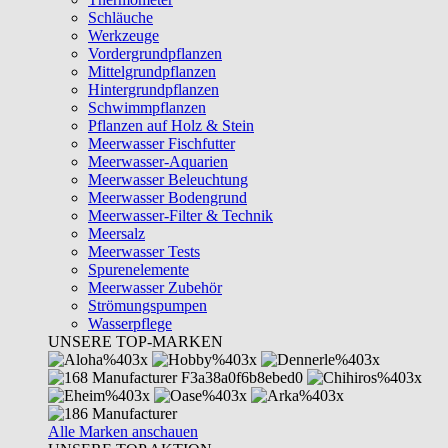
Schläuche
Werkzeuge
Vordergrundpflanzen
Mittelgrundpflanzen
Hintergrundpflanzen
Schwimmpflanzen
Pflanzen auf Holz & Stein
Meerwasser Fischfutter
Meerwasser-Aquarien
Meerwasser Beleuchtung
Meerwasser Bodengrund
Meerwasser-Filter & Technik
Meersalz
Meerwasser Tests
Spurenelemente
Meerwasser Zubehör
Strömungspumpen
Wasserpflege
UNSERE TOP-MARKEN
Alle Marken anschauen