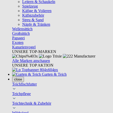
Leitern & Schaukeln
Spielzeug
Käfige & Volieren
Käfigzubehör
Streu & Sand
Näpfe & Tränken
Wellensittich
Großsittich
Papagei
Exoten
Kanarienvogel
UNSERE TOP-MARKEN
Alle Marken anschauen
UNSERE TOP AKTION
Garten & Teich
close
Teichfischfutter
Teichpflege
Teichtechnik & Zubehör
Wildvögel