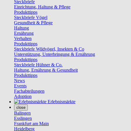
Steckbriefe
Einrichtung, Haltung & Pflege
Produkttipps
Steckbriefe Vögel
Gesundheit & Pflege
Haltung
Ernährung
Verhalten
Produkttipps
Steckbriefe Wildvögel, Insekten & Co
Unterstützung, Unterbringung & Ernährung
Produkttipps
Steckbriefe Hühner & Co.
Haltung, Ernährung & Gesundheit
Produkttipps
News
Events
Fachabteilungen
Adoption
Erlebnismärkte
close
Balingen
Esslingen
Frankfurt am Main
Heidelberg