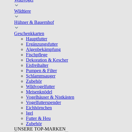
Wildtiere
Hühner & Bauernhof
Geschenkkarten
Hauptfutter
Ergänzungsfutter
Algenbekämpfung
Fischpflege
Dekoration & Kescher
Eisfreihalter
Pumpen & Filter
Schlammsauger
Zubehör
Wildvogelfutter
Meisenknödel
Vogelhäuser & Nistkästen
Vogelfutterspender
Eichhörnchen
Igel
Futter & Heu
Zubehör
UNSERE TOP-MARKEN