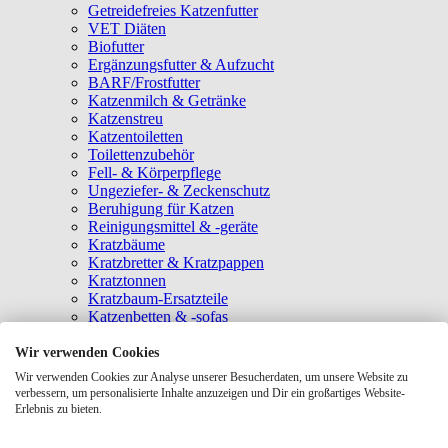
Getreidefreies Katzenfutter
VET Diäten
Biofutter
Ergänzungsfutter & Aufzucht
BARF/Frostfutter
Katzenmilch & Getränke
Katzenstreu
Katzentoiletten
Toilettenzubehör
Fell- & Körperpflege
Ungeziefer- & Zeckenschutz
Beruhigung für Katzen
Reinigungsmittel & -geräte
Kratzbäume
Kratzbretter & Kratzpappen
Kratztonnen
Kratzbaum-Ersatzteile
Katzenbetten & -sofas
Katzenhöhlen
Katzenhäuser
Wir verwenden Cookies
Hängematten & Fensterliegeplätze
Wir verwenden Cookies zur Analyse unserer Besucherdaten, um unsere Website zu
Katzendecken & -matten
verbessern, um personalisierte Inhalte anzuzeigen und Dir ein großartiges Website-
Baldrian- & Catnipspielzeug
Erlebnis zu bieten.
Spielmäuse & Bälle
Katzenangeln