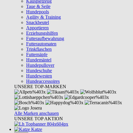
Kauspielzeug
Taue & Seile
Hundepools
Agility & Training
Snackbeutel
Apportieren
Erziehungshilfen
Futteraufbewahrung
Futterautomaten
Trinkflaschen
Futternäpfe
Hundemäntel
Hundepullover
Hundeschuhe
Hundewesten
Hundeaccessoires
UNSERE TOP-MARKEN
Alle Marken anschauen
UNSERE TOP AKTION
Katze