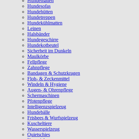
Hundematten
Hundesofas
Hundehütten
Hundetreppen
Hundekühlmatten
Leinen
Halsbänder
Hundegeschirre
Hundekotbeutel
Sicherheit im Dunkeln
Maulkörbe
Fellpflege
Zahnpflege
Bandagen & Schutzkragen
Floh- & Zeckenmittel
Windeln & Hygiene
Augen- & Ohrenpflege
Schermaschinen
Pfotenpflege
Intelligenzspielzeug
Hundebälle
Frisbees & Wurfspielzeug
Kuscheltiere
Wasserspielzeug
Quietschies