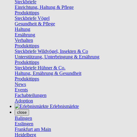
Steckbriefe
Einrichtung, Haltung & Pflege
Produkttipps
Steckbriefe Vögel
Gesundheit & Pflege
Haltung
Ernährung
Verhalten
Produkttipps
Steckbriefe Wildvögel, Insekten & Co
Unterstützung, Unterbringung & Ernährung
Produkttipps
Steckbriefe Hühner & Co.
Haltung, Ernährung & Gesundheit
Produkttipps
News
Events
Fachabteilungen
Adoption
Erlebnismärkte
close
Balingen
Esslingen
Frankfurt am Main
Heidelberg