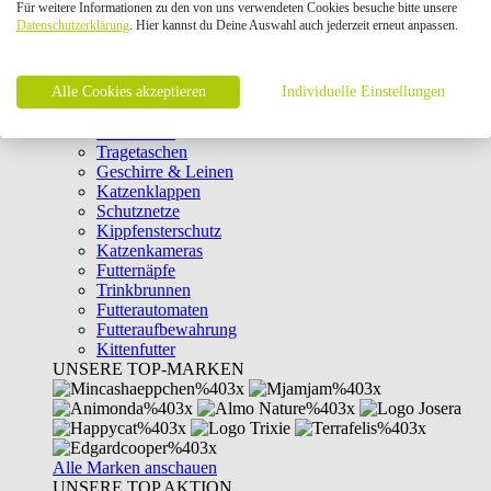
Für weitere Informationen zu den von uns verwendeten Cookies besuche bitte unsere
Intelligenzspielzeug
Datenschutzerklärung
. Hier kannst du Deine Auswahl auch jederzeit erneut anpassen.
Laserpointer & Elektrospielzeug
Katzentunnel
Clicker & Target Sticks für Katzen
Alle Cookies akzeptieren
Weiteres Katzenspielzeug
Individuelle Einstellungen
Transportboxen
Halsbänder
Tragetaschen
Geschirre & Leinen
Katzenklappen
Schutznetze
Kippfensterschutz
Katzenkameras
Futternäpfe
Trinkbrunnen
Futterautomaten
Futteraufbewahrung
Kittenfutter
UNSERE TOP-MARKEN
Alle Marken anschauen
UNSERE TOP AKTION