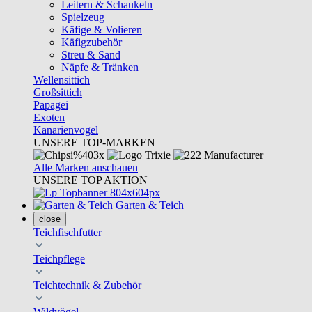
Leitern & Schaukeln
Spielzeug
Käfige & Volieren
Käfigzubehör
Streu & Sand
Näpfe & Tränken
Wellensittich
Großsittich
Papagei
Exoten
Kanarienvogel
UNSERE TOP-MARKEN
Alle Marken anschauen
UNSERE TOP AKTION
Garten & Teich
close
Teichfischfutter
Teichpflege
Teichtechnik & Zubehör
Wildvögel