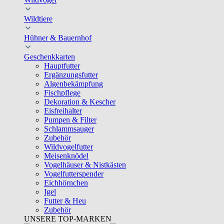
Wildtiere
Hühner & Bauernhof
Geschenkkarten
Hauptfutter
Ergänzungsfutter
Algenbekämpfung
Fischpflege
Dekoration & Kescher
Eisfreihalter
Pumpen & Filter
Schlammsauger
Zubehör
Wildvogelfutter
Meisenknödel
Vogelhäuser & Nistkästen
Vogelfutterspender
Eichhörnchen
Igel
Futter & Heu
Zubehör
UNSERE TOP-MARKEN