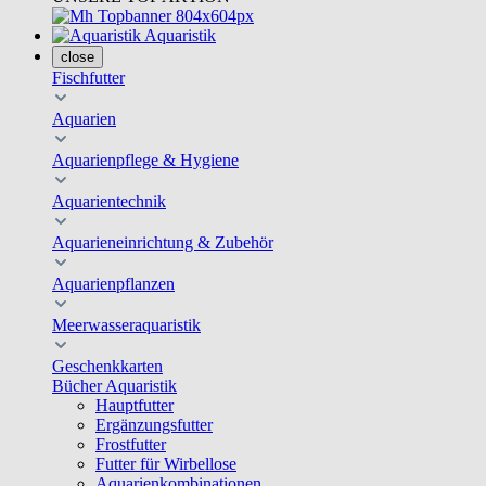
Aquaristik
close
Fischfutter
Aquarien
Aquarienpflege & Hygiene
Aquarientechnik
Aquarieneinrichtung & Zubehör
Aquarienpflanzen
Meerwasseraquaristik
Geschenkkarten
Bücher Aquaristik
Hauptfutter
Ergänzungsfutter
Frostfutter
Futter für Wirbellose
Aquarienkombinationen