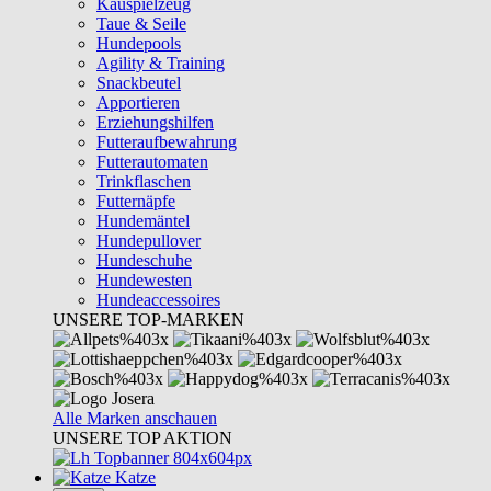
Kauspielzeug
Taue & Seile
Hundepools
Agility & Training
Snackbeutel
Apportieren
Erziehungshilfen
Futteraufbewahrung
Futterautomaten
Trinkflaschen
Futternäpfe
Hundemäntel
Hundepullover
Hundeschuhe
Hundewesten
Hundeaccessoires
UNSERE TOP-MARKEN
Alle Marken anschauen
UNSERE TOP AKTION
Katze