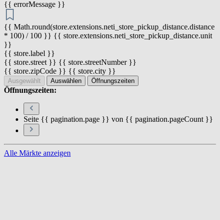
{{ errorMessage }}
{{ Math.round(store.extensions.neti_store_pickup_distance.distance
* 100) / 100 }} {{ store.extensions.neti_store_pickup_distance.unit
}}
{{ store.label }}
{{ store.street }} {{ store.streetNumber }}
{{ store.zipCode }} {{ store.city }}
Ausgewählt
Auswählen
Öffnungszeiten
Öffnungszeiten:
Seite {{ pagination.page }} von {{ pagination.pageCount }}
Alle Märkte anzeigen