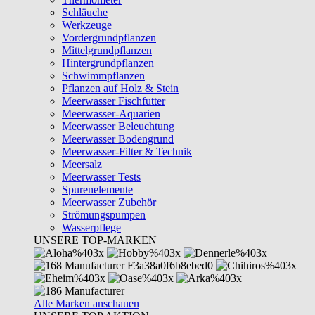
Schläuche
Werkzeuge
Vordergrundpflanzen
Mittelgrundpflanzen
Hintergrundpflanzen
Schwimmpflanzen
Pflanzen auf Holz & Stein
Meerwasser Fischfutter
Meerwasser-Aquarien
Meerwasser Beleuchtung
Meerwasser Bodengrund
Meerwasser-Filter & Technik
Meersalz
Meerwasser Tests
Spurenelemente
Meerwasser Zubehör
Strömungspumpen
Wasserpflege
UNSERE TOP-MARKEN
Alle Marken anschauen