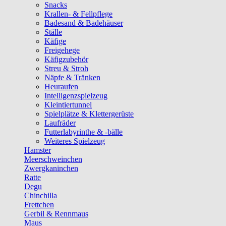
Snacks
Krallen- & Fellpflege
Badesand & Badehäuser
Ställe
Käfige
Freigehege
Käfigzubehör
Streu & Stroh
Näpfe & Tränken
Heuraufen
Intelligenzspielzeug
Kleintiertunnel
Spielplätze & Klettergerüste
Laufräder
Futterlabyrinthe & -bälle
Weiteres Spielzeug
Hamster
Meerschweinchen
Zwergkaninchen
Ratte
Degu
Chinchilla
Frettchen
Gerbil & Rennmaus
Maus