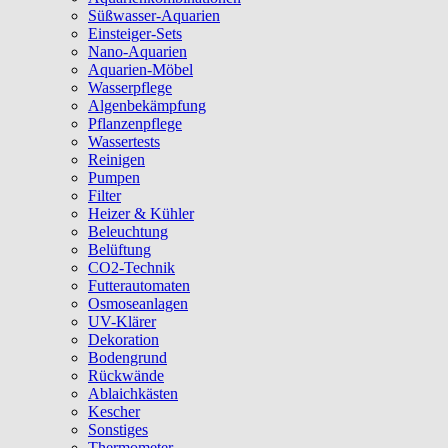
Süßwasser-Aquarien
Einsteiger-Sets
Nano-Aquarien
Aquarien-Möbel
Wasserpflege
Algenbekämpfung
Pflanzenpflege
Wassertests
Reinigen
Pumpen
Filter
Heizer & Kühler
Beleuchtung
Belüftung
CO2-Technik
Futterautomaten
Osmoseanlagen
UV-Klärer
Dekoration
Bodengrund
Rückwände
Ablaichkästen
Kescher
Sonstiges
Thermometer