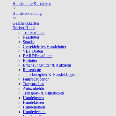
Hundenäpfe & Tränken
Hundebekleidung
Geschenkkarten
Bücher Hund
Trockenfutter
Nassfutter
Snacks
Getreidefreies Hundefutter
VET Diäten
BARF/Frostfutter
Biofutter
Ergänzungsfutter & Aufzucht
Reisenäpfe
Türschutzgitter & Hundeklappen
Fahrradzubehör
Tragetaschen
Autozubehör
Transport- & Gitterboxen
Hundebetten
Hundekissen
Hundehöhlen
Hundedecken