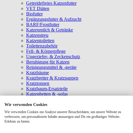
Getreidefreies Katzenfutter
VET Diäten
Biofutter
Ergänzungsfutter & Aufzucht
BARF/Frostfutter
Katzenmilch & Getränke
Katzenstreu
Katzentoiletten
Toilettenzubehör
Fell- & Körperpflege
Ungeziefer- & Zeckenschutz
Beruhigung für Katzen
Reinigungsmittel & -geräte
Kratzbäume
Kratzbretter & Kratzpappen
Kratztonnen
Kratzbaum-Ersatzteile
Katzenbetten & -sofas
Katzenhöhlen
Katzenhäuser
Wir verwenden Cookies
Hängematten & Fensterliegeplätze
Wir verwenden Cookies zur Analyse unserer Besucherdaten, um unsere Website zu
Katzendecken & -matten
verbessern, um personalisierte Inhalte anzuzeigen und Dir ein großartiges Website-
Baldrian- & Catnipspielzeug
Erlebnis zu bieten.
Spielmäuse & Bälle
Katzenangeln