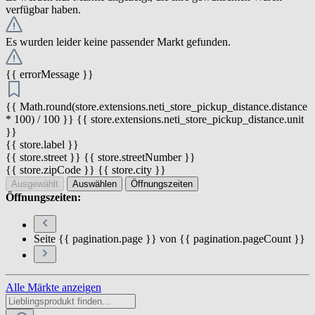
verfügbar haben.
Es wurden leider keine passender Markt gefunden.
{{ errorMessage }}
{{ Math.round(store.extensions.neti_store_pickup_distance.distance
* 100) / 100 }} {{ store.extensions.neti_store_pickup_distance.unit
}}
{{ store.label }}
{{ store.street }} {{ store.streetNumber }}
{{ store.zipCode }} {{ store.city }}
Ausgewählt
Auswählen
Öffnungszeiten
Öffnungszeiten:
Seite {{ pagination.page }} von {{ pagination.pageCount }}
Alle Märkte anzeigen