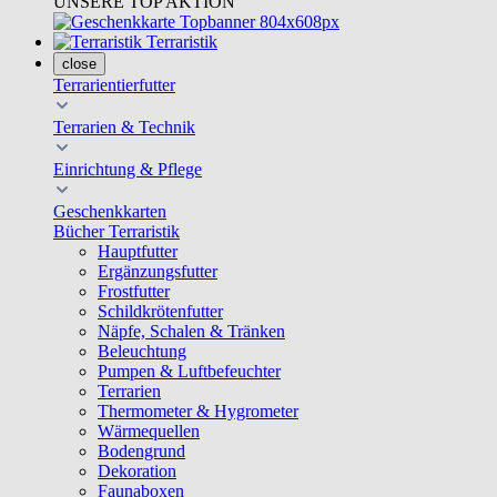
UNSERE TOP AKTION
Terraristik
close
Terrarientierfutter
Terrarien & Technik
Einrichtung & Pflege
Geschenkkarten
Bücher Terraristik
Hauptfutter
Ergänzungsfutter
Frostfutter
Schildkrötenfutter
Näpfe, Schalen & Tränken
Beleuchtung
Pumpen & Luftbefeuchter
Terrarien
Thermometer & Hygrometer
Wärmequellen
Bodengrund
Dekoration
Faunaboxen