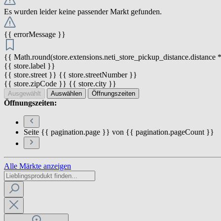
Es wurden leider keine passender Markt gefunden.
{{ errorMessage }}
{{ Math.round(store.extensions.neti_store_pickup_distance.distance *
{{ store.label }}
{{ store.street }} {{ store.streetNumber }}
{{ store.zipCode }} {{ store.city }}
Ausgewählt
Auswählen
Öffnungszeiten
Öffnungszeiten:
Seite {{ pagination.page }} von {{ pagination.pageCount }}
Alle Märkte anzeigen