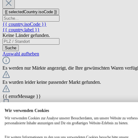
{{ selectedCountry.isoCode }}
{{ country.isoCode }}
{{ country.label }}
Keine Länder gefunden.
Suche
Auswahl aufheben
Es werden nur Märkte angezeigt, die Ihre gewünschten Waren verfüg
Es wurden leider keine passender Markt gefunden.
{{ errorMessage }}
{{ Math.round(store.extensions.neti_store_pickup_distance.distance *
Wir verwenden Cookies
{{ store.label }}
Wir verwenden Cookies zur Analyse unserer Besucherdaten, um unsere Website zu verbess
{{ store.street }} {{ store.streetNumber }}
personalisierte Inhalte anzuzeigen und Dir ein großartiges Website-Erlebnis zu bieten.
{{ store.zipCode }} {{ store.city }}
Ausgewählt
Auswählen
Öffnungszeiten
Für weitere Informationen zu den von uns verwendeten Cookies besuche bitte unsere