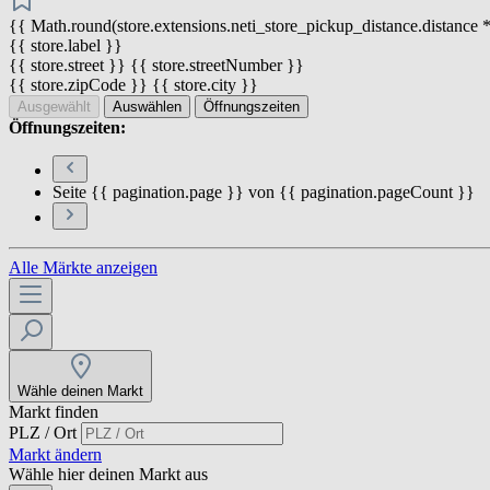
{{ Math.round(store.extensions.neti_store_pickup_distance.distance *
{{ store.label }}
{{ store.street }} {{ store.streetNumber }}
{{ store.zipCode }} {{ store.city }}
Ausgewählt
Auswählen
Öffnungszeiten
Öffnungszeiten:
Seite {{ pagination.page }} von {{ pagination.pageCount }}
Alle Märkte anzeigen
Wähle deinen Markt
Markt finden
PLZ / Ort
Markt ändern
Wähle hier deinen Markt aus