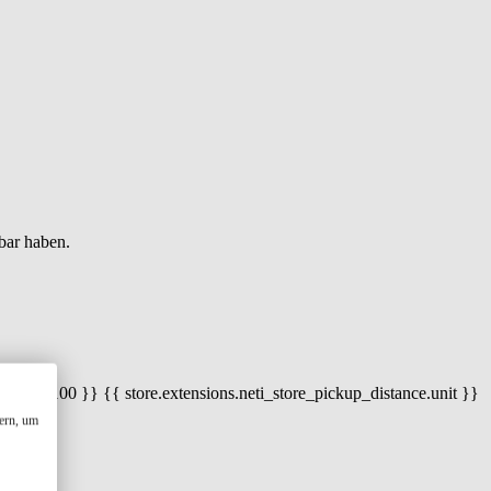
bar haben.
 100) / 100 }} {{ store.extensions.neti_store_pickup_distance.unit }}
ern, um