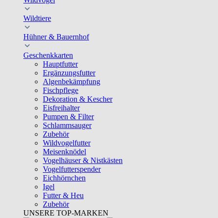
Wildtiere
Hühner & Bauernhof
Geschenkkarten
Hauptfutter
Ergänzungsfutter
Algenbekämpfung
Fischpflege
Dekoration & Kescher
Eisfreihalter
Pumpen & Filter
Schlammsauger
Zubehör
Wildvogelfutter
Meisenknödel
Vogelhäuser & Nistkästen
Vogelfutterspender
Eichhörnchen
Igel
Futter & Heu
Zubehör
UNSERE TOP-MARKEN