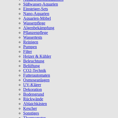
Süßwasser-Aquarien
Einsteiger-Sets
Nano-Aquarien
Aquarien-Möbel
Wasserpflege
Algenbekämpfung
Pflanzenpflege
Wassertests
Reinigen
Pumpen
Filter
Heizer & Kühler
Beleuchtung
Belüftung
CO2-Technik
Futterautomaten
Osmoseanlagen
UV-Klärer
Dekoration
Bodengrund
Rückwände
Ablaichkästen
Kescher
Sonstiges
Thermometer