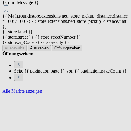
{{ errorMessage }}
{{ Math.round(store.extensions.neti_store_pickup_distance.distance
* 100) / 100 }} {{ store.extensions.neti_store_pickup_distance.unit
}}
{{ store.label }}
{{ store.street }} {{ store.streetNumber }}
{{ store.zipCode }} {{ store.city }}
Ausgewählt
Auswählen
Öffnungszeiten
Öffnungszeiten:
Seite {{ pagination.page }} von {{ pagination.pageCount }}
Alle Märkte anzeigen