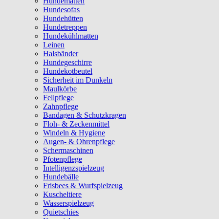
Hundematten
Hundesofas
Hundehütten
Hundetreppen
Hundekühlmatten
Leinen
Halsbänder
Hundegeschirre
Hundekotbeutel
Sicherheit im Dunkeln
Maulkörbe
Fellpflege
Zahnpflege
Bandagen & Schutzkragen
Floh- & Zeckenmittel
Windeln & Hygiene
Augen- & Ohrenpflege
Schermaschinen
Pfotenpflege
Intelligenzspielzeug
Hundebälle
Frisbees & Wurfspielzeug
Kuscheltiere
Wasserspielzeug
Quietschies