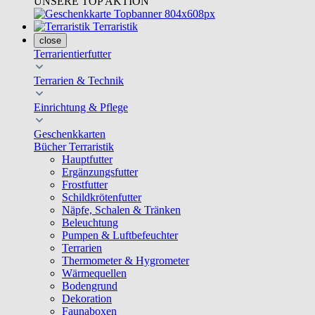
UNSERE TOP AKTION
Terraristik
close
Terrarientierfutter
Terrarien & Technik
Einrichtung & Pflege
Geschenkkarten
Bücher Terraristik
Hauptfutter
Ergänzungsfutter
Frostfutter
Schildkrötenfutter
Näpfe, Schalen & Tränken
Beleuchtung
Pumpen & Luftbefeuchter
Terrarien
Thermometer & Hygrometer
Wärmequellen
Bodengrund
Dekoration
Faunaboxen