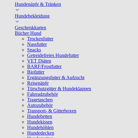
Hundenäpfe & Tränken
Hundebekleidung
Geschenkkarten
Bücher Hund
Trockenfutter
Nassfutter
Snacks
Getreidefreies Hundefutter
VET Diäten
BARF/Frostfutter
Biofutter
Ergänzungsfutter & Aufzucht
Reisenäpfe
Türschutzgitter & Hundeklappen
Fahrradzubehör
Tragetaschen
Autozubehör
Transport- & Gitterboxen
Hundebetten
Hundekissen
Hundehöhlen
Hundedecken