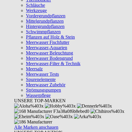
Schläuche
Werkzeuge
Vordergrundpflanzen
Mittelgrundpflanzen
Hintergrundpflanzen
Schwimmpflanzen
Pflanzen auf Holz & Stein
Meerwasser Fischfutter
Meerwasser-Aquarien
Meerwasser Beleuchtung
Meerwasser Bodengrund
Meerwasser-Filter & Technik
Meersalz
Meerwasser Tests
Spurenelemente
Meerwasser Zubehör
Strömungspumpen
Wasserpflege
UNSERE TOP-MARKEN
Alle Marken anschauen