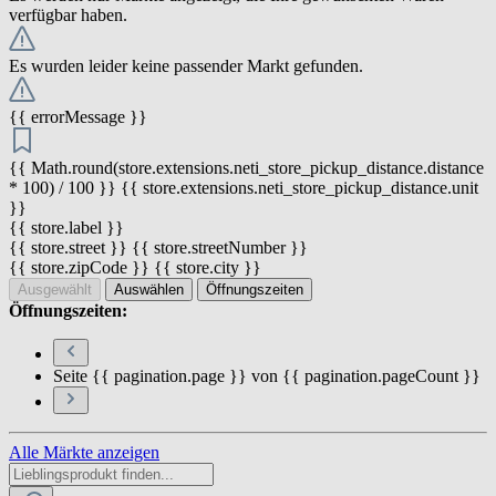
verfügbar haben.
Es wurden leider keine passender Markt gefunden.
{{ errorMessage }}
{{ Math.round(store.extensions.neti_store_pickup_distance.distance
* 100) / 100 }} {{ store.extensions.neti_store_pickup_distance.unit
}}
{{ store.label }}
{{ store.street }} {{ store.streetNumber }}
{{ store.zipCode }} {{ store.city }}
Ausgewählt
Auswählen
Öffnungszeiten
Öffnungszeiten:
Seite {{ pagination.page }} von {{ pagination.pageCount }}
Alle Märkte anzeigen