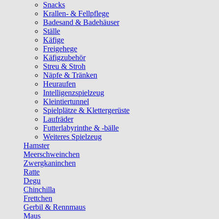
Snacks
Krallen- & Fellpflege
Badesand & Badehäuser
Ställe
Käfige
Freigehege
Käfigzubehör
Streu & Stroh
Näpfe & Tränken
Heuraufen
Intelligenzspielzeug
Kleintiertunnel
Spielplätze & Klettergerüste
Laufräder
Futterlabyrinthe & -bälle
Weiteres Spielzeug
Hamster
Meerschweinchen
Zwergkaninchen
Ratte
Degu
Chinchilla
Frettchen
Gerbil & Rennmaus
Maus