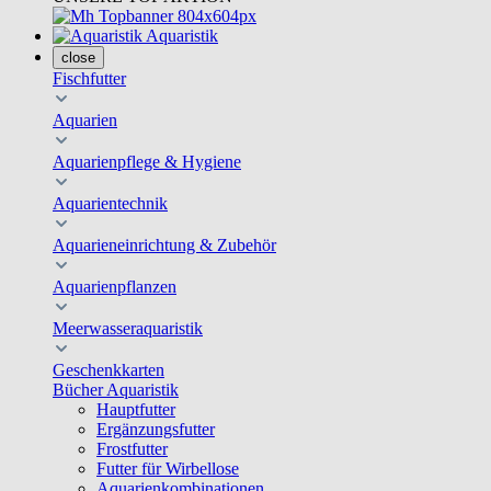
Aquaristik
close
Fischfutter
Aquarien
Aquarienpflege & Hygiene
Aquarientechnik
Aquarieneinrichtung & Zubehör
Aquarienpflanzen
Meerwasseraquaristik
Geschenkkarten
Bücher Aquaristik
Hauptfutter
Ergänzungsfutter
Frostfutter
Futter für Wirbellose
Aquarienkombinationen