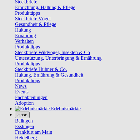
Steckbriefe
Einrichtung, Haltung & Pflege
Produkttipps
Steckbriefe Vögel
Gesundheit & Pflege
Haltung
Ernährung
Verhalten
Produkttipps
Steckbriefe Wildvögel, Insekten & Co
Unterstützung, Unterbringung & Ernährung
Produkttipps
Steckbriefe Hühner & Co.
Haltung, Ernährung & Gesundheit
Produkttipps
News
Events
Fachabteilungen
Adoption
Erlebnismärkte
close
Balingen
Esslingen
Frankfurt am Main
Heidelberg