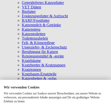
Getreidefreies Katzenfutter
VET Diäten
Biofutter
Ergänzungsfutter & Aufzucht
BARF/Frostfutter
Katzenmilch & Getränke
Katzenstreu
Katzentoiletten
Toilettenzubehör
Fell- & Körperpflege
Ungeziefer- & Zeckenschutz
Beruhigung für Katzen
Reinigungsmittel & -geräte
Kratzbäume
Kratzbretter & Kratzpappen
Kratztonnen
Kratzbaum-Ersatzteile
Katzenbetten & -sofas
Katzenhöhlen
Katzenhäuser
Wir verwenden Cookies
Hängematten & Fensterliegeplätze
Wir verwenden Cookies zur Analyse unserer Besucherdaten, um unsere Website zu
Katzendecken & -matten
verbessern, um personalisierte Inhalte anzuzeigen und Dir ein großartiges Website-
Baldrian- & Catnipspielzeug
Erlebnis zu bieten.
Spielmäuse & Bälle
Katzenangeln