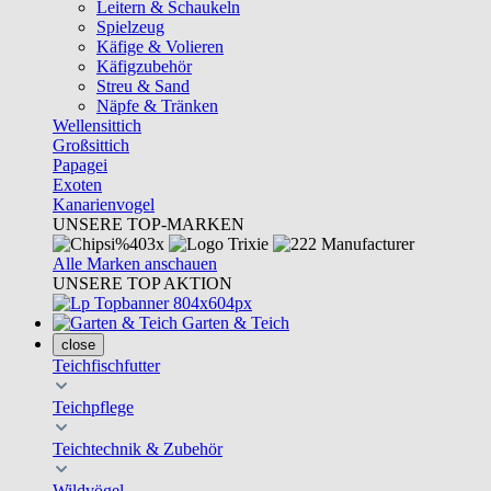
Leitern & Schaukeln
Spielzeug
Käfige & Volieren
Käfigzubehör
Streu & Sand
Näpfe & Tränken
Wellensittich
Großsittich
Papagei
Exoten
Kanarienvogel
UNSERE TOP-MARKEN
Alle Marken anschauen
UNSERE TOP AKTION
Garten & Teich
close
Teichfischfutter
Teichpflege
Teichtechnik & Zubehör
Wildvögel