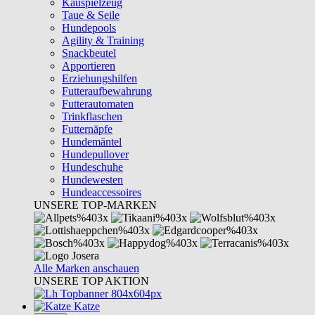
Kauspielzeug
Taue & Seile
Hundepools
Agility & Training
Snackbeutel
Apportieren
Erziehungshilfen
Futteraufbewahrung
Futterautomaten
Trinkflaschen
Futternäpfe
Hundemäntel
Hundepullover
Hundeschuhe
Hundewesten
Hundeaccessoires
UNSERE TOP-MARKEN
Alle Marken anschauen
UNSERE TOP AKTION
Katze