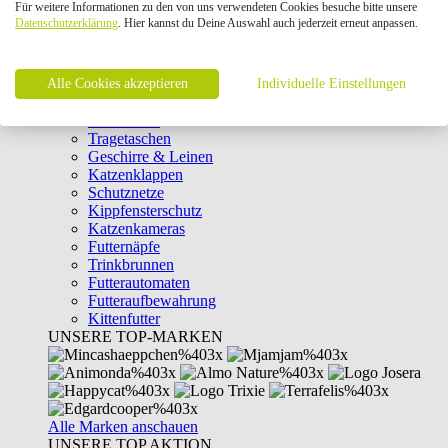
Für weitere Informationen zu den von uns verwendeten Cookies besuche bitte unsere
Intelligenzspielzeug
Datenschutzerklärung
. Hier kannst du Deine Auswahl auch jederzeit erneut anpassen.
Laserpointer & Elektrospielzeug
Katzentunnel
Clicker & Target Sticks für Katzen
Alle Cookies akzeptieren
Weiteres Katzenspielzeug
Individuelle Einstellungen
Transportboxen
Halsbänder
Tragetaschen
Geschirre & Leinen
Katzenklappen
Schutznetze
Kippfensterschutz
Katzenkameras
Futternäpfe
Trinkbrunnen
Futterautomaten
Futteraufbewahrung
Kittenfutter
UNSERE TOP-MARKEN
Alle Marken anschauen
UNSERE TOP AKTION