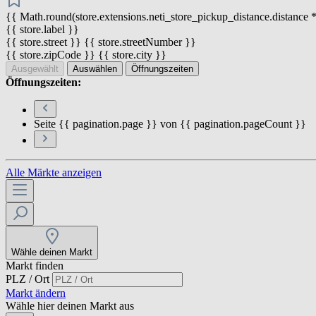
{{ Math.round(store.extensions.neti_store_pickup_distance.distance *
{{ store.label }}
{{ store.street }} {{ store.streetNumber }}
{{ store.zipCode }} {{ store.city }}
Ausgewählt
Auswählen
Öffnungszeiten
Öffnungszeiten:
Seite {{ pagination.page }} von {{ pagination.pageCount }}
Alle Märkte anzeigen
Wähle deinen Markt
Markt finden
PLZ / Ort
Markt ändern
Wähle hier deinen Markt aus