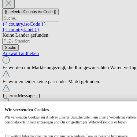
{{ selectedCountry.isoCode }}
{{ country.isoCode }}
{{ country.label }}
Keine Länder gefunden.
Suche
Auswahl aufheben
Es werden nur Märkte angezeigt, die Ihre gewünschten Waren verfüg
Es wurden leider keine passender Markt gefunden.
{{ errorMessage }}
{{ Math.round(store.extensions.neti_store_pickup_distance.distance *
Wir verwenden Cookies
{{ store.label }}
Wir verwenden Cookies zur Analyse unserer Besucherdaten, um unsere Website zu verbess
{{ store.street }} {{ store.streetNumber }}
personalisierte Inhalte anzuzeigen und Dir ein großartiges Website-Erlebnis zu bieten.
{{ store.zipCode }} {{ store.city }}
Ausgewählt
Auswählen
Öffnungszeiten
Für weitere Informationen zu den von uns verwendeten Cookies besuche bitte unsere