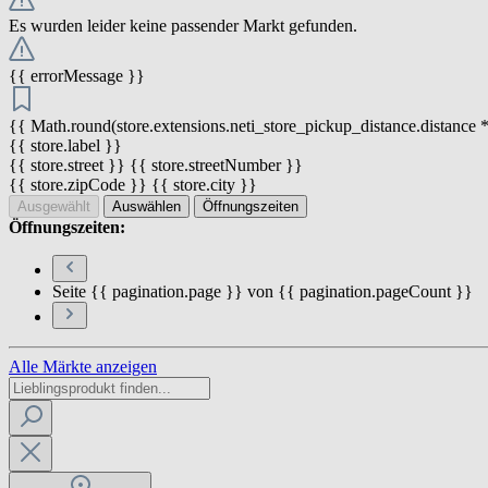
Es wurden leider keine passender Markt gefunden.
{{ errorMessage }}
{{ Math.round(store.extensions.neti_store_pickup_distance.distance *
{{ store.label }}
{{ store.street }} {{ store.streetNumber }}
{{ store.zipCode }} {{ store.city }}
Ausgewählt
Auswählen
Öffnungszeiten
Öffnungszeiten:
Seite {{ pagination.page }} von {{ pagination.pageCount }}
Alle Märkte anzeigen