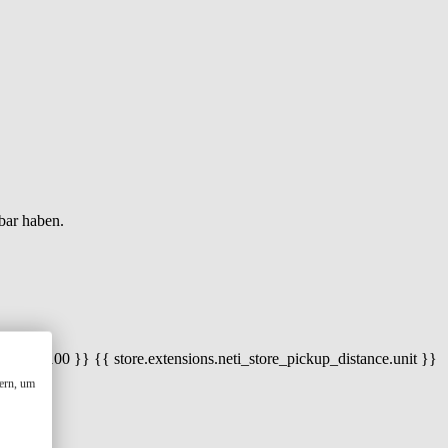
bar haben.
 100) / 100 }} {{ store.extensions.neti_store_pickup_distance.unit }}
ern, um