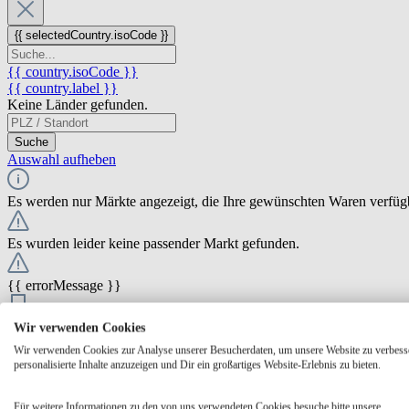
{{ selectedCountry.isoCode }}
{{ country.isoCode }}
{{ country.label }}
Keine Länder gefunden.
Suche
Auswahl aufheben
Es werden nur Märkte angezeigt, die Ihre gewünschten Waren verfüg
Es wurden leider keine passender Markt gefunden.
{{ errorMessage }}
{{ Math.round(store.extensions.neti_store_pickup_distance.distance *
Wir verwenden Cookies
{{ store.label }}
Wir verwenden Cookies zur Analyse unserer Besucherdaten, um unsere Website zu verbess
{{ store.street }} {{ store.streetNumber }}
personalisierte Inhalte anzuzeigen und Dir ein großartiges Website-Erlebnis zu bieten.
{{ store.zipCode }} {{ store.city }}
Ausgewählt
Auswählen
Öffnungszeiten
Für weitere Informationen zu den von uns verwendeten Cookies besuche bitte unsere