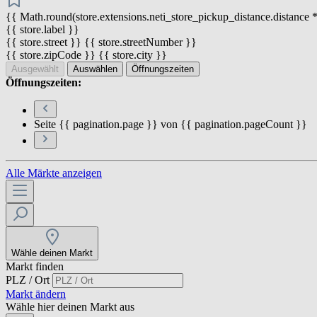
{{ Math.round(store.extensions.neti_store_pickup_distance.distance *
{{ store.label }}
{{ store.street }} {{ store.streetNumber }}
{{ store.zipCode }} {{ store.city }}
Ausgewählt
Auswählen
Öffnungszeiten
Öffnungszeiten:
Seite {{ pagination.page }} von {{ pagination.pageCount }}
Alle Märkte anzeigen
Wähle deinen Markt
Markt finden
PLZ / Ort
Markt ändern
Wähle hier deinen Markt aus