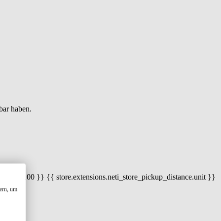
bar haben.
 100) / 100 }} {{ store.extensions.neti_store_pickup_distance.unit }}
ern, um