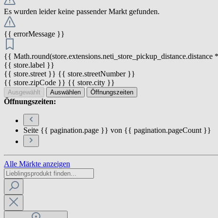
Es wurden leider keine passender Markt gefunden.
{{ errorMessage }}
{{ Math.round(store.extensions.neti_store_pickup_distance.distance *
{{ store.label }}
{{ store.street }} {{ store.streetNumber }}
{{ store.zipCode }} {{ store.city }}
Ausgewählt
Auswählen
Öffnungszeiten
Öffnungszeiten:
Seite {{ pagination.page }} von {{ pagination.pageCount }}
Alle Märkte anzeigen