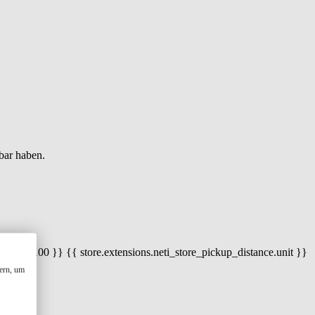
bar haben.
 100) / 100 }} {{ store.extensions.neti_store_pickup_distance.unit }}
ern, um