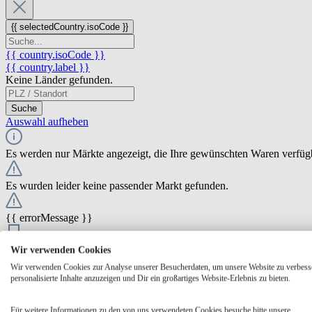
{{ selectedCountry.isoCode }}
{{ country.isoCode }}
{{ country.label }}
Keine Länder gefunden.
Suche
Auswahl aufheben
Es werden nur Märkte angezeigt, die Ihre gewünschten Waren verfüg
Es wurden leider keine passender Markt gefunden.
{{ errorMessage }}
{{ Math.round(store.extensions.neti_store_pickup_distance.distance *
Wir verwenden Cookies
{{ store.label }}
Wir verwenden Cookies zur Analyse unserer Besucherdaten, um unsere Website zu verbess
{{ store.street }} {{ store.streetNumber }}
personalisierte Inhalte anzuzeigen und Dir ein großartiges Website-Erlebnis zu bieten.
{{ store.zipCode }} {{ store.city }}
Ausgewählt
Auswählen
Öffnungszeiten
Für weitere Informationen zu den von uns verwendeten Cookies besuche bitte unsere