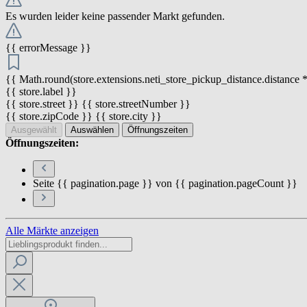
Es wurden leider keine passender Markt gefunden.
{{ errorMessage }}
{{ Math.round(store.extensions.neti_store_pickup_distance.distance *
{{ store.label }}
{{ store.street }} {{ store.streetNumber }}
{{ store.zipCode }} {{ store.city }}
Ausgewählt
Auswählen
Öffnungszeiten
Öffnungszeiten:
Seite {{ pagination.page }} von {{ pagination.pageCount }}
Alle Märkte anzeigen