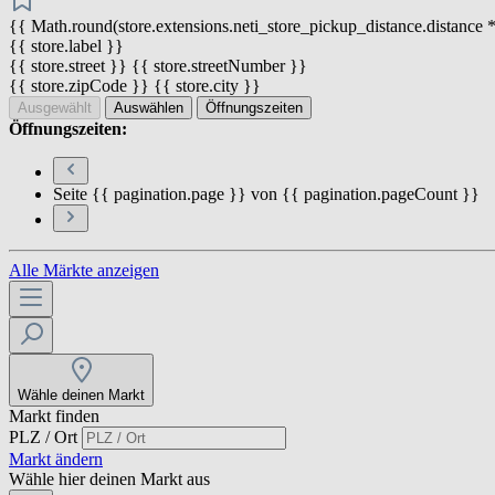
{{ Math.round(store.extensions.neti_store_pickup_distance.distance *
{{ store.label }}
{{ store.street }} {{ store.streetNumber }}
{{ store.zipCode }} {{ store.city }}
Ausgewählt
Auswählen
Öffnungszeiten
Öffnungszeiten:
Seite {{ pagination.page }} von {{ pagination.pageCount }}
Alle Märkte anzeigen
Wähle deinen Markt
Markt finden
PLZ / Ort
Markt ändern
Wähle hier deinen Markt aus