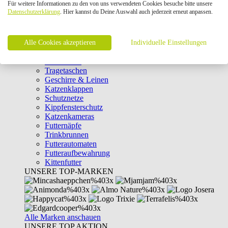
Für weitere Informationen zu den von uns verwendeten Cookies besuche bitte unsere
Intelligenzspielzeug
Datenschutzerklärung
. Hier kannst du Deine Auswahl auch jederzeit erneut anpassen.
Laserpointer & Elektrospielzeug
Katzentunnel
Clicker & Target Sticks für Katzen
Alle Cookies akzeptieren
Weiteres Katzenspielzeug
Individuelle Einstellungen
Transportboxen
Halsbänder
Tragetaschen
Geschirre & Leinen
Katzenklappen
Schutznetze
Kippfensterschutz
Katzenkameras
Futternäpfe
Trinkbrunnen
Futterautomaten
Futteraufbewahrung
Kittenfutter
UNSERE TOP-MARKEN
Alle Marken anschauen
UNSERE TOP AKTION