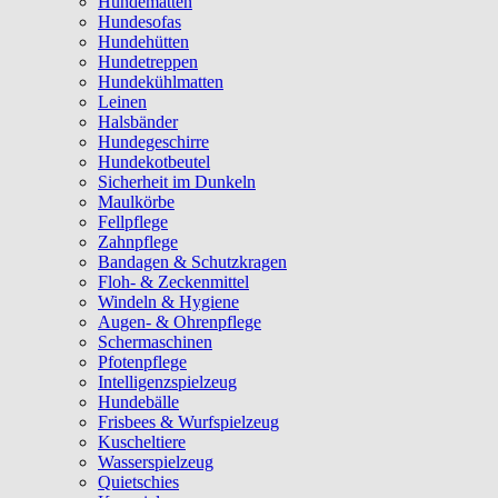
Hundematten
Hundesofas
Hundehütten
Hundetreppen
Hundekühlmatten
Leinen
Halsbänder
Hundegeschirre
Hundekotbeutel
Sicherheit im Dunkeln
Maulkörbe
Fellpflege
Zahnpflege
Bandagen & Schutzkragen
Floh- & Zeckenmittel
Windeln & Hygiene
Augen- & Ohrenpflege
Schermaschinen
Pfotenpflege
Intelligenzspielzeug
Hundebälle
Frisbees & Wurfspielzeug
Kuscheltiere
Wasserspielzeug
Quietschies