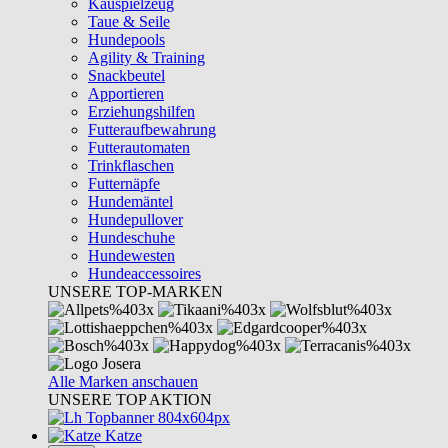
Kauspielzeug
Taue & Seile
Hundepools
Agility & Training
Snackbeutel
Apportieren
Erziehungshilfen
Futteraufbewahrung
Futterautomaten
Trinkflaschen
Futternäpfe
Hundemäntel
Hundepullover
Hundeschuhe
Hundewesten
Hundeaccessoires
UNSERE TOP-MARKEN
Alle Marken anschauen
UNSERE TOP AKTION
Katze