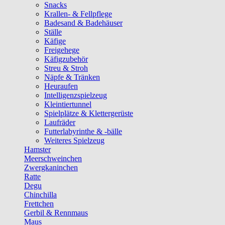
Snacks
Krallen- & Fellpflege
Badesand & Badehäuser
Ställe
Käfige
Freigehege
Käfigzubehör
Streu & Stroh
Näpfe & Tränken
Heuraufen
Intelligenzspielzeug
Kleintiertunnel
Spielplätze & Klettergerüste
Laufräder
Futterlabyrinthe & -bälle
Weiteres Spielzeug
Hamster
Meerschweinchen
Zwergkaninchen
Ratte
Degu
Chinchilla
Frettchen
Gerbil & Rennmaus
Maus