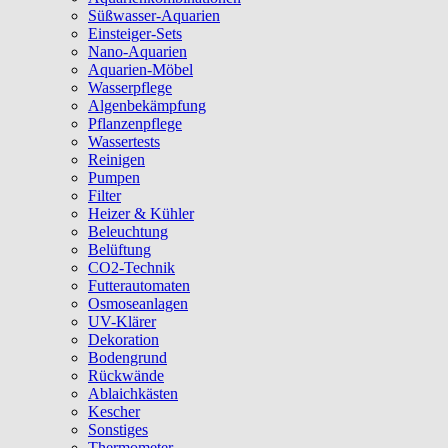
Süßwasser-Aquarien
Einsteiger-Sets
Nano-Aquarien
Aquarien-Möbel
Wasserpflege
Algenbekämpfung
Pflanzenpflege
Wassertests
Reinigen
Pumpen
Filter
Heizer & Kühler
Beleuchtung
Belüftung
CO2-Technik
Futterautomaten
Osmoseanlagen
UV-Klärer
Dekoration
Bodengrund
Rückwände
Ablaichkästen
Kescher
Sonstiges
Thermometer