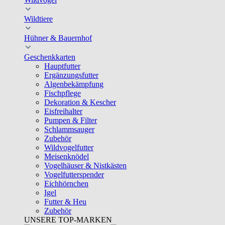
Wildtiere
Hühner & Bauernhof
Geschenkkarten
Hauptfutter
Ergänzungsfutter
Algenbekämpfung
Fischpflege
Dekoration & Kescher
Eisfreihalter
Pumpen & Filter
Schlammsauger
Zubehör
Wildvogelfutter
Meisenknödel
Vogelhäuser & Nistkästen
Vogelfutterspender
Eichhörnchen
Igel
Futter & Heu
Zubehör
UNSERE TOP-MARKEN