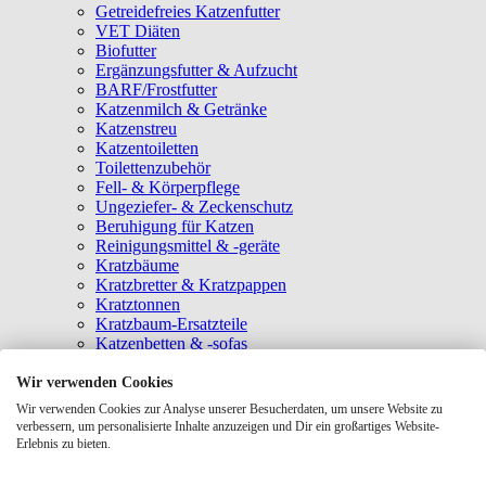
Getreidefreies Katzenfutter
VET Diäten
Biofutter
Ergänzungsfutter & Aufzucht
BARF/Frostfutter
Katzenmilch & Getränke
Katzenstreu
Katzentoiletten
Toilettenzubehör
Fell- & Körperpflege
Ungeziefer- & Zeckenschutz
Beruhigung für Katzen
Reinigungsmittel & -geräte
Kratzbäume
Kratzbretter & Kratzpappen
Kratztonnen
Kratzbaum-Ersatzteile
Katzenbetten & -sofas
Katzenhöhlen
Katzenhäuser
Wir verwenden Cookies
Hängematten & Fensterliegeplätze
Wir verwenden Cookies zur Analyse unserer Besucherdaten, um unsere Website zu
Katzendecken & -matten
verbessern, um personalisierte Inhalte anzuzeigen und Dir ein großartiges Website-
Baldrian- & Catnipspielzeug
Erlebnis zu bieten.
Spielmäuse & Bälle
Katzenangeln