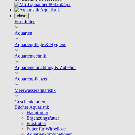
Aquaristik
close
Fischfutter
Aquarien
Aquarienpflege & Hygiene
Aquarientechnik
Aquarieneinrichtung & Zubehör
Aquarienpflanzen
Meerwasseraquaristik
Geschenkkarten
Bücher Aquaristik
Hauptfutter
Ergänzungsfutter
Frostfutter
Futter für Wirbellose
Aquarienkombinationen