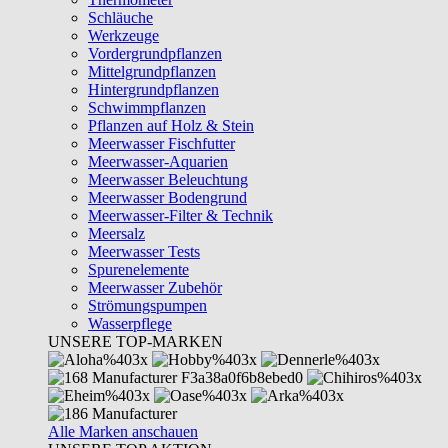
Schläuche
Werkzeuge
Vordergrundpflanzen
Mittelgrundpflanzen
Hintergrundpflanzen
Schwimmpflanzen
Pflanzen auf Holz & Stein
Meerwasser Fischfutter
Meerwasser-Aquarien
Meerwasser Beleuchtung
Meerwasser Bodengrund
Meerwasser-Filter & Technik
Meersalz
Meerwasser Tests
Spurenelemente
Meerwasser Zubehör
Strömungspumpen
Wasserpflege
UNSERE TOP-MARKEN
Alle Marken anschauen