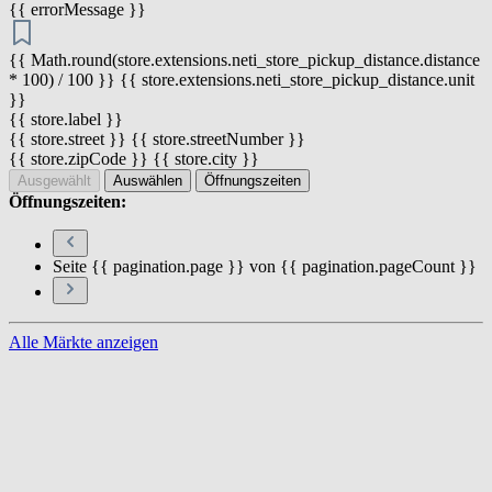
{{ errorMessage }}
{{ Math.round(store.extensions.neti_store_pickup_distance.distance
* 100) / 100 }} {{ store.extensions.neti_store_pickup_distance.unit
}}
{{ store.label }}
{{ store.street }} {{ store.streetNumber }}
{{ store.zipCode }} {{ store.city }}
Ausgewählt
Auswählen
Öffnungszeiten
Öffnungszeiten:
Seite {{ pagination.page }} von {{ pagination.pageCount }}
Alle Märkte anzeigen