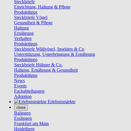
Steckbriefe
Einrichtung, Haltung & Pflege
Produkttipps
Steckbriefe Vögel
Gesundheit & Pflege
Haltung
Ernährung
Verhalten
Produkttipps
Steckbriefe Wildvögel, Insekten & Co
Unterstützung, Unterbringung & Ernährung
Produkttipps
Steckbriefe Hühner & Co.
Haltung, Ernährung & Gesundheit
Produkttipps
News
Events
Fachabteilungen
Adoption
Erlebnismärkte
close
Balingen
Esslingen
Frankfurt am Main
Heidelberg