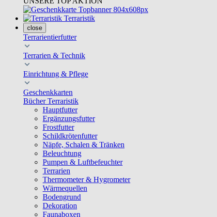
UNSERE TOP AKTION
Terraristik
close
Terrarientierfutter
Terrarien & Technik
Einrichtung & Pflege
Geschenkkarten
Bücher Terraristik
Hauptfutter
Ergänzungsfutter
Frostfutter
Schildkrötenfutter
Näpfe, Schalen & Tränken
Beleuchtung
Pumpen & Luftbefeuchter
Terrarien
Thermometer & Hygrometer
Wärmequellen
Bodengrund
Dekoration
Faunaboxen