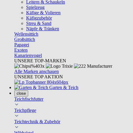
Leitern & Schaukeln
Spielzeug
Käfige & Volieren
Käfigzubehör
Streu & Sand
Näpfe & Tränken
Wellensittich
Großsittich
Papagei
Exoten
Kanarienvogel
UNSERE TOP-MARKEN
Alle Marken anschauen
UNSERE TOP AKTION
Garten & Teich
close
Teichfischfutter
Teichpflege
Teichtechnik & Zubehör
Wildvögel