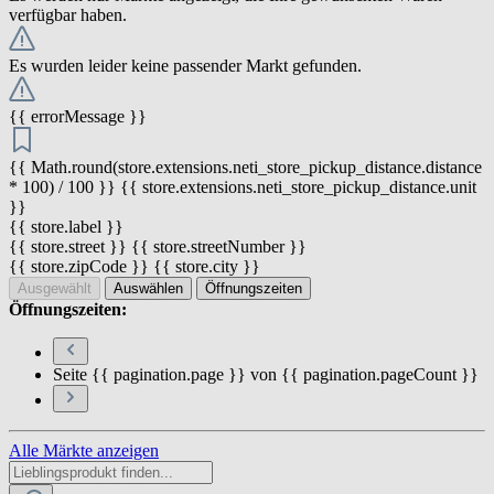
verfügbar haben.
Es wurden leider keine passender Markt gefunden.
{{ errorMessage }}
{{ Math.round(store.extensions.neti_store_pickup_distance.distance
* 100) / 100 }} {{ store.extensions.neti_store_pickup_distance.unit
}}
{{ store.label }}
{{ store.street }} {{ store.streetNumber }}
{{ store.zipCode }} {{ store.city }}
Ausgewählt
Auswählen
Öffnungszeiten
Öffnungszeiten:
Seite {{ pagination.page }} von {{ pagination.pageCount }}
Alle Märkte anzeigen