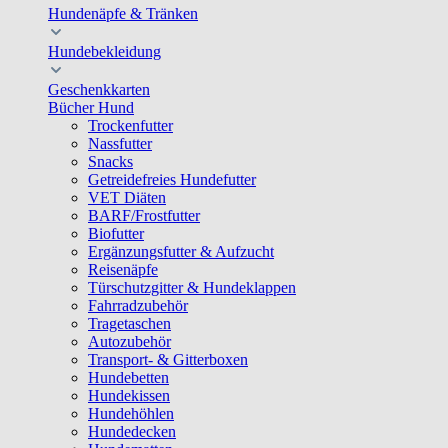
Hundenäpfe & Tränken
Hundebekleidung
Geschenkkarten
Bücher Hund
Trockenfutter
Nassfutter
Snacks
Getreidefreies Hundefutter
VET Diäten
BARF/Frostfutter
Biofutter
Ergänzungsfutter & Aufzucht
Reisenäpfe
Türschutzgitter & Hundeklappen
Fahrradzubehör
Tragetaschen
Autozubehör
Transport- & Gitterboxen
Hundebetten
Hundekissen
Hundehöhlen
Hundedecken